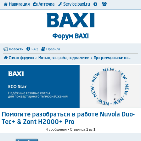
Навигация
Аптечка
Service.baxi.ru
Форум BAXI
Новости
FAQ
Правила
Список форумов
Монтаж, настройка, подключение
Программирование настроек
Помогите разобраться в работе Nuvola Duo-
Tec+ & Zont H2000+ Pro
4 сообщения • Страница
1
из
1