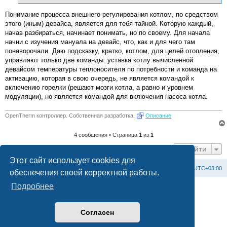
Понимание процесса внешнего регулирования котлом, по средством
этого (иным) девайса, является для тебя тайной. Которую каждый,
начав разбираться, начинает понимать, но по своему. Для начала
начни с изучения мануала на девайс, что, как и для чего там
понаворочали. Даю подсказку, кратко, котлом, для целей отопления,
управляют только две команды: уставка котлу вычисленной
девайсом температуры теплоносителя по потребности и команда на
активацию, которая в свою очередь, не является командой к
включению горелки (решают мозги котла, а равно и уровнем
модуляции), но является командой для включения насоса котла.
OpenTherm контроллер. Собственная разработка.
Описание
4 сообщения • Страница
1
из
1
Перейти
Этот сайт использует cookies для
Список форумов
С
в
я
з
а
т
ь
с
я
с
а
д
м
и
н
и
с
т
р
а
ц
и
е
й
Часовой пояс:
UTC+03:00
обеспечения своей корректной работы.
Подробнее
Создано на основе
phpBB
® Forum Software © phpBB Limited
Официальный сайт BAXI в России
Конфиденциальность
|
Правила
Согласен