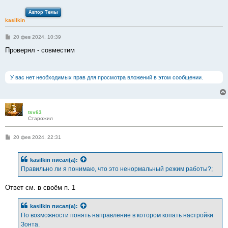
Автор Темы
kasilkin
С
20 фев 2024, 10:39
о
о
Проверял - совместим
б
щ
е
н
У вас нет необходимых прав для просмотра вложений в этом сообщении.
и
е
tsv63
Старожил
С
20 фев 2024, 22:31
о
о
б
kasilkin
писал(а):
щ
е
Правильно ли я понимаю, что это ненормальный режим работы?;
н
и
е
Ответ см. в своём п. 1
kasilkin
писал(а):
По возможности понять направление в котором копать настройки
Зонта.