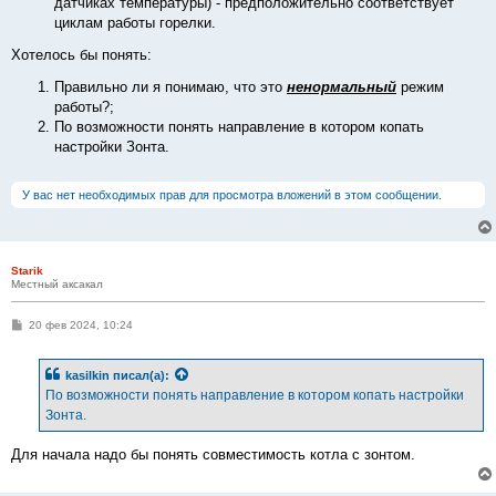
датчиках температуры) - предположительно соответствует
циклам работы горелки.
Хотелось бы понять:
Правильно ли я понимаю, что это
ненормальный
режим
работы?;
По возможности понять направление в котором копать
настройки Зонта.
У вас нет необходимых прав для просмотра вложений в этом сообщении.
Starik
Местный аксакал
С
20 фев 2024, 10:24
о
о
б
kasilkin
писал(а):
щ
е
По возможности понять направление в котором копать настройки
н
Зонта.
и
е
Для начала надо бы понять совместимость котла с зонтом.