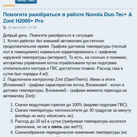
Автор Темы
kasilkin
Помогите разобраться в работе Nuvola Duo-Tec+ &
Zont H2000+ Pro
С
20 фев 2024, 07:55
о
о
Добрый день. Помогите разобраться в ситуации:
б
1. Котел работал без внешней автоматики достаточно
щ
е
продолжительное время. Графики датчиков температуры (теплый
н
пол в помещениях) нормально коррелировались с графиком
и
е
наружной температуры (интернет). То есть, на сколько я понимаю,
алгоритмы управления котла отрабатывали пуски подогрева
отопительного контура и ГВС достаточно плавно. Расход газа в
сутки был порядка 4 м3;
2. Подключили контроллер Zont (OpenTherm). Имею в итоге
(Вложение3 - графики характеристик котла; Вложение4 - котел и
датчики температуры; Вложение5 - графики момента перехода на
автоматику Zont):
Скачки модуляции горелки до 100% (видимо подогрев ГВС);
Скачки температуры теплоносителя до 30 градусов за минуту
(вообще не могу объяснить их);
Расход до 20 м3 в сутки (требуемая температура носителя
увеличена, но не в
пять
раз же!!!!);
Скачкообразное периодическое изменение температуры (на