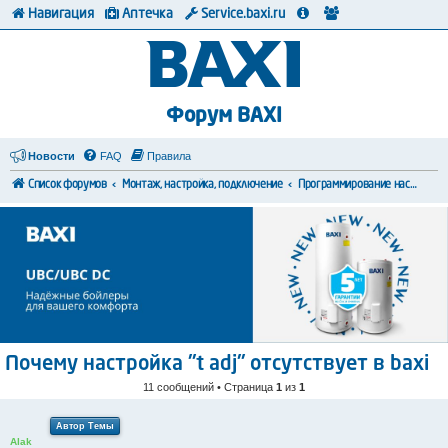
Навигация
Аптечка
Service.baxi.ru
Форум BAXI
Новости
FAQ
Правила
Список форумов
Монтаж, настройка, подключение
Программирование настроек
Почему настройка "t adj" отсутствует в baxi
11 сообщений • Страница
1
из
1
Автор Темы
Alak