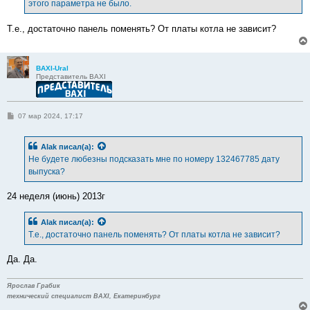
этого параметра не было.
Т.е., достаточно панель поменять? От платы котла не зависит?
BAXI-Ural
Представитель BAXI
С
07 мар 2024, 17:17
о
о
б
Alak
писал(а):
щ
е
Не будете любезны подсказать мне по номеру 132467785 дату
н
выпуска?
и
е
24 неделя (июнь) 2013г
Alak
писал(а):
Т.е., достаточно панель поменять? От платы котла не зависит?
Да. Да.
Ярослав Грабик
технический специалист BAXI, Екатеринбург