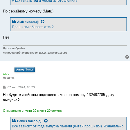
А как узнать год и месяц изготовления?
н
и
е
По серийному номеру (Matr.)
Alak
писал(а):
Прошивки обновляются?
Нет
Ярослав Грабик
технический специалист BAXI, Екатеринбург
Автор Темы
Alak
Новичок
С
07 мар 2024, 08:23
о
о
Не будете любезны подсказать мне по номеру 132467785 дату
б
выпуска?
щ
е
н
Отправлено спустя 20 минут 20 секунд:
и
е
Bahus
писал(а):
Всё зависит от года выпуска панели (читай прошивки). Изначально