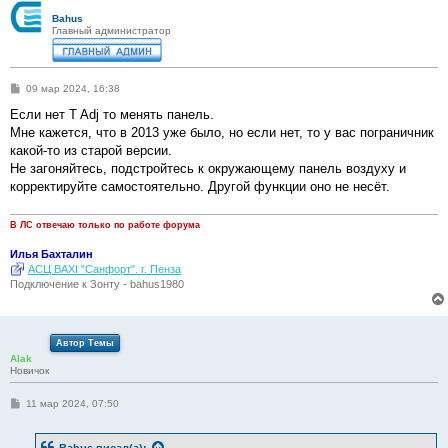
Bahus
Главный администратор
С
09 мар 2024, 16:38
о
о
Если нет T Adj то менять панель.
б
Мне кажется, что в 2013 уже было, но если нет, то у вас пограничник
щ
е
какой-то из старой версии.
н
Не загоняйтесь, подстройтесь к окружающему панель воздуху и
и
е
корректируйте самостоятельно. Другой функции оно не несёт.
В ЛС отвечаю только по работе форума
Илья Бахталин
АСЦ BAXI "Санфорт". г. Пенза
Подключение к Зонту - bahus1980
Автор Темы
Alak
Новичок
С
11 мар 2024, 07:50
о
о
б