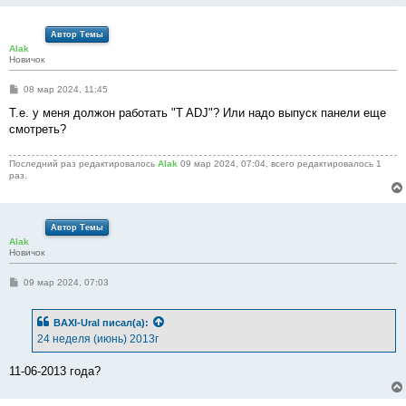
Автор Темы
Alak
Новичок
С
08 мар 2024, 11:45
о
о
Т.е. у меня должон работать "T ADJ"? Или надо выпуск панели еще
б
смотреть?
щ
е
н
Последний раз редактировалось
Alak
09 мар 2024, 07:04, всего редактировалось 1
и
раз.
е
Автор Темы
Alak
Новичок
С
09 мар 2024, 07:03
о
о
б
BAXI-Ural
писал(а):
щ
е
24 неделя (июнь) 2013г
н
и
е
11-06-2013 года?