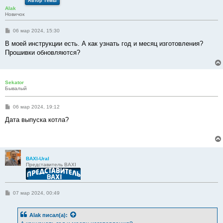
Автор Темы
Alak
Новичок
С
06 мар 2024, 15:30
о
о
В моей инструкции есть. А как узнать год и месяц изготовления?
б
Прошивки обновляются?
щ
е
н
и
е
Sekator
Бывалый
С
06 мар 2024, 19:12
о
о
Дата выпуска котла?
б
щ
е
н
и
е
BAXI-Ural
Представитель BAXI
С
07 мар 2024, 00:49
о
о
б
Alak
писал(а):
щ
е