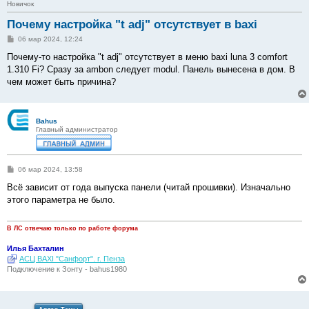
Новичок
Почему настройка "t adj" отсутствует в baxi
С
06 мар 2024, 12:24
о
о
Почему-то настройка "t adj" отсутствует в меню baxi luna 3 comfort
б
1.310 Fi? Сразу за ambon следует modul. Панель вынесена в дом. В
щ
е
чем может быть причина?
н
и
е
Bahus
Главный администратор
С
06 мар 2024, 13:58
о
о
Всё зависит от года выпуска панели (читай прошивки). Изначально
б
этого параметра не было.
щ
е
н
и
В ЛС отвечаю только по работе форума
е
Илья Бахталин
АСЦ BAXI "Санфорт". г. Пенза
Подключение к Зонту - bahus1980