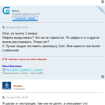
Bahus
Главный администратор
С
09 мар 2026, 23:14
о
о
Олег, по пункту 1 вопрос.
б
Нафига выкручивать? Это же не термостат. По цифре и то и другое
щ
е
можно регулировать. Разве нет?
н
3. Лучше заодно поставить приложуху Zont. Мне кажется она более
и
е
стабильная
В ЛС отвечаю только по работе форума
Илья Бахталин
АСЦ BAXI "Санфорт". г. Пенза
Подключение к Зонту - bahus1980
Olegbez
Старожил
С
10 мар 2026, 08:20
о
о
Я шагаю от инструкции, там они не делят, а описывают это