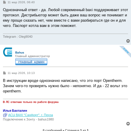
С
11 мар 2026, 06:40
о
о
Однозначный ответ - да. Любой современный baxi поддерживает этот
б
протокол. Дистрибьютор может быть даже ваш вопрос не понимает и
щ
е
ему проще сказать нет, чем вместе с вами разбираться где он и для
н
чего. Паспорт котла вам в этом поможет.
и
е
Telegram : Oleg9040
Bahus
Главный администратор
С
11 мар 2026, 10:13
о
о
В инструкции вроде однозначно написано, что это порт Opentherm.
б
Зачем чего-то проверять нужно было - непонятно. И да - 22 вольт это
щ
е
opentherm.
н
и
е
В ЛС отвечаю только по работе форума
Илья Бахталин
АСЦ BAXI "Санфорт". г. Пенза
Подключение к Зонту - bahus1980
8 сообщений • Страница
1
из
1