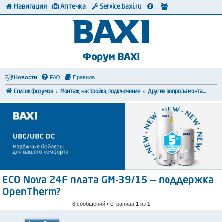
Навигация
Аптечка
Service.baxi.ru
Форум BAXI
Новости
FAQ
Правила
Список форумов
Монтаж, настройка, подключение
Другие вопросы монтажа и коммутации
ECO Nova 24F плата GM-39/15 — поддержка
OpenTherm?
8 сообщений • Страница
1
из
1