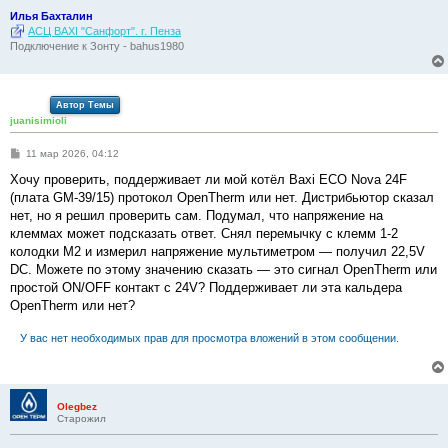
Илья Бахталин
АСЦ BAXI "Санфорт". г. Пенза
Подключение к Зонту - bahus1980
Автор Темы
juanisimioli
С
11 мар 2026, 04:12
о
о
Хочу проверить, поддерживает ли мой котёл Baxi ECO Nova 24F
б
(плата GM-39/15) протокол OpenTherm или нет. Дистрибьютор сказал
щ
е
нет, но я решил проверить сам. Подумал, что напряжение на
н
клеммах может подсказать ответ. Снял перемычку с клемм 1-2
и
е
колодки M2 и измерил напряжение мультиметром — получил 22,5V
DC. Можете по этому значению сказать — это сигнал OpenTherm или
простой ON/OFF контакт с 24V? Поддерживает ли эта кальдера
OpenTherm или нет?
У вас нет необходимых прав для просмотра вложений в этом сообщении.
Olegbez
Старожил