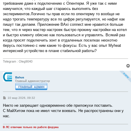
б
требование даже к подключению с Опентерм. Я уже так с ними
щ
е
намучился, что каждый шаг стараюсь выполнять без
н
экспериментов.Логично ты прав если по опентерму то вообще не
и
е
надо трогать температуру все по цифре регулируется, но нафиг как
пишут так делаем. Приложение BAxi connect мне нравится больше
тем, что я через мастер настроек быстро прокину настройки на котел
и быстро клиенту обясню как пользоваться и управлять. Всякий раз
когда просят подключить зонт в отдаленных поселках неохотно
берусь постоянно с ним какие то фокусы. Есть у вас опыт Myheat
интересней устройство в плане стабильной работы?
Telegram : Oleg9040
Bahus
Главный администратор
С
10 мар 2026, 09:32
о
о
Никто не запрещает одновременно обе приложухи поставить.
б
С МайХитом пока не имел чести воевать. Не распространены они у
щ
е
нас.
н
и
е
В ЛС отвечаю только по работе форума