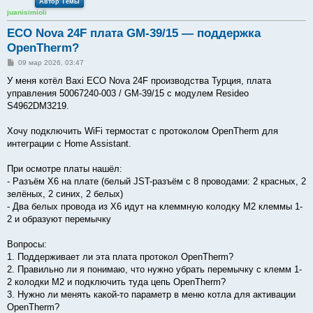
Автор Темы
juanisimioli
ECO Nova 24F плата GM-39/15 — поддержка
OpenTherm?
С
09 мар 2026, 03:47
о
о
У меня котёл Baxi ECO Nova 24F производства Турция, плата
б
управления 50067240-003 / GM-39/15 с модулем Resideo
щ
е
S4962DM3219.
н
и
е
Хочу подключить WiFi термостат с протоколом OpenTherm для
интеграции с Home Assistant.
При осмотре платы нашёл:
- Разъём X6 на плате (белый JST-разъём с 8 проводами: 2 красных, 2
зелёных, 2 синих, 2 белых)
- Два белых провода из X6 идут на клеммную колодку M2 клеммы 1-
2 и образуют перемычку
Вопросы:
1. Поддерживает ли эта плата протокол OpenTherm?
2. Правильно ли я понимаю, что нужно убрать перемычку с клемм 1-
2 колодки M2 и подключить туда цепь OpenTherm?
3. Нужно ли менять какой-то параметр в меню котла для активации
OpenTherm?