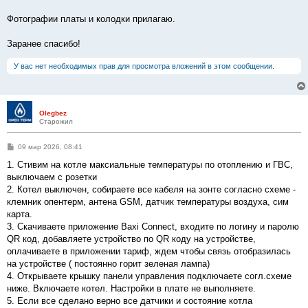
Фотографии платы и колодки прилагаю.
Заранее спасибо!
У вас нет необходимых прав для просмотра вложений в этом сообщении.
Olegbez
Старожил
С
09 мар 2026, 08:41
о
о
1. Стивим на котле максиальные температуры по отоплению и ГВС,
б
выключаем с розетки
щ
е
2. Котел выключен, собираете все кабеля на зонте согласно схеме -
н
клемник опентерм, антена GSM, датчик температуры воздуха, сим
и
е
карта.
3. Скачиваете приложение Baxi Connect, входите по логину и паролю
QR код, добавляете устройство по QR коду на устройстве,
оплачиваете в приложении тариф, ждем чтобы связь отобразилась
на устройстве ( постоянно горит зеленая лампа)
4. Открываете крышку панели управления подключаете согл.схеме
ниже. Включаете котел. Настройки в плате не выполняете.
5. Если все сделано верно все датчики и состояние котла