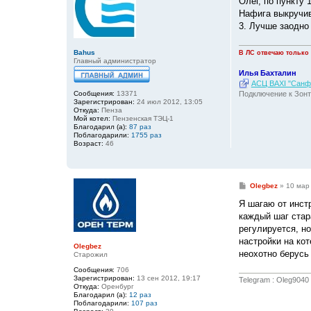
Олег, по пункту 
б
Нафига выкручив
щ
е
3. Лучше заодно
н
и
е
Bahus
В ЛС отвечаю только
Главный администратор
Илья Бахталин
АСЦ BAXI "Санфо
Подключение к Зонт
Сообщения:
13371
Зарегистрирован:
24 июл 2012, 13:05
Откуда:
Пенза
Мой котел:
Пензенская ТЭЦ-1
Благодарил (а):
87 раз
Поблагодарили:
1755 раз
Возраст:
46
С
Olegbez
»
10 мар
о
о
Я шагаю от инст
б
каждый шаг стар
щ
е
регулируется, н
н
настройки на ко
и
Olegbez
е
неохотно берусь
Старожил
Сообщения:
706
Зарегистрирован:
13 сен 2012, 19:17
Telegram : Oleg9040
Откуда:
Оренбург
Благодарил (а):
12 раз
Поблагодарили:
107 раз