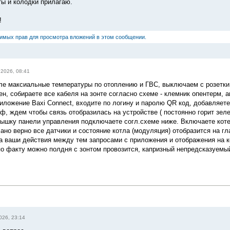
ы и колодки прилагаю.
!
димых прав для просмотра вложений в этом сообщении.
 2026, 08:41
тле максиальные температуры по отоплению и ГВС, выключаем с розетки
ен, собираете все кабеля на зонте согласно схеме - клемник опентерм, 
риложение Baxi Connect, входите по логину и паролю QR код, добавляете
ф, ждем чтобы связь отобразилась на устройстве ( постоянно горит зел
рышку панели управления подключаете согл.схеме ниже. Включаете коте
лано верно все датчики и состояние котла (модуляция) отобразится на 
а ваши действия между тем запросами с приложения и отображения на ко
 по факту можно полдня с зонтом провозится, капризный непредсказуемы
026, 23:14