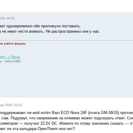
026, 09:32
ает одновременно обе приложухи поставить.
 не имел чести воевать. Не распространены они у нас.
 по работе форума
рт". г. Пенза
у - bahus1980
мар 2026, 04:12
 поддерживает ли мой котёл Baxi ECO Nova 24F (плата GM-39/15) проток
 сам. Подумал, что напряжение на клеммах может подсказать ответ. Сн
тиметром — получил 22,5V DC. Можете по этому значению сказать — эт
ет ли эта кальдера OpenTherm или нет?