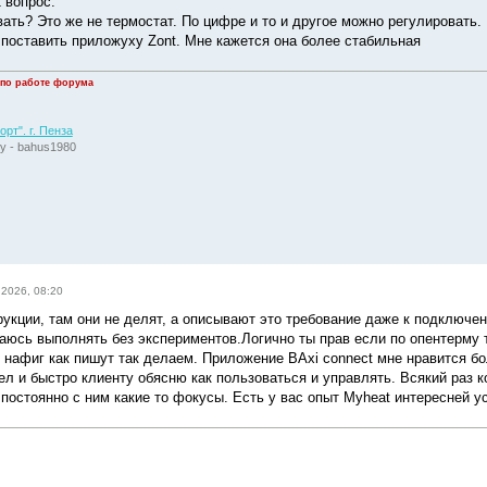
1 вопрос.
ать? Это же не термостат. По цифре и то и другое можно регулировать. 
 поставить приложуху Zont. Мне кажется она более стабильная
 по работе форума
рт". г. Пенза
у - bahus1980
 2026, 08:20
рукции, там они не делят, а описывают это требование даже к подключен
аюсь выполнять без экспериментов.Логично ты прав если по опентерму 
о нафиг как пишут так делаем. Приложение BAxi connect мне нравится бо
тел и быстро клиенту обясню как пользоваться и управлять. Всякий раз 
 постоянно с ним какие то фокусы. Есть у вас опыт Myheat интересней у