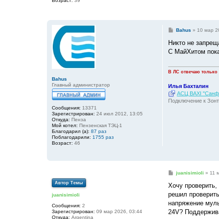
Возраст:
39
С
Bahus
»
10 мар 2
о
о
Никто не запрещ
б
С МайХитом пока
щ
е
н
и
В ЛС отвечаю только
е
Bahus
Главный администратор
Илья Бахталин
АСЦ BAXI "Санфо
Подключение к Зонт
Сообщения:
13371
Зарегистрирован:
24 июл 2012, 13:05
Откуда:
Пенза
Мой котел:
Пензенская ТЭЦ-1
Благодарил (а):
87 раз
Поблагодарили:
1755 раз
Возраст:
46
С
juanisimioli
»
11 
о
Автор Темы
о
Хочу проверить,
б
решил проверить
juanisimioli
щ
е
напряжение муль
Сообщения:
2
н
24V? Поддержива
Зарегистрирован:
09 мар 2026, 03:44
и
Откуда:
Argentina