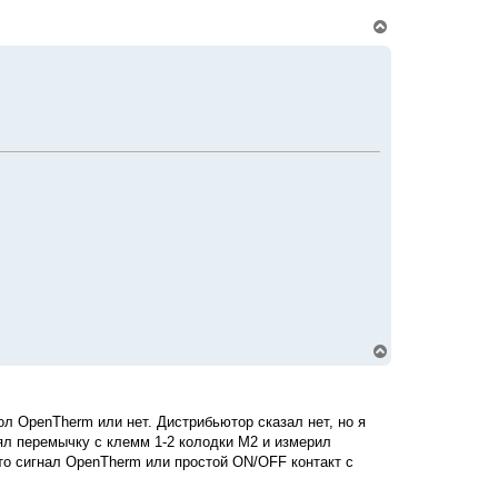
В
е
р
н
у
т
ь
с
я
к
н
а
ч
а
л
у
В
е
р
н
у
ол OpenTherm или нет. Дистрибьютор сказал нет, но я
т
ял перемычку с клемм 1-2 колодки M2 и измерил
ь
с
о сигнал OpenTherm или простой ON/OFF контакт с
я
к