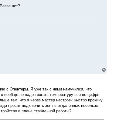
т
Разве нет?
ь
с
я
к
н
а
ч
а
л
у
В
е
р
н
у
ию с Опентерм. Я уже так с ними намучился, что
т
то вообще не надо трогать температуру все по цифре
ь
с
льше тем, что я через мастер настроек быстро прокину
я
когда просят подключить зонт в отдаленных поселках
к
стройство в плане стабильной работы?
н
а
ч
а
л
у