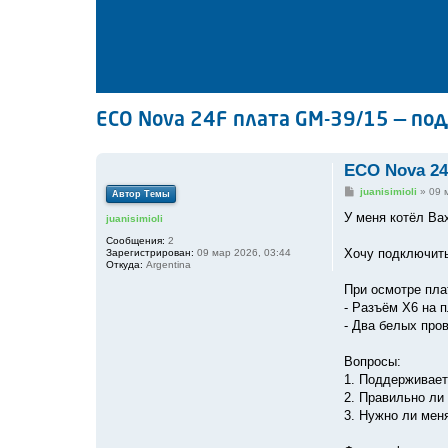
ECO Nova 24F плата GM-39/15 — по
ECO Nova 24
С
juanisimioli
»
09 
Автор Темы
о
о
У меня котёл Ba
juanisimioli
б
щ
Сообщения:
2
е
Хочу подключить
Зарегистрирован:
09 мар 2026, 03:44
н
Откуда:
Argentina
и
е
При осмотре пла
- Разъём X6 на п
- Два белых про
Вопросы:
1. Поддерживает
2. Правильно ли
3. Нужно ли мен