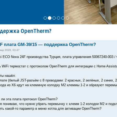
ддержка OpenTherm?
F плата GM-39/15 — поддержка OpenTherm?
мар 2026, 03:47
xi ECO Nova 24F производства Турция, плата управления 50067240-003 
 WiFi термостат с протоколом OpenTherm для интеграции с Home Assista
ты нашёл:
лате (белый JST-разъём с 8 проводами: 2 красных, 2 зелёных, 2 синих, 
вода из X6 идут на клеммную колодку M2 клеммы 1-2 и образуют перемы
 ли эта плата протокол OpenTherm?
 я понимаю, что нужно убрать перемычку с клемм 1-2 колодки M2 и под
ять какой-то параметр в меню котла для активации OpenTherm?