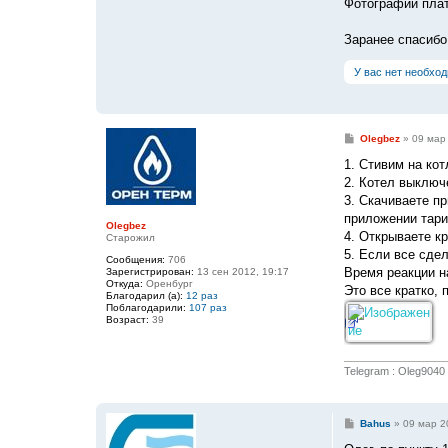
Фотографии плат
Заранее спасибо
У вас нет необхо
С
Olegbez
»
09 мар
о
о
1. Стивим на ко
б
2. Котел выключ
щ
е
3. Скачиваете п
н
приложении тари
и
Olegbez
е
4. Открываете к
Старожил
5. Если все сде
Сообщения:
706
Время реакции н
Зарегистрирован:
13 сен 2012, 19:17
Откуда:
Оренбург
Это все кратко,
Благодарил (а):
12 раз
Поблагодарили:
107 раз
Возраст:
39
Telegram : Oleg9040
С
Bahus
»
09 мар 2
о
о