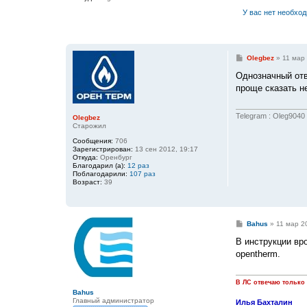
е
У вас нет необхо
С
Olegbez
»
11 мар 
о
о
Однозначный отв
б
проще сказать не
щ
е
н
и
Telegram : Oleg9040
Olegbez
е
Старожил
Сообщения:
706
Зарегистрирован:
13 сен 2012, 19:17
Откуда:
Оренбург
Благодарил (а):
12 раз
Поблагодарили:
107 раз
Возраст:
39
С
Bahus
»
11 мар 2
о
о
В инструкции вро
б
opentherm.
щ
е
н
и
В ЛС отвечаю только
е
Bahus
Главный администратор
Илья Бахталин