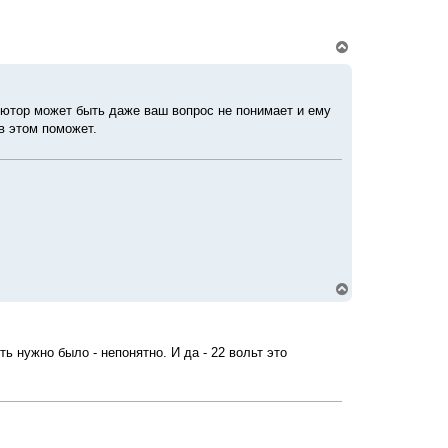
н
а
ч
В
а
е
л
р
у
н
у
ьютор может быть даже ваш вопрос не понимает и ему
т
 в этом поможет.
ь
с
я
к
н
а
ч
а
л
у
В
е
р
н
у
ь нужно было - непонятно. И да - 22 вольт это
т
ь
с
я
к
н
а