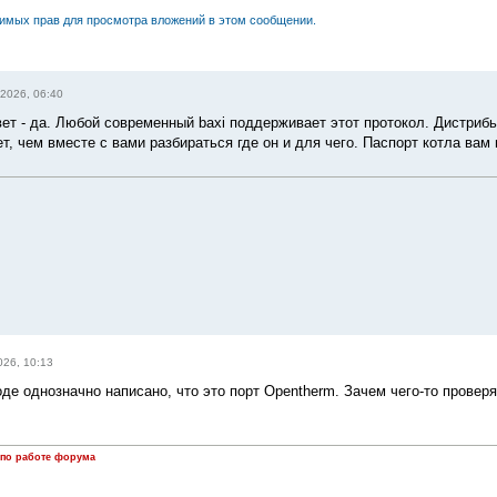
димых прав для просмотра вложений в этом сообщении.
2026, 06:40
ет - да. Любой современный baxi поддерживает этот протокол. Дистриб
т, чем вместе с вами разбираться где он и для чего. Паспорт котла вам
026, 10:13
де однозначно написано, что это порт Opentherm. Зачем чего-то проверят
 по работе форума