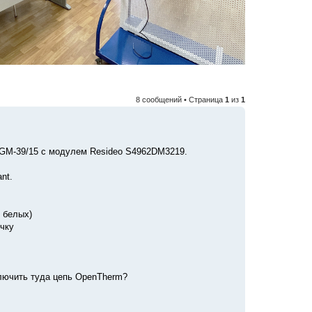
8 сообщений • Страница
1
из
1
/ GM-39/15 с модулем Resideo S4962DM3219.
nt.
2 белых)
чку
ключить туда цепь OpenTherm?