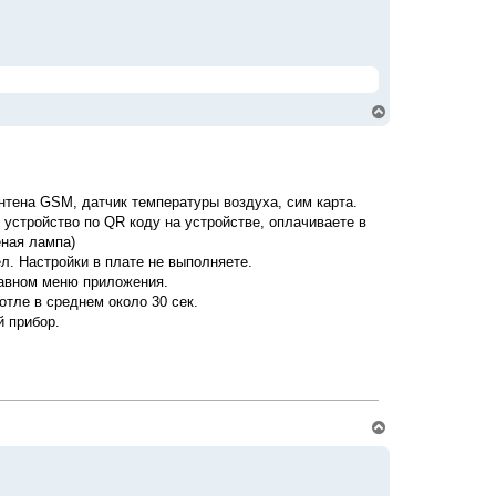
В
е
р
н
у
т
антена GSM, датчик температуры воздуха, сим карта.
ь
с
 устройство по QR коду на устройстве, оплачиваете в
я
еная лампа)
к
л. Настройки в плате не выполняете.
н
главном меню приложения.
а
ч
тле в среднем около 30 сек.
а
й прибор.
л
у
В
е
р
н
у