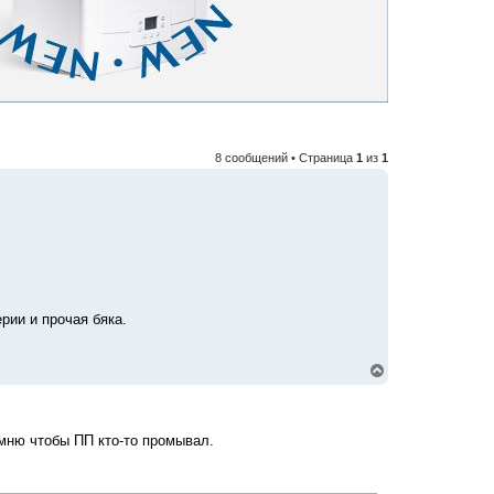
8 сообщений • Страница
1
из
1
рии и прочая бяка.
В
е
р
н
у
омню чтобы ПП кто-то промывал.
т
ь
с
я