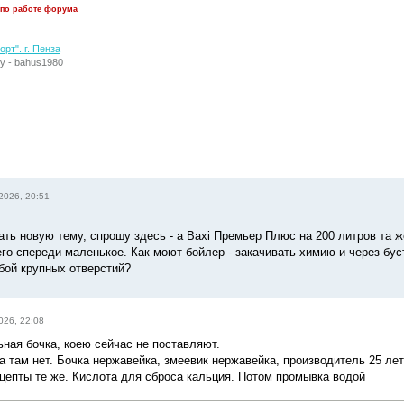
 по работе форума
рт". г. Пенза
у - bahus1980
2026, 20:51
ать новую тему, спрошу здесь - а Baxi Премьер Плюс на 200 литров та ж
его спереди маленькое. Как моют бойлер - закачивать химию и через бус
бой крупных отверстий?
026, 22:08
ьная бочка, коею сейчас не поставляют.
а там нет. Бочка нержавейка, змеевик нержавейка, производитель 25 лет
ецепты те же. Кислота для сброса кальция. Потом промывка водой