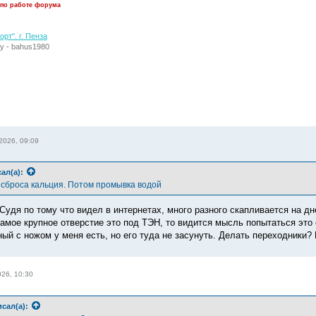
 по работе форума
рт". г. Пенза
у - bahus1980
2026, 09:09
ал(а):
 сброса кальция. Потом промывка водой
Судя по тому что видел в интернетах, много разного скапливается на дне.
амое крупное отверстие это под ТЭН, то видится мысль попытаться это о
ый с ножом у меня есть, но его туда не засунуть. Делать переходники?
26, 10:30
сал(а):