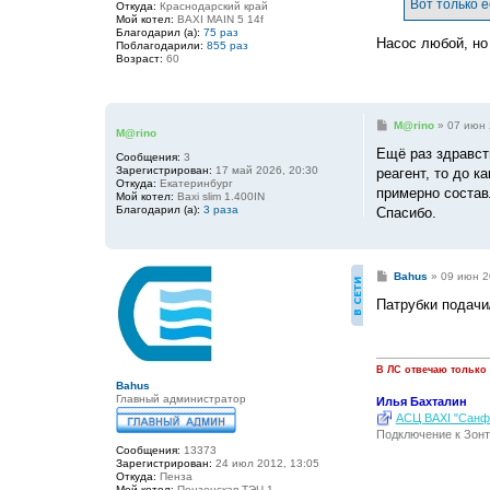
Вот только е
Откуда:
Краснодарский край
н
Мой котел:
BAXI MAIN 5 14f
и
Благодарил (а):
75 раз
е
Насос любой, но
Поблагодарили:
855 раз
Возраст:
60
С
M@rino
»
07 июн 
M@rino
о
о
Ещё раз здравст
Сообщения:
3
б
Зарегистрирован:
17 май 2026, 20:30
реагент, то до к
щ
Откуда:
Екатеринбург
е
примерно состав
Мой котел:
Baxi slim 1.400IN
н
Благодарил (а):
3 раза
Спасибо.
и
е
С
Bahus
»
09 июн 2
о
о
Патрубки подачи/
б
щ
е
н
и
В ЛС отвечаю только
е
Bahus
Главный администратор
Илья Бахталин
АСЦ BAXI "Санфо
Подключение к Зонт
Сообщения:
13373
Зарегистрирован:
24 июл 2012, 13:05
Откуда:
Пенза
Мой котел:
Пензенская ТЭЦ-1