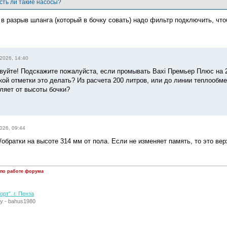
сть ли такие насосы?
 в разрыв шланга (который в бочку совать) надо фильтр подключить, что
2026, 14:40
вуйте! Подскажите пожалуйста, если промывать Baxi Премьер Плюс на 2
акой отметки это делать? Из расчета 200 литров, или до линии теплооб
ляет от высоты бочки?
026, 09:44
обратки на высоте 314 мм от пола. Если не изменяет память, то это вер
 по работе форума
рт". г. Пенза
у - bahus1980