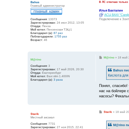
е
Bahus
В ЛС отвечаю только
Главный администратор
Илья Бахталин
АСЦ BAXI "Санфо
Подключение к Зонт
Сообщения:
13373
Зарегистрирован:
24 июл 2012, 13:05
Откуда:
Пенза
Мой котел:
Пензенская ТЭЦ-1
Благодарил (а):
87 раз
Поблагодарили:
1755 раз
Возраст:
46
С
M@rino
»
18 май 
M@rino
о
о
Сообщения:
3
б
Зарегистрирован:
17 май 2026, 20:30
Bahus
пис
щ
Откуда:
Екатеринбург
е
Кислота для
Мой котел:
Baxi slim 1.400IN
н
Благодарил (а):
3 раза
и
е
Понял, спасибо! 
нас на бойлере с
насосы? Фекальн
С
Starik
»
18 май 20
Starik
о
Местный аксакал
о
б
Сообщения:
7731
M@rino
пи
щ
Зарегистрирован:
27 ноя 2015, 22:41
е