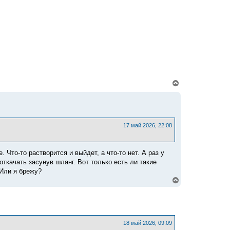
н
а
ч
а
л
у
В
е
р
н
у
т
ь
17 май 2026, 22:08
с
я
к
 Что-то растворится и выйдет, а что-то нет. А раз у
н
а
ткачать засунув шланг. Вот только есть ли такие
ч
 Или я брежу?
а
В
л
е
у
р
н
у
т
ь
18 май 2026, 09:09