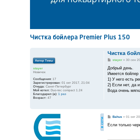
Чистка бойлера Premier Plus 150
Чистка бойл
С
stayer
»
30 сен 2
Автор Темы
о
о
Добрый день.
stayer
б
Новичок
Имеется бойлер B
щ
е
1) У него есть р
Сообщения:
17
н
Зарегистрирован:
01 окт 2017, 21:04
2) Если нет, да 
и
Откуда:
Санкт-Петербург
е
Вода очень мягка
Мой котел:
Duo-tec compact 1.24
Благодарил (а):
1 раз
Возраст:
47
С
Bahus
»
01 окт 20
о
о
Если только чер
б
щ
е
н