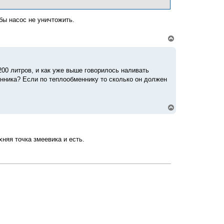
с
я
к
бы насос не уничтожить.
н
а
ч
В
а
е
л
р
у
н
у
00 литров, и как уже выше говорилось наливать
т
менника? Если по теплообменнику то сколько он должен
ь
с
я
к
В
н
е
а
р
ч
н
а
у
л
хняя точка змеевика и есть.
т
у
ь
с
я
к
н
а
ч
а
л
у