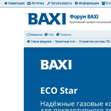
Навигация
Аптечка
Service.baxi.ru
Информация
О 
Форум BAXI
Крупнейший профессиональный
Новости
FAQ
Правила
Список форумов
Проектный этап
Устройство системы ГВС