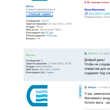
и
В ЛС отвечаю только
е
Bahus
Главный администратор
Илья Бахталин
АСЦ BAXI "Санфо
Подключение к Зонт
Сообщения:
13373
Зарегистрирован:
24 июл 2012, 13:05
Откуда:
Пенза
Мой котел:
Пензенская ТЭЦ-1
Благодарил (а):
87 раз
Поблагодарили:
1755 раз
Возраст:
46
С
M@rino
»
17 май 
M@rino
о
о
Добрый день!
Сообщения:
3
б
Зарегистрирован:
17 май 2026, 20:30
Чтобы не создав
щ
Откуда:
Екатеринбург
е
отверстие для н
Мой котел:
Baxi slim 1.400IN
н
Благодарил (а):
3 раза
содержит под со
и
е
С
Bahus
»
17 май 2
о
о
У вас замечател
б
Магниевого анод
щ
е
Хотите мыть - р
н
и