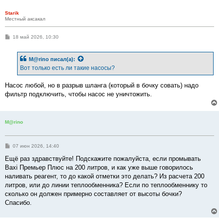
Starik
Местный аксакал
С
18 май 2026, 10:30
о
о
б
M@rino
писал(а):
щ
е
Вот только есть ли такие насосы?
н
и
е
Насос любой, но в разрыв шланга (который в бочку совать) надо
фильтр подключить, чтобы насос не уничтожить.
M@rino
С
07 июн 2026, 14:40
о
о
Ещё раз здравствуйте! Подскажите пожалуйста, если промывать
б
Baxi Премьер Плюс на 200 литров, и как уже выше говорилось
щ
е
наливать реагент, то до какой отметки это делать? Из расчета 200
н
литров, или до линии теплообменника? Если по теплообменнику то
и
е
сколько он должен примерно составляет от высоты бочки?
Спасибо.