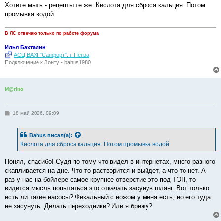
н
Хотите мыть - рецепты те же. Кислота для сброса кальция. Потом
и
е
промывка водой
В ЛС отвечаю только по работе форума
Илья Бахталин
АСЦ BAXI "Санфорт". г. Пенза
Подключение к Зонту - bahus1980
M@rino
С
18 май 2026, 09:09
о
о
б
Bahus
писал(а):
щ
е
Кислота для сброса кальция. Потом промывка водой
н
и
е
Понял, спасибо! Судя по тому что видел в интернетах, много разного
скапливается на дне. Что-то растворится и выйдет, а что-то нет. А
раз у нас на бойлере самое крупное отверстие это под ТЭН, то
видится мысль попытаться это откачать засунув шланг. Вот только
есть ли такие насосы? Фекальный с ножом у меня есть, но его туда
не засунуть. Делать переходники? Или я брежу?