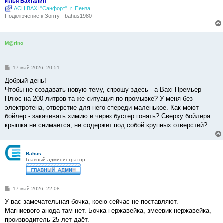
Илья Бахталин
АСЦ BAXI "Санфорт". г. Пенза
Подключение к Зонту - bahus1980
M@rino
С
17 май 2026, 20:51
о
о
Добрый день!
б
Чтобы не создавать новую тему, спрошу здесь - а Baxi Премьер
щ
е
Плюс на 200 литров та же ситуация по промывке? У меня без
н
электротена, отверстие для него спереди маленькое. Как моют
и
е
бойлер - закачивать химию и через бустер гонять? Сверху бойлера
крышка не снимается, не содержит под собой крупных отверстий?
Bahus
Главный администратор
С
17 май 2026, 22:08
о
о
У вас замечательная бочка, коею сейчас не поставляют.
б
Магниевого анода там нет. Бочка нержавейка, змеевик нержавейка,
щ
е
производитель 25 лет даёт.