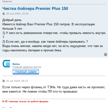
Новичок
Чистка бойлера Premier Plus 150
С
30 сен 2025, 23:15
о
о
Добрый день.
б
Имеется бойлер Baxi Premier Plus 150 литров. В эксплуатации
щ
е
больше 5 лет.
н
1) У него есть ревизионное отверстие, чтобы промыть емкость внутри
и
е
?
2) Если нет, да и вообще, как такие бойлеры промывать ?
Вода очень мягкая, накипи негде нет, но есть ощущение, что там за
годы накопились батерии и прочая бяка.
Bahus
Главный администратор
С
01 окт 2025, 09:13
о
о
Если только через фланец от ТЭНа. Но туда даже кисть не пролезет,
б
мне кажется. Не помню чтобы ПП кто-то промывал.
щ
е
н
и
В ЛС отвечаю только по работе форума
е