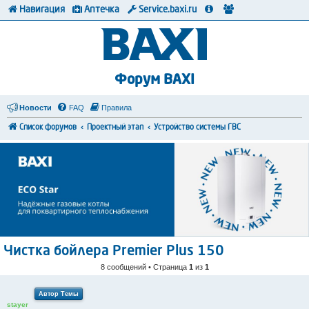
Навигация
Аптечка
Service.baxi.ru
Форум BAXI
Новости
FAQ
Правила
Список форумов
Проектный этап
Устройство системы ГВС
Чистка бойлера Premier Plus 150
8 сообщений • Страница
1
из
1
Автор Темы
stayer