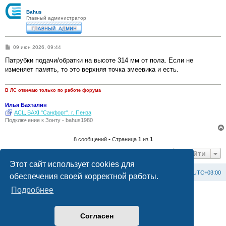
Bahus
Главный администратор
С
09 июн 2026, 09:44
о
о
Патрубки подачи/обратки на высоте 314 мм от пола. Если не
б
изменяет память, то это верхняя точка змеевика и есть.
щ
е
н
и
В ЛС отвечаю только по работе форума
е
Илья Бахталин
АСЦ BAXI "Санфорт". г. Пенза
Подключение к Зонту - bahus1980
8 сообщений • Страница
1
из
1
Перейти
Этот сайт использует cookies для
Список форумов
С
в
я
з
а
т
ь
с
я
с
а
д
м
и
н
и
с
т
р
а
ц
и
е
й
Часовой пояс:
UTC+03:00
обеспечения своей корректной работы.
Подробнее
Создано на основе
phpBB
® Forum Software © phpBB Limited
Официальный сайт BAXI в России
Конфиденциальность
|
Правила
Согласен