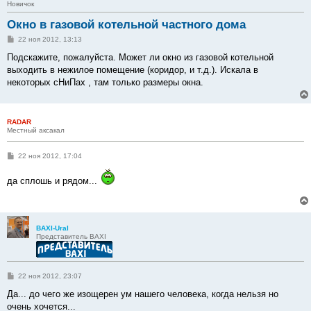
Новичок
Окно в газовой котельной частного дома
С
22 ноя 2012, 13:13
о
о
Подскажите, пожалуйста. Может ли окно из газовой котельной
б
выходить в нежилое помещение (коридор, и т.д.). Искала в
щ
е
некоторых сНиПах , там только размеры окна.
н
и
е
RADAR
Местный аксакал
С
22 ноя 2012, 17:04
о
о
да сплошь и рядом...
б
щ
е
н
и
е
BAXI-Ural
Представитель BAXI
С
22 ноя 2012, 23:07
о
о
Да... до чего же изощерен ум нашего человека, когда нельзя но
б
очень хочется...
щ