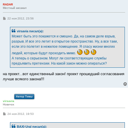
RADAR
Местный аксакал
С
22 ноя 2012, 23:56
о
о
б
virsavia писал(а):
щ
е
Может быть это покажется и смешно. Да, на самом деле взрыв,
н
разрыв. И все это летит в открытое пространство. Ну, а все таки,
и
е
если это полетит в нежилое помещение. Я спасу жизни многих
людей, которые будут проходить мимо.
А теперь о серьезном. Могут ли соответствующие службы
предъявить претензии. На какой закон можно опираться?
на проект...вот единственный закон! проект прошедший согласования
лучше всякого закона!!!
Автор Темы
virsavia
Новичок
С
24 ноя 2012, 19:53
о
о
б
BAXI-Ural писал(а):
щ