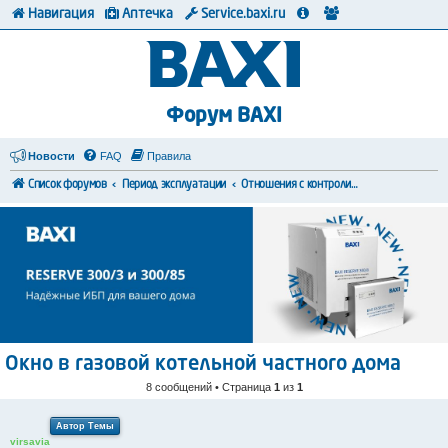
Навигация
Аптечка
Service.baxi.ru
Форум BAXI
Новости
FAQ
Правила
Список форумов
Период эксплуатации
Отношения с контролирующими органами
Окно в газовой котельной частного дома
8 сообщений • Страница
1
из
1
Автор Темы
virsavia