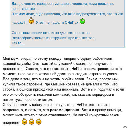
е
Да... до чего же изощерен ум нашего человека, когда нельзя но
н
очень хочется...
и
е
В самом деле, а где написано, что окно подразумевается, это то что
наружу?!
Я вот не нашел в СНиПах
Окно в помещении не только для света, но это и
"легкосбрасываемая конструкция" при взрыве газа.
Так то....
Мой муж, вчера, по этому поводу говорил с одним работником
газовой службы. Этот самый служащий сказал, не получится,
докопаются. Сказал, что в некоторых сНиПах рассматривается этот
момент, типа окно в котельной должно выходить строго на улицу.
Все дело в том, что мы не хотим обойти закон. Зачем, просто мы
купили такое строение, где бывшие хозяева не думали о том, что
строят, а ошибки приходится нам пожинать. Вот мы и подумали если
это окно обстроить нежилой комнатой, так сказать коридором и
потом туда перенести котел.
Хочу напомнить radary и baxi-uraly, что в сНиПах есть то, что
запрещено
, и есть то, что
рекомендовано
. Вот я и прошу помощи,
может быть кто-то с этим сталкивался. На кокой конкретный закон
опирался.