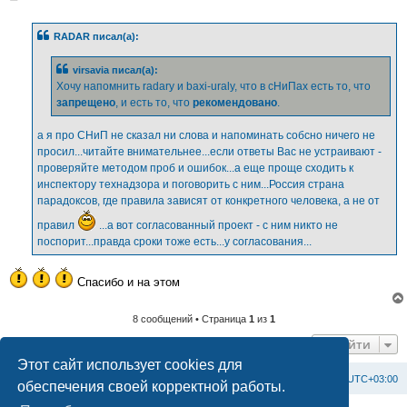
о
о
б
RADAR писал(а):
щ
е
н
virsavia писал(а):
и
е
Хочу напомнить radary и baxi-uraly, что в сНиПах есть то, что
запрещено
, и есть то, что
рекомендовано
.
а я про СНиП не сказал ни слова и напоминать собсно ничего не
просил...читайте внимательнее...если ответы Вас не устраивают -
проверяйте методом проб и ошибок...а еще проще сходить к
инспектору технадзора и поговорить с ним...Россия страна
парадоксов, где правила зависят от конкретного человека, а не от
правил
...а вот согласованный проект - с ним никто не
поспорит...правда сроки тоже есть...у согласования...
Спасибо и на этом
8 сообщений • Страница
1
из
1
Перейти
Этот сайт использует cookies для
Список форумов
С
в
я
з
а
т
ь
с
я
с
а
д
м
и
н
и
с
т
р
а
ц
и
е
й
Часовой пояс:
UTC+03:00
обеспечения своей корректной работы.