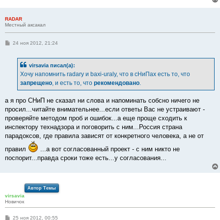
RADAR
Местный аксакал
С
24 ноя 2012, 21:24
о
о
б
virsavia писал(а):
щ
е
Хочу напомнить radary и baxi-uraly, что в сНиПах есть то, что
н
запрещено
, и есть то, что
рекомендовано
.
и
е
а я про СНиП не сказал ни слова и напоминать собсно ничего не
просил...читайте внимательнее...если ответы Вас не устраивают -
проверяйте методом проб и ошибок...а еще проще сходить к
инспектору технадзора и поговорить с ним...Россия страна
парадоксов, где правила зависят от конкретного человека, а не от
правил
...а вот согласованный проект - с ним никто не
поспорит...правда сроки тоже есть...у согласования...
Автор Темы
virsavia
Новичок
С
25 ноя 2012, 00:55