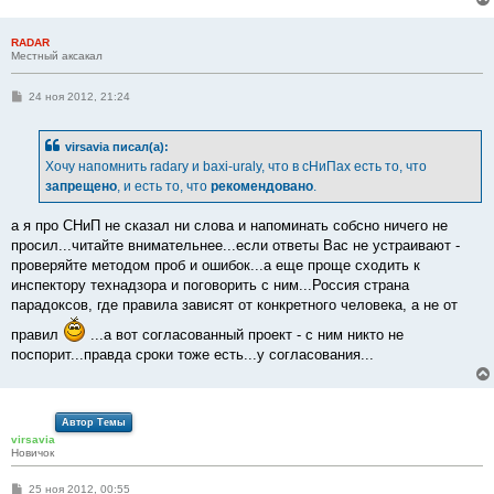
RADAR
Местный аксакал
С
24 ноя 2012, 21:24
о
о
б
virsavia писал(а):
щ
е
Хочу напомнить radary и baxi-uraly, что в сНиПах есть то, что
н
запрещено
, и есть то, что
рекомендовано
.
и
е
а я про СНиП не сказал ни слова и напоминать собсно ничего не
просил...читайте внимательнее...если ответы Вас не устраивают -
проверяйте методом проб и ошибок...а еще проще сходить к
инспектору технадзора и поговорить с ним...Россия страна
парадоксов, где правила зависят от конкретного человека, а не от
правил
...а вот согласованный проект - с ним никто не
поспорит...правда сроки тоже есть...у согласования...
Автор Темы
virsavia
Новичок
С
25 ноя 2012, 00:55