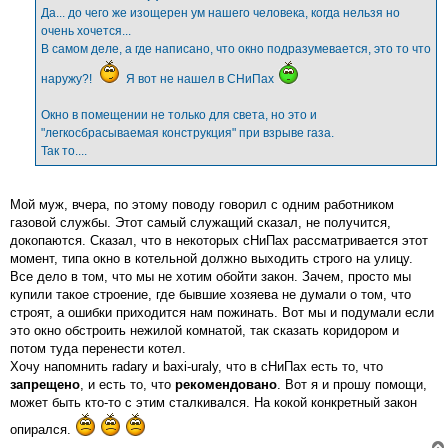
е
Да... до чего же изощерен ум нашего человека, когда нельзя но
н
очень хочется...
и
е
В самом деле, а где написано, что окно подразумевается, это то что
наружу?!
Я вот не нашел в СНиПах
Окно в помещении не только для света, но это и
"легкосбрасываемая конструкция" при взрыве газа.
Так то....
Мой муж, вчера, по этому поводу говорил с одним работником
газовой службы. Этот самый служащий сказал, не получится,
докопаются. Сказал, что в некоторых сНиПах рассматривается этот
момент, типа окно в котельной должно выходить строго на улицу.
Все дело в том, что мы не хотим обойти закон. Зачем, просто мы
купили такое строение, где бывшие хозяева не думали о том, что
строят, а ошибки приходится нам пожинать. Вот мы и подумали если
это окно обстроить нежилой комнатой, так сказать коридором и
потом туда перенести котел.
Хочу напомнить radary и baxi-uraly, что в сНиПах есть то, что
запрещено
, и есть то, что
рекомендовано
. Вот я и прошу помощи,
может быть кто-то с этим сталкивался. На кокой конкретный закон
опирался.