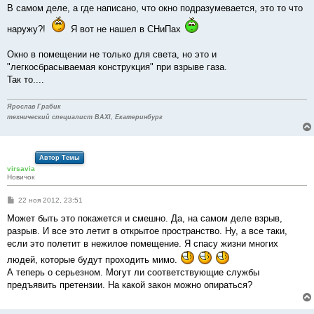
е
В самом деле, а где написано, что окно подразумевается, это то что
н
и
наружу?!
Я вот не нашел в СНиПах
е
Окно в помещении не только для света, но это и
"легкосбрасываемая конструкция" при взрыве газа.
Так то....
Ярослав Грабик
технический специалист BAXI, Екатеринбург
Автор Темы
virsavia
Новичок
С
22 ноя 2012, 23:51
о
о
Может быть это покажется и смешно. Да, на самом деле взрыв,
б
разрыв. И все это летит в открытое пространство. Ну, а все таки,
щ
е
если это полетит в нежилое помещение. Я спасу жизни многих
н
людей, которые будут проходить мимо.
и
е
А теперь о серьезном. Могут ли соответствующие службы
предъявить претензии. На какой закон можно опираться?