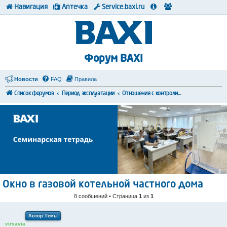
Навигация
Аптечка
Service.baxi.ru
Форум BAXI
Новости
FAQ
Правила
Список форумов
Период эксплуатации
Отношения с контролирующими органами
Окно в газовой котельной частного дома
8 сообщений • Страница
1
из
1
Автор Темы
virsavia