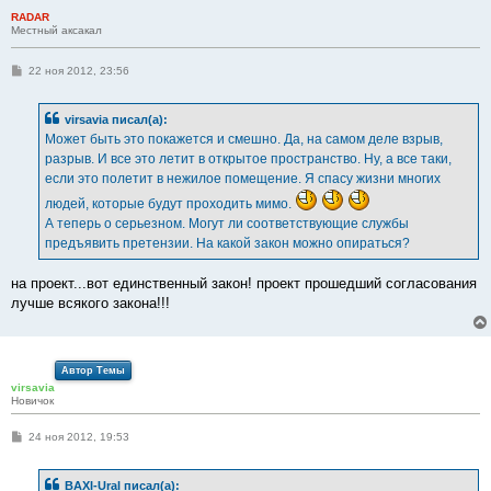
RADAR
Местный аксакал
С
22 ноя 2012, 23:56
о
о
б
virsavia писал(а):
щ
е
Может быть это покажется и смешно. Да, на самом деле взрыв,
н
разрыв. И все это летит в открытое пространство. Ну, а все таки,
и
е
если это полетит в нежилое помещение. Я спасу жизни многих
людей, которые будут проходить мимо.
А теперь о серьезном. Могут ли соответствующие службы
предъявить претензии. На какой закон можно опираться?
на проект...вот единственный закон! проект прошедший согласования
лучше всякого закона!!!
Автор Темы
virsavia
Новичок
С
24 ноя 2012, 19:53
о
о
б
BAXI-Ural писал(а):
щ