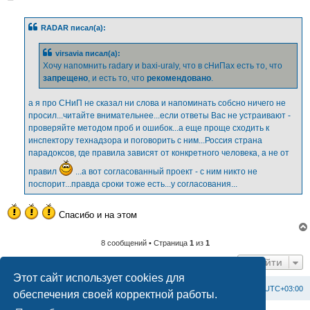
о
о
б
RADAR писал(а):
щ
е
н
virsavia писал(а):
и
е
Хочу напомнить radary и baxi-uraly, что в сНиПах есть то, что
запрещено
, и есть то, что
рекомендовано
.
а я про СНиП не сказал ни слова и напоминать собсно ничего не
просил...читайте внимательнее...если ответы Вас не устраивают -
проверяйте методом проб и ошибок...а еще проще сходить к
инспектору технадзора и поговорить с ним...Россия страна
парадоксов, где правила зависят от конкретного человека, а не от
правил
...а вот согласованный проект - с ним никто не
поспорит...правда сроки тоже есть...у согласования...
Спасибо и на этом
8 сообщений • Страница
1
из
1
Перейти
Этот сайт использует cookies для
Список форумов
С
в
я
з
а
т
ь
с
я
с
а
д
м
и
н
и
с
т
р
а
ц
и
е
й
Часовой пояс:
UTC+03:00
обеспечения своей корректной работы.