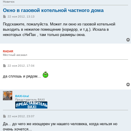
Новичок
Окно в газовой котельной частного дома
С
22 ноя 2012, 13:13
о
о
Подскажите, пожалуйста. Может ли окно из газовой котельной
б
выходить в нежилое помещение (коридор, и т.д.). Искала в
щ
е
некоторых сНиПах , там только размеры окна.
н
и
е
RADAR
Местный аксакал
С
22 ноя 2012, 17:04
о
о
да сплошь и рядом...
б
щ
е
н
и
е
BAXI-Ural
Представитель BAXI
С
22 ноя 2012, 23:07
о
о
Да... до чего же изощерен ум нашего человека, когда нельзя но
б
очень хочется...
щ