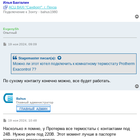
Илья Бахталин
АСЦ BAXI "Санфорт". г. Пенза
Подключение к Зонту - bahus1980
EvgenySh
Опытный
С
19 ноя 2024, 09:09
о
о
б
Stagemaster
писал(а):
щ
е
Можно ли этот котел подключить к комнатному термостату Protherm
н
Exacontrol 7?
и
е
По сухому контакту конечно можно, все будет работать.
Bahus
Главный администратор
С
19 ноя 2024, 10:48
о
о
Насколько я помню, у Протерма все термостаты с контактами под
б
24В. Нужно реле под 220В. Этот момент лучше в паспорте
щ
е
термостата прозондировать.