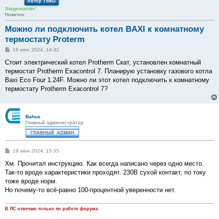
Автор Темы
Stagemaster
Новичок
Можно ли подключить котел BAXI к комнатному
термостату Proterm
С
19 июн 2024, 14:32
о
о
Стоит электрический котел Protherm Скат, установлен комнатный
б
термостат Protherm Exacontrol 7. Планирую установку газового котла
щ
е
Baxi Eco Four 1.24F. Можно ли этот котел подключить к комнатному
н
термостату Protherm Exacontrol 7?
и
е
Bahus
Главный администратор
С
19 июн 2024, 15:35
о
о
Хм. Прочитал инструкцию. Как всегда написано через одно место.
б
Так-то вроде характеристики проходят. 230В сухой контакт, по току
щ
е
тоже вроде норм.
н
Но почему-то всё-равно 100-процентной уверенности нет.
и
е
В ЛС отвечаю только по работе форума