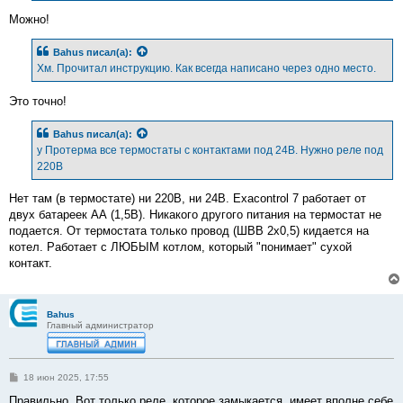
Можно!
Bahus
писал(а):
Хм. Прочитал инструкцию. Как всегда написано через одно место.
Это точно!
Bahus
писал(а):
у Протерма все термостаты с контактами под 24В. Нужно реле под
220В
Нет там (в термостате) ни 220В, ни 24В. Exacontrol 7 работает от
двух батареек АА (1,5В). Никакого другого питания на термостат не
подается. От термостата только провод (ШВВ 2х0,5) кидается на
котел. Работает с ЛЮБЫМ котлом, который "понимает" сухой
контакт.
Bahus
Главный администратор
С
18 июн 2025, 17:55
о
о
Правильно. Вот только реле, которое замыкается, имеет вполне себе