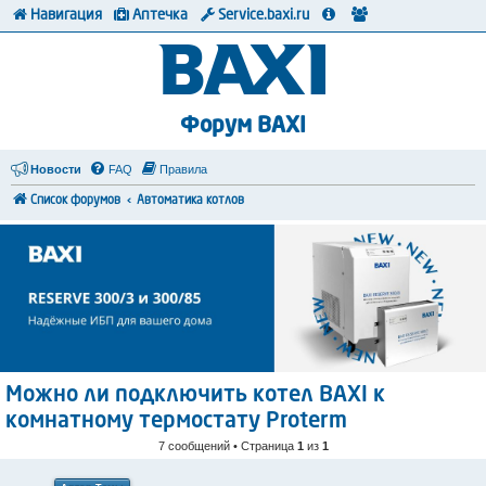
Навигация
Аптечка
Service.baxi.ru
Форум BAXI
Новости
FAQ
Правила
Список форумов
Автоматика котлов
Можно ли подключить котел BAXI к
комнатному термостату Proterm
7 сообщений • Страница
1
из
1