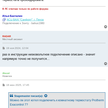
н
и
е
В ЛС отвечаю только по работе форума
Илья Бахталин
АСЦ BAXI "Санфорт". г. Пенза
Подключение к Зонту - bahus1980
RADAR
Местный аксакал
С
19 ноя 2024, 12:04
о
о
раз в инструкции низковольтное подключение описано - значит
б
напрямую точно не получится...
щ
е
н
и
е
Alezol
Новичок
С
18 июн 2025, 17:45
о
о
б
Stagemaster
писал(а):
щ
е
Можно ли этот котел подключить к комнатному термостату Protherm
н
Exacontrol 7?
и
е