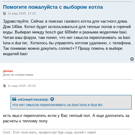
Помогите пожалуйста с выбором котла
С
11 мар 2025, 17:23
о
о
Здравствуйте. Сейчас в поисках газового котла для частного дома.
б
Дом 140кв. Котел будет использоваться для теплых полов и горячей
щ
е
воды. Выбирал между bosch gaz 600wbn и разными моделями baxi.
н
Читая ваш форум, там понял, что нет смысла переплачивать за baxi
и
е
luna и dua tec. Хотелось бы управлять котлом удаленно, с телефона.
Так понимаю можно докупить connect+? Прошу помочь в выборе
моделей baxi
plehan
Дока по нормативам
С
11 мар 2025, 20:20
о
о
б
od1nwp4
писал(а):
щ
е
что нет смысла переплачивать за baxi luna и dua tec
н
и
е
есть мысл переплатить если у Вас теплый пол. А еще доплатить за
расчеты к теплому полу.
Ооо!.. Етит твою мать, профессор! Иди сюда, выпей с нами!