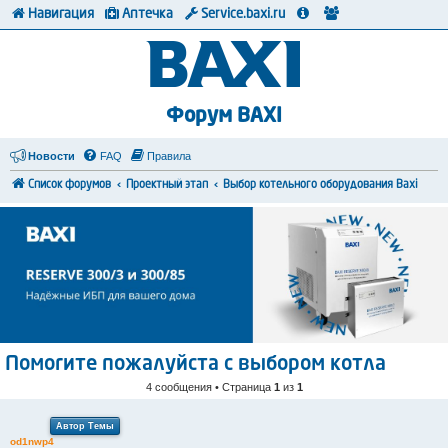
Навигация
Аптечка
Service.baxi.ru
Форум BAXI
Новости
FAQ
Правила
Список форумов
Проектный этап
Выбор котельного оборудования Baxi
Помогите пожалуйста с выбором котла
4 сообщения • Страница
1
из
1
Автор Темы
od1nwp4