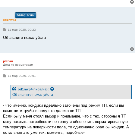
Автор Темы
od1nwp4
С
11 мар 2025, 20:23
о
о
Объясните пожалуйста
б
щ
е
н
и
е
plehan
Дока по нормативам
С
11 мар 2025, 20:51
о
о
б
od1nwp4
писал(а):
щ
е
Объясните пожалуйста
н
и
е
- что именно, кондики идеально заточены под режим ТП, если вы
намотаете трубы в полу это далеко не ТП.
Если бы у меня стоял выбор и понимание, что с тех. стороны я ТП
могу покрыть потребности по теплу и обеспечить норматированную
температуру на поверхности пола, то однозначно брал бы кондик. А
остальное это уже тех. моменты, подобные-