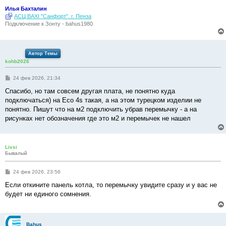
Илья Бахталин
АСЦ BAXI "Санфорт". г. Пенза
Подключение к Зонту - bahus1980
Автор Темы
kohb2026
С
24 фев 2026, 21:34
о
о
Спасибо, но там совсем другая плата, не понятно куда
б
подключаться) на Eco 4s такая, а на этом турецком изделии не
щ
е
понятно. Пишут что на м2 подключить убрав перемычку - а на
н
рисунках нет обозначения где это м2 и перемычек не нашел
и
е
Livsi
Бывалый
С
24 фев 2026, 23:56
о
о
Если откините панель котла, то перемычку увидите сразу и у вас не
б
будет ни единого сомнения.
щ
е
н
и
е
Bahus