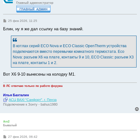
Главный администратор
С
25 фев 2026, 11:25
о
о
Блин, ну я же дал ссылку на базу знаний.
б
щ
е
н
В котлах серий ECO Nova и ECO Classic OpenTherm устройства
и
е
подключаются вместо перемычки комнатного термостата. Eco
Nova: разъем X6 на плате, контакты 9 и 10, ECO Classic: разъем X3
на плате, контакты 1 и 2.
Вот Х6 9-10 вынесены на колодку М1.
В ЛС отвечаю только по работе форума
Илья Бахталин
АСЦ BAXI "Санфорт". г. Пенза
Подключение к Зонту - bahus1980
ikn2
Бывалый
С
27 фев 2026, 06:42