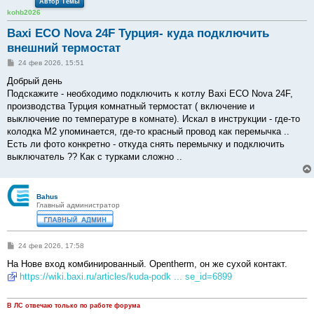
Автор Темы
kohb2026
Baxi ECO Nova 24F Турция- куда подключить
внешний термостат
С
24 фев 2026, 15:51
о
о
Добрый день
б
Подскажите - необходимо подключить к котлу Baxi ECO Nova 24F,
щ
е
производства Турция комнатный термостат ( включение и
н
выключение по температуре в комнате). Искал в инструкции - где-то
и
е
колодка М2 упоминается, где-то красный провод как перемычка ..
Есть ли фото конкретно - откуда снять перемычку и подключить
выключатель ?? Как с турками сложно ..
Bahus
Главный администратор
С
24 фев 2026, 17:58
о
о
На Нове вход комбинированный. Opentherm, он же сухой контакт.
б
https://wiki.baxi.ru/articles/kuda-podk ... se_id=6899
щ
е
н
и
В ЛС отвечаю только по работе форума
е