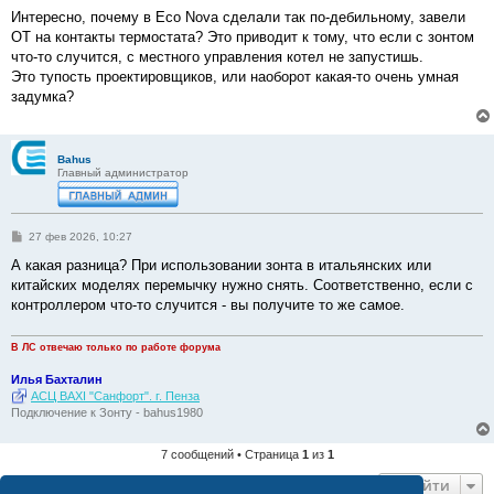
о
о
Интересно, почему в Eco Nova сделали так по-дебильному, завели
б
ОТ на контакты термостата? Это приводит к тому, что если с зонтом
щ
е
что-то случится, с местного управления котел не запустишь.
н
Это тупость проектировщиков, или наоборот какая-то очень умная
и
е
задумка?
Bahus
Главный администратор
С
27 фев 2026, 10:27
о
о
А какая разница? При использовании зонта в итальянских или
б
китайских моделях перемычку нужно снять. Соответственно, если с
щ
е
контроллером что-то случится - вы получите то же самое.
н
и
е
В ЛС отвечаю только по работе форума
Илья Бахталин
АСЦ BAXI "Санфорт". г. Пенза
Подключение к Зонту - bahus1980
7 сообщений • Страница
1
из
1
Перейти