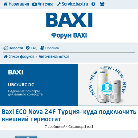
Навигация
Аптечка
Service.baxi.ru
Форум BAXI
Новости
FAQ
Правила
Список форумов
Автоматика котлов
Baxi ECO Nova 24F Турция- куда подключить
внешний термостат
7 сообщений • Страница
1
из
1