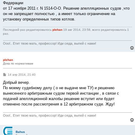
Федерации
от 17 ноября 2011 г. N 1514-О-О. Решение апелляционных судов ,что
он не запрещает полностью , а имеет только ограничение на
установку определенных типов котлов.
Последний раз редактировалось
plehan
19 авг 2014, 23:58, всего редактировалось 1
раз.
Ооо!.. Етит твою мать, профессор! Иди сюда, выпей с нами!
plehan
Дока по нормативам
С
14 апр 2014, 21:40
о
о
Добрый вечер.
б
По моему судебному делу ( о не выдаче мне ТУ) и решению
щ
е
вынесенного арбитражным судом первой инстанции , в связи с
н
подачей апелляционной жалобы решение вступит или будет
и
е
отменено после рассмотрения в 12 арбитражном суде. Жду!
Ооо!.. Етит твою мать, профессор! Иди сюда, выпей с нами!
Bahus