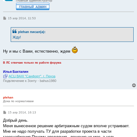
Главный администратор
С
15 апр 2014, 11:53
о
о
б
plehan писал(а):
щ
е
Жду!
н
и
е
Ну и мы с Вами, естественно, ждем
В ЛС отвечаю только по работе форума
Илья Бахталин
АСЦ BAXI "Санфорт". г. Пенза
Подключение к Зонту - bahus1980
plehan
Дока по нормативам
С
15 апр 2014, 16:13
о
о
Добрый день.
б
Меня вынесенное решение арбитражным судом вполне устраивает.
щ
е
Мне не надо получать ТУ для разработки проекта в части
н
газоснабжения.Почему апелляция , решение не мое, а цель