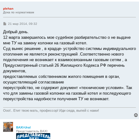
plehan
Дока по нормативам
С
21 мар 2014, 09:32
о
о
Добрый день.
б
12 марта завершилось мое судебное разбирательство о не выдаче
щ
е
мне ТУ на замену колонки на газовый котел.
н
Суд вынес решение , в крадце- устройство системы индивидуального
и
е
отопления не является реконструкцией .Соответственно нового
подключения не возникает к взаимосвязанным газовым сетям , а
Предусмотренный статьей 26 Жилищного Кодекса РФ перечень
документов,
предоставляемых собственником жилого помещения в орган,
осуществляющий согласование
переустройство, не содержит документ «технические условия». Так
что для замены газовой колонки на газовый котел и последующего
переустройства надобности получения ТУ не возникает.
Ооо!.. Етит твою мать, профессор! Иди сюда, выпей с нами!
BAXI-Ural
Представитель BAXI