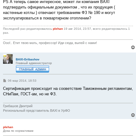
PS А теперь самое интересное, может ли компания BAXI
подтвердить официальным документом , что их продукция (
настенные котлы ) отвечают требованиям ФЗ № 190 и могут
эксплуатироваться в поквартирном отоплении?
Последний раз редактировалось
plehan
19 авг 2014, 23:57, всего редактировалось 1
раз.
Ооо!.. Етит твою мать, профессор! Иди сюда, выпей с нами!
BAXI-Gribashov
Главный администратор
С
06 мар 2014, 18:53
о
о
Сертификация происходит на сооветствие Таможенным регламентам,
б
СНиПам, ГОСТ-ам, но не ФЗ.
щ
е
н
и
Грибашов Дмитрий
е
Региональный представитель BAXI в УрФО
plehan
Дока по нормативам