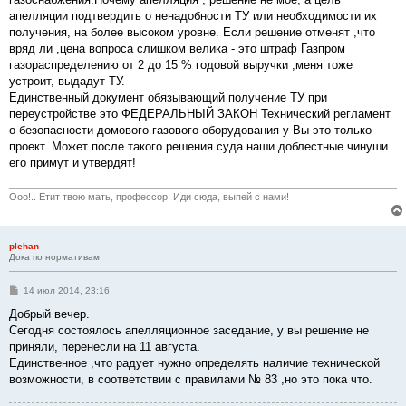
и
е
апелляции подтвердить о ненадобности ТУ или необходимости их
получения, на более высоком уровне. Если решение отменят ,что
вряд ли ,цена вопроса слишком велика - это штраф Газпром
газораспределению от 2 до 15 % годовой выручки ,меня тоже
устроит, выдадут ТУ.
Единственный документ обязывающий получение ТУ при
переустройстве это ФЕДЕРАЛЬНЫЙ ЗАКОН Технический регламент
о безопасности домового газового оборудования у Вы это только
проект. Может после такого решения суда наши доблестные чинуши
его примут и утвердят!
Ооо!.. Етит твою мать, профессор! Иди сюда, выпей с нами!
plehan
Дока по нормативам
С
14 июл 2014, 23:16
о
о
Добрый вечер.
б
Сегодня состоялось апелляционное заседание, у вы решение не
щ
е
приняли, перенесли на 11 августа.
н
Единственное ,что радует нужно определять наличие технической
и
е
возможности, в соответствии с правилами № 83 ,но это пока что.