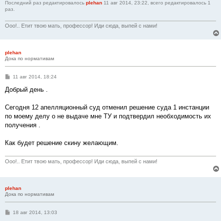
Последний раз редактировалось
plehan
11 авг 2014, 23:22, всего редактировалось 1
раз.
Ооо!.. Етит твою мать, профессор! Иди сюда, выпей с нами!
plehan
Дока по нормативам
С
11 авг 2014, 18:24
о
о
Добрый день .
б
щ
е
Сегодня 12 апелляционный суд отменил решение суда 1 инстанции
н
по моему делу о не выдаче мне ТУ и подтвердил необходимость их
и
е
получения .
Как будет решение скину желающим.
Ооо!.. Етит твою мать, профессор! Иди сюда, выпей с нами!
plehan
Дока по нормативам
С
18 авг 2014, 13:03
о