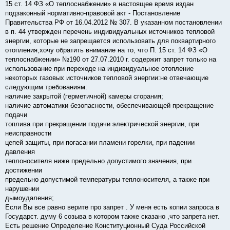
15 ст. 14 ФЗ «О теплоснабжении» в настоящее время издан
подзаконный нормативно-правовой акт - Постановление
Правительства РФ от 16.04.2012 № 307. В указанном постановлении
в п. 44 утвержден перечень индивидуальных источников тепловой
энергии, которые не запрещается использовать для поквартирного
отопления,хочу обратить внимание на то, что П. 15 ст. 14 ФЗ «О
теплоснабжении» №190 от 27.07.2010 г. содержит запрет только на
использование при переходе на индивидуальное отопление
некоторых газовых источников тепловой энергии:не отвечающие
следующим требованиям:
наличие закрытой (герметичной) камеры сгорания;
наличие автоматики безопасности, обеспечивающей прекращение
подачи
топлива при прекращении подачи электрической энергии, при
неисправности
цепей защиты, при погасании пламени горелки, при падении
давления
теплоносителя ниже предельно допустимого значения, при
достижении
предельно допустимой температуры теплоносителя, а также при
нарушении
дымоудаления;
Если Вы все равно верите про запрет . У меня есть копии запроса в
Государст. думу 6 созыва в котором также сказано ,что запрета нет.
Есть решение Определение Конституционный Суда Российской