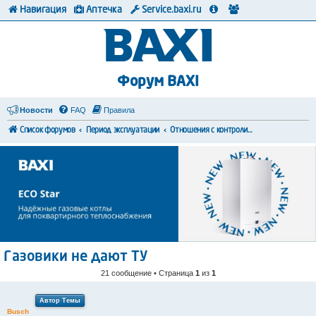
Навигация
Аптечка
Service.baxi.ru
Форум BAXI
Новости
FAQ
Правила
Список форумов
Период эксплуатации
Отношения с контролирующими органами
Газовики не дают ТУ
21 сообщение • Страница
1
из
1
Автор Темы
Busch