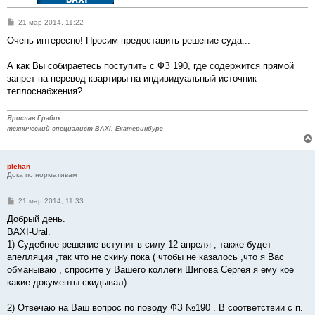
С
21 мар 2014, 11:22
о
о
Очень интересно! Просим предоставить решение суда...
б
щ
е
А как Вы собираетесь поступить с ФЗ 190, где содержится прямой
н
запрет на перевод квартиры на индивидуальный источник
и
е
теплоснабжения?
Ярослав Грабик
технический специалист BAXI, Екатеринбург
plehan
Дока по нормативам
С
21 мар 2014, 11:33
о
о
Добрый день.
б
BAXI-Ural.
щ
е
1) Судебное решение вступит в силу 12 апреля , также будет
н
апелляция ,так что не скину пока ( чтобы не казалось ,что я Вас
и
е
обманываю , спросите у Вашего коллеги Шипова Сергея я ему кое
какие документы скидывал).
2) Отвечаю на Ваш вопрос по поводу ФЗ №190 . В соответствии с п.