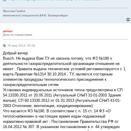
е
н
и
Ярослав Грабик
е
технический специалист BAXI, Екатеринбург
plehan
Дока по нормативам
С
05 мар 2014, 00:18
о
о
Добрый вечер.
б
Busch. Не выдача Вам ТУ не законна потому, что ФЗ №190 к
щ
е
деятельности газораспределительной организации отношения не
н
имеет . Правила выдачи технических условий регламентируется с 1
и
е
марта Правилам №1314 30.10.2014 , ТУ, является составным
элементом процедуры технологического присоединения к
газораспределительным сетям.
Установка индивидуальных источников тепла предусмотрена в СП
54.13330.2011 от 20.05.2011 (Актуальный СНиП 31-01-2003 Здания
жилые); СП 60.13330.2012 от 01.01.2013 (Актуальный СНиП 41-01-
2003 Отопление, вентиляция, кондиционирование)
Что касается ФЗ №190. В соответствии с п. 15 ст. 14 ФЗ «О
теплоснабжении» в настоящее время издан подзаконный
нормативно-правовой акт - Постановление Правительства РФ от
16.04.2012 № 307. В указанном постановлении в п. 44 утвержден