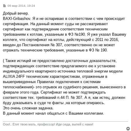
С
06 мар 2014, 19:24
о
о
Добрый вечер.
б
BAXI-Gribashov. Я и не оспариваю в соответствии с чем происходит
щ
е
сертификация. На данный момент суды не рассматривают
н
сертификат как подтверждение соответствия техническим
и
е
требованиям к котлам, указанным в ФЗ №190. Я уже указал Вашему
коллеге, что сертификат на котлы, действующий с 2011 по 2016,
введен до Постановления № 307, соответственно он не может
отражать технические требования, указанные в ФЗ № 190.
( Также истицей не предоставлено достаточных доказательств,
подтверждающих соответствие предлагаемого ею к установке
индивидуального квартирного источника тепловой энергии модели
ALIXIA 24FF техническим характеристикам, отраженным в
вышеприведенных Правилах подключения к системам
теплоснабжения)- это отрывок из судебного решения, вынесенного в
феврале этого года. Сертификат не может подтверждать
соответствие тех. требований п.44 П. № 307. А я, как истец, должен
буду доказывать в суде те факты ,на которые опираюсь.
Это очень сложная задачка.
В данный момент начал общаться с Вашими коллегами.
Ооо!.. Етит твою мать, профессор! Иди сюда, выпей с нами!