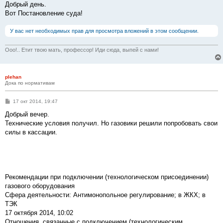
о
Добрый день.
б
Вот Постановление суда!
щ
е
н
У вас нет необходимых прав для просмотра вложений в этом сообщении.
и
е
Ооо!.. Етит твою мать, профессор! Иди сюда, выпей с нами!
plehan
Дока по нормативам
С
17 окт 2014, 19:47
о
о
Добрый вечер.
б
Технические условия получил. Но газовики решили попробовать свои
щ
е
силы в кассации.
н
и
е
Рекомендации при подключении (технологическом присоединении)
газового оборудования
Сфера деятельности: Антимонопольное регулирование; в ЖКХ; в
ТЭК
17 октября 2014, 10:02
Отношения, связанные с подключением (технологическим