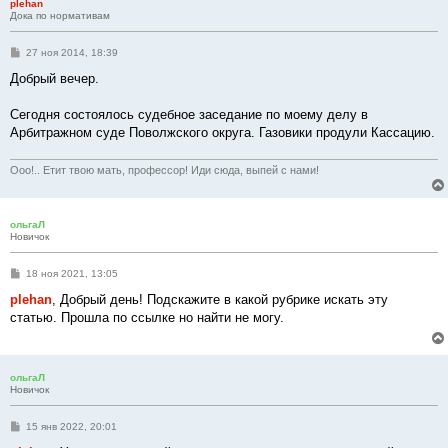
plehan
Дока по нормативам
С
27 ноя 2014, 18:39
о
о
Добрый вечер.
б
щ
е
Сегодня состоялось судебное заседание по моему делу в
н
Арбитражном суде Поволжского округа. Газовики продули Кассацию.
и
е
Ооо!.. Етит твою мать, профессор! Иди сюда, выпей с нами!
ольгаЛ
Новичок
С
18 ноя 2021, 13:05
о
о
plehan
, Добрый день! Подскажите в какой рубрике искать эту
б
статью. Прошла по ссылке но найти не могу.
щ
е
н
и
е
ольгаЛ
Новичок
С
15 янв 2022, 20:01
о