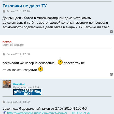
Газовики не дают ТУ
С
24 янв 2014, 17:28
о
о
Добрый день.Хотел в многоквартирном доме установить
б
двухконтурный котёл вместо газовой колонки.Газовики не проверяя
щ
е
возможности подключения дали отказ в выдачи ТУ!Законно ли это?
н
и
е
RADAR
Местный аксакал
С
24 янв 2014, 17:30
о
о
расписали же наверно основание..
просто так не
б
щ
е
отказывают...озвучьте
н
и
е
BAXI-Ural
Представитель BAXI
С
24 янв 2014, 18:02
о
о
Законно... Федеральный закон от 27.07.2010 N 190-ФЗ
б
http://www.google.ru/url?sa=t&rct=j&q=& ... 0103,d.ZG4
щ