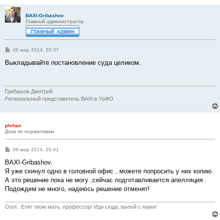
BAXI-Gribashov
Главный администратор
С
06 мар 2014, 20:37
о
о
Выкладывайте постановление суда целиком.
б
щ
е
н
и
Грибашов Дмитрий
е
Региональный представитель BAXI в УрФО
plehan
Дока по нормативам
С
06 мар 2014, 20:41
о
о
BAXI-Gribashov.
б
Я уже скинул одно в головной офис , можете попросить у них копию.
щ
е
А это решение пока не могу ,сейчас подготавливается апелляция .
н
Подождем не много, надеюсь решение отменят!
и
е
Ооо!.. Етит твою мать, профессор! Иди сюда, выпей с нами!