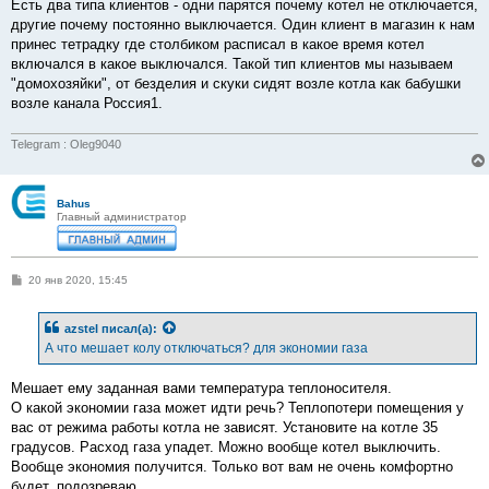
о
Есть два типа клиентов - одни парятся почему котел не отключается,
б
другие почему постоянно выключается. Один клиент в магазин к нам
щ
е
принес тетрадку где столбиком расписал в какое время котел
н
включался в какое выключался. Такой тип клиентов мы называем
и
е
"домохозяйки", от безделия и скуки сидят возле котла как бабушки
возле канала Россия1.
Telegram : Oleg9040
Bahus
Главный администратор
С
20 янв 2020, 15:45
о
о
б
azstel
писал(а):
щ
е
А что мешает колу отключаться? для экономии газа
н
и
е
Мешает ему заданная вами температура теплоносителя.
О какой экономии газа может идти речь? Теплопотери помещения у
вас от режима работы котла не зависят. Установите на котле 35
градусов. Расход газа упадет. Можно вообще котел выключить.
Вообще экономия получится. Только вот вам не очень комфортно
будет, подозреваю.