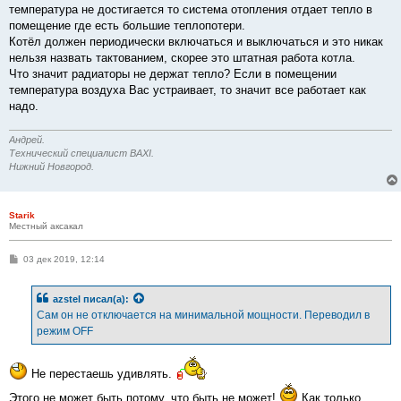
н
температура не достигается то система отопления отдает тепло в
и
е
помещение где есть большие теплопотери.
Котёл должен периодически включаться и выключаться и это никак
нельзя назвать тактованием, скорее это штатная работа котла.
Что значит радиаторы не держат тепло? Если в помещении
температура воздуха Вас устраивает, то значит все работает как
надо.
Андрей.
Технический специалист BAXI.
Нижний Новгород.
Starik
Местный аксакал
С
03 дек 2019, 12:14
о
о
б
azstel
писал(а):
щ
е
Сам он не отключается на минимальной мощности. Переводил в
н
режим OFF
и
е
Не перестаешь удивлять.
Этого не может быть потому, что быть не может!
Как только