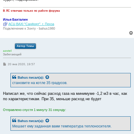
В ЛС отвечаю только по работе форума
Илья Бахталин
АСЦ BAXI "Санфорт". г. Пенза
Подключение к Зонту - bahus1980
Автор Темы
azstel
Забегающий
С
20 янв 2020, 19:57
о
о
б
Bahus
писал(а):
щ
е
становите на котле 35 градусов.
н
и
е
Написал же, что сейчас расход газа на минимуме -1,2 м3 в час, как
по характеристикам. При 35, меньше расход не будет
Отправлено спустя 1 минуту 31 секунду:
Bahus
писал(а):
Мешает ему заданная вами температура теплоносителя.