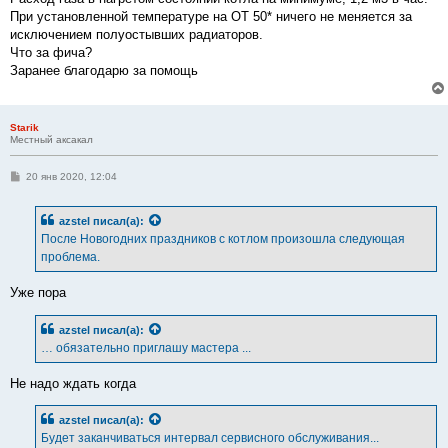
При установленной температуре на ОТ 50* ничего не меняется за
исключением полуостывших радиаторов.
Что за фича?
Заранее благодарю за помощь
Starik
Местный аксакал
С
20 янв 2020, 12:04
о
о
б
azstel
писал(а):
щ
е
После Новогодних праздников с котлом произошла следующая
н
проблема.
и
е
Уже пора
azstel
писал(а):
… обязательно приглашу мастера ...
Не надо ждать когда
azstel
писал(а):
Будет заканчиваться интервал сервисного обслуживания...