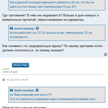
Как в данной ситуации уменьшить можность котла, что бы он
работал постоянно при температуре СО до 45?
Где тактование? В чём оно выражается? Возьми в руки мануал и
внимательно прочитай, обрати внимание на параметры.
azstel
писал(а):
Котел работает на СО 15 часов в сутки, температура 70, не
отключается.
Как понимать эту шедевральную фразу? По какому критерию котел
должен отключаться, по твоему мнению?
Автор Темы
azstel
Забегающий
С
03 дек 2019, 08:45
о
о
б
Starik
писал(а):
щ
е
ак "Вам шашечки или ехать"?!!
н
Что-то совсем не улавливаю смысл вложенный в первый пост:
и
е
Первый пост уже не актуален