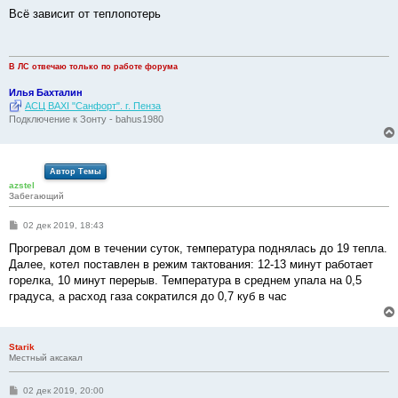
о
о
Всё зависит от теплопотерь
б
щ
е
н
и
В ЛС отвечаю только по работе форума
е
Илья Бахталин
АСЦ BAXI "Санфорт". г. Пенза
Подключение к Зонту - bahus1980
Автор Темы
azstel
Забегающий
С
02 дек 2019, 18:43
о
о
Прогревал дом в течении суток, температура поднялась до 19 тепла.
б
Далее, котел поставлен в режим тактования: 12-13 минут работает
щ
е
горелка, 10 минут перерыв. Температура в среднем упала на 0,5
н
градуса, а расход газа сократился до 0,7 куб в час
и
е
Starik
Местный аксакал
С
02 дек 2019, 20:00