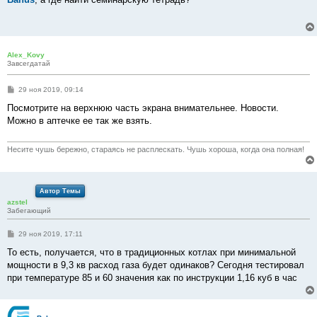
б
щ
е
н
и
е
Alex_Kovy
Завсегдатай
С
29 ноя 2019, 09:14
о
о
Посмотрите на верхнюю часть экрана внимательнее. Новости.
б
Можно в аптечке ее так же взять.
щ
е
н
и
Несите чушь бережно, стараясь не расплескать. Чушь хороша, когда она полная!
е
Автор Темы
azstel
Забегающий
С
29 ноя 2019, 17:11
о
о
То есть, получается, что в традиционных котлах при минимальной
б
мощности в 9,3 кв расход газа будет одинаков? Сегодня тестировал
щ
е
при температуре 85 и 60 значения как по инструкции 1,16 куб в час
н
и
е