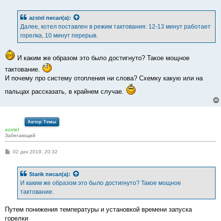
о
о
б
azstel
писал(а):
щ
е
Далее, котел поставлен в режим тактования: 12-13 минут работает
н
горелка, 10 минут перерыв.
и
е
И каким же образом это было достигнуто? Такое мощное
тактование.
И почему про систему отопления ни слова? Схемку какую или на
пальцах рассказать, в крайнем случае.
Автор Темы
azstel
Забегающий
С
02 дек 2019, 20:32
о
о
б
Starik
писал(а):
щ
е
И каким же образом это было достигнуто? Такое мощное
н
тактование.
и
е
Путем понижения температуры и установкой времени запуска
горелки