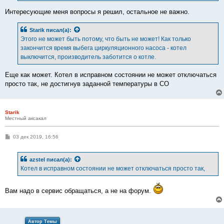
Интересующие меня вопросы я решил, остальное не важно.
Starik
писал(а):
Этого не может быть потому, что быть не может! Как только
закончится время выбега циркуляционного насоса - котел
выключится, производитель заботится о котле.
Еще как может. Котел в исправном состоянии не может отключаться
просто так, не достигнув заданной температуры в СО
Starik
Местный аксакал
С
03 дек 2019, 16:56
о
о
б
azstel
писал(а):
щ
е
Котел в исправном состоянии не может отключаться просто так,
н
и
е
Вам надо в сервис обращаться, а не на форум.
Автор Темы