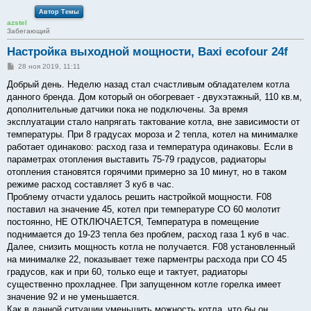
Автор Темы
azstel
Забегающий
Настройка выходной мощности, Baxi ecofour 24f
С
28 ноя 2019, 11:11
о
о
Добрый день. Неделю назад стал счастливым обладателем котла
б
данного бренда. Дом который он обогревает - двухэтажный, 110 кв.м,
щ
е
дополнительные датчики пока не подключены. За время
н
эксплуатации стало напрягать тактование котла, вне зависимости от
и
е
температуры. При 8 градусах мороза и 2 тепла, котел на минималке
работает одинаково: расход газа и температура одинаковы. Если в
параметрах отопления выставить 75-79 градусов, радиаторы
отопления становятся горячими примерно за 10 минут, но в таком
режиме расход составляет 3 куб в час.
Проблему отчасти удалось решить настройкой мощности. F08
поставил на значение 45, котел при температуре СО 60 молотит
постоянно, НЕ ОТКЛЮЧАЕТСЯ, Температура в помещение
поднимается до 19-23 тепла без проблем, расход газа 1 куб в час.
Далее, снизить мощность котла не получается. F08 установленный
на минималке 22, показывает теже парментры расхода при СО 45
градусов, как и при 60, только еще и тактует, радиаторы
существенно прохладнее. При запущенном котле горелка имеет
значение 92 и не уменьшается.
Как в данной ситуации уменьшить можность котла, что бы он