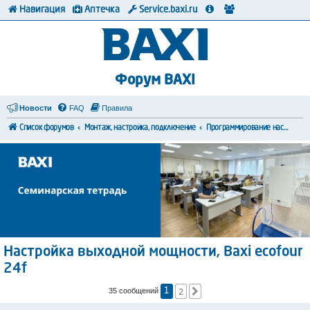
Навигация
Аптечка
Service.baxi.ru
Форум BAXI
Новости
FAQ
Правила
Список форумов
Монтаж, настройка, подключение
Программирование настроек
Настройка выходной мощности, Baxi ecofour
24f
2
След.
35 сообщений
1