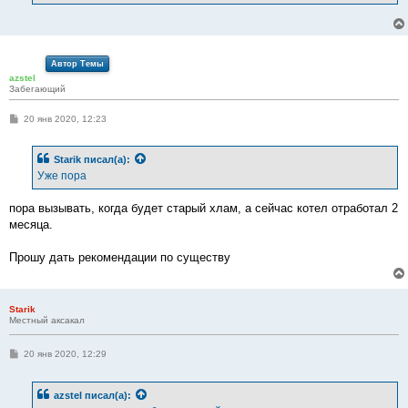
Автор Темы
azstel
Забегающий
С
20 янв 2020, 12:23
о
о
б
Starik
писал(а):
щ
е
Уже пора
н
и
е
пора вызывать, когда будет старый хлам, а сейчас котел отработал 2
месяца.
Прошу дать рекомендации по существу
Starik
Местный аксакал
С
20 янв 2020, 12:29
о
о
б
azstel
писал(а):
щ
е