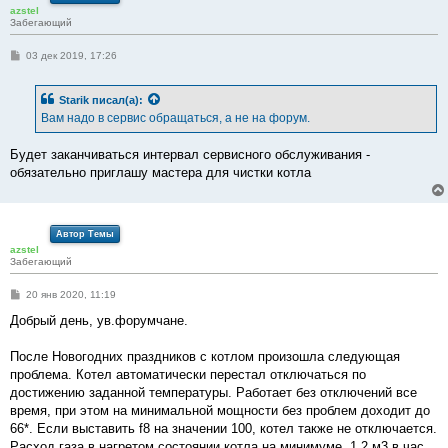
azstel
Забегающий
С
03 дек 2019, 17:26
о
о
б
Starik
писал(а):
щ
е
Вам надо в сервис обращаться, а не на форум.
н
и
е
Будет заканчиваться интервал сервисного обслуживания -
обязательно приглашу мастера для чистки котла
Автор Темы
azstel
Забегающий
С
20 янв 2020, 11:19
о
о
Добрый день, ув.форумчане.
б
щ
е
После Новогодних праздников с котлом произошла следующая
н
проблема. Котел автоматически перестал отключаться по
и
е
достижению заданной температуры. Работает без отключений все
время, при этом на минимальной мощности без проблем доходит до
66*. Если выставить f8 на значении 100, котел также не отключается.
Расход газа в нагретом состоянии котла на минимуме, 1,2 м3 в час.