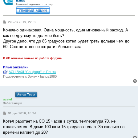
Bahus
Главный администратор
С
29 ноя 2019, 22:32
о
о
Конечно одинаковая. Одна мощность, один мгновенный расход. А
б
как по другому то должно быть?
щ
е
Другое дело, что до 85 градусов котел будет греть дольше чем до
н
60. Соответственно затратит больше газа.
и
е
В ЛС отвечаю только по работе форума
Илья Бахталин
АСЦ BAXI "Санфорт". г. Пенза
Подключение к Зонту - bahus1980
Автор Темы
azstel
Забегающий
С
01 дек 2019, 18:34
о
о
Котел работает на СО 15 часов в сутки, температура 70, не
б
отключается. В доме 100 кв м 15 градусов тепла. За сколько по
щ
е
времени нагонит до 20?
н