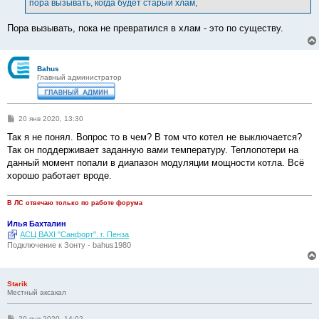
пора вызывать, когда будет старый хлам,
н
и
е
Пора вызывать, пока не превратился в хлам - это по существу.
Bahus
Главный администратор
С
20 янв 2020, 13:30
о
о
Так я не понял. Вопрос то в чем? В том что котел не выключается?
б
Так он поддерживает заданную вами температуру. Теплопотери на
щ
е
данный момент попали в диапазон модуляции мощности котла. Всё
н
хорошо работает вроде.
и
е
В ЛС отвечаю только по работе форума
Илья Бахталин
АСЦ BAXI "Санфорт". г. Пенза
Подключение к Зонту - bahus1980
Starik
Местный аксакал
С
20 янв 2020, 14:02