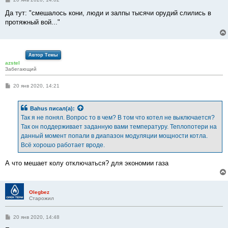
о
о
Да тут: "смешалось кони, люди и залпы тысячи орудий слились в
б
протяжный вой..."
щ
е
н
и
е
Автор Темы
azstel
Забегающий
С
20 янв 2020, 14:21
о
о
б
Bahus
писал(а):
щ
е
Так я не понял. Вопрос то в чем? В том что котел не выключается?
н
Так он поддерживает заданную вами температуру. Теплопотери на
и
е
данный момент попали в диапазон модуляции мощности котла.
Всё хорошо работает вроде.
А что мешает колу отключаться? для экономии газа
Olegbez
Старожил
С
20 янв 2020, 14:48
о