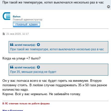
При такой же температуре, котел выключался несколько раз в час
Bahus
Главный администратор
С
21 янв 2020, 11:17
о
о
б
azstel
писал(а):
щ
е
При такой же температуре, котел выключался несколько раз в час
н
и
е
Когда на улице +7 было?
azstel
писал(а):
При 35, меньше расход не будет
Он у вас полчаса всего в час будет гореть на минимуме. Вторую
половину стоять. В любом случае поддерживать 35 и 50 газа разное
количество надо.
Короче. Всё у вас нормально. Не забивайте голову.
В ЛС отвечаю только по работе форума
Илья Бахталин