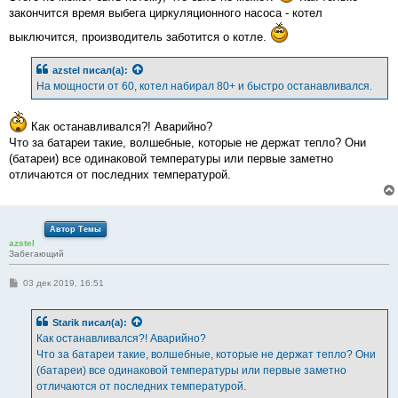
закончится время выбега циркуляционного насоса - котел
выключится, производитель заботится о котле.
azstel
писал(а):
На мощности от 60, котел набирал 80+ и быстро останавливался.
Как останавливался?! Аварийно?
Что за батареи такие, волшебные, которые не держат тепло? Они
(батареи) все одинаковой температуры или первые заметно
отличаются от последних температурой.
Автор Темы
azstel
Забегающий
С
03 дек 2019, 16:51
о
о
б
Starik
писал(а):
щ
е
Как останавливался?! Аварийно?
н
Что за батареи такие, волшебные, которые не держат тепло? Они
и
е
(батареи) все одинаковой температуры или первые заметно
отличаются от последних температурой.