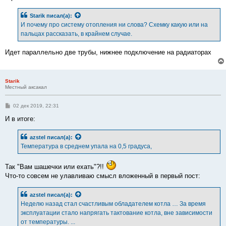
Starik
писал(а):
И почему про систему отопления ни слова? Схемку какую или на
пальцах рассказать, в крайнем случае.
Идет параллельно две трубы, нижнее подключение на радиаторах
Starik
Местный аксакал
С
02 дек 2019, 22:31
о
о
И в итоге:
б
щ
е
azstel
писал(а):
н
Температура в среднем упала на 0,5 градуса,
и
е
Так "Вам шашечки или ехать"?!!
Что-то совсем не улавливаю смысл вложенный в первый пост:
azstel
писал(а):
Неделю назад стал счастливым обладателем котла … За время
эксплуатации стало напрягать тактование котла, вне зависимости
от температуры. ...