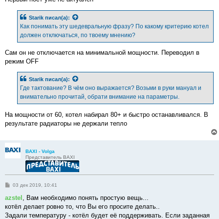
Starik
писал(а):
Как понимать эту шедевральную фразу? По какому критерию котел
должен отключаться, по твоему мнению?
Сам он не отключается на минимальной мощности. Переводил в
режим OFF
Starik
писал(а):
Где тактование? В чём оно выражается? Возьми в руки мануал и
внимательно прочитай, обрати внимание на параметры.
На мощности от 60, котел набирал 80+ и быстро останавливался. В
результате радиаторы не держали тепло
BAXI - Volga
Представитель BAXI
С
03 дек 2019, 10:41
о
о
azstel
, Вам необходимо понять простую вещь...
б
котёл делает ровно то, что Вы его просите делать..
щ
е
Задали температуру - котёл будет её поддерживать. Если заданная