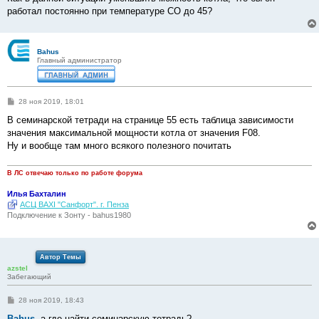
работал постоянно при температуре СО до 45?
Bahus
Главный администратор
С
28 ноя 2019, 18:01
о
о
В семинарской тетради на странице 55 есть таблица зависимости
б
значения максимальной мощности котла от значения F08.
щ
е
Ну и вообще там много всякого полезного почитать
н
и
е
В ЛС отвечаю только по работе форума
Илья Бахталин
АСЦ BAXI "Санфорт". г. Пенза
Подключение к Зонту - bahus1980
Автор Темы
azstel
Забегающий
С
28 ноя 2019, 18:43
о
о
Bahus
, а где найти семинарскую тетрадь?