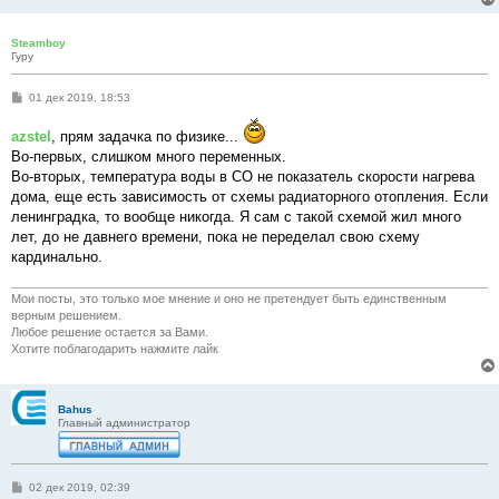
и
е
Steamboy
Гуру
С
01 дек 2019, 18:53
о
о
azstel
, прям задачка по физике...
б
щ
Во-первых, слишком много переменных.
е
Во-вторых, температура воды в СО не показатель скорости нагрева
н
и
дома, еще есть зависимость от схемы радиаторного отопления. Если
е
ленинградка, то вообще никогда. Я сам с такой схемой жил много
лет, до не давнего времени, пока не переделал свою схему
кардинально.
Мои посты, это только мое мнение и оно не претендует быть единственным
верным решением.
Любое решение остается за Вами.
Хотите поблагодарить нажмите лайк
Bahus
Главный администратор
С
02 дек 2019, 02:39