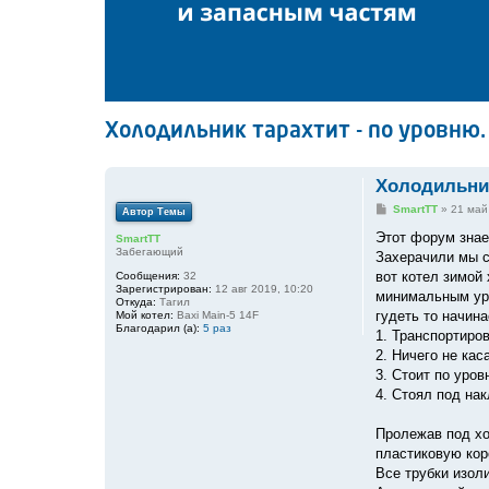
Холодильник тарахтит - по уровню.
Холодильник
С
SmartTT
»
21 май
Автор Темы
о
о
Этот форум знае
SmartTT
б
Забегающий
Захерачили мы с 
щ
е
вот котел зимой 
Сообщения:
32
н
Зарегистрирован:
12 авг 2019, 10:20
минимальным уро
и
Откуда:
Тагил
е
гудеть то начина
Мой котел:
Baxi Main-5 14F
Благодарил (а):
5 раз
1. Транспортиро
2. Ничего не кас
3. Стоит по уров
4. Стоял под нак
Пролежав под хол
пластиковую кор
Все трубки изоли