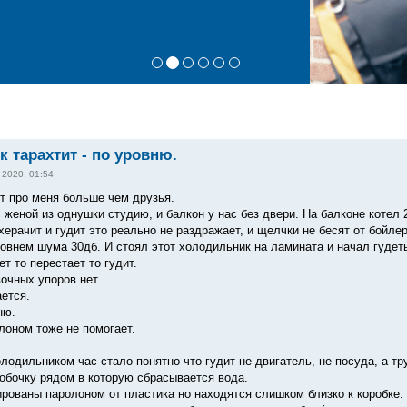
 тарахтит - по уровню.
 2020, 01:54
т про меня больше чем друзья.
женой из однушки студию, и балкон у нас без двери. На балконе котел 2
херачит и гудит это реально не раздражает, и щелчки не бесят от бойле
внем шума 30дб. И стоял этот холодильник на ламината и начал гудеть, 
ет то перестает то гудит.
вочных упоров нет
ается.
ню.
лоном тоже не помогает.
одильником час стало понятно что гудит не двигатель, не посуда, а тр
обочку рядом в которую сбрасывается вода.
рованы паролоном от пластика но находятся слишком близко к коробке. И