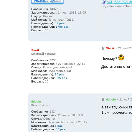
АСЦ BAXI "Санфо
Подключение к Зонт
Сообщения:
13375
Зарегистрирован:
24 июл 2012, 13:05
Откуда:
Пенза
Мой котел:
Пензенская ТЭЦ-1
Благодарил (а):
87 раз
Поблагодарили:
1756 раз
Возраст:
46
С
Starik
»
21 май 20
Starik
о
Местный аксакал
о
Почему?
б
Сообщения:
7734
щ
Зарегистрирован:
27 ноя 2015, 22:41
е
Достаточно отог
Откуда:
Краснодарский край
н
Мой котел:
BAXI MAIN 5 14f
и
Благодарил (а):
75 раз
е
Поблагодарили:
855 раз
Возраст:
60
С
ddugin
»
21 май 2
ddugin
о
Завсегдатай
о
а эти трубочки т
б
Сообщения:
132
1 см поролона то
щ
Зарегистрирован:
26 авг 2019, 09:33
е
Откуда:
Обнинск
н
Мой котел:
Baxi nuvola 3 comfort 280 Fi
и
Благодарил (а):
6 раз
е
Поблагодарили:
37 раз