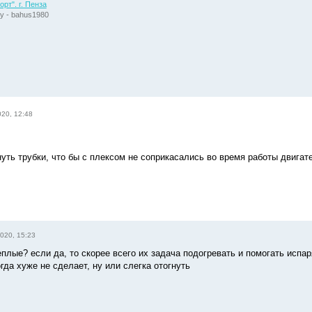
рт". г. Пенза
у - bahus1980
20, 12:48
нуть трубки, что бы с плексом не соприкасались во время работы двига
020, 15:23
еплые? если да, то скорее всего их задача подогревать и помогать испар
гда хуже не сделает, ну или слегка отогнуть