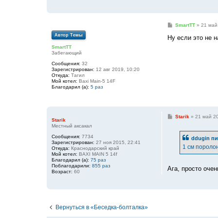
С
SmartTT
»
21 май
о
Автор Темы
о
Ну если это не н
б
SmartTT
щ
Забегающий
е
н
Сообщения:
32
и
Зарегистрирован:
12 авг 2019, 10:20
е
Откуда:
Тагил
Мой котел:
Baxi Main-5 14F
Благодарил (а):
5 раз
С
Starik
»
21 май 20
Starik
о
Местный аксакал
о
б
Сообщения:
7734
ddugin
пи
щ
Зарегистрирован:
27 ноя 2015, 22:41
е
1 см поролон
Откуда:
Краснодарский край
н
Мой котел:
BAXI MAIN 5 14f
и
Благодарил (а):
75 раз
е
Поблагодарили:
855 раз
Ага, просто оче
Возраст:
60
Вернуться в «Беседка-болталка»