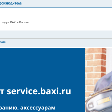
производителе
 форум BAXI в России
алка