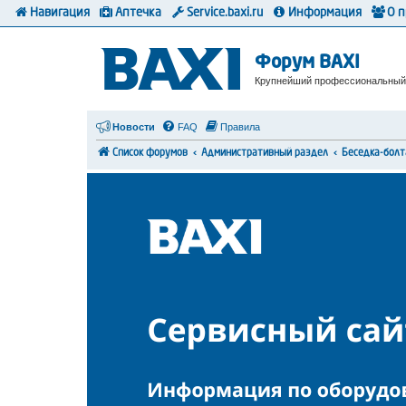
Навигация
Аптечка
Service.baxi.ru
Информация
О 
Форум BAXI
Крупнейший профессиональный
Новости
FAQ
Правила
Список форумов
Административный раздел
Беседка-болт