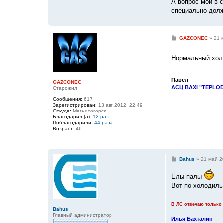
А вопрос мой в 
специально долж
С
GAZCONEC
»
21 
о
о
б
Нормальный хол
щ
е
н
и
Павел
GAZCONEC
е
АСЦ BAXI "TEPLOD
Старожил
Сообщения:
617
Зарегистрирован:
13 авг 2012, 22:49
Откуда:
Магнитогорск
Благодарил (а):
12 раз
Поблагодарили:
44 раза
Возраст:
46
С
Bahus
»
21 май 2
о
о
Ёлы-палы
б
щ
Вот по холодильн
е
н
и
В ЛС отвечаю только
е
Bahus
Главный администратор
Илья Бахталин