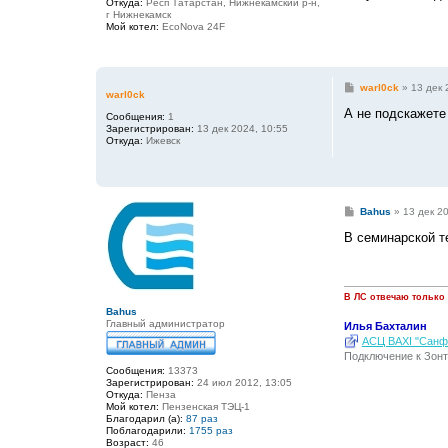
Откуда:
Респ Татарстан, Нижнекамский р-н,
е
г Нижнекамск
н
Мой котел:
EcoNova 24F
и
е
С
warl0ck
»
13 дек 
warl0ck
о
о
А не подскажете
Сообщения:
1
б
Зарегистрирован:
13 дек 2024, 10:55
щ
Откуда:
Ижевск
е
н
и
е
С
Bahus
»
13 дек 20
о
о
В семинарской те
б
щ
е
н
и
В ЛС отвечаю только
е
Bahus
Главный администратор
Илья Бахталин
АСЦ BAXI "Санфо
Подключение к Зонт
Сообщения:
13373
Зарегистрирован:
24 июл 2012, 13:05
Откуда:
Пенза
Мой котел:
Пензенская ТЭЦ-1
Благодарил (а):
87 раз
Поблагодарили:
1755 раз
Возраст:
46