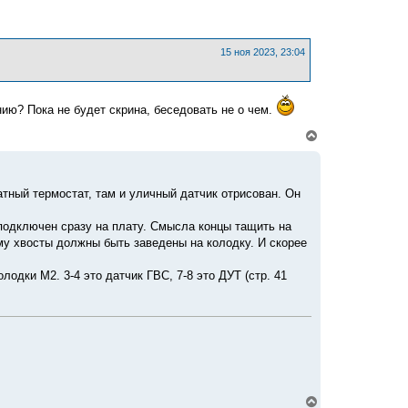
р
н
у
т
ь
15 ноя 2023, 23:04
с
я
к
н
ию? Пока не будет скрина, беседовать не о чем.
а
ч
В
а
е
л
р
у
н
у
атный термостат, там и уличный датчик отрисован. Он
т
ь
с
 подключен сразу на плату. Смысла концы тащить на
я
ому хвосты должны быть заведены на колодку. И скорее
к
н
лодки М2. 3-4 это датчик ГВС, 7-8 это ДУТ (стр. 41
а
ч
а
л
у
В