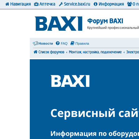
Навигация
Аптечка
Service.baxi.ru
Информация
О 
Форум BAXI
Крупнейший профессиональный
Новости
FAQ
Правила
Список форумов
Монтаж, настройка, подключение
Электр