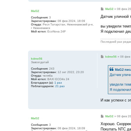
С
MaG2
»
08 фев 20
MaG2
о
о
Датчик уличной 
Сообщения:
3
б
Зарегистрирован:
08 фев 2024, 18:09
щ
Откуда:
Респ Татарстан, Нижнекамский р-н,
вы увидели темп
е
г Нижнекамск
н
Я подключил дешм
Мой котел:
EcoNova 24F
и
е
Последний раз реда
С
kdme56
»
08 фев 
kdme56
о
Завсегдатай
о
б
Сообщения:
243
MaG2
пис
щ
Зарегистрирован:
12 окт 2022, 23:20
е
Датчик уличн
Откуда:
челяба
н
Мой котел:
BAXI ECO4s 24
и
Благодарил (а):
1 раз
увидели тем
е
Поблагодарили:
21 раз
Я подключил 
И как успехи с э
С
MaG2
»
08 фев 20
MaG2
о
о
Хорошо. Скоррек
Сообщения:
3
б
Зарегистрирован:
08 фев 2024, 18:09
Покупать NTC дат
щ