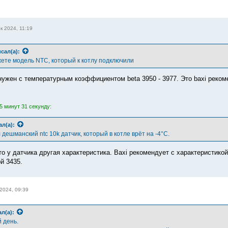
к 2024, 11:19
сал(а):
жете модель NTC, который к котлу подключили
нужен с температурным коэффициентом beta 3950 - 3977. Это baxi реком
5 минут 31 секунду:
ал(а):
дешманский ntc 10k датчик, который в котле врёт на -4°С.
сто у датчика другая характеристика. Baxi рекомендует с характеристик
й 3435.
2024, 09:39
л(а):
 день.