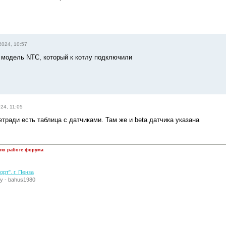
2024, 10:57
 модель NTC, который к котлу подключили
24, 11:05
тради есть таблица с датчиками. Там же и beta датчика указана
 по работе форума
рт". г. Пенза
у - bahus1980