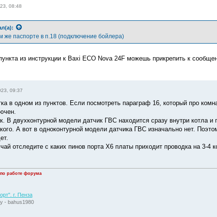
23, 08:48
л(а):
м же паспорте в п.18 (подключение бойлера)
пункта из инструкции к Baxi ECO Nova 24F можешь прикрепить к сообщен
023, 09:37
ка в одном из пунктов. Если посмотреть параграф 16, который про комн
лючен.
к. В двухконтурной модели датчик ГВС находится сразу внутри котла и
акого. А вот в одноконтурной модели датчика ГВС изначально нет. Поэт
ет.
чай отследите с каких пинов порта X6 платы приходит проводка на 3-4 ко
 по работе форума
рт". г. Пенза
у - bahus1980