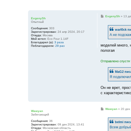
С
EvgenySh
»
13 де
EvgenySh
о
Опытный
о
б
Сообщения:
303
warl0ck
пи
щ
Зарегистрирован:
24 апр 2024, 20:17
е
А не подска
Откуда:
Москва
н
Мой котел:
Eco Four 1.14F
и
Благодарил (а):
3 раза
е
моделей много, 
Поблагодарили:
29 раз
пологая
Отправлено спустя 
MaG2
пис
Я подключил 
Он не врет, про
с характеристико
С
Wawyan
»
20 дек 
Wawyan
о
Забегающий
о
б
Сообщения:
36
belmi
писа
щ
Зарегистрирован:
09 дек 2024, 13:41
е
Всем добрый
Откуда:
Московская область
н