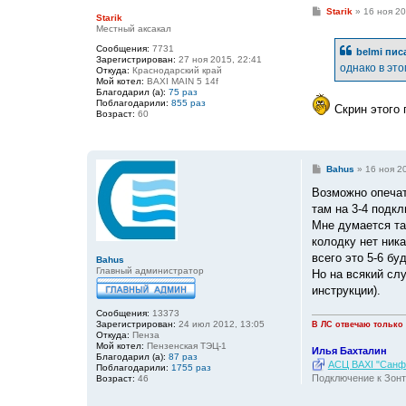
С
Starik
»
16 ноя 20
Starik
о
Местный аксакал
о
б
Сообщения:
7731
belmi
писа
щ
Зарегистрирован:
27 ноя 2015, 22:41
е
однако в это
Откуда:
Краснодарский край
н
Мой котел:
BAXI MAIN 5 14f
и
Благодарил (а):
75 раз
е
Поблагодарили:
855 раз
Скрин этого 
Возраст:
60
С
Bahus
»
16 ноя 2
о
о
Возможно опечат
б
там на 3-4 подк
щ
е
Мне думается та
н
колодку нет ник
и
е
всего это 5-6 буд
Bahus
Главный администратор
Но на всякий слу
инструкции).
Сообщения:
13373
Зарегистрирован:
24 июл 2012, 13:05
В ЛС отвечаю только
Откуда:
Пенза
Мой котел:
Пензенская ТЭЦ-1
Илья Бахталин
Благодарил (а):
87 раз
АСЦ BAXI "Санфо
Поблагодарили:
1755 раз
Подключение к Зонт
Возраст:
46