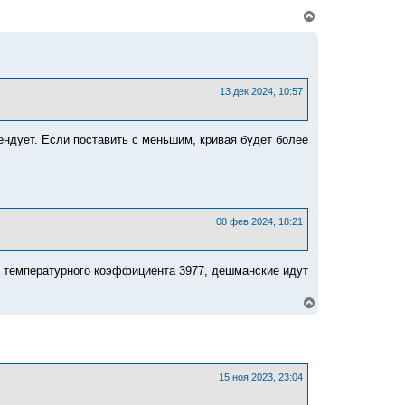
В
е
р
н
у
т
ь
13 дек 2024, 10:57
с
я
к
ендует. Если поставить с меньшим, кривая будет более
н
а
ч
а
л
у
08 фев 2024, 18:21
ой температурного коэффициента 3977, дешманские идут
В
е
р
н
у
т
ь
15 ноя 2023, 23:04
с
я