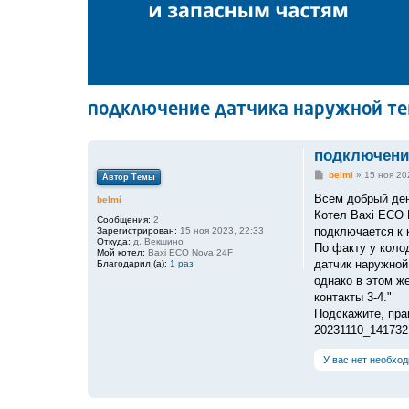
подключение датчика наружной те
подключение
С
belmi
»
15 ноя 20
Автор Темы
о
о
Всем добрый ден
belmi
б
Котел Baxi ECO 
щ
Сообщения:
2
е
подключается к 
Зарегистрирован:
15 ноя 2023, 22:33
н
Откуда:
д. Векшино
По факту у колод
и
Мой котел:
Baxi ECO Nova 24F
е
датчик наружной
Благодарил (а):
1 раз
однако в этом ж
контакты 3-4."
Подскажите, пра
20231110_141732
У вас нет необхо