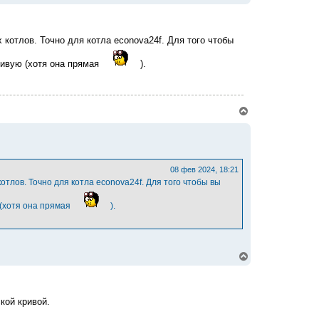
е
р
н
у
котлов. Точно для котла econova24f. Для того чтобы
т
ь
ривую (хотя она прямая
).
с
я
к
н
а
В
ч
е
а
р
л
н
у
у
т
ь
08 фев 2024, 18:21
с
отлов. Точно для котла econova24f. Для того чтобы вы
я
к
 (хотя она прямая
).
н
а
ч
а
л
В
у
е
р
н
у
кой кривой.
т
ь