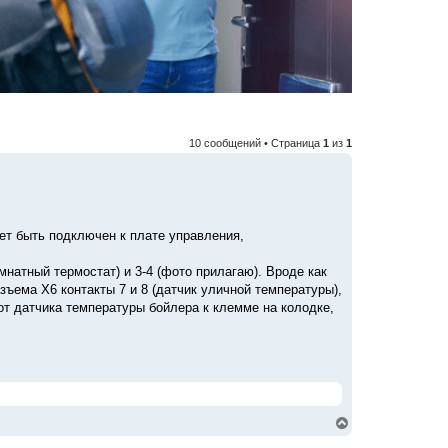
10 сообщений • Страница
1
из
1
жет быть подключен к плате управления,
мнатный термостат) и 3-4 (фото прилагаю). Вроде как
зъема Х6 контакты 7 и 8 (датчик уличной температуры),
от датчика температуры бойлера к клемме на колодке,
В
е