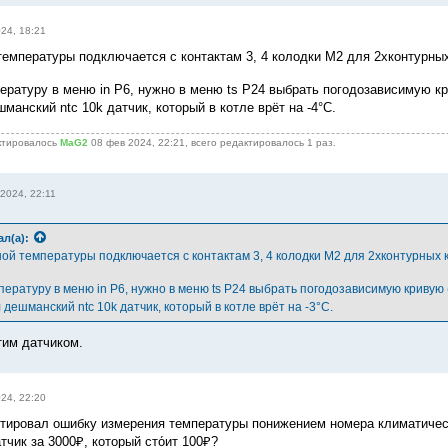
24, 18:21
температуры подключается с контактам 3, 4 колодки М2 для 2хконтурных 
ературу в меню in P6, нужно в меню ts P24 выбрать погодозависимую к
анский ntc 10k датчик, который в котле врёт на -4°С.
ктировалось
MaG2
08 фев 2024, 22:21, всего редактировалось 1 раз.
2024, 22:11
ал(а):
ой температуры подключается с контактам 3, 4 колодки М2 для 2хконтурных к
пературу в меню in P6, нужно в меню ts P24 выбрать погодозависимую кривую
дешманский ntc 10k датчик, который в котле врёт на -3°С.
тим датчиком.
24, 22:20
тировал ошибку измерения температуры понижением номера климатичес
чик за 3000₽, который сто́ит 100₽?