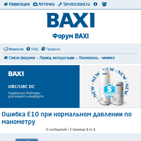
Навигация
Аптечка
Service.baxi.ru
Форум BAXI
Новости
FAQ
Правила
Список форумов
Период эксплуатации
Поломалось - чинимся
Ошибка Е10 при нормальном давлении по
манометру
6 сообщений • Страница
1
из
1