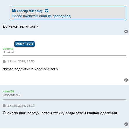
о
о
б
ecocity
писал(а):
щ
е
После подпитки ошибка пропадает,
н
и
е
До какой величины?
Автор Темы
ecocity
Новичок
С
13 фев 2026, 20:56
о
о
после подпитки в красную зону
б
щ
е
н
и
е
kdme56
Завсегдатай
С
15 фев 2026, 23:19
о
о
Сначала ищи воздух, затем утечку воды,затем клапан давления.
б
щ
е
н