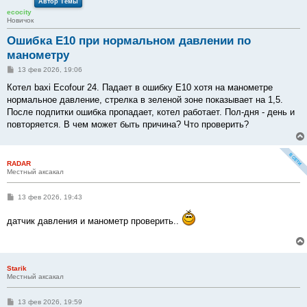
Автор Темы
ecocity
Новичок
Ошибка Е10 при нормальном давлении по
манометру
С
13 фев 2026, 19:06
о
о
Котел baxi Ecofour 24. Падает в ошибку Е10 хотя на манометре
б
нормальное давление, стрелка в зеленой зоне показывает на 1,5.
щ
е
После подпитки ошибка пропадает, котел работает. Пол-дня - день и
н
повторяется. В чем может быть причина? Что проверить?
и
е
RADAR
Местный аксакал
С
13 фев 2026, 19:43
о
о
датчик давления и манометр проверить..
б
щ
е
н
и
е
Starik
Местный аксакал
С
13 фев 2026, 19:59