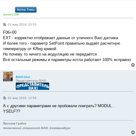
Автор Темы
alexeir108
С
01 мар 2018, 10:53
о
о
F06=00
б
EXT - корректно отображает данные от уличного Baxi датчика
щ
е
И более того - параметр SetPoint правильно выдаёт расчетную
н
температуру от KReg кривой
и
е
Но почему то ничего на модуляцию не передаётся
Всё остальные режимы и параметры котла работают 100% исправно
BAXI-Ural
Представитель BAXI
С
01 мар 2018, 12:58
о
о
А с другими параметрами не пробовали поиграть? MODUL...
б
YSELF??
щ
е
н
и
Ярослав Грабик
е
технический специалист BAXI, Екатеринбург