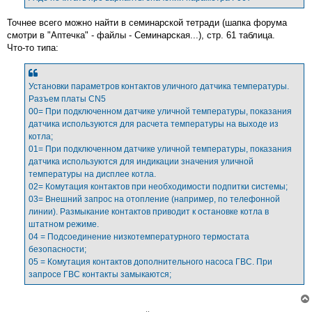
н
и
е
Точнее всего можно найти в семинарской тетради (шапка форума
смотри в "Аптечка" - файлы - Семинарская...), стр. 61 таблица.
Что-то типа:
Установки параметров контактов уличного датчика температуры.
Разъем платы CN5
00= При подключенном датчике уличной температуры, показания
датчика используются для расчета температуры на выходе из
котла;
01= При подключенном датчике уличной температуры, показания
датчика используются для индикации значения уличной
температуры на дисплее котла.
02= Комутация контактов при необходимости подпитки системы;
03= Внешний запрос на отопление (например, по телефонной
линии). Размыкание контактов приводит к остановке котла в
штатном режиме.
04 = Подсоединение низкотемпературного термостата
безопасности;
05 = Комутация контактов дополнительного насоса ГВС. При
запросе ГВС контакты замыкаются;