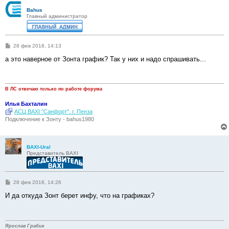
Bahus
Главный администратор
С
28 фев 2018, 14:13
о
о
а это наверное от Зонта график? Так у них и надо спрашивать...
б
щ
е
н
и
В ЛС отвечаю только по работе форума
е
Илья Бахталин
АСЦ BAXI "Санфорт". г. Пенза
Подключение к Зонту - bahus1980
BAXI-Ural
Представитель BAXI
С
28 фев 2018, 14:26
о
о
И да откуда Зонт берет инфу, что на графиках?
б
щ
е
н
и
Ярослав Грабик