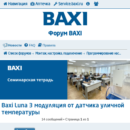
Навигация
Аптечка
Service.baxi.ru
Форум BAXI
Новости
FAQ
Правила
Список форумов
Монтаж, настройка, подключение
Программирование настроек
Baxi Luna 3 модуляция от датчика уличной
температуры
14 сообщений • Страница
1
из
1