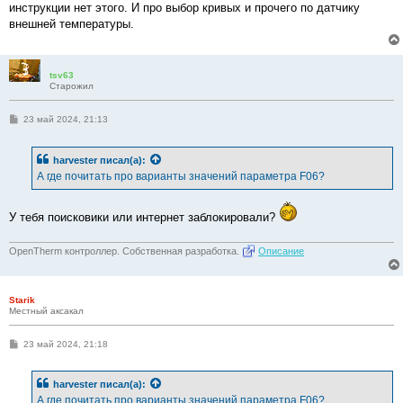
инструкции нет этого. И про выбор кривых и прочего по датчику
щ
е
внешней температуры.
н
и
е
tsv63
Старожил
С
23 май 2024, 21:13
о
о
б
harvester
писал(а):
щ
е
А где почитать про варианты значений параметра F06?
н
и
е
У тебя поисковики или интернет заблокировали?
OpenTherm контроллер. Собственная разработка.
Описание
Starik
Местный аксакал
С
23 май 2024, 21:18
о
о
б
harvester
писал(а):
щ
е
А где почитать про варианты значений параметра F06?