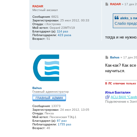
С
RADAR
»
17 дек 2
RADAR
о
Местный аксакал
о
б
Сообщения:
6821
aleks_s
пи
щ
Зарегистрирован:
25 июл 2012, 00:33
е
Слабо предс
Откуда:
г.Кострома
н
Мой котел:
Gepard 23MTV19
и
Благодарил (а):
114 раз
е
Поблагодарили:
423 раза
тогда и не нужно
Возраст:
51
С
Bahus
»
17 дек 2
о
о
Как-как? Как все
б
научиться.
щ
е
н
и
В ЛС отвечаю только
е
Bahus
Главный администратор
Илья Бахталин
АСЦ BAXI "Санфо
Подключение к Зонт
Сообщения:
13373
Зарегистрирован:
24 июл 2012, 13:05
Откуда:
Пенза
Мой котел:
Пензенская ТЭЦ-1
Благодарил (а):
87 раз
Поблагодарили:
1755 раз
Возраст:
46