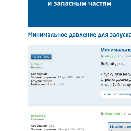
Минимальное давление для запуска
Минимальное
С
aleks_s
»
17 дек 
Автор Темы
о
о
Добрый день,
aleks_s
б
Новичок
щ
е
к пуску газа не
Сообщения:
7
н
Зарегистрирован:
17 дек 2024, 06:40
Стрелка дошла д
и
Откуда:
Москва
е
котла. Сейчас су
Мой котел:
Baxi Luna 3
У вас нет необхо
С
EvgenySh
»
17 де
EvgenySh
о
Опытный
о
б
Сообщения:
303
aleks_s
пи
щ
Зарегистрирован:
24 апр 2024, 20:17
е