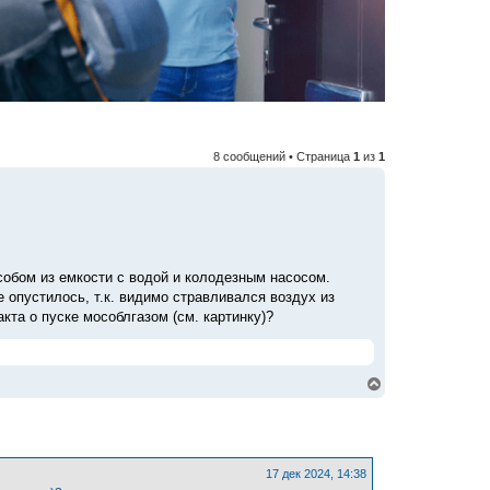
8 сообщений • Страница
1
из
1
собом из емкости с водой и колодезным насосом.
 опустилось, т.к. видимо стравливался воздух из
кта о пуске мособлгазом (см. картинку)?
В
е
р
н
у
т
ь
17 дек 2024, 14:38
с