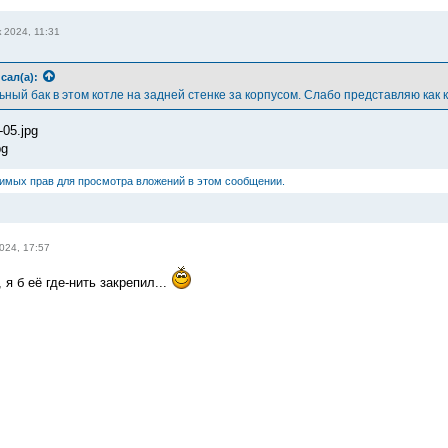
 2024, 11:31
сал(а):
ный бак в этом котле на задней стенке за корпусом. Слабо представляю как 
-05.jpg
pg
димых прав для просмотра вложений в этом сообщении.
024, 17:57
 я б её где-нить закрепил...