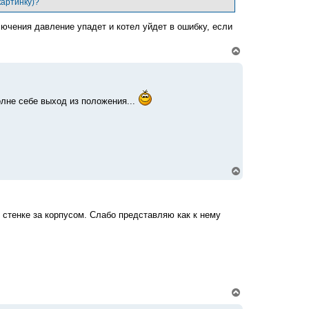
картинку)?
я
к
лючения давление упадет и котел уйдет в ошибку, если
н
а
ч
В
а
е
л
р
у
н
у
т
олне себе выход из положения...
ь
с
я
к
н
а
ч
В
а
е
л
р
у
н
у
 стенке за корпусом. Слабо представляю как к нему
т
ь
с
я
к
н
а
ч
В
а
е
л