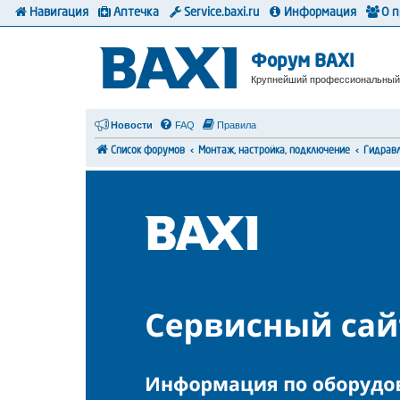
Навигация
Аптечка
Service.baxi.ru
Информация
О 
Форум BAXI
Крупнейший профессиональный
Новости
FAQ
Правила
Список форумов
Монтаж, настройка, подключение
Гидрав