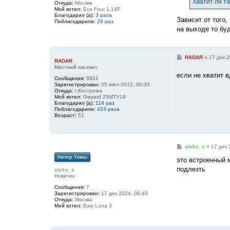
Хватит ли та
Откуда:
Москва
н
Мой котел:
Eco Four 1.14F
и
Благодарил (а):
3 раза
е
Зависит от того,
Поблагодарили:
29 раз
на выходе то бу
С
RADAR
»
17 дек 2
RADAR
о
Местный аксакал
о
если не хватит 
б
Сообщения:
6821
щ
Зарегистрирован:
25 июл 2012, 00:33
е
Откуда:
г.Кострома
н
Мой котел:
Gepard 23MTV19
и
Благодарил (а):
114 раз
е
Поблагодарили:
423 раза
Возраст:
51
С
aleks_s
»
17 дек 
о
Автор Темы
о
это встроенный 
б
подлезть
aleks_s
щ
Новичок
е
н
Сообщения:
7
и
Зарегистрирован:
17 дек 2024, 06:40
е
Откуда:
Москва
Мой котел:
Baxi Luna 3