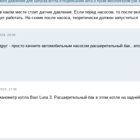
кого давления для запуска котла и подписания акта о пуске мособлгазом (см. 
 в каком месте стоит датчик давления. Если перед насосом, то после вк
дет работать. На схеме после насоса, теоретически должен запуститься
024, 16:04
вдруг - просто качните автомобильным насосом расширительный бак...вп
2024, 17:06
манометр котла Baxi Luna 3. Расширительный бак в этом котле на задней