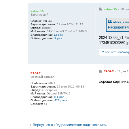
С
astrom15
»
18 дек
astrom15
о
Забегающий
о
б
Сообщения:
44
aleks_s
пи
щ
Зарегистрирован:
01 сен 2024, 21:17
е
Расширитель
Откуда:
Минск
н
Мой котел:
BAXI Luna-3 Comfort 1.240 Fi
и
Благодарил (а):
12 раз
е
2024-12-09_21-45
Поблагодарили:
9 раз
1734510309869.j
У вас нет необхо
С
RADAR
»
18 дек 2
RADAR
о
Местный аксакал
о
хороша картинка,
б
Сообщения:
6821
щ
Зарегистрирован:
25 июл 2012, 00:33
е
Откуда:
г.Кострома
н
Мой котел:
Gepard 23MTV19
и
Благодарил (а):
114 раз
е
Поблагодарили:
423 раза
Возраст:
51
Вернуться в «Гидравлическое подключение»