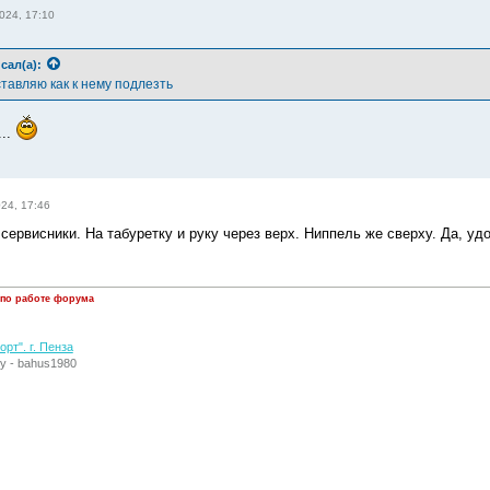
024, 17:10
сал(а):
тавляю как к нему подлезть
...
024, 17:46
 сервисники. На табуретку и руку через верх. Ниппель же сверху. Да, у
 по работе форума
рт". г. Пенза
у - bahus1980