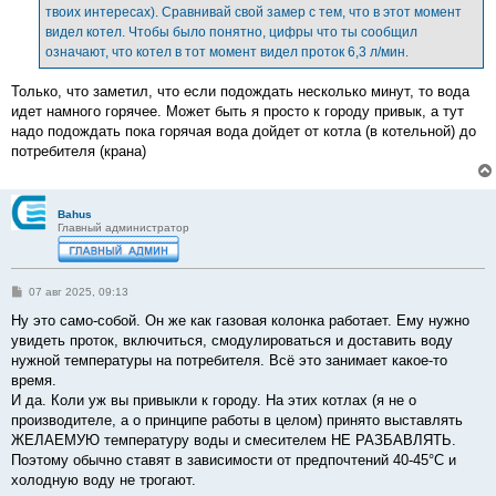
твоих интересах). Сравнивай свой замер с тем, что в этот момент
видел котел. Чтобы было понятно, цифры что ты сообщил
означают, что котел в тот момент видел проток 6,3 л/мин.
Только, что заметил, что если подождать несколько минут, то вода
идет намного горячее. Может быть я просто к городу привык, а тут
надо подождать пока горячая вода дойдет от котла (в котельной) до
потребителя (крана)
Bahus
Главный администратор
С
07 авг 2025, 09:13
о
о
Ну это само-собой. Он же как газовая колонка работает. Ему нужно
б
увидеть проток, включиться, смодулироваться и доставить воду
щ
е
нужной температуры на потребителя. Всё это занимает какое-то
н
время.
и
е
И да. Коли уж вы привыкли к городу. На этих котлах (я не о
производителе, а о принципе работы в целом) принято выставлять
ЖЕЛАЕМУЮ температуру воды и смесителем НЕ РАЗБАВЛЯТЬ.
Поэтому обычно ставят в зависимости от предпочтений 40-45°С и
холодную воду не трогают.