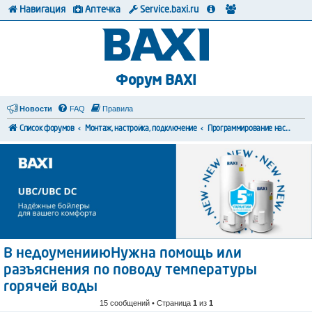
Навигация
Аптечка
Service.baxi.ru
Форум BAXI
Новости
FAQ
Правила
Список форумов
Монтаж, настройка, подключение
Программирование настроек
В недоуменииюНужна помощь или
разъяснения по поводу температуры
горячей воды
15 сообщений • Страница
1
из
1