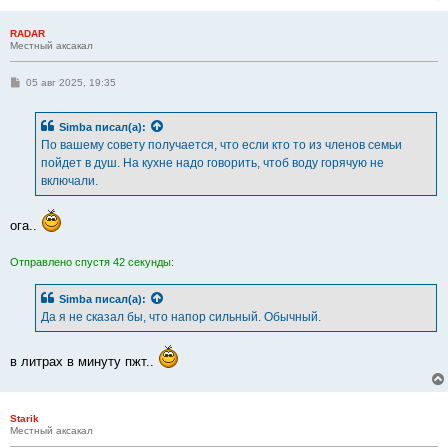
RADAR
Местный аксакал
С
05 авг 2025, 19:35
о
о
б
Simba
писал(а):
щ
е
По вашему совету получается, что если кто то из членов семьи
н
пойдет в душ. На кухне надо говорить, чтоб воду горячую не
и
е
включали.
ога..
Отправлено спустя 42 секунды:
Simba
писал(а):
Да я не сказал бы, что напор сильный. Обычный.
в литрах в минуту пжт..
Starik
Местный аксакал