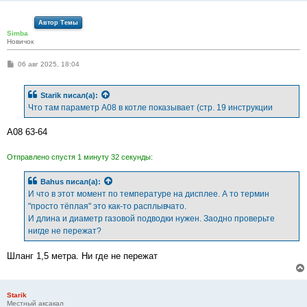
Автор Темы
Simba
Новичок
С
06 авг 2025, 18:04
о
о
б
Starik
писал(а):
щ
е
Что там параметр А08 в котле показывает (стр. 19 инструкции
н
и
е
А08 63-64
Отправлено спустя 1 минуту 32 секунды:
Bahus
писал(а):
И что в этот момент по температуре на дисплее. А то термин
"просто тёплая" это как-то расплывчато.
И длина и диаметр газовой подводки нужен. Заодно проверьте
нигде не пережат?
Шланг 1,5 метра. Ни где не пережат
Starik
Местный аксакал