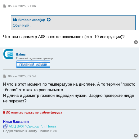
С
05 авг 2025, 21:06
о
о
б
Simba
писал(а):
щ
е
Обычный.
н
и
е
Что там параметр А08 в котле показывает (стр. 19 инструкции)?
Bahus
Главный администратор
С
06 авг 2025, 09:54
о
о
И что в этот момент по температуре на дисплее. А то термин "просто
б
тёплая" это как-то расплывчато.
щ
е
И длина и диаметр газовой подводки нужен. Заодно проверьте нигде
н
не пережат?
и
е
В ЛС отвечаю только по работе форума
Илья Бахталин
АСЦ BAXI "Санфорт". г. Пенза
Подключение к Зонту - bahus1980