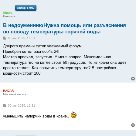
Автор Темы
Simba
Новичок
В недоуменииюНужна помощь или разъяснения
по поводу температуры горячей воды
С
05 авг 2025, 18:51
о
о
Доброго времени суток уважаемый форум.
б
Приобрёл котел baxi eco4s 24f.
щ
е
Мастер приехал, запустил. У меня вопрос. Максимальная
н
температура гвс на котле стоит 60 градусов. Но из крана она идет
и
е
просто теплая. Как повысить температуру гвс? В настройках
мощности стоит 100.
RADAR
Местный аксакал
С
05 авг 2025, 19:21
о
о
уменьшить напорчик воды в кране..
б
щ
е
н
и
е