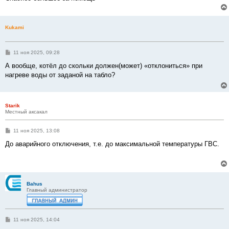
Kukami
С
11 ноя 2025, 09:28
о
о
А вообще, котёл до скольки должен(может) «отклониться» при
б
нагреве воды от заданой на табло?
щ
е
н
и
е
Starik
Местный аксакал
С
11 ноя 2025, 13:08
о
о
До аварийного отключения, т.е. до максимальной температуры ГВС.
б
щ
е
н
и
е
Bahus
Главный администратор
С
11 ноя 2025, 14:04
о