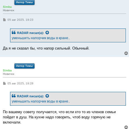
Автор Темы
Simba
Новичок
С
05 авг 2025, 19:23
о
о
б
RADAR
писал(а):
щ
е
уменьшить напорчик воды в кране..
н
и
е
Да я не сказал бы, что напор сильный. Обычный.
Автор Темы
Simba
Новичок
С
05 авг 2025, 19:28
о
о
б
RADAR
писал(а):
щ
е
уменьшить напорчик воды в кране..
н
и
е
По вашему совету получается, что если кто то из членов семьи
пойдет в душ. На кухне надо говорить, чтоб воду горячую не
включали.