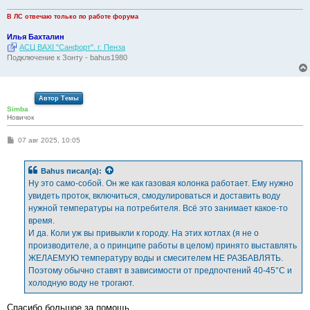
В ЛС отвечаю только по работе форума
Илья Бахталин
АСЦ BAXI "Санфорт". г. Пенза
Подключение к Зонту - bahus1980
Автор Темы
Simba
Новичок
С
07 авг 2025, 10:05
о
о
б
Bahus
писал(а):
щ
е
Ну это само-собой. Он же как газовая колонка работает. Ему нужно
н
увидеть проток, включиться, смодулироваться и доставить воду
и
е
нужной температуры на потребителя. Всё это занимает какое-то
время.
И да. Коли уж вы привыкли к городу. На этих котлах (я не о
производителе, а о принципе работы в целом) принято выставлять
ЖЕЛАЕМУЮ температуру воды и смесителем НЕ РАЗБАВЛЯТЬ.
Поэтому обычно ставят в зависимости от предпочтений 40-45°С и
холодную воду не трогают.
Спасибо большое за помощь