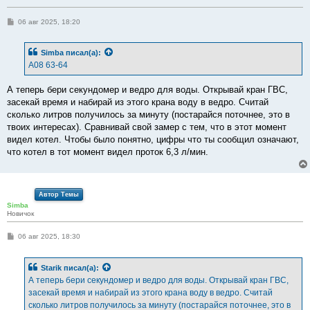
С
06 авг 2025, 18:20
о
о
б
Simba
писал(а):
щ
е
А08 63-64
н
и
е
А теперь бери секундомер и ведро для воды. Открывай кран ГВС,
засекай время и набирай из этого крана воду в ведро. Считай
сколько литров получилось за минуту (постарайся поточнее, это в
твоих интересах). Сравнивай свой замер с тем, что в этот момент
видел котел. Чтобы было понятно, цифры что ты сообщил означают,
что котел в тот момент видел проток 6,3 л/мин.
Автор Темы
Simba
Новичок
С
06 авг 2025, 18:30
о
о
б
Starik
писал(а):
щ
е
А теперь бери секундомер и ведро для воды. Открывай кран ГВС,
н
засекай время и набирай из этого крана воду в ведро. Считай
и
е
сколько литров получилось за минуту (постарайся поточнее, это в