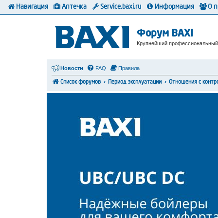
Навигация
Аптечка
Service.baxi.ru
Информация
О 
Форум BAXI
Крупнейший профессиональный
Новости
FAQ
Правила
Список форумов
Период эксплуатации
Отношения с конт