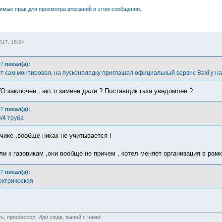
димых прав для просмотра вложений в этом сообщении.
017, 18:24
y7
писал(а):
т сам монтировал, на пусконаладку приглашал официальный сервис Baxi у на
ГО заключен , акт о замене дали ? Поставщик газа уведомлен ?
y7
писал(а):
/4 труба
тчике ,вообще никак не учитывается !
ли к газовикам ,они вообще не причем , котел меняет организация в рам
y7
писал(а):
ектрическая
ть, профессор! Иди сюда, выпей с нами!