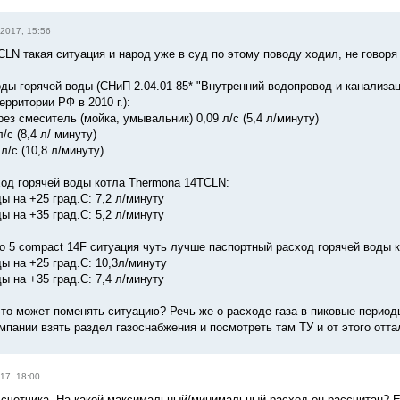
 2017, 15:56
LN такая ситуация и народ уже в суд по этому поводу ходил, не говоря 
ды горячей воды (СНиП 2.04.01-85* "Внутренний водопровод и канализац
рритории РФ в 2010 г.):
рез смеситель (мойка, умывальник) 0,09 л/с (5,4 л/минуту)
/с (8,4 л/ минуту)
л/с (10,8 л/минуту)
од горячей воды котла Thermona 14TCLN:
ды на +25 град.С: 7,2 л/минуту
ды на +35 град.С: 5,2 л/минуту
co 5 compact 14F ситуация чуть лучше паспортный расход горячей воды к
ды на +25 град.С: 10,3л/минуту
ды на +35 град.С: 7,4 л/минуту
к-то может поменять ситуацию? Речь же о расходе газа в пиковые период
пании взять раздел газоснабжения и посмотреть там ТУ и от этого отта
17, 18:00
 счетчика. На какой максимальный/минимальный расход он рассчитан? Есл