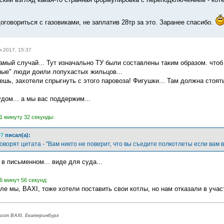
оговориться с газовиками, не заплатив 28тр за это. Заранее спасибо.
я 2017, 15:37
 самый случай... Тут изначально ТУ были составлены таким образом. что
ные" люди доили лопухастых жильцов...
ешь, захотели спрыгнуть с этого паровоза! Фигушки... Там должна стоят
дом... а мы вас поддержим...
1 минуту 32 секунды:
y7
писал(а):
оворят цитата - "Вам никто не поверит, что вы съедите полкотлеты если вам 
 в письменном... виде для суда...
6 минут 56 секунд:
е мы, BAXI, тоже хотели поставить свои котлы, но нам отказали в учас
ист BAXI, Екатеринбург