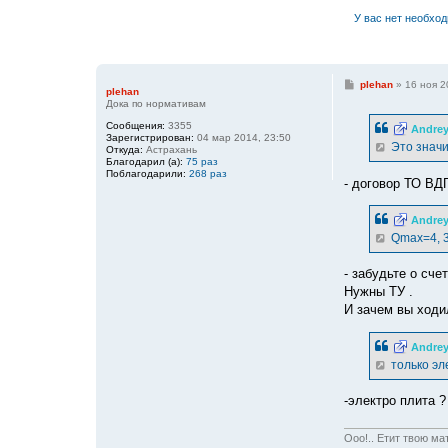
У вас нет необхо
С
plehan
»
16 ноя 2
plehan
о
Дока по нормативам
о
б
Сообщения:
3355
Andre
щ
Зарегистрирован:
04 мар 2014, 23:50
е
Это значи
Откуда:
Астрахань
н
Благодарил (а):
75 раз
и
Поблагодарили:
268 раз
е
- договор ТО ВД
Andre
Qmax=4, 3
- забудьте о сче
Нужны ТУ .
И зачем вы ходи
Andre
только эл
-электро плита ?
Ооо!.. Етит твою ма