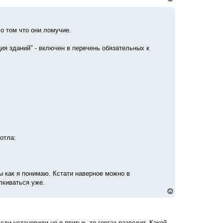
е
р
н
у
о том что они ломучие.
т
ь
с
ия зданий" - включен в перечень обязательных к
я
к
н
а
ч
а
л
у
отла:
ы как я понимаю. Кстати наверное можно в
лкиваться уже.
В
е
р
н
у
и установили не в притык, то горгаз разводит. Какой