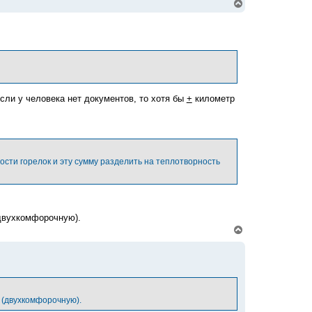
В
е
р
н
у
т
ь
с
я
к
если у человека нет документов, то хотя бы
+
километр
н
а
ч
а
л
у
сти горелок и эту сумму разделить на теплотворность
(двухкомфорочную).
В
е
р
н
у
т
ь
с
 (двухкомфорочную).
я