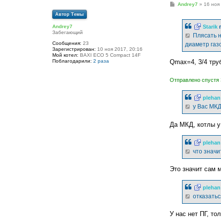
С
Andrey7
»
16 ноя
о
Автор Темы
о
б
Starik
п
Andrey7
щ
Забегающий
е
Плясать н
н
Сообщения:
23
диаметр газо
и
Зарегистрирован:
10 ноя 2017, 20:16
е
Мой котел:
BAXI ECO 5 Compact 14F
Qmax=4, 3/4 тру
Поблагодарили:
2 раза
Отправлено спустя 
plehan
у Вас МКД
Да МКД, котлы у
plehan
что значит
Это значит сам 
plehan
отказатьс
У нас нет ПГ, то