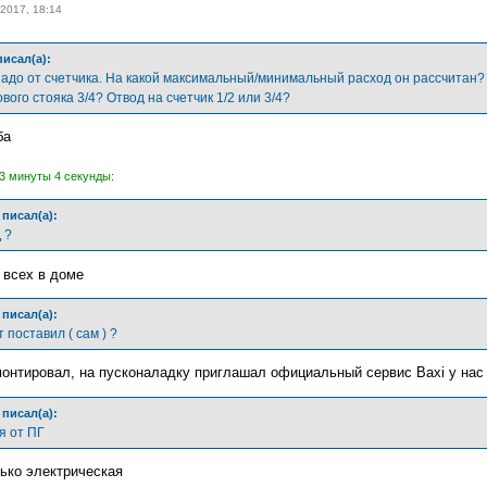
 2017, 18:14
исал(а):
адо от счетчика. На какой максимальный/минимальный расход он рассчитан? Е
вого стояка 3/4? Отвод на счетчик 1/2 или 3/4?
ба
3 минуты 4 секунды:
писал(а):
 ?
 всех в доме
писал(а):
 поставил ( сам ) ?
монтировал, на пусконаладку приглашал официальный сервис Baxi у нас 
писал(а):
я от ПГ
лько электрическая