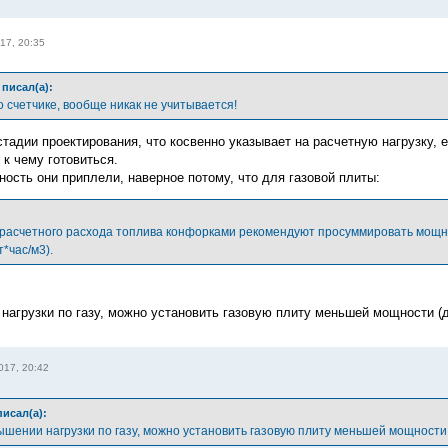
17, 20:35
писал(а):
о счетчике, вообще никак не учитывается!
тадии проектирования, что косвенно указывает на расчетную нагрузку, 
 к чему готовиться.
ость они приплели, наверное потому, что для газовой плиты:
 расчетного расхода топлива конфорками рекомендуют просуммировать мощно
т*час/м3).
нагрузки по газу, можно установить газовую плиту меньшей мощности 
017, 20:42
исал(а):
шении нагрузки по газу, можно установить газовую плиту меньшей мощности