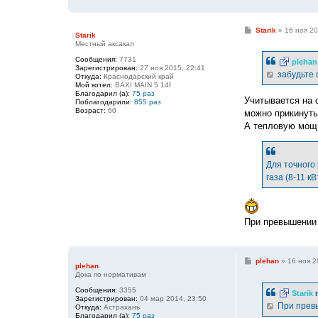
С
Starik
»
16 ноя 20
Starik
о
Местный аксакал
о
б
Сообщения:
7731
plehan
щ
Зарегистрирован:
27 ноя 2015, 22:41
е
забудьте 
Откуда:
Краснодарский край
н
Мой котел:
BAXI MAIN 5 14f
и
Благодарил (а):
75 раз
е
Учитывается на с
Поблагодарили:
855 раз
Возраст:
60
можно прикинуть
А тепловую мощн
Для точного
газа (8-11 кВ
При превышении 
С
plehan
»
16 ноя 2
plehan
о
Дока по нормативам
о
б
Сообщения:
3355
Starik
п
щ
Зарегистрирован:
04 мар 2014, 23:50
е
При превы
Откуда:
Астрахань
н
Благодарил (а):
75 раз