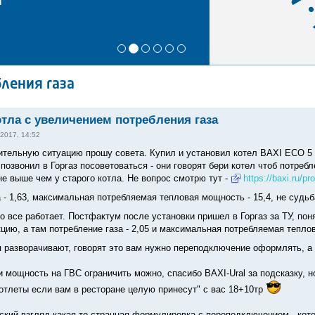
ления газа
тла с увеличением потребления газа
 2017, 14:52
ительную ситуацию прошу совета. Купил и установил котел BAXI ECO 5 
позвонил в Горгаз посоветоваться - они говорят бери котел чтоб потреб
е выше чем у старого котла. Не вопрос смотрю тут -
https://baxi.ru/p
а - 1,63, максимальная потребляемая тепловая мощность - 15,4, не судь
о все работает. Постфактум после установки пришел в Горгаз за ТУ, по
цию, а там потребление газа - 2,05 и максимальная потребляемая тепло
 разворачивают, говорят это вам нужно переподключение оформлять, а э
 мощность на ГВС ограничить можно, спасибо BAXI-Ural за подсказку, но 
отлеты если вам в ресторане целую принесут" с вас 18+10тр
ский взгляд какая-то странная формулировка с переподключением - кот