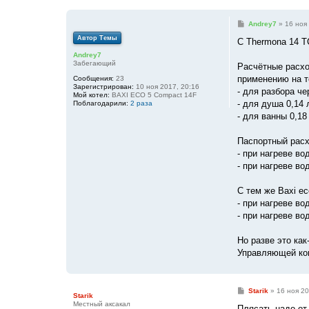
С
Andrey7
»
16 ноя
о
Автор Темы
о
С Thermona 14 TC
б
Andrey7
щ
Забегающий
е
Расчётные расхо
н
применению на те
Сообщения:
23
и
Зарегистрирован:
10 ноя 2017, 20:16
е
- для разбора че
Мой котел:
BAXI ECO 5 Compact 14F
- для душа 0,14 л
Поблагодарили:
2 раза
- для ванны 0,18 
Паспортный расх
- при нагреве во
- при нагреве во
С тем же Baxi e
- при нагреве во
- при нагреве во
Но разве это ка
Управляющей ком
С
Starik
»
16 ноя 20
Starik
о
Местный аксакал
о
Плясать надо от