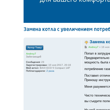
Замена котла с увеличением потреб
Замена ко
С
Andrey7
»
16 ноя
Автор Темы
о
о
Попал в затрудн
Andrey7
б
Забегающий
Предварительно 
щ
е
мощность была н
Сообщения:
23
н
Зарегистрирован:
10 ноя 2017, 20:16
и
Мой котел:
BAXI ECO 5 Compact 14F
потребление газ
е
Поблагодарили:
2 раза
Поставил отличн
Приношу инструк
Меня разумеется
Чисто технически
вы съедите полк
На мой дилетант