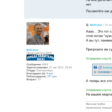
нет.
Посоветйте как д
С
BAXI-Ural
»
16 но
о
о
Аааа... Это тот
б
чтоб потом "нуж
щ
е
А вы тут, панима
н
и
е
Пригрозите им су
BAXI-Ural
Представитель BAXI
Отправлено спустя 
Сообщения:
4493
Зарегистрирован:
07 авг 2012, 18:49
Andre
Откуда:
Екатеринбург
газовики г
Благодарил (а):
6 раз
Поблагодарили:
377 раз
Возраст:
57
А теперь все это
Отправлено спустя 
На вашем квартал
Ярослав Грабик
технический специал