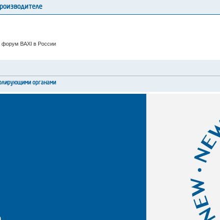
производителе
 форум BAXI в России
ролирующими органами