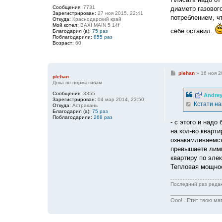
б
Сообщения:
7731
диаметр газового
щ
Зарегистрирован:
27 ноя 2015, 22:41
е
потреблением, чт
Откуда:
Краснодарский край
н
Мой котел:
BAXI MAIN 5 14f
и
себе оставил.
Благодарил (а):
75 раз
е
Поблагодарили:
855 раз
Возраст:
60
С
plehan
»
16 ноя 2
plehan
о
Дока по нормативам
о
б
Сообщения:
3355
Andre
щ
Зарегистрирован:
04 мар 2014, 23:50
е
Кстати на
Откуда:
Астрахань
н
Благодарил (а):
75 раз
и
Поблагодарили:
268 раз
е
- с этого и надо
на кол-во кварти
ознакамливаемся
превышаете лими
квартиру по элек
Тепловая мощнос
Последний раз реда
Ооо!.. Етит твою ма