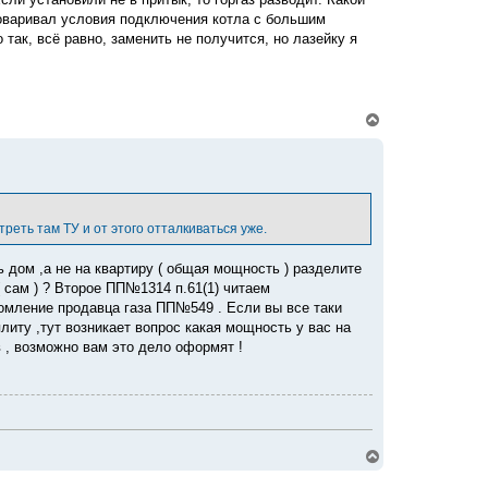
т
оговаривал условия подключения котла с большим
ь
с
 так, всё равно, заменить не получится, но лазейку я
я
к
н
а
ч
В
а
е
л
р
у
н
у
т
ь
с
еть там ТУ и от этого отталкиваться уже.
я
к
ь дом ,а не на квартиру ( общая мощность ) разделите
н
а
 ( сам ) ? Второе ПП№1314 п.61(1) читаем
ч
домление продавца газа ПП№549 . Если вы все таки
а
литу ,тут возникает вопрос какая мощность у вас на
л
в , возможно вам это дело оформят !
у
В
е
р