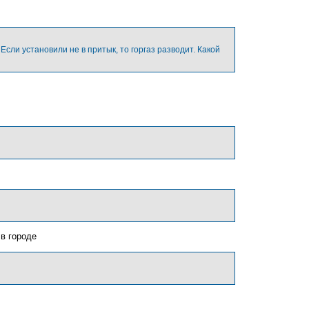
н
у
т
ь
с
сли установили не в притык, то горгаз разводит. Какой
я
к
н
а
ч
а
л
у
в городе