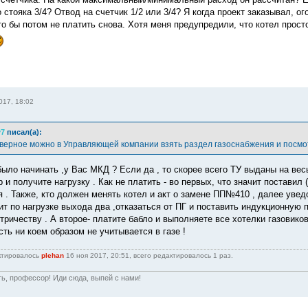
 стояка 3/4? Отвод на счетчик 1/2 или 3/4? Я когда проект заказывал, 
о бы потом не платить снова. Хотя меня предупредили, что котел просто
017, 18:02
y7
писал(а):
верное можно в Управляющей компании взять раздел газоснабжения и посмотр
 было начинать ,у Вас МКД ? Если да , то скорее всего ТУ выданы на вес
р и получите нагрузку . Как не платить - во первых, что значит поставил
 . Также, кто должен менять котел и акт о замене ПП№410 , далее уве
т по нагрузке выхода два ,отказаться от ПГ и поставить индукционную п
тричеству . А второе- платите бабло и выполняете все хотелки газовико
ть ни коем образом не учитывается в газе !
ктировалось
plehan
16 ноя 2017, 20:51, всего редактировалось 1 раз.
ть, профессор! Иди сюда, выпей с нами!