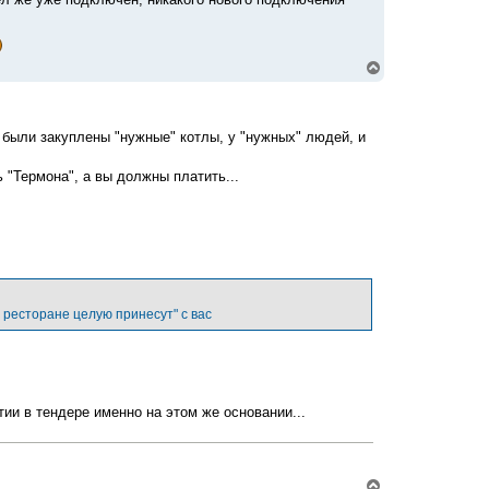
В
е
р
н
у
б были закуплены "нужные" котлы, у "нужных" людей, и
т
ь
с
ь "Термона", а вы должны платить...
я
к
н
а
ч
а
л
у
в ресторане целую принесут" с вас
тии в тендере именно на этом же основании...
В