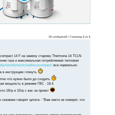
28 сообщений • Страница
1
из
1
compact 14 F на замену старому Thermona 14 TCLN.
ление газа и максимальная потребляемая тепловая
roduction/domestic/wall/ecocompact/
все нормально:
ба в инструкцию глянуть
нятно что нужно было до сходить
вая мощность в режиме ГВС - 19,4
то 18тр и 10тр с вас за проект
газовики говорят цитата - "Вам никто не поверит, что
ел же уже подключен, никакого нового подключения