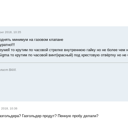
окт 2018, 10:35
однять минимум на газовом клапане
уратно!!!
ywell то крутим по часовой стрелке внутреннюю гайку но не более чем н
Sigma то крутим по часовой винт(красный) под крестовую отвёртку но не 
лист BAXI.
т 2018, 10:36
газгольдера? Газгольдер продут? Пенную пробу делали?