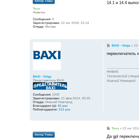
Автор Темы
о
14.1 и 14.4 выпо
б
Texo
щ
Новичок
е
н
Сообщения:
6
и
Зарегистрирован:
22 окт 2018, 22:14
е
Откуда:
Москва
С
BAXI - Volga
»
23 
о
о
переключатель 
б
щ
е
н
и
Андрей.
е
Технический специа
BAXI - Volga
Представитель BAXI
Нижний Новгород.
Сообщения:
2335
Зарегистрирован:
21 фев 2014, 00:20
Откуда:
Нижний Новгород
Благодарил (а):
40 раз
Поблагодарили:
212 раз
С
Texo
»
23 окт 201
о
Автор Темы
о
Да gpl переключ