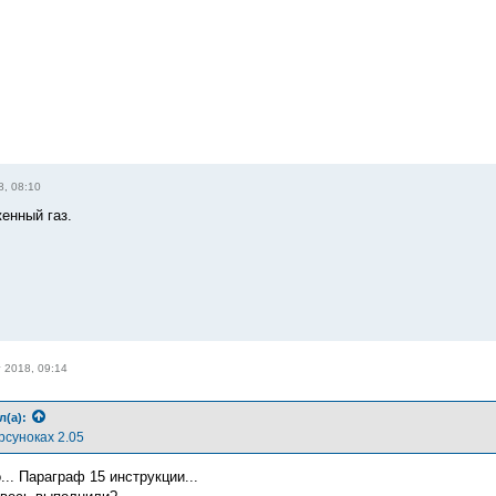
8, 08:10
енный газ.
т 2018, 09:14
л(а):
рсуноках 2.05
... Параграф 15 инструкции...