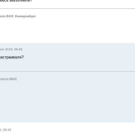
 весь выполнили?
ист BAXI, Екатеринбург
окт 2018, 09:48
настраивали?
лист BAXI.
8, 09:49