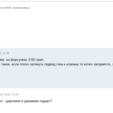
ист BAXI, Екатеринбург
8, 12:39
ме, на форсунках 3.50 горит.
такое, если плохо затянуть подвод газа к клапану то котел загорается, 
окт 2018, 15:29
рит - давление в динамике падает?