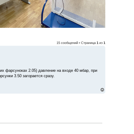
15 сообщений • Страница
1
из
1
мих фарсуноках 2.05) давление на входе 40 мбар, при
рсунки 3.50 загорается сразу.
В
е
р
н
у
т
ь
с
я
к
н