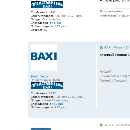
А параграф 14.4
Ярослав Грабик
Сообщения:
4493
Зарегистрирован:
07 авг 2012, 18:49
технический специал
Откуда:
Екатеринбург
Благодарил (а):
6 раз
Поблагодарили:
377 раз
Возраст:
57
С
BAXI - Volga
»
23 
о
о
газовый клапан 
б
щ
е
н
и
Андрей.
е
Технический специа
BAXI - Volga
Представитель BAXI
Нижний Новгород.
Сообщения:
2335
Зарегистрирован:
21 фев 2014, 00:20
Откуда:
Нижний Новгород
Благодарил (а):
40 раз
Поблагодарили:
212 раз
С
Texo
»
23 окт 201
о