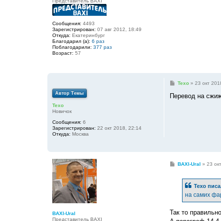
Представитель BAXI
Сообщения:
4493
Зарегистрирован:
07 авг 2012, 18:49
Откуда:
Екатеринбург
Благодарил (а):
6 раз
Поблагодарили:
377 раз
Возраст:
57
С
Texo
»
23 окт 201
о
Автор Темы
о
Перевод на сжиж
б
Texo
щ
Новичок
е
н
Сообщения:
6
и
Зарегистрирован:
22 окт 2018, 22:14
е
Откуда:
Москва
С
BAXI-Ural
»
23 ок
о
о
б
Texo
писа
щ
е
на самих фа
н
и
е
Так то правильно
BAXI-Ural
Представитель BAXI