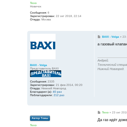
б
Texo
щ
Новичок
е
н
Сообщения:
6
и
Зарегистрирован:
22 окт 2018, 22:14
е
Откуда:
Москва
С
BAXI - Volga
»
23 
о
о
а газовый клапан
б
щ
е
н
и
Андрей.
е
Технический специа
BAXI - Volga
Представитель BAXI
Нижний Новгород.
Сообщения:
2335
Зарегистрирован:
21 фев 2014, 00:20
Откуда:
Нижний Новгород
Благодарил (а):
40 раз
Поблагодарили:
212 раз
С
Texo
»
23 окт 201
о
Автор Темы
о
Да газ идёт доже
б
Texo
щ