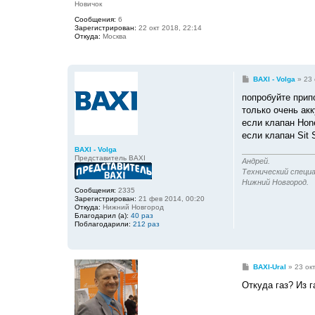
Новичок
е
н
Сообщения:
6
и
Зарегистрирован:
22 окт 2018, 22:14
е
Откуда:
Москва
С
BAXI - Volga
»
23 
о
о
попробуйте прип
б
только очень акк
щ
е
если клапан Hone
н
если клапан Sit 
и
е
BAXI - Volga
Представитель BAXI
Андрей.
Технический специа
Нижний Новгород.
Сообщения:
2335
Зарегистрирован:
21 фев 2014, 00:20
Откуда:
Нижний Новгород
Благодарил (а):
40 раз
Поблагодарили:
212 раз
С
BAXI-Ural
»
23 ок
о
о
Откуда газ? Из 
б
щ
е