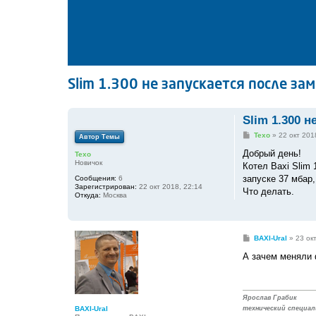
Slim 1.300 не запускается после з
Slim 1.300 
С
Texo
»
22 окт 201
Автор Темы
о
о
Добрый день!
Texo
б
Новичок
Котел Baxi Slim 
щ
е
запуске 37 мбар,
Сообщения:
6
н
Зарегистрирован:
22 окт 2018, 22:14
Что делать.
и
Откуда:
Москва
е
С
BAXI-Ural
»
23 ок
о
о
А зачем меняли
б
щ
е
н
и
Ярослав Грабик
е
BAXI-Ural
технический специал