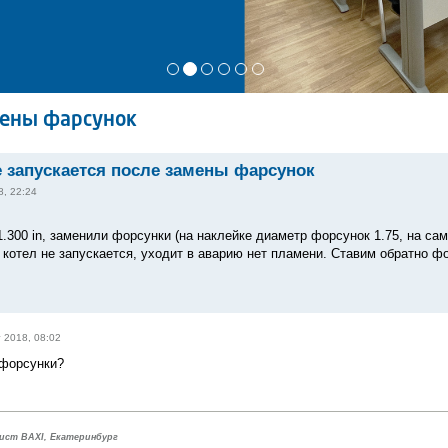
амены фарсунок
не запускается после замены фарсунок
8, 22:24
1.300 in, заменили форсунки (на наклейке диаметр форсунок 1.75, на са
 котел не запускается, уходит в аварию нет пламени. Ставим обратно фо
т 2018, 08:02
 форсунки?
ист BAXI, Екатеринбург