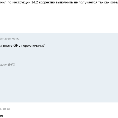
лнил по инструкции 14.2 корректно выполнить не получается так как коте
окт 2018, 09:52
на плате GPL переключили?
лист BAXI.
8, 10:13
ил.