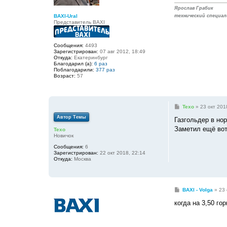
н
и
Ярослав Грабик
е
BAXI-Ural
технический специал
Представитель BAXI
Сообщения:
4493
Зарегистрирован:
07 авг 2012, 18:49
Откуда:
Екатеринбург
Благодарил (а):
6 раз
Поблагодарили:
377 раз
Возраст:
57
С
Texo
»
23 окт 201
о
Автор Темы
о
Газгольдер в нор
б
Заметил ещё вот 
Texo
щ
Новичок
е
н
Сообщения:
6
и
Зарегистрирован:
22 окт 2018, 22:14
е
Откуда:
Москва
С
BAXI - Volga
»
23 
о
о
когда на 3,50 го
б
щ
е
н