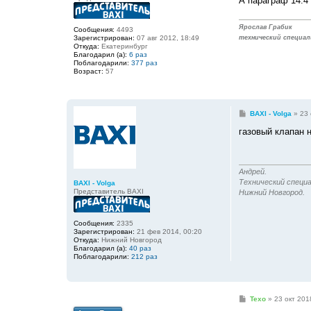
А параграф 14.4
Ярослав Грабик
Сообщения:
4493
Зарегистрирован:
07 авг 2012, 18:49
технический специал
Откуда:
Екатеринбург
Благодарил (а):
6 раз
Поблагодарили:
377 раз
Возраст:
57
С
BAXI - Volga
»
23 
о
о
газовый клапан 
б
щ
е
н
и
Андрей.
е
Технический специа
BAXI - Volga
Представитель BAXI
Нижний Новгород.
Сообщения:
2335
Зарегистрирован:
21 фев 2014, 00:20
Откуда:
Нижний Новгород
Благодарил (а):
40 раз
Поблагодарили:
212 раз
С
Texo
»
23 окт 201
о