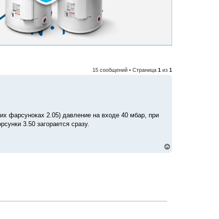
15 сообщений • Страница
1
из
1
мих фарсуноках 2.05) давление на входе 40 мбар, при
рсунки 3.50 загорается сразу.
В
е
р
н
у
т
ь
с
я
к
н