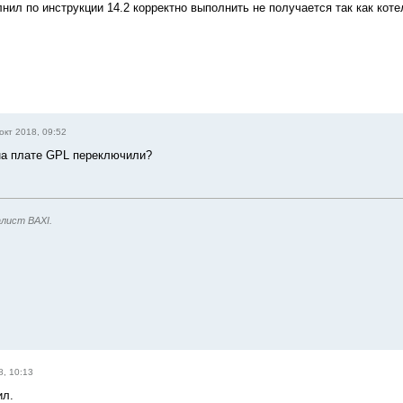
лнил по инструкции 14.2 корректно выполнить не получается так как коте
окт 2018, 09:52
на плате GPL переключили?
лист BAXI.
8, 10:13
ил.