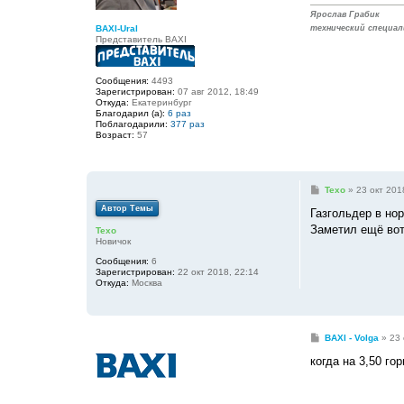
н
и
Ярослав Грабик
е
BAXI-Ural
технический специал
Представитель BAXI
Сообщения:
4493
Зарегистрирован:
07 авг 2012, 18:49
Откуда:
Екатеринбург
Благодарил (а):
6 раз
Поблагодарили:
377 раз
Возраст:
57
С
Texo
»
23 окт 201
о
Автор Темы
о
Газгольдер в нор
б
Заметил ещё вот 
Texo
щ
Новичок
е
н
Сообщения:
6
и
Зарегистрирован:
22 окт 2018, 22:14
е
Откуда:
Москва
С
BAXI - Volga
»
23 
о
о
когда на 3,50 го
б
щ
е
н