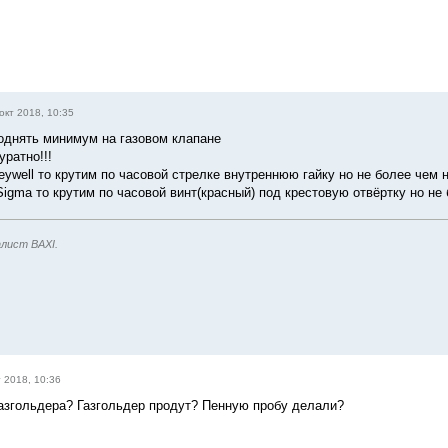
окт 2018, 10:35
однять минимум на газовом клапане
уратно!!!
ywell то крутим по часовой стрелке внутреннюю гайку но не более чем н
Sigma то крутим по часовой винт(красный) под крестовую отвёртку но не 
лист BAXI.
т 2018, 10:36
газгольдера? Газгольдер продут? Пенную пробу делали?