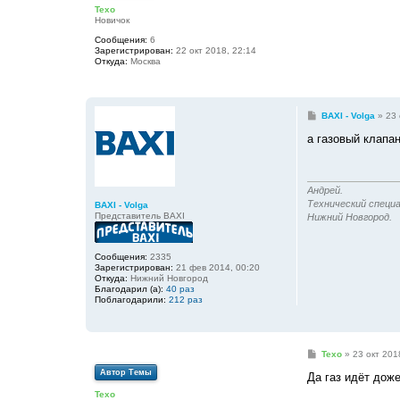
б
Texo
щ
Новичок
е
н
Сообщения:
6
и
Зарегистрирован:
22 окт 2018, 22:14
е
Откуда:
Москва
С
BAXI - Volga
»
23 
о
о
а газовый клапан
б
щ
е
н
и
Андрей.
е
Технический специа
BAXI - Volga
Представитель BAXI
Нижний Новгород.
Сообщения:
2335
Зарегистрирован:
21 фев 2014, 00:20
Откуда:
Нижний Новгород
Благодарил (а):
40 раз
Поблагодарили:
212 раз
С
Texo
»
23 окт 201
о
Автор Темы
о
Да газ идёт доже
б
Texo
щ