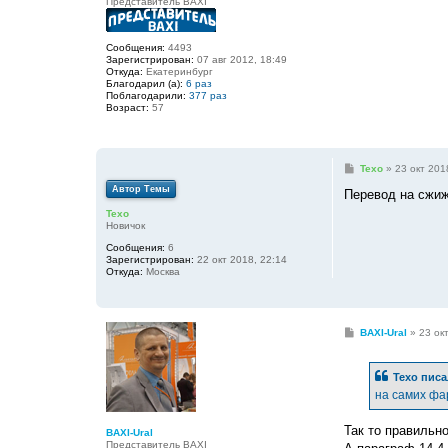
Представитель BAXI
Сообщения:
4493
Зарегистрирован:
07 авг 2012, 18:49
Откуда:
Екатеринбург
Благодарил (а):
6 раз
Поблагодарили:
377 раз
Возраст:
57
С
Texo
»
23 окт 201
о
Автор Темы
о
Перевод на сжиж
б
Texo
щ
Новичок
е
н
Сообщения:
6
и
Зарегистрирован:
22 окт 2018, 22:14
е
Откуда:
Москва
С
BAXI-Ural
»
23 ок
о
о
б
Texo
писа
щ
е
на самих фа
н
и
е
Так то правильно
BAXI-Ural
Представитель BAXI