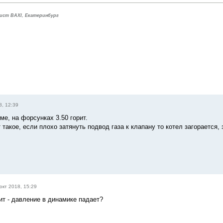
ист BAXI, Екатеринбург
8, 12:39
ме, на форсунках 3.50 горит.
такое, если плохо затянуть подвод газа к клапану то котел загорается, 
окт 2018, 15:29
рит - давление в динамике падает?