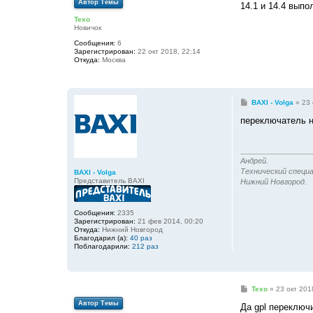
Автор Темы
о
14.1 и 14.4 выпо
б
Texo
щ
Новичок
е
н
Сообщения:
6
и
Зарегистрирован:
22 окт 2018, 22:14
е
Откуда:
Москва
С
BAXI - Volga
»
23 
о
о
переключатель 
б
щ
е
н
и
Андрей.
е
Технический специа
BAXI - Volga
Представитель BAXI
Нижний Новгород.
Сообщения:
2335
Зарегистрирован:
21 фев 2014, 00:20
Откуда:
Нижний Новгород
Благодарил (а):
40 раз
Поблагодарили:
212 раз
С
Texo
»
23 окт 201
о
Автор Темы
о
Да gpl переключ