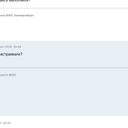
 весь выполнили?
ист BAXI, Екатеринбург
окт 2018, 09:48
настраивали?
лист BAXI.
8, 09:49