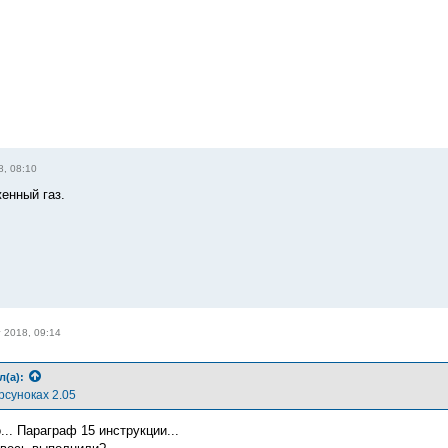
8, 08:10
енный газ.
т 2018, 09:14
л(а):
рсуноках 2.05
... Параграф 15 инструкции...