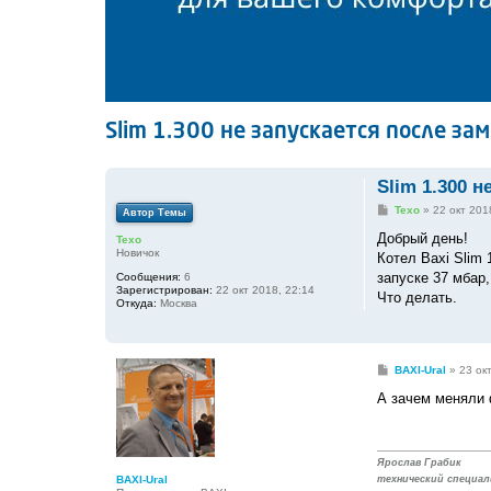
Slim 1.300 не запускается после з
Slim 1.300 
С
Texo
»
22 окт 201
Автор Темы
о
о
Добрый день!
Texo
б
Новичок
Котел Baxi Slim 
щ
е
запуске 37 мбар,
Сообщения:
6
н
Зарегистрирован:
22 окт 2018, 22:14
Что делать.
и
Откуда:
Москва
е
С
BAXI-Ural
»
23 ок
о
о
А зачем меняли
б
щ
е
н
и
Ярослав Грабик
е
BAXI-Ural
технический специал