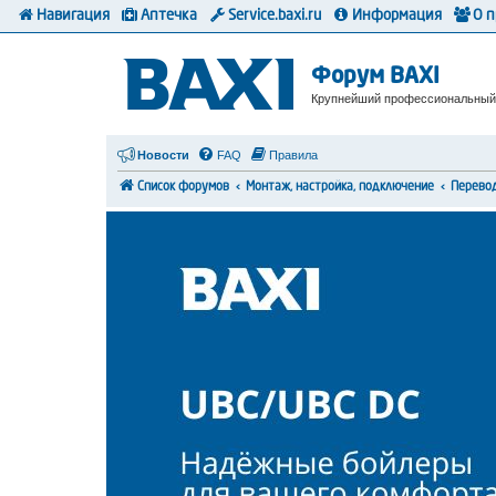
Навигация
Аптечка
Service.baxi.ru
Информация
О 
Форум BAXI
Крупнейший профессиональный
Новости
FAQ
Правила
Список форумов
Монтаж, настройка, подключение
Перевод