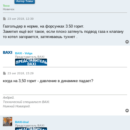
Автор Темы
Texo
Новичок
С
23 окт 2018, 12:39
о
о
Газгольдер в норме, на форсунках 3.50 горит.
б
Заметил ещё вот такое, если плохо затянуть подвод газа к клапану
щ
е
то котел загорается, затягиваешь тухнет .
н
и
е
BAXI - Volga
Представитель BAXI
С
23 окт 2018, 15:29
о
о
когда на 3,50 горит - давление в динамике падает?
б
щ
е
н
и
Андрей.
е
Технический специалист BAXI.
Нижний Новгород.
BAXI-Ural
Представитель BAXI