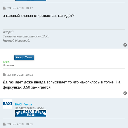
С
23 окт 2018, 10:17
о
о
а газовый клапан открывается, газ идёт?
б
щ
е
н
и
Андрей.
е
Технический специалист BAXI.
Нижний Новгород.
Автор Темы
Texo
Новичок
С
23 окт 2018, 10:22
о
о
Да газ идёт доже иногда вспыхивает то что накопилось в топке. На
б
форсунках 3.50 зажигается
щ
е
н
и
е
BAXI - Volga
Представитель BAXI
С
23 окт 2018, 10:35
о