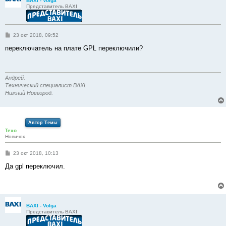
BAXI - Volga
Представитель BAXI
С
23 окт 2018, 09:52
о
о
переключатель на плате GPL переключили?
б
щ
е
н
и
Андрей.
е
Технический специалист BAXI.
Нижний Новгород.
Автор Темы
Texo
Новичок
С
23 окт 2018, 10:13
о
о
Да gpl переключил.
б
щ
е
н
и
е
BAXI - Volga
Представитель BAXI