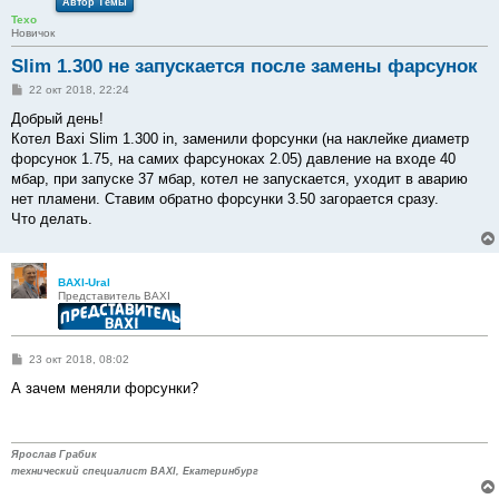
Автор Темы
Texo
Новичок
Slim 1.300 не запускается после замены фарсунок
С
22 окт 2018, 22:24
о
о
Добрый день!
б
Котел Baxi Slim 1.300 in, заменили форсунки (на наклейке диаметр
щ
е
форсунок 1.75, на самих фарсуноках 2.05) давление на входе 40
н
мбар, при запуске 37 мбар, котел не запускается, уходит в аварию
и
е
нет пламени. Ставим обратно форсунки 3.50 загорается сразу.
Что делать.
BAXI-Ural
Представитель BAXI
С
23 окт 2018, 08:02
о
о
А зачем меняли форсунки?
б
щ
е
н
и
Ярослав Грабик
е
технический специалист BAXI, Екатеринбург