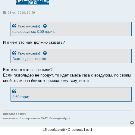
С
23 окт 2018, 15:49
о
о
б
Texo
писал(а):
щ
е
на форсунках 3.50 горит.
н
и
е
И о чем это нам должно сказать?
Texo
писал(а):
Газгольдер в норме
Вот с чего это вы решили?
Если газгольдер не продут, то идет смесь газа с воздухом, по своим
свойствам она ближе к природному газу, вот и
3.50 горит
Ярослав Грабик
технический специалист BAXI, Екатеринбург
15 сообщений • Страница
1
из
1