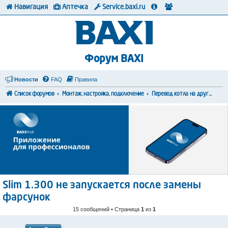
Навигация
Аптечка
Service.baxi.ru
Форум BAXI
Новости
FAQ
Правила
Список форумов
Монтаж, настройка, подключение
Перевод котла на другой тип топлива
Slim 1.300 не запускается после замены
фарсунок
15 сообщений • Страница
1
из
1