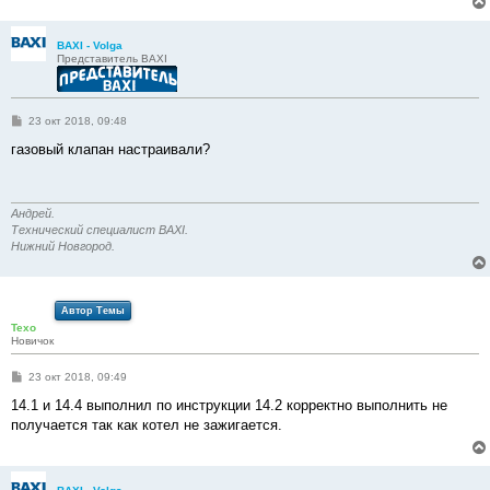
BAXI - Volga
Представитель BAXI
С
23 окт 2018, 09:48
о
о
газовый клапан настраивали?
б
щ
е
н
и
Андрей.
е
Технический специалист BAXI.
Нижний Новгород.
Автор Темы
Texo
Новичок
С
23 окт 2018, 09:49
о
о
14.1 и 14.4 выполнил по инструкции 14.2 корректно выполнить не
б
получается так как котел не зажигается.
щ
е
н
и
е