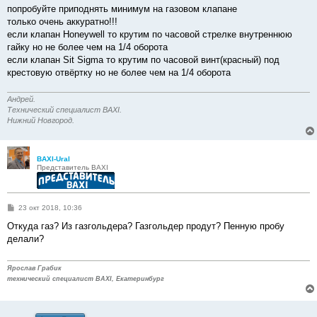
о
попробуйте приподнять минимум на газовом клапане
б
только очень аккуратно!!!
щ
е
если клапан Honeywell то крутим по часовой стрелке внутреннюю
н
гайку но не более чем на 1/4 оборота
и
е
если клапан Sit Sigma то крутим по часовой винт(красный) под
крестовую отвёртку но не более чем на 1/4 оборота
Андрей.
Технический специалист BAXI.
Нижний Новгород.
BAXI-Ural
Представитель BAXI
С
23 окт 2018, 10:36
о
о
Откуда газ? Из газгольдера? Газгольдер продут? Пенную пробу
б
делали?
щ
е
н
и
Ярослав Грабик
е
технический специалист BAXI, Екатеринбург