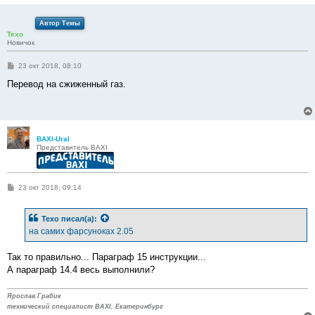
Автор Темы
Texo
Новичок
С
23 окт 2018, 08:10
о
о
Перевод на сжиженный газ.
б
щ
е
н
и
е
BAXI-Ural
Представитель BAXI
С
23 окт 2018, 09:14
о
о
б
Texo
писал(а):
щ
е
на самих фарсуноках 2.05
н
и
е
Так то правильно... Параграф 15 инструкции...
А параграф 14.4 весь выполнили?
Ярослав Грабик
технический специалист BAXI, Екатеринбург