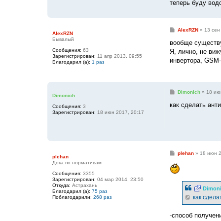
теперь буду вод
С
AlexRZN
»
13 сен
AlexRZN
о
Бывалый
о
вообще существу
б
Сообщения:
63
Я, лично, не ви
щ
Зарегистрирован:
11 апр 2013, 09:55
е
инвертора, GSM-
Благодарил (а):
1 раз
н
и
е
С
Dimonich
»
18 ию
Dimonich
о
о
как сделать ант
Сообщения:
3
б
Зарегистрирован:
18 июн 2017, 20:17
щ
е
н
и
е
С
plehan
»
18 июн 2
plehan
о
Дока по нормативам
о
б
Сообщения:
3355
щ
Зарегистрирован:
04 мар 2014, 23:50
е
Откуда:
Астрахань
н
Dimon
Благодарил (а):
75 раз
и
как сдела
Поблагодарили:
268 раз
е
-способ получен