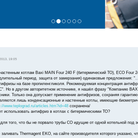
2013, 19:05
настенным котлам Baxi MAIN Four 240 F (битермический ТО), ECO Four 24
длительный период. защита от замерзания) одинаковые предложения: ".
тифризы на базе пропиленгликоля. Рекомендуемая концентрация антифр
0 ˚С". Но в другом авторитетном источнике, я нашёл фразу "Компанию В
хники. Только она допускает применение антифризов, сохраняя гаранти
ляются лишь конденсационные и настенные котлы, имеющие биометриче
p://www.teplograd.ru/articles.htm?id=48
сохранена/
ет использовать антифриз в котлах с битермическими ТО?
для того, что бы не порвало трубы СО идущие от одной котельной под з
заливать Thermagent EKO, на сайте производителя которого указано, чт