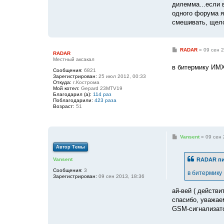
дилемма...если в
одного форума я 
смешивать, щело
С
RADAR
»
09 сен 2
RADAR
о
Местный аксакал
о
в битермику ИМ
б
Сообщения:
6821
щ
Зарегистрирован:
25 июл 2012, 00:33
е
Откуда:
г.Кострома
н
Мой котел:
Gepard 23MTV19
и
Благодарил (а):
114 раз
е
Поблагодарили:
423 раза
Возраст:
51
С
Vansent
»
09 сен 
о
Автор Темы
о
б
RADAR пи
Vansent
щ
е
Сообщения:
3
в битермику
н
Зарегистрирован:
09 сен 2013, 18:36
и
е
ай-вей ( действи
спасибо, уважае
GSM-сигнализато