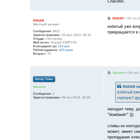
Спасибо.
С
RADAR
»
09 сен 2
RADAR
о
Местный аксакал
о
избитый уже вопр
б
Сообщения:
6821
превращается в 
щ
Зарегистрирован:
25 июл 2012, 00:33
е
Откуда:
г.Кострома
н
Мой котел:
Gepard 23MTV19
и
Благодарил (а):
114 раз
е
Поблагодарили:
423 раза
Возраст:
51
С
Vansent
»
09 сен 
о
Автор Темы
о
б
RADAR пи
Vansent
щ
е
избитый уже 
Сообщения:
3
н
Зарегистрирован:
09 сен 2013, 18:36
горячую? дру
и
е
находил тему, да
"бомбанёт" )))
сливы из контур
может, имеет см
пропадания элек