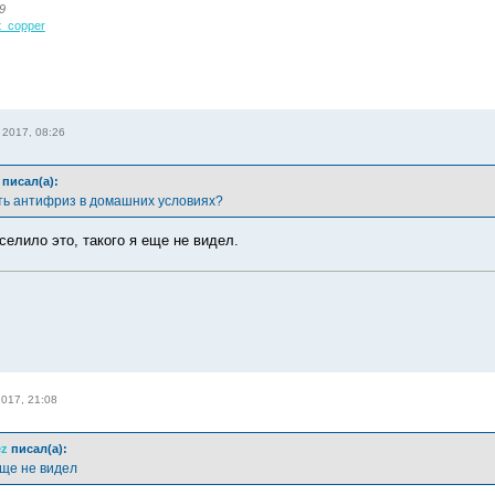
9
ot_copper
 2017, 08:26
писал(а):
ть антифриз в домашних условиях?
селило это, такого я еще не видел.
017, 21:08
ez
писал(а):
еще не видел