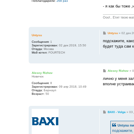
Поблагодарили:
268 раз
е
- я как бы тоже 
Ооо!.. Етит твою ма
С
Untysu
»
02 дек 2
Untysu
о
о
подскажите, как
Сообщения:
1
б
Зарегистрирован:
02 дек 2019, 15:50
будет туда сам к
щ
Откуда:
Москва
е
Мой котел:
FOURTECH
н
и
е
С
Alexey Rizhov
»
0
Alexey Rizhov
о
Новичок
о
лично у меня зал
б
Сообщения:
8
вполне устраива
щ
Зарегистрирован:
09 апр 2018, 10:49
е
Откуда:
Барнаул
н
Возраст:
50
и
е
С
BAXI - Volga
»
03 
о
о
б
Untysu
пи
щ
е
подскажите, 
н