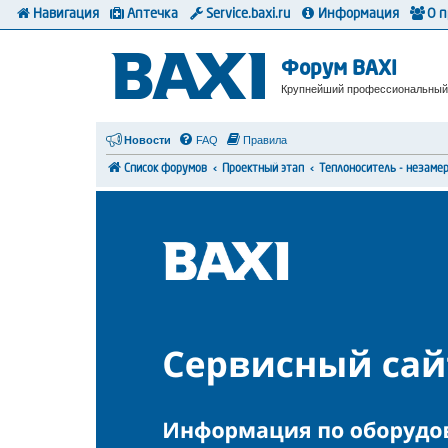
Навигация
Аптечка
Service.baxi.ru
Информация
О 
Форум BAXI
Крупнейший профессиональный
Новости
FAQ
Правила
Список форумов
Проектный этап
Теплоноситель - незаме