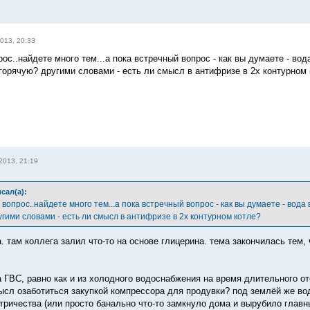
013, 20:33
ос..найдете много тем...а пока встречный вопрос - как вы думаете - вод
горячую? другими словами - есть ли смысл в антифризе в 2х контурном 
2013, 21:19
сал(а):
вопрос..найдете много тем...а пока встречный вопрос - как вы думаете - вод
гими словами - есть ли смысл в антифризе в 2х контурном котле?
. там коллега залил что-то на основе глицерина. тема закончилась тем, 
а ГВС, равно как и из холодного водоснабжения на время длительного о
ысл озаботиться закупкой компрессора для продувки? под землёй же вод
тричества (или просто банально что-то замкнуло дома и вырубило главны