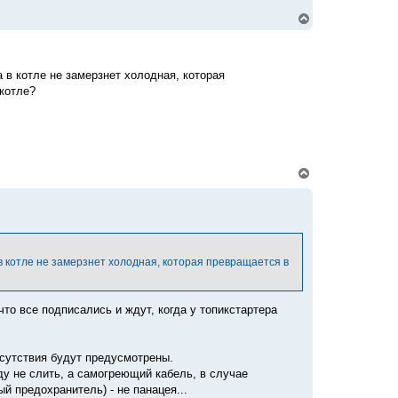
В
е
р
н
у
а в котле не замерзнет холодная, которая
т
котле?
ь
с
я
к
н
а
ч
В
а
е
л
р
у
н
у
т
ь
с
а в котле не замерзнет холодная, которая превращается в
я
к
н
а
что все подписались и ждут, когда у топикстартера
ч
а
л
тсутствия будут предусмотрены.
у
у не слить, а самогреющий кабель, в случае
й предохранитель) - не панацея...