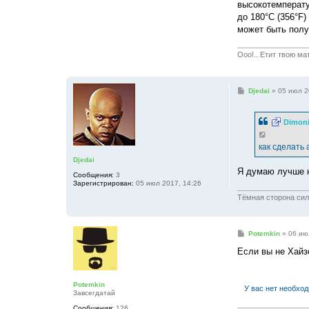
высокотемператур
до 180°C (356°F
может быть полу
Ооо!.. Етит твою ма
С
Djedai
»
05 июл 2
о
о
б
Dimon
щ
е
н
как сделать
и
е
Djedai
Я думаю лучше н
Сообщения:
3
Зарегистрирован:
05 июл 2017, 14:26
Тёмная сторона си
С
Potemkin
»
06 ию
о
о
Если вы не Хайзе
б
щ
е
н
Potemkin
У вас нет необхо
и
Завсегдатай
е
Сообщения:
126