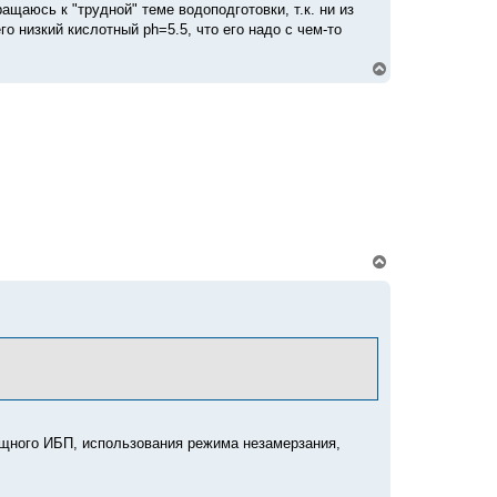
ащаюсь к "трудной" теме водоподготовки, т.к. ни из
го низкий кислотный ph=5.5, что его надо с чем-то
В
е
р
н
у
т
ь
с
я
к
н
а
ч
В
а
е
л
р
у
н
у
т
ь
с
я
к
н
а
щного ИБП, использования режима незамерзания,
ч
а
л
у