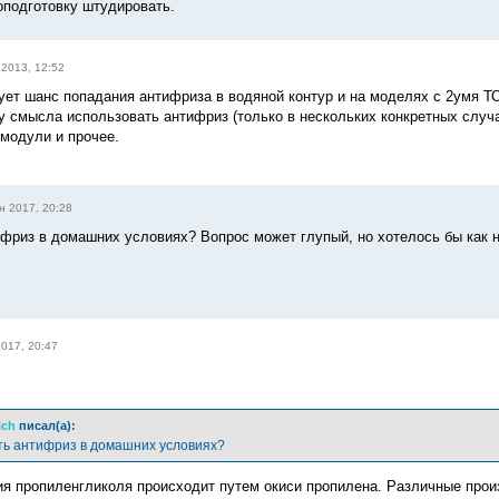
оподготовку штудировать.
 2013, 12:52
ет шанс попадания антифриза в водяной контур и на моделях с 2умя ТО
жу смысла использовать антифриз (только в нескольких конкретных случ
модули и прочее.
н 2017, 20:28
ифриз в домашних условиях? Вопрос может глупый, но хотелось бы как 
017, 20:47
ich
писал(а):
ть антифриз в домашних условиях?
ия пропиленгликоля происходит путем окиси пропилена. Различные прои