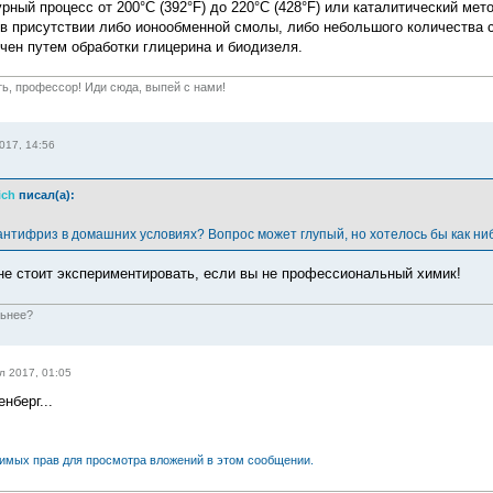
ный процесс от 200°C (392°F) до 220°C (428°F) или каталитический мето
) в присутствии либо ионообменной смолы, либо небольшого количества
чен путем обработки глицерина и биодизеля.
ть, профессор! Иди сюда, выпей с нами!
017, 14:56
ich
писал(а):
 антифриз в домашних условиях? Вопрос может глупый, но хотелось бы как ни
е стоит экспериментировать, если вы не профессиональный химик!
льнее?
л 2017, 01:05
нберг...
димых прав для просмотра вложений в этом сообщении.