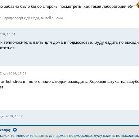
,но забавно было бы со стороны посмотреть ,как такая лаборатория еб-т
ть, профессор! Иди сюда, выпей с нами!
019, 15:54
ой теплоноситель взять для дома в подмосковье. Буду ездить по выходны
ататься.
2 дек 2019, 17:58
ит hot stream , но его надо с водой разводить. Хорошая штука, на зару
ет
дек 2019, 10:58
сал(а):
какой теплоноситель взять для дома в подмосковье. Буду ездить по выходным.