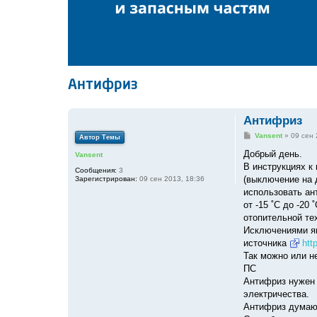
Антифриз
Антифриз
С
Vansent
»
09 сен 
Автор Темы
о
о
Добрый день.
Vansent
б
В инструкциях к 
щ
Сообщения:
3
е
(выключение на 
Зарегистрирован:
09 сен 2013, 18:36
н
использовать ан
и
е
от -15 ˚С до -2
отопительной те
Исключениями яв
источника
htt
Так можно или н
ПС
Антифриз нужен 
электричества.
Антифриз думаю 