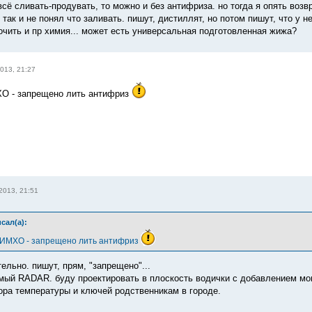
сё сливать-продувать, то можно и без антифриза. но тогда я опять возвр
так и не понял что заливать. пишут, дистиллят, но потом пишут, что у не
чить и пр химия... может есть универсальная подготовленная жижа?
013, 21:27
ХО - запрещено лить антифриз
2013, 21:51
сал(а):
 ИМХО - запрещено лить антифриз
тельно. пишут, прям, "запрещено"...
мый RADAR. буду проектировать в плоскость водички с добавлением мо
ра температуры и ключей родственникам в городе.