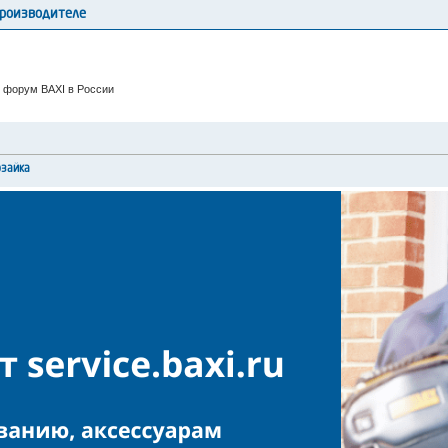
производителе
 форум BAXI в России
рзайка