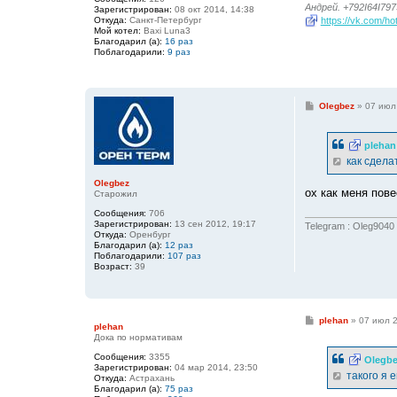
Андрей. +792I64I797
Зарегистрирован:
08 окт 2014, 14:38
Откуда:
Санкт-Петербург
https://vk.com/h
Мой котел:
Baxi Luna3
Благодарил (а):
16 раз
Поблагодарили:
9 раз
С
Olegbez
»
07 июл
о
о
б
plehan
щ
е
как сдела
н
и
Olegbez
е
ох как меня пове
Старожил
Сообщения:
706
Зарегистрирован:
13 сен 2012, 19:17
Telegram : Oleg9040
Откуда:
Оренбург
Благодарил (а):
12 раз
Поблагодарили:
107 раз
Возраст:
39
С
plehan
»
07 июл 2
plehan
о
Дока по нормативам
о
б
Сообщения:
3355
Olegb
щ
Зарегистрирован:
04 мар 2014, 23:50
е
такого я 
Откуда:
Астрахань
н
Благодарил (а):
75 раз
и