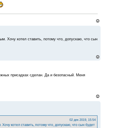
к
н
а
ч
а
л
В
у
е
р
н
у
м. Хочу котел ставить, потому что, допускаю, что сын
т
ь
с
я
к
В
н
е
а
р
ч
н
а
у
бежных присадках сделан. Да и безопасный. Меня
л
т
у
ь
с
я
к
В
н
е
а
р
ч
н
а
у
л
т
у
ь
02 дек 2019, 15:54
с
 Хочу котел ставить, потому что, допускаю, что сын будет