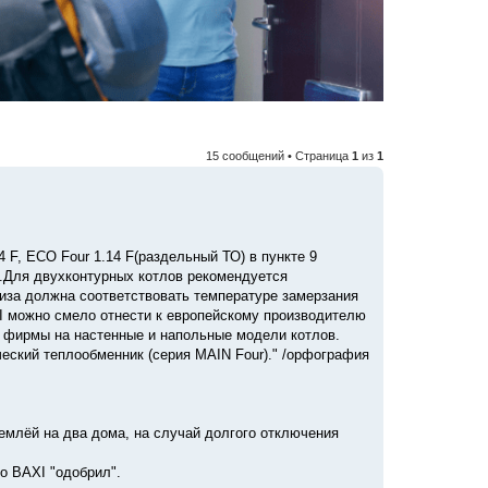
15 сообщений • Страница
1
из
1
 F, ECO Four 1.14 F(раздельный ТО) в пункте 9
..Для двухконтурных котлов рекомендуется
иза должна соответствовать температуре замерзания
АХI можно смело отнести к европейскому производителю
ю фирмы на настенные и напольные модели котлов.
ский теплообменник (серия MAIN Four)." /орфография
емлёй на два дома, на случай долгого отключения
о BAXI "одобрил".