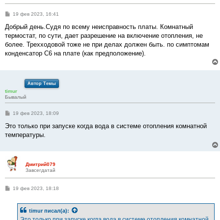
С
19 фев 2023, 16:41
о
о
Добрый день.Судя по всему неисправность платы. Комнатный
б
термостат, по сути, дает разрешение на включение отопления, не
щ
е
более. Трехходовой тоже не при делах должен быть. по симптомам
н
конденсатор C6 на плате (как предположение).
и
е
Автор Темы
timur
Бывалый
С
19 фев 2023, 18:09
о
о
Это только при запуске когда вода в системе отопления комнатной
б
температуры.
щ
е
н
и
е
Дмитрий079
Завсегдатай
С
19 фев 2023, 18:18
о
о
б
timur
писал(а):
щ
е
Это только при запуске когда вода в системе отопления комнатной