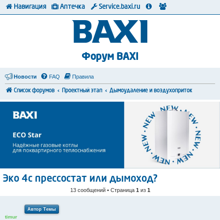
Навигация
Аптечка
Service.baxi.ru
Форум BAXI
Новости
FAQ
Правила
Список форумов
Проектный этап
Дымоудаление и воздухоприток
Эко 4с прессостат или дымоход?
13 сообщений • Страница
1
из
1
Автор Темы
timur