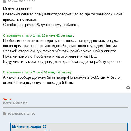
С
20 фев 2023, 12:33
о
о
Может и клапан.
б
Позвонил сейчас специалисту,говорит что то где то забилось.Пока
щ
е
приехать не может.
н
С работы вырвусь буду еще ему набирать.
и
е
Отправлено спустя 1 час 15 минут 42 секунды:
Пробовал почистить и подогнуть слегка электрод,но место куда
искра прилетает не почистил,сообщение поздно увидел.Чистил
жесткой стороной кух.мочалки(скотчбрайт),смоченной в спирте.
Пока не помогло.Проблема и на отоплении и на ГВС.
Буду чистить место куда идет искра.Пока надо на работу срочно.
Отправлено спустя 2 часа 40 минут 9 секунд:
А какой вообще должен быть зазор?По книжке 2.5-3.5 мм.А было
около7-8 мм,подогнул слегка до 5-6 мм.
Starik
Местный аксакал
С
20 фев 2023, 17:10
о
о
б
timur
писал(а):
щ
е