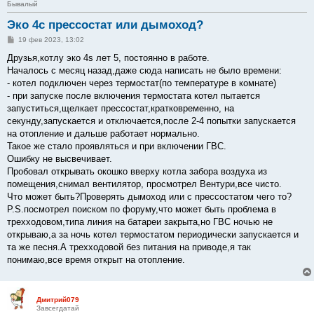
Бывалый
Эко 4с прессостат или дымоход?
С
19 фев 2023, 13:02
о
о
Друзья,котлу эко 4s лет 5, постоянно в работе.
б
Началось с месяц назад,даже сюда написать не было времени:
щ
е
- котел подключен через термостат(по температуре в комнате)
н
- при запуске после включения термостата котел пытается
и
е
запуститься,щелкает прессостат,кратковременно, на
секунду,запускается и отключается,после 2-4 попытки запускается
на отопление и дальше работает нормально.
Такое же стало проявляться и при включении ГВС.
Ошибку не высвечивает.
Пробовал открывать окошко вверху котла забора воздуха из
помещения,снимал вентилятор, просмотрел Вентури,все чисто.
Что может быть?Проверять дымоход или с прессостатом чего то?
P.S.посмотрел поиском по форуму,что может быть проблема в
трехходовом,типа линия на батареи закрыта,но ГВС ночью не
открываю,а за ночь котел термостатом периодически запускается и
та же песня.А трехходовой без питания на приводе,я так
понимаю,все время открыт на отопление.
Дмитрий079
Завсегдатай