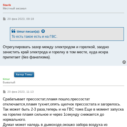
е
Starik
Местный аксакал
С
20 фев 2023, 09:18
о
о
б
timur
писал(а):
щ
е
То есть такое есть и на ГВС.
н
и
е
Отрегулировать зазор между электродом и горелкой, заодно
зачистить край электрода и горелку в том месте, куда искра
прилетает (без фанатизма).
Автор Темы
timur
Бывалый
С
20 фев 2023, 11:13
о
о
Срабатывает прессостат,пламя пошло,прессостат
б
отключается,пламя тухнет,опять щелчок прессостата и загорелось.
щ
е
Так может быть 2-3 раза,теперь и на ГВС тоже.Еще в момент запуска
н
на горелке пламя сильное и через 1секунду снижается до
и
е
нормального.
Думал может наледь в дымоходе,окошко забора воздуха из