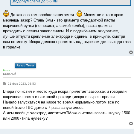
,подогнул слегка до 5-6 мм.
н
и
е
Да как оно там вообще зажигается.
Может не с того краю
меряешь зазор? Ставь 3мм - это диаметр стандартной пасты
шариковой ручки (не носика, а самой колбы), паста должна
проходить с легким зацеплением. И с подгибанием аккуратнее,
лучше отпусти крепление электрода и сдвинь, в принципе, смотри
сам по месту. Искра должна пролетать над вырезом для выхода газа
в горелке.
Автор Темы
timur
Бывалый
С
21 фев 2023, 08:53
о
о
Вчера почистил и место куда искра прилетает,зазор:как и говорили
б
шариковая паста с натяжкой проходит,искра в вырез горелки.
щ
е
Начало запускаться на какое то время нормально,потом все по
н
новой.Было ГВС даже с 7 раза запустилось.
и
е
А чем вообще электрод чиститься?Можно использовать шкурку 1500
или 2000?Типа нулевку?