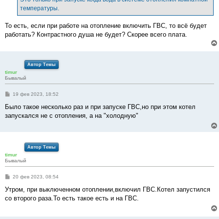
н
температуры.
и
е
То есть, если при работе на отопление включить ГВС, то всё будет
работать? Контрастного душа не будет? Скорее всего плата.
Автор Темы
timur
Бывалый
С
19 фев 2023, 18:52
о
о
Было такое несколько раз и при запуске ГВС,но при этом котел
б
запускался не с отопления, а на "холодную"
щ
е
н
и
е
Автор Темы
timur
Бывалый
С
20 фев 2023, 08:54
о
о
Утром, при выключенном отоплении,включил ГВС.Котел запустился
б
со второго раза.То есть такое есть и на ГВС.
щ
е
н
и