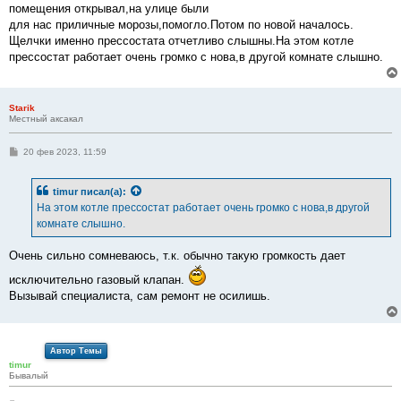
помещения открывал,на улице были
для нас приличные морозы,помогло.Потом по новой началось.
Щелчки именно прессостата отчетливо слышны.На этом котле
прессостат работает очень громко с нова,в другой комнате слышно.
Starik
Местный аксакал
С
20 фев 2023, 11:59
о
о
б
timur
писал(а):
щ
е
На этом котле прессостат работает очень громко с нова,в другой
н
комнате слышно.
и
е
Очень сильно сомневаюсь, т.к. обычно такую громкость дает
исключительно газовый клапан.
Вызывай специалиста, сам ремонт не осилишь.
Автор Темы
timur
Бывалый