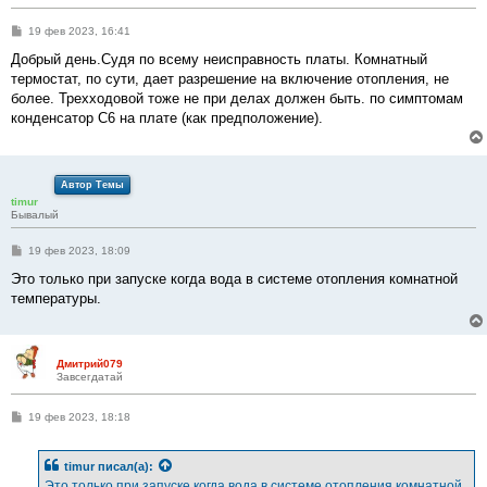
С
19 фев 2023, 16:41
о
о
Добрый день.Судя по всему неисправность платы. Комнатный
б
термостат, по сути, дает разрешение на включение отопления, не
щ
е
более. Трехходовой тоже не при делах должен быть. по симптомам
н
конденсатор C6 на плате (как предположение).
и
е
Автор Темы
timur
Бывалый
С
19 фев 2023, 18:09
о
о
Это только при запуске когда вода в системе отопления комнатной
б
температуры.
щ
е
н
и
е
Дмитрий079
Завсегдатай
С
19 фев 2023, 18:18
о
о
б
timur
писал(а):
щ
е
Это только при запуске когда вода в системе отопления комнатной