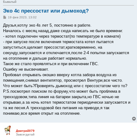
Бывалый
Эко 4с прессостат или дымоход?
С
19 фев 2023, 13:02
о
о
Друзья,котлу эко 4s лет 5, постоянно в работе.
б
Началось с месяц назад,даже сюда написать не было времени:
щ
е
- котел подключен через термостат(по температуре в комнате)
н
- при запуске после включения термостата котел пытается
и
е
запуститься,щелкает прессостат,кратковременно, на
секунду,запускается и отключается,после 2-4 попытки запускается
на отопление и дальше работает нормально.
Такое же стало проявляться и при включении ГВС.
Ошибку не высвечивает.
Пробовал открывать окошко вверху котла забора воздуха из
помещения,снимал вентилятор, просмотрел Вентури,все чисто.
Что может быть?Проверять дымоход или с прессостатом чего то?
P.S.посмотрел поиском по форуму,что может быть проблема в
трехходовом,типа линия на батареи закрыта,но ГВС ночью не
открываю,а за ночь котел термостатом периодически запускается и
та же песня.А трехходовой без питания на приводе,я так
понимаю,все время открыт на отопление.
Дмитрий079
Завсегдатай