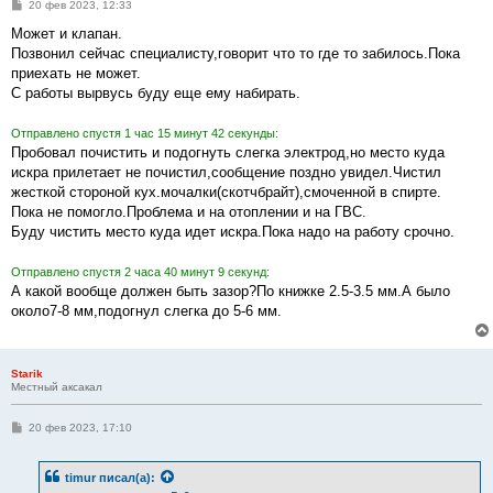
С
20 фев 2023, 12:33
о
о
Может и клапан.
б
Позвонил сейчас специалисту,говорит что то где то забилось.Пока
щ
е
приехать не может.
н
С работы вырвусь буду еще ему набирать.
и
е
Отправлено спустя 1 час 15 минут 42 секунды:
Пробовал почистить и подогнуть слегка электрод,но место куда
искра прилетает не почистил,сообщение поздно увидел.Чистил
жесткой стороной кух.мочалки(скотчбрайт),смоченной в спирте.
Пока не помогло.Проблема и на отоплении и на ГВС.
Буду чистить место куда идет искра.Пока надо на работу срочно.
Отправлено спустя 2 часа 40 минут 9 секунд:
А какой вообще должен быть зазор?По книжке 2.5-3.5 мм.А было
около7-8 мм,подогнул слегка до 5-6 мм.
Starik
Местный аксакал
С
20 фев 2023, 17:10
о
о
б
timur
писал(а):
щ
е