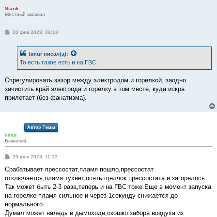
е
Starik
Местный аксакал
С
20 фев 2023, 09:18
о
о
б
timur
писал(а):
щ
е
То есть такое есть и на ГВС.
н
и
е
Отрегулировать зазор между электродом и горелкой, заодно
зачистить край электрода и горелку в том месте, куда искра
прилетает (без фанатизма).
Автор Темы
timur
Бывалый
С
20 фев 2023, 11:13
о
о
Срабатывает прессостат,пламя пошло,прессостат
б
отключается,пламя тухнет,опять щелчок прессостата и загорелось.
щ
е
Так может быть 2-3 раза,теперь и на ГВС тоже.Еще в момент запуска
н
на горелке пламя сильное и через 1секунду снижается до
и
е
нормального.
Думал может наледь в дымоходе,окошко забора воздуха из