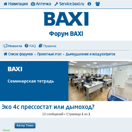
Навигация
Аптечка
Service.baxi.ru
Форум BAXI
Новости
FAQ
Правила
Список форумов
Проектный этап
Дымоудаление и воздухоприток
Эко 4с прессостат или дымоход?
13 сообщений • Страница
1
из
1
Автор Темы
timur