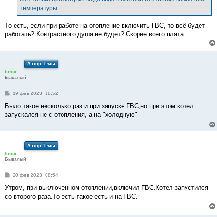
н
температуры.
и
е
То есть, если при работе на отопление включить ГВС, то всё будет
работать? Контрастного душа не будет? Скорее всего плата.
Автор Темы
timur
Бывалый
С
19 фев 2023, 18:52
о
о
Было такое несколько раз и при запуске ГВС,но при этом котел
б
запускался не с отопления, а на "холодную"
щ
е
н
и
е
Автор Темы
timur
Бывалый
С
20 фев 2023, 08:54
о
о
Утром, при выключенном отоплении,включил ГВС.Котел запустился
б
со второго раза.То есть такое есть и на ГВС.
щ
е
н
и