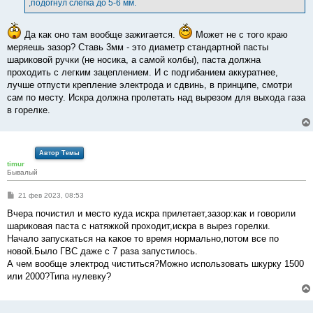
,подогнул слегка до 5-6 мм.
н
и
е
Да как оно там вообще зажигается.
Может не с того краю
меряешь зазор? Ставь 3мм - это диаметр стандартной пасты
шариковой ручки (не носика, а самой колбы), паста должна
проходить с легким зацеплением. И с подгибанием аккуратнее,
лучше отпусти крепление электрода и сдвинь, в принципе, смотри
сам по месту. Искра должна пролетать над вырезом для выхода газа
в горелке.
Автор Темы
timur
Бывалый
С
21 фев 2023, 08:53
о
о
Вчера почистил и место куда искра прилетает,зазор:как и говорили
б
шариковая паста с натяжкой проходит,искра в вырез горелки.
щ
е
Начало запускаться на какое то время нормально,потом все по
н
новой.Было ГВС даже с 7 раза запустилось.
и
е
А чем вообще электрод чиститься?Можно использовать шкурку 1500
или 2000?Типа нулевку?