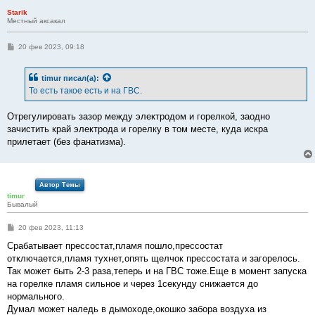
е
Starik
Местный аксакал
С
20 фев 2023, 09:18
о
о
б
timur
писал(а):
щ
е
То есть такое есть и на ГВС.
н
и
е
Отрегулировать зазор между электродом и горелкой, заодно
зачистить край электрода и горелку в том месте, куда искра
прилетает (без фанатизма).
Автор Темы
timur
Бывалый
С
20 фев 2023, 11:13
о
о
Срабатывает прессостат,пламя пошло,прессостат
б
отключается,пламя тухнет,опять щелчок прессостата и загорелось.
щ
е
Так может быть 2-3 раза,теперь и на ГВС тоже.Еще в момент запуска
н
на горелке пламя сильное и через 1секунду снижается до
и
е
нормального.
Думал может наледь в дымоходе,окошко забора воздуха из