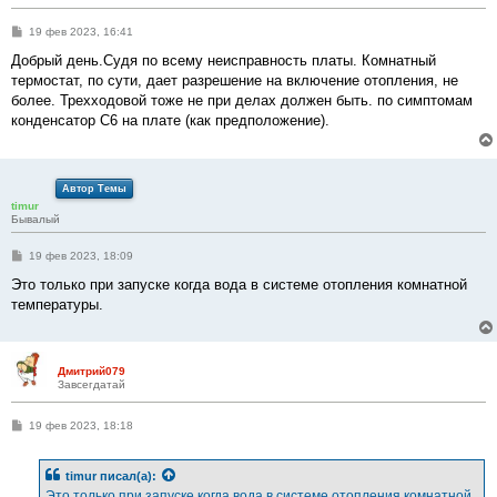
С
19 фев 2023, 16:41
о
о
Добрый день.Судя по всему неисправность платы. Комнатный
б
термостат, по сути, дает разрешение на включение отопления, не
щ
е
более. Трехходовой тоже не при делах должен быть. по симптомам
н
конденсатор C6 на плате (как предположение).
и
е
Автор Темы
timur
Бывалый
С
19 фев 2023, 18:09
о
о
Это только при запуске когда вода в системе отопления комнатной
б
температуры.
щ
е
н
и
е
Дмитрий079
Завсегдатай
С
19 фев 2023, 18:18
о
о
б
timur
писал(а):
щ
е
Это только при запуске когда вода в системе отопления комнатной