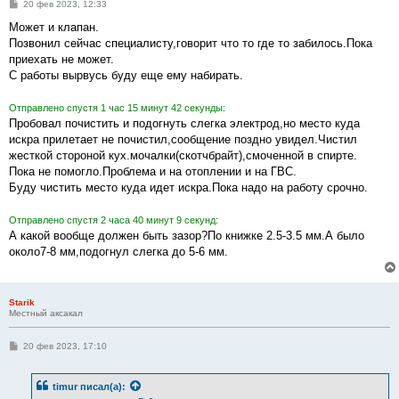
С
20 фев 2023, 12:33
о
о
Может и клапан.
б
Позвонил сейчас специалисту,говорит что то где то забилось.Пока
щ
е
приехать не может.
н
С работы вырвусь буду еще ему набирать.
и
е
Отправлено спустя 1 час 15 минут 42 секунды:
Пробовал почистить и подогнуть слегка электрод,но место куда
искра прилетает не почистил,сообщение поздно увидел.Чистил
жесткой стороной кух.мочалки(скотчбрайт),смоченной в спирте.
Пока не помогло.Проблема и на отоплении и на ГВС.
Буду чистить место куда идет искра.Пока надо на работу срочно.
Отправлено спустя 2 часа 40 минут 9 секунд:
А какой вообще должен быть зазор?По книжке 2.5-3.5 мм.А было
около7-8 мм,подогнул слегка до 5-6 мм.
Starik
Местный аксакал
С
20 фев 2023, 17:10
о
о
б
timur
писал(а):
щ
е