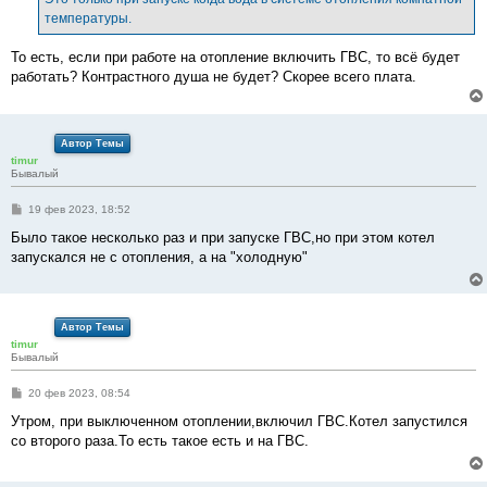
н
температуры.
и
е
То есть, если при работе на отопление включить ГВС, то всё будет
работать? Контрастного душа не будет? Скорее всего плата.
Автор Темы
timur
Бывалый
С
19 фев 2023, 18:52
о
о
Было такое несколько раз и при запуске ГВС,но при этом котел
б
запускался не с отопления, а на "холодную"
щ
е
н
и
е
Автор Темы
timur
Бывалый
С
20 фев 2023, 08:54
о
о
Утром, при выключенном отоплении,включил ГВС.Котел запустился
б
со второго раза.То есть такое есть и на ГВС.
щ
е
н
и