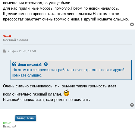
помещения открывал,на улице были
для нас приличные морозы,помогло.Потом по новой началось.
Щелчки именно прессостата отчетливо слышны.На этом котле
прессостат работает очень громко с нова,в другой комнате слышно.
Starik
Местный аксакал
С
20 фев 2023, 11:59
о
о
б
timur
писал(а):
щ
е
На этом котле прессостат работает очень громко с нова,в другой
н
комнате слышно.
и
е
Очень сильно сомневаюсь, т.к. обычно такую громкость дает
исключительно газовый клапан.
Вызывай специалиста, сам ремонт не осилишь.
Автор Темы
timur
Бывалый