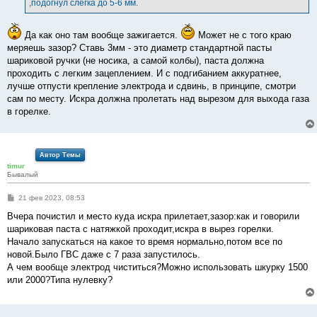
,подогнул слегка до 5-6 мм.
н
и
е
Да как оно там вообще зажигается.
Может не с того краю
меряешь зазор? Ставь 3мм - это диаметр стандартной пасты
шариковой ручки (не носика, а самой колбы), паста должна
проходить с легким зацеплением. И с подгибанием аккуратнее,
лучше отпусти крепление электрода и сдвинь, в принципе, смотри
сам по месту. Искра должна пролетать над вырезом для выхода газа
в горелке.
Автор Темы
timur
Бывалый
С
21 фев 2023, 08:53
о
о
Вчера почистил и место куда искра прилетает,зазор:как и говорили
б
шариковая паста с натяжкой проходит,искра в вырез горелки.
щ
е
Начало запускаться на какое то время нормально,потом все по
н
новой.Было ГВС даже с 7 раза запустилось.
и
е
А чем вообще электрод чиститься?Можно использовать шкурку 1500
или 2000?Типа нулевку?