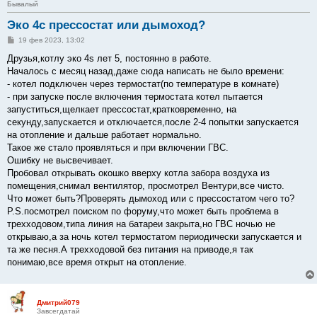
Бывалый
Эко 4с прессостат или дымоход?
С
19 фев 2023, 13:02
о
о
Друзья,котлу эко 4s лет 5, постоянно в работе.
б
Началось с месяц назад,даже сюда написать не было времени:
щ
е
- котел подключен через термостат(по температуре в комнате)
н
- при запуске после включения термостата котел пытается
и
е
запуститься,щелкает прессостат,кратковременно, на
секунду,запускается и отключается,после 2-4 попытки запускается
на отопление и дальше работает нормально.
Такое же стало проявляться и при включении ГВС.
Ошибку не высвечивает.
Пробовал открывать окошко вверху котла забора воздуха из
помещения,снимал вентилятор, просмотрел Вентури,все чисто.
Что может быть?Проверять дымоход или с прессостатом чего то?
P.S.посмотрел поиском по форуму,что может быть проблема в
трехходовом,типа линия на батареи закрыта,но ГВС ночью не
открываю,а за ночь котел термостатом периодически запускается и
та же песня.А трехходовой без питания на приводе,я так
понимаю,все время открыт на отопление.
Дмитрий079
Завсегдатай