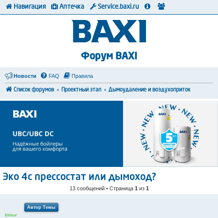
Навигация
Аптечка
Service.baxi.ru
Форум BAXI
Новости
FAQ
Правила
Список форумов
Проектный этап
Дымоудаление и воздухоприток
Эко 4с прессостат или дымоход?
13 сообщений • Страница
1
из
1
Автор Темы
timur