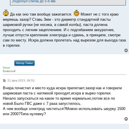
,подогнул слегка до 5-6 мм.
н
и
е
Да как оно там вообще зажигается.
Может не с того краю
меряешь зазор? Ставь 3мм - это диаметр стандартной пасты
шариковой ручки (не носика, а самой колбы), паста должна
проходить с легким зацеплением. И с подгибанием аккуратнее,
лучше отпусти крепление электрода и сдвинь, в принципе, смотри
сам по месту. Искра должна пролетать над вырезом для выхода газа
в горелке.
Автор Темы
timur
Бывалый
С
21 фев 2023, 08:53
о
о
Вчера почистил и место куда искра прилетает,зазор:как и говорили
б
шариковая паста с натяжкой проходит,искра в вырез горелки.
щ
е
Начало запускаться на какое то время нормально,потом все по
н
новой.Было ГВС даже с 7 раза запустилось.
и
е
А чем вообще электрод чиститься?Можно использовать шкурку 1500
или 2000?Типа нулевку?