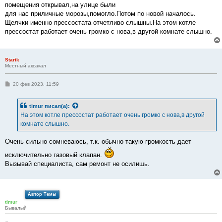
помещения открывал,на улице были
для нас приличные морозы,помогло.Потом по новой началось.
Щелчки именно прессостата отчетливо слышны.На этом котле
прессостат работает очень громко с нова,в другой комнате слышно.
Starik
Местный аксакал
С
20 фев 2023, 11:59
о
о
б
timur
писал(а):
щ
е
На этом котле прессостат работает очень громко с нова,в другой
н
комнате слышно.
и
е
Очень сильно сомневаюсь, т.к. обычно такую громкость дает
исключительно газовый клапан.
Вызывай специалиста, сам ремонт не осилишь.
Автор Темы
timur
Бывалый