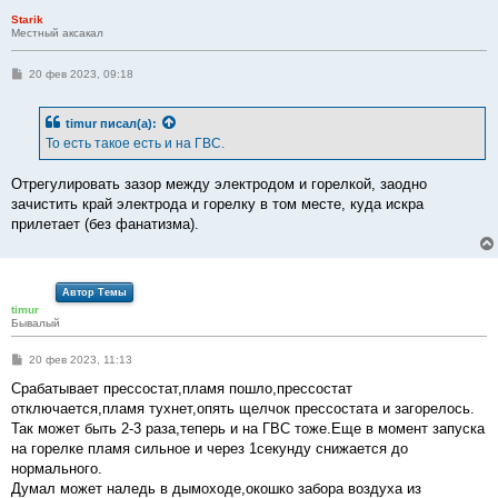
е
Starik
Местный аксакал
С
20 фев 2023, 09:18
о
о
б
timur
писал(а):
щ
е
То есть такое есть и на ГВС.
н
и
е
Отрегулировать зазор между электродом и горелкой, заодно
зачистить край электрода и горелку в том месте, куда искра
прилетает (без фанатизма).
Автор Темы
timur
Бывалый
С
20 фев 2023, 11:13
о
о
Срабатывает прессостат,пламя пошло,прессостат
б
отключается,пламя тухнет,опять щелчок прессостата и загорелось.
щ
е
Так может быть 2-3 раза,теперь и на ГВС тоже.Еще в момент запуска
н
на горелке пламя сильное и через 1секунду снижается до
и
е
нормального.
Думал может наледь в дымоходе,окошко забора воздуха из