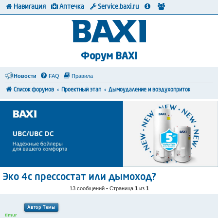
Навигация
Аптечка
Service.baxi.ru
Форум BAXI
Новости
FAQ
Правила
Список форумов
Проектный этап
Дымоудаление и воздухоприток
Эко 4с прессостат или дымоход?
13 сообщений • Страница
1
из
1
Автор Темы
timur