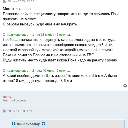
С
20 фев 2023, 12:33
о
о
Может и клапан.
б
Позвонил сейчас специалисту,говорит что то где то забилось.Пока
щ
е
приехать не может.
н
С работы вырвусь буду еще ему набирать.
и
е
Отправлено спустя 1 час 15 минут 42 секунды:
Пробовал почистить и подогнуть слегка электрод,но место куда
искра прилетает не почистил,сообщение поздно увидел.Чистил
жесткой стороной кух.мочалки(скотчбрайт),смоченной в спирте.
Пока не помогло.Проблема и на отоплении и на ГВС.
Буду чистить место куда идет искра.Пока надо на работу срочно.
Отправлено спустя 2 часа 40 минут 9 секунд:
А какой вообще должен быть зазор?По книжке 2.5-3.5 мм.А было
около7-8 мм,подогнул слегка до 5-6 мм.
Starik
Местный аксакал
С
20 фев 2023, 17:10
о
о
б
timur
писал(а):
щ
е