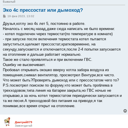
Бывалый
Эко 4с прессостат или дымоход?
С
19 фев 2023, 13:02
о
о
Друзья,котлу эко 4s лет 5, постоянно в работе.
б
Началось с месяц назад,даже сюда написать не было времени:
щ
е
- котел подключен через термостат(по температуре в комнате)
н
- при запуске после включения термостата котел пытается
и
е
запуститься,щелкает прессостат,кратковременно, на
секунду,запускается и отключается,после 2-4 попытки запускается
на отопление и дальше работает нормально.
Такое же стало проявляться и при включении ГВС.
Ошибку не высвечивает.
Пробовал открывать окошко вверху котла забора воздуха из
помещения,снимал вентилятор, просмотрел Вентури,все чисто.
Что может быть?Проверять дымоход или с прессостатом чего то?
P.S.посмотрел поиском по форуму,что может быть проблема в
трехходовом,типа линия на батареи закрыта,но ГВС ночью не
открываю,а за ночь котел термостатом периодически запускается и
та же песня.А трехходовой без питания на приводе,я так
понимаю,все время открыт на отопление.
Дмитрий079
Завсегдатай