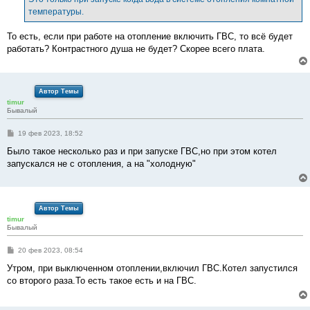
н
температуры.
и
е
То есть, если при работе на отопление включить ГВС, то всё будет
работать? Контрастного душа не будет? Скорее всего плата.
Автор Темы
timur
Бывалый
С
19 фев 2023, 18:52
о
о
Было такое несколько раз и при запуске ГВС,но при этом котел
б
запускался не с отопления, а на "холодную"
щ
е
н
и
е
Автор Темы
timur
Бывалый
С
20 фев 2023, 08:54
о
о
Утром, при выключенном отоплении,включил ГВС.Котел запустился
б
со второго раза.То есть такое есть и на ГВС.
щ
е
н
и