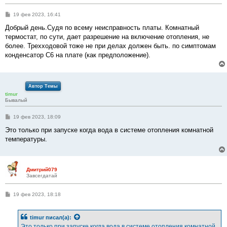
С
19 фев 2023, 16:41
о
о
Добрый день.Судя по всему неисправность платы. Комнатный
б
термостат, по сути, дает разрешение на включение отопления, не
щ
е
более. Трехходовой тоже не при делах должен быть. по симптомам
н
конденсатор C6 на плате (как предположение).
и
е
Автор Темы
timur
Бывалый
С
19 фев 2023, 18:09
о
о
Это только при запуске когда вода в системе отопления комнатной
б
температуры.
щ
е
н
и
е
Дмитрий079
Завсегдатай
С
19 фев 2023, 18:18
о
о
б
timur
писал(а):
щ
е
Это только при запуске когда вода в системе отопления комнатной