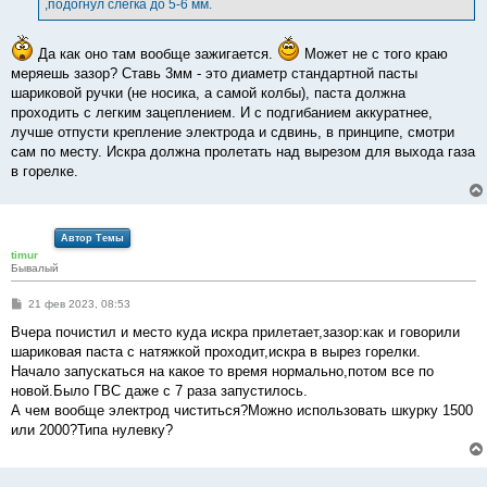
,подогнул слегка до 5-6 мм.
н
и
е
Да как оно там вообще зажигается.
Может не с того краю
меряешь зазор? Ставь 3мм - это диаметр стандартной пасты
шариковой ручки (не носика, а самой колбы), паста должна
проходить с легким зацеплением. И с подгибанием аккуратнее,
лучше отпусти крепление электрода и сдвинь, в принципе, смотри
сам по месту. Искра должна пролетать над вырезом для выхода газа
в горелке.
Автор Темы
timur
Бывалый
С
21 фев 2023, 08:53
о
о
Вчера почистил и место куда искра прилетает,зазор:как и говорили
б
шариковая паста с натяжкой проходит,искра в вырез горелки.
щ
е
Начало запускаться на какое то время нормально,потом все по
н
новой.Было ГВС даже с 7 раза запустилось.
и
е
А чем вообще электрод чиститься?Можно использовать шкурку 1500
или 2000?Типа нулевку?