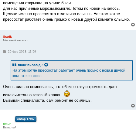
помещения открывал,на улице были
для нас приличные морозы,помогло.Потом по новой началось.
Щелчки именно прессостата отчетливо слышны.На этом котле
прессостат работает очень громко с нова,в другой комнате слышно.
Starik
Местный аксакал
С
20 фев 2023, 11:59
о
о
б
timur
писал(а):
щ
е
На этом котле прессостат работает очень громко с нова,в другой
н
комнате слышно.
и
е
Очень сильно сомневаюсь, т.к. обычно такую громкость дает
исключительно газовый клапан.
Вызывай специалиста, сам ремонт не осилишь.
Автор Темы
timur
Бывалый