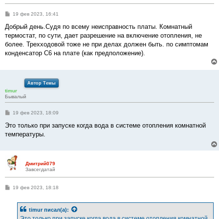
С
19 фев 2023, 16:41
о
о
Добрый день.Судя по всему неисправность платы. Комнатный
б
термостат, по сути, дает разрешение на включение отопления, не
щ
е
более. Трехходовой тоже не при делах должен быть. по симптомам
н
конденсатор C6 на плате (как предположение).
и
е
Автор Темы
timur
Бывалый
С
19 фев 2023, 18:09
о
о
Это только при запуске когда вода в системе отопления комнатной
б
температуры.
щ
е
н
и
е
Дмитрий079
Завсегдатай
С
19 фев 2023, 18:18
о
о
б
timur
писал(а):
щ
е
Это только при запуске когда вода в системе отопления комнатной