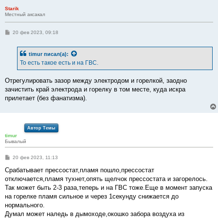
е
Starik
Местный аксакал
С
20 фев 2023, 09:18
о
о
б
timur
писал(а):
щ
е
То есть такое есть и на ГВС.
н
и
е
Отрегулировать зазор между электродом и горелкой, заодно
зачистить край электрода и горелку в том месте, куда искра
прилетает (без фанатизма).
Автор Темы
timur
Бывалый
С
20 фев 2023, 11:13
о
о
Срабатывает прессостат,пламя пошло,прессостат
б
отключается,пламя тухнет,опять щелчок прессостата и загорелось.
щ
е
Так может быть 2-3 раза,теперь и на ГВС тоже.Еще в момент запуска
н
на горелке пламя сильное и через 1секунду снижается до
и
е
нормального.
Думал может наледь в дымоходе,окошко забора воздуха из