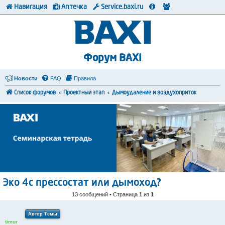
Навигация
Аптечка
Service.baxi.ru
Форум BAXI
Новости
FAQ
Правила
Список форумов
Проектный этап
Дымоудаление и воздухоприток
Эко 4с прессостат или дымоход?
13 сообщений • Страница
1
из
1
Автор Темы
timur