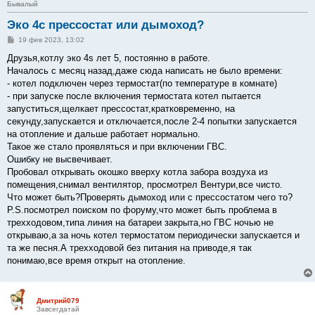
Бывалый
Эко 4с прессостат или дымоход?
С
19 фев 2023, 13:02
о
о
Друзья,котлу эко 4s лет 5, постоянно в работе.
б
Началось с месяц назад,даже сюда написать не было времени:
щ
е
- котел подключен через термостат(по температуре в комнате)
н
- при запуске после включения термостата котел пытается
и
е
запуститься,щелкает прессостат,кратковременно, на
секунду,запускается и отключается,после 2-4 попытки запускается
на отопление и дальше работает нормально.
Такое же стало проявляться и при включении ГВС.
Ошибку не высвечивает.
Пробовал открывать окошко вверху котла забора воздуха из
помещения,снимал вентилятор, просмотрел Вентури,все чисто.
Что может быть?Проверять дымоход или с прессостатом чего то?
P.S.посмотрел поиском по форуму,что может быть проблема в
трехходовом,типа линия на батареи закрыта,но ГВС ночью не
открываю,а за ночь котел термостатом периодически запускается и
та же песня.А трехходовой без питания на приводе,я так
понимаю,все время открыт на отопление.
Дмитрий079
Завсегдатай