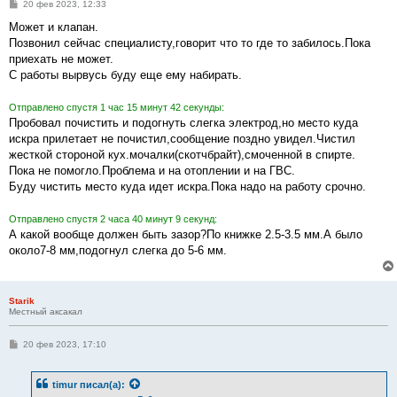
С
20 фев 2023, 12:33
о
о
Может и клапан.
б
Позвонил сейчас специалисту,говорит что то где то забилось.Пока
щ
е
приехать не может.
н
С работы вырвусь буду еще ему набирать.
и
е
Отправлено спустя 1 час 15 минут 42 секунды:
Пробовал почистить и подогнуть слегка электрод,но место куда
искра прилетает не почистил,сообщение поздно увидел.Чистил
жесткой стороной кух.мочалки(скотчбрайт),смоченной в спирте.
Пока не помогло.Проблема и на отоплении и на ГВС.
Буду чистить место куда идет искра.Пока надо на работу срочно.
Отправлено спустя 2 часа 40 минут 9 секунд:
А какой вообще должен быть зазор?По книжке 2.5-3.5 мм.А было
около7-8 мм,подогнул слегка до 5-6 мм.
Starik
Местный аксакал
С
20 фев 2023, 17:10
о
о
б
timur
писал(а):
щ
е