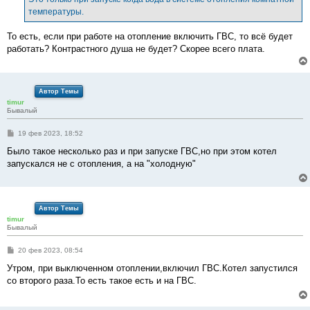
н
температуры.
и
е
То есть, если при работе на отопление включить ГВС, то всё будет
работать? Контрастного душа не будет? Скорее всего плата.
Автор Темы
timur
Бывалый
С
19 фев 2023, 18:52
о
о
Было такое несколько раз и при запуске ГВС,но при этом котел
б
запускался не с отопления, а на "холодную"
щ
е
н
и
е
Автор Темы
timur
Бывалый
С
20 фев 2023, 08:54
о
о
Утром, при выключенном отоплении,включил ГВС.Котел запустился
б
со второго раза.То есть такое есть и на ГВС.
щ
е
н
и