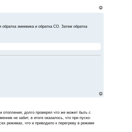
к
В
н
е
а
р
ч
н
а
у
л
 обратка змеевика и обратка СО. Затем обратка
т
у
ь
с
я
к
н
а
ч
а
л
у
В
е
р
н
у
 отопления, долго проверял что же может быть с
т
нник не забит, в итоге оказалось, что при пуско-
ь
с
сех режимах, что и приводило к перегреву в режиме
я
к