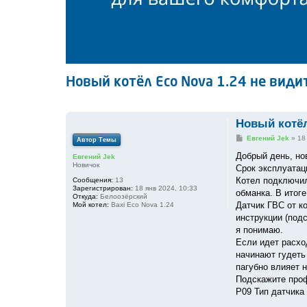
Новый котёл Eco Nova 1.24 не види
Новый котёл
С
Евгений Jek
»
18
Автор Темы
о
о
Добрый день, но
Евгений Jek
б
Новичок
Срок эксплуатац
щ
е
Котел подключил
Сообщения:
13
н
Зарегистрирован:
18 янв 2024, 10:33
обманка. В итоге
и
Откуда:
Белоозёрский
е
Датчик ГВС от ко
Мой котел:
Baxi Eco Nova 1.24
инструкции (подс
я понимаю.
Если идет расхо
начинают гудеть
пагубно влияет 
Подскажите проф
P09 Тип датчика