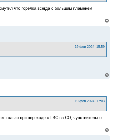
я
к
 смутил что горелка всегда с большим пламенем
н
а
ч
В
а
е
л
р
у
н
у
т
ь
19 фев 2024, 15:59
с
я
к
н
а
ч
В
а
е
л
р
у
н
у
т
ь
19 фев 2024, 17:03
с
я
к
тует только при переходе с ГВС на СО, чувствительно
н
а
ч
В
а
е
л
р