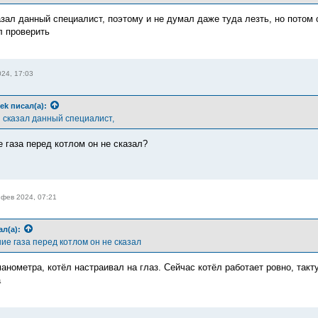
казал данный специалист, поэтому и не думал даже туда лезть, но потом
л проверить
24, 17:03
ek
писал(а):
и сказал данный специалист,
 газа перед котлом он не сказал?
 фев 2024, 07:21
ал(а):
ие газа перед котлом он не сказал
манометра, котёл настраивал на глаз. Сейчас котёл работает ровно, так
а