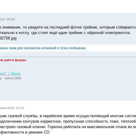
024, 08:58
е внимание, то увидите на последней фотке тройник, которым собирается
кально к котлу, где стоит ещё один тройник с обраткой электрокотла.
2758.jpg
димых прав для просмотра вложений в этом сообщении.
 по работе форума
рт". г. Пенза
у - bahus1980
 фев 2024, 14:12
ник газовой службы, в нерабочее время осуществляющий монтаж систем
дключение контуров корректное, пропускная способность тоже, теплообме
настроен газовый клапан. Горелка работала на максимальном плане во в
ффективности в режиме СО