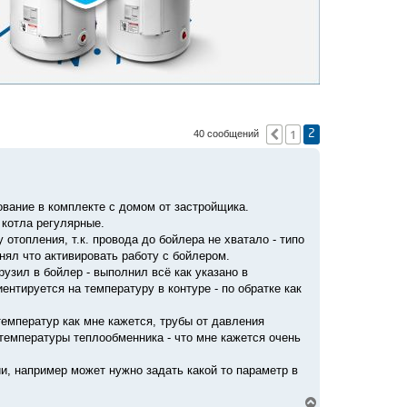
1
Пред.
40 сообщений
2
ование в комплекте с домом от застройщика.
 котла регулярные.
отопления, т.к. провода до бойлера не хватало - типо
онял что активировать работу с бойлером.
рузил в бойлер - выполнил всё как указано в
иентируется на температуру в контуре - по обратке как
емператур как мне кажется, трубы от давления
температуры теплообменника - что мне кажется очень
и, например может нужно задать какой то параметр в
В