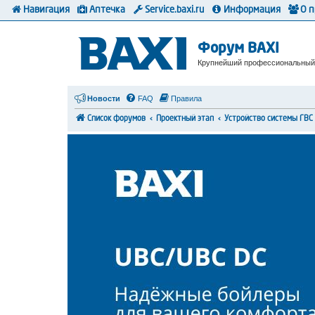
Навигация
Аптечка
Service.baxi.ru
Информация
О 
Форум BAXI
Крупнейший профессиональный
Новости
FAQ
Правила
Список форумов
Проектный этап
Устройство системы ГВС