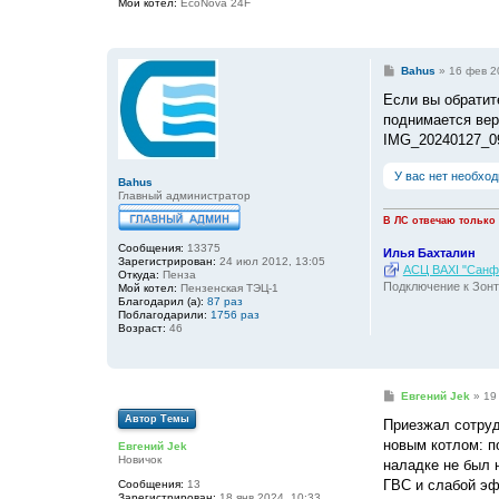
Мой котел:
EcoNova 24F
и
е
С
Bahus
»
16 фев 2
о
о
Если вы обратит
б
поднимается верт
щ
е
IMG_20240127_09
н
и
У вас нет необхо
е
Bahus
Главный администратор
В ЛС отвечаю только
Сообщения:
13375
Илья Бахталин
Зарегистрирован:
24 июл 2012, 13:05
АСЦ BAXI "Санфо
Откуда:
Пенза
Подключение к Зонт
Мой котел:
Пензенская ТЭЦ-1
Благодарил (а):
87 раз
Поблагодарили:
1756 раз
Возраст:
46
С
Евгений Jek
»
19
о
Автор Темы
о
Приезжал сотруд
б
новым котлом: по
Евгений Jek
щ
Новичок
е
наладке не был 
н
ГВС и слабой э
Сообщения:
13
и
Зарегистрирован:
18 янв 2024, 10:33