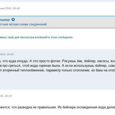
 янв 2024, 09:49
сал(а):
етная чёткая схема соединений
димых прав для просмотра вложений в этом сообщении.
2024, 20:05
 что куда откуда. А это просто фотки. Рисуешь бак, бойлер, насосы, в
ыстро греться, чтоб вода горячая была. А если используешь бойлер, сов
л вторичный теплообменник, параметр только отопление, из бака на ото
24, 20:15
ажется, что разводка не правильная. Из бойлера охлажденная вода долж