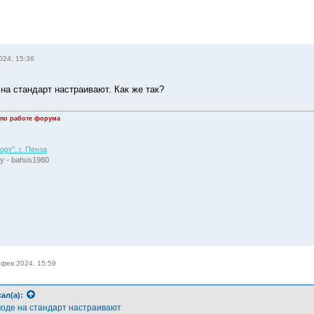
024, 15:36
 на стандарт настраивают. Как же так?
 по работе форума
рт". г. Пенза
у - bahus1980
 фев 2024, 15:59
ал(а):
аводе на стандарт настраивают