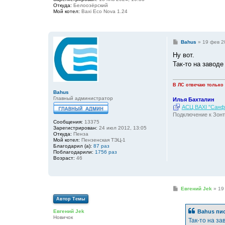
е
Откуда:
Белоозёрский
Мой котел:
Baxi Eco Nova 1.24
С
Bahus
»
19 фев 2
о
о
Ну вот.
б
Так-то на заводе
щ
е
н
и
В ЛС отвечаю только
е
Bahus
Главный администратор
Илья Бахталин
АСЦ BAXI "Санфо
Подключение к Зонт
Сообщения:
13375
Зарегистрирован:
24 июл 2012, 13:05
Откуда:
Пенза
Мой котел:
Пензенская ТЭЦ-1
Благодарил (а):
87 раз
Поблагодарили:
1756 раз
Возраст:
46
С
Евгений Jek
»
19
о
Автор Темы
о
б
Bahus
пис
Евгений Jek
щ
Новичок
е
Так-то на з
н