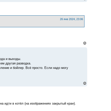
е
р
н
у
т
ь
26 янв 2024, 23:06
с
я
к
н
а
ч
В
а
е
л
р
у
н
у
хода и выходы.
т
сем другая разводка.
ь
с
пление и бойлер. Всё просто. Если надо могу
я
к
н
а
В
ч
е
а
р
л
н
у
у
т
на идти в котёл (на изображениях закрытый кран).
ь
с
я