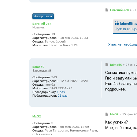
С
Евгений Jek
»
27
о
Автор Темы
о
б
kdme56
пи
Евгений Jek
щ
Новичок
е
Нужна конкр
н
Сообщения:
13
и
Зарегистрирован:
18 янв 2024, 10:33
е
Откуда:
Белоозёрский
У вас нет необхо
Мой котел:
Baxi Eco Nova 1.24
С
kdme56
»
27 янв 
kdme56
о
Завсегдатай
о
Схематика нужна,
б
Сообщения:
243
Гвс и задуман б
щ
Зарегистрирован:
12 окт 2022, 23:20
е
Eco 4s / заглуши
Откуда:
челяба
н
Мой котел:
BAXI ECO4s 24
подробнее.
и
Благодарил (а):
1 раз
е
Поблагодарили:
21 раз
С
MaG2
»
15 фев 20
MaG2
о
о
Как успехи?
Сообщения:
3
б
Зарегистрирован:
08 фев 2024, 18:09
Мне, всё-таки, к
щ
Откуда:
Респ Татарстан, Нижнекамский р-н,
е
г Нижнекамск
н