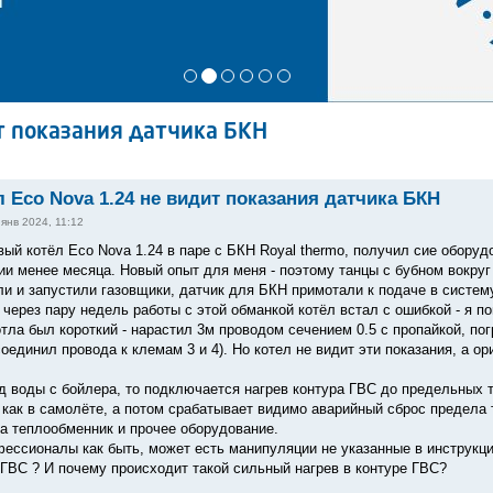
т показания датчика БКН
 Eco Nova 1.24 не видит показания датчика БКН
 янв 2024, 11:12
вый котёл Eco Nova 1.24 в паре с БКН Royal thermo, получил сие оборуд
ии менее месяца. Новый опыт для меня - поэтому танцы с бубном вокруг
и и запустили газовщики, датчик для БКН примотали к подаче в систему 
 через пару недель работы с этой обманкой котёл встал с ошибкой - я п
тла был короткий - нарастил 3м проводом сечением 0.5 с пропайкой, пог
оединил провода к клемам 3 и 4). Но котел не видит эти показания, а ор
д воды с бойлера, то подключается нагрев контура ГВС до предельных т
 как в самолёте, а потом срабатывает видимо аварийный сброс предела 
на теплообменник и прочее оборудование.
ессионалы как быть, может есть манипуляции не указанные в инструкци
 ГВС ? И почему происходит такой сильный нагрев в контуре ГВС?