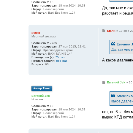
Сообщения:
13
и
Зарегистрирован:
18 янв 2024, 10:33
е
Да, так мне и с
Откуда:
Белоозёрский
работает и реши
Мой котел:
Baxi Eco Nova 1.24
С
Starik
»
19 фев 20
Starik
о
Местный аксакал
о
б
Сообщения:
7735
Евгений J
щ
Зарегистрирован:
27 ноя 2015, 22:41
е
Да, так мне 
Откуда:
Краснодарский край
н
Мой котел:
BAXI MAIN 5 14f
и
Благодарил (а):
75 раз
е
А какое давление
Поблагодарили:
856 раз
Возраст:
60
С
Евгений Jek
»
20
о
Автор Темы
о
б
Starik
пис
Евгений Jek
щ
Новичок
е
какое давлен
н
Сообщения:
13
и
Зарегистрирован:
18 янв 2024, 10:33
е
нет, он был без 
Откуда:
Белоозёрский
вырос КПД котл
Мой котел:
Baxi Eco Nova 1.24