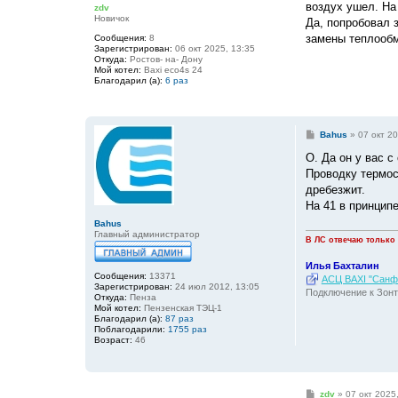
воздух ушел. На
zdv
щ
Новичок
е
Да, попробовал 
н
замены теплообм
Сообщения:
8
и
Зарегистрирован:
06 окт 2025, 13:35
е
Откуда:
Ростов- на- Дону
Мой котел:
Baxi eco4s 24
Благодарил (а):
6 раз
С
Bahus
»
07 окт 20
о
о
О. Да он у вас 
б
Проводку термос
щ
е
дребезжит.
н
На 41 в принцип
и
е
Bahus
Главный администратор
В ЛС отвечаю только
Илья Бахталин
Сообщения:
13371
АСЦ BAXI "Санфо
Зарегистрирован:
24 июл 2012, 13:05
Подключение к Зонт
Откуда:
Пенза
Мой котел:
Пензенская ТЭЦ-1
Благодарил (а):
87 раз
Поблагодарили:
1755 раз
Возраст:
46
С
zdv
»
07 окт 2025