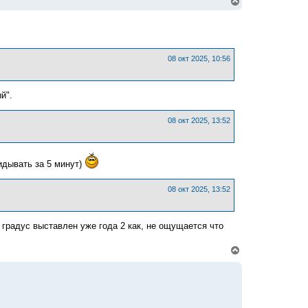
В
е
р
н
у
т
ь
08 окт 2025, 10:56
с
я
к
й".
н
а
ч
08 окт 2025, 13:52
а
л
у
идывать за 5 минут)
08 окт 2025, 13:52
1 градус выставлен уже года 2 как, не ощущается что
В
е
р
н
у
т
ь