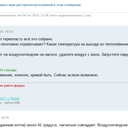
димых прав для просмотра вложений в этом сообщении.
ктировалось
zdv
06 окт 2025, 21:08, всего редактировалось 1 раз.
25, 09:29
з термопасту всё это собрано.
н легитимно отрабатывает? Какая температура на выходе из теплообменн
ыт ли воздухоотводчик на насосе, удалите воздух с вала. Запустите пар
24 секунды:
менник, конечно, кривой быть. Сейчас всякое возможно.
 по работе форума
рт". г. Пенза
у - bahus1980
, 09:58
данным котла) около 41 градуса, тактильно совпадает. Воздухоотводчик