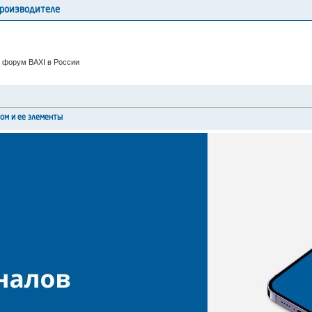
производителе
 форум BAXI в России
лом и ее элементы