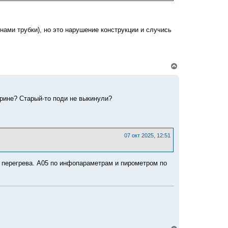
к
н
а
ч
нами трубки), но это нарушение конструкции и случись
а
л
у
В
е
р
н
у
ирине? Старый-то поди не выкинули?
т
ь
с
я
к
07 окт 2025, 12:51
н
а
ч
а
 перегрева. А05 по инфопараметрам и пирометром по
л
у