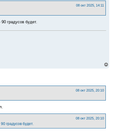
с
08 окт 2025, 14:11
я
к
н
а
 90 градусов будет.
ч
а
л
у
В
е
р
н
у
т
ь
08 окт 2025, 20:10
с
я
к
л.
н
а
ч
08 окт 2025, 20:10
а
90 градусов будет.
л
у