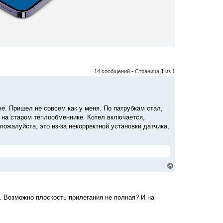
14 сообщений • Страница
1
из
1
е. Пришел не совсем как у меня. По патрубкам стал,
о на старом теплообменнике. Котел включается,
пожалуйста, это из-за некорректной установки датчика,
В
е
р
н
у
3. Возможно плоскость прилегания не полная? И на
т
ь
с
я