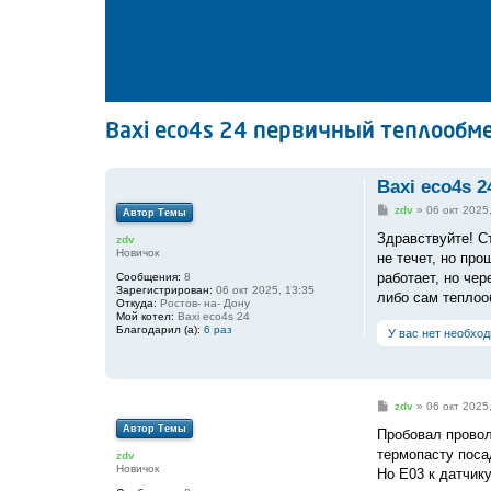
Baxi eco4s 24 первичный теплообм
Baxi eco4s 
С
zdv
»
06 окт 2025
Автор Темы
о
о
Здравствуйте! С
zdv
б
Новичок
не течет, но пр
щ
е
работает, но чер
Сообщения:
8
н
Зарегистрирован:
06 окт 2025, 13:35
либо сам теплоо
и
Откуда:
Ростов- на- Дону
е
Мой котел:
Baxi eco4s 24
Благодарил (а):
6 раз
У вас нет необхо
С
zdv
»
06 окт 2025
о
Автор Темы
о
Пробовал провол
б
термопасту поса
zdv
щ
Новичок
е
Но Е03 к датчику
н