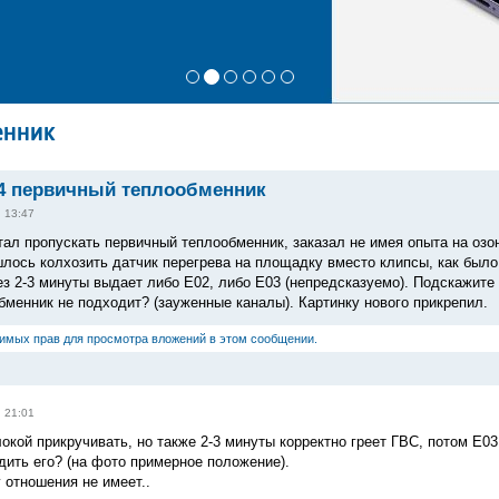
енник
24 первичный теплообменник
, 13:47
тал пропускать первичный теплообменник, заказал не имея опыта на озон
ошлось колхозить датчик перегрева на площадку вместо клипсы, как был
ез 2-3 минуты выдает либо Е02, либо Е03 (непредсказуемо). Подскажите 
бменник не подходит? (зауженные каналы). Картинку нового прикрепил.
димых прав для просмотра вложений в этом сообщении.
, 21:01
окой прикручивать, но также 2-3 минуты корректно греет ГВС, потом Е0
дить его? (на фото примерное положение).
 отношения не имеет..