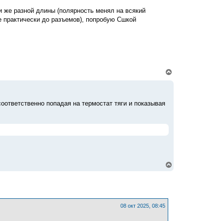
у
и же разной длины (полярность менял на всякий
т
е практически до разъемов), попробую Сшкой
ь
с
я
к
н
а
ч
а
В
л
е
у
р
н
у
оответственно попадая на термостат тяги и показывая
т
ь
с
я
к
н
а
ч
а
В
л
е
у
р
н
у
т
ь
08 окт 2025, 08:45
с
я