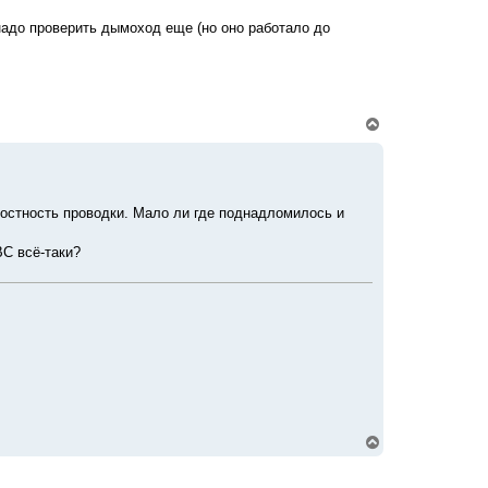
ь
с
надо проверить дымоход еще (но оно работало до
я
к
н
а
ч
а
В
л
е
у
р
н
у
т
елостность проводки. Мало ли где поднадломилось и
ь
с
я
ВС всё-таки?
к
н
а
ч
а
л
у
В
е
р
н