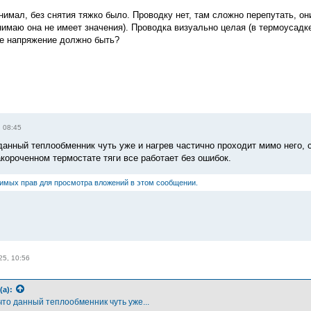
нимал, без снятия тяжко было. Проводку нет, там сложно перепутать, он
онимаю она не имеет значения). Проводка визуально целая (в термоусадк
же напряжение должно быть?
, 08:45
данный теплообменник чуть уже и нагрев частично проходит мимо него, с
акороченном термостате тяги все работает без ошибок.
димых прав для просмотра вложений в этом сообщении.
25, 10:56
(а):
что данный теплообменник чуть уже...