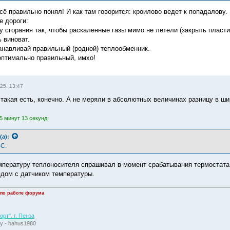
сё правильно понял! И как там говорится: кроилово ведет к попадалову.
е дороги:
у сгорания так, чтобы раскаленные газы мимо не летели (закрыть пласти
ь виноват.
танавливай правильный (родной) теплообменник.
оптимально правильный, имхо!
25, 13:47
 такая есть, конечно. А не меряли в абсолютных величинах разницу в ш
5 минут 13 секунд:
(а):
ВС.
мпературу теплоносителя спрашивал в момент срабатывания термостата
ядом с датчиком температуры.
 по работе форума
рт". г. Пенза
у - bahus1980