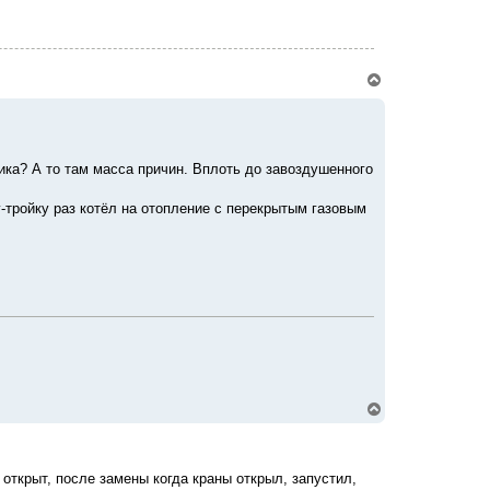
к
н
а
ч
а
В
л
е
у
р
н
у
т
ика? А то там масса причин. Вплоть до завоздушенного
ь
с
я
у-тройку раз котёл на отопление с перекрытым газовым
к
н
а
ч
а
л
у
В
е
р
н
у
 открыт, после замены когда краны открыл, запустил,
т