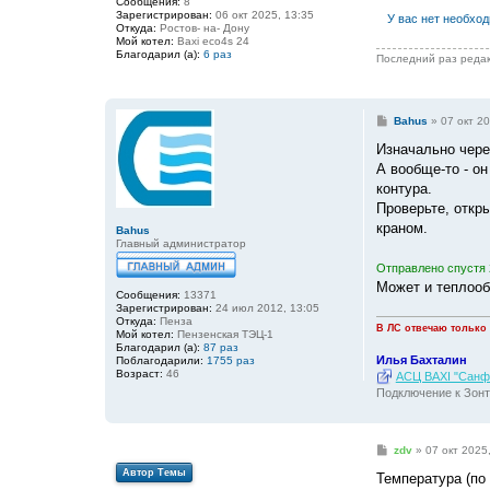
Сообщения:
8
и
Зарегистрирован:
06 окт 2025, 13:35
У вас нет необхо
е
Откуда:
Ростов- на- Дону
Мой котел:
Baxi eco4s 24
Благодарил (а):
6 раз
Последний раз реда
С
Bahus
»
07 окт 20
о
о
Изначально чере
б
А вообще-то - о
щ
е
контура.
н
Проверьте, откр
и
е
краном.
Bahus
Главный администратор
Отправлено спустя 
Может и теплооб
Сообщения:
13371
Зарегистрирован:
24 июл 2012, 13:05
Откуда:
Пенза
В ЛС отвечаю только
Мой котел:
Пензенская ТЭЦ-1
Благодарил (а):
87 раз
Илья Бахталин
Поблагодарили:
1755 раз
Возраст:
46
АСЦ BAXI "Санфо
Подключение к Зонт
С
zdv
»
07 окт 2025
о
Автор Темы
о
Температура (по 
б