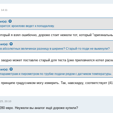
 14:11
ал(а):
ворится: кроилово ведет к попадалову.
оторый я взял ошибочно, дороже стоит нежели тот, который "оригинальны
ал(а):
 в абсолютных величинах разницу в ширине? Старый-то поди не выкинули?
 заодно может поставлю старый для теста (уже приловчился котел раск
ал(а):
параметрам и пирометром по трубке подачи рядом с датчиком температуры.
 принципе градусником могу измерить. Так, навскидку, соответствует (4
25, 20:10
280 евро. Неужели вы аналог ещё дороже купили?