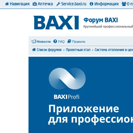
Навигация
Аптечка
Service.baxi.ru
Информация
О 
Форум BAXI
Крупнейший профессиональный
Новости
FAQ
Правила
Список форумов
Проектный этап
Система отопления в це