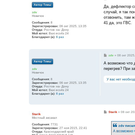
о
Автор Темы
о
Да, дефлектор с
б
случай, я так п
zdv
щ
Новичок
е
отзвонить, там 
н
41 да, это ГВС.
Сообщения:
8
и
Зарегистрирован:
06 окт 2025, 13:35
е
Откуда:
Ростов- на- Дону
Мой котел:
Baxi eco4s 24
Благодарил (а):
6 раз
С
zdv
»
08 окт 2025
о
Автор Темы
о
А возможно что 
б
перегрев? При з
zdv
щ
Новичок
е
н
Сообщения:
8
У вас нет необхо
и
Зарегистрирован:
06 окт 2025, 13:35
е
Откуда:
Ростов- на- Дону
Мой котел:
Baxi eco4s 24
Благодарил (а):
6 раз
С
Starik
»
08 окт 20
Starik
о
Местный аксакал
о
б
Сообщения:
7731
zdv
писал
щ
Зарегистрирован:
27 ноя 2015, 22:41
е
А возможно 
Откуда:
Краснодарский край
н