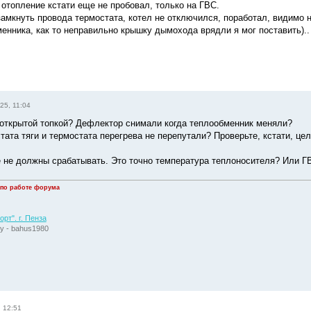
 отопление кстати еще не пробовал, только на ГВС.
замкнуть провода термостата, котел не отключился, поработал, видимо 
енника, как то неправильно крышку дымохода врядли я мог поставить)..
25, 11:04
с открытой топкой? Дефлектор снимали когда теплообменник меняли?
тата тяги и термостата перегрева не перепутали? Проверьте, кстати, ц
е не должны срабатывать. Это точно температура теплоносителя? Или Г
 по работе форума
рт". г. Пенза
у - bahus1980
, 12:51