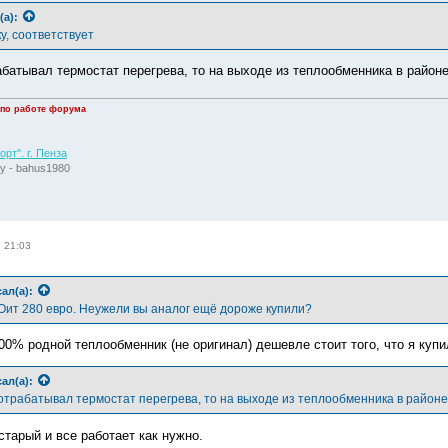
(а):
ку, соответствует
батывал термостат перегрева, то на выходе из теплообменника в районе
 по работе форума
рт". г. Пенза
у - bahus1980
, 21:03
ал(а):
Оит 280 евро. Неужели вы аналог ещё дороже купили?
00% родной теплообменник (не оригинал) дешевле стоит того, что я купи
ал(а):
отрабатывал термостат перегрева, то на выходе из теплообменника в районе 
старый и все работает как нужно.