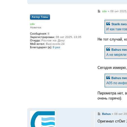
С
zdv
»
08 окт 2025,
о
Автор Темы
о
б
Starik
пис
zdv
щ
Новичок
е
И как там го
н
Сообщения:
8
и
Зарегистрирован:
06 окт 2025, 13:35
е
Не тот случай, к
Откуда:
Ростов- на- Дону
Мой котел:
Baxi eco4s 24
Благодарил (а):
6 раз
Bahus
пис
А не меряли
Сегодня измерю,
Bahus
пис
А05 по инфо
Пирометра нет, в
очень горячо).
С
Bahus
»
08 окт 20
о
о
Оригинал стОит 
б