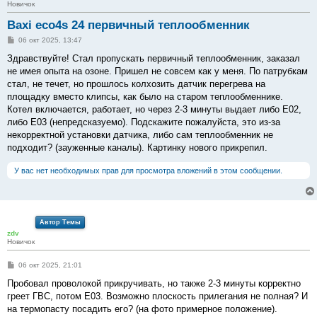
Новичок
Baxi eco4s 24 первичный теплообменник
С
06 окт 2025, 13:47
о
о
Здравствуйте! Стал пропускать первичный теплообменник, заказал
б
не имея опыта на озоне. Пришел не совсем как у меня. По патрубкам
щ
е
стал, не течет, но прошлось колхозить датчик перегрева на
н
площадку вместо клипсы, как было на старом теплообменнике.
и
е
Котел включается, работает, но через 2-3 минуты выдает либо Е02,
либо Е03 (непредсказуемо). Подскажите пожалуйста, это из-за
некорректной установки датчика, либо сам теплообменник не
подходит? (зауженные каналы). Картинку нового прикрепил.
У вас нет необходимых прав для просмотра вложений в этом сообщении.
Автор Темы
zdv
Новичок
С
06 окт 2025, 21:01
о
о
Пробовал проволокой прикручивать, но также 2-3 минуты корректно
б
греет ГВС, потом Е03. Возможно плоскость прилегания не полная? И
щ
е
на термопасту посадить его? (на фото примерное положение).
н