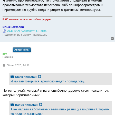
Я именно про температуру теплоносителя спрашивал в момент
срабатывания термостата перегрева. А05 по инфопараметрам и
пирометром по трубке подачи рядом с датчиком температуры.
В ЛС отвечаю только по работе форума
Илья Бахталин
АСЦ BAXI "Санфорт". г. Пенза
Подключение к Зонту - bahus1980
Автор Темы
zdv
Новичок
С
08 окт 2025, 14:11
о
о
б
Starik
писал(а):
щ
е
И как там говорится: кроилово ведет к попадалову.
н
и
е
Не тот случай, который я взял ошибочно, дороже стоит нежели тот,
который "оригинальный".
Bahus
писал(а):
А не меряли в абсолютных величинах разницу в ширине? Старый-
то поди не выкинули?