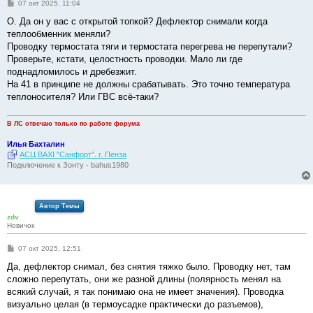
С
07 окт 2025, 11:04
о
о
О. Да он у вас с открытой топкой? Дефлектор снимали когда
б
теплообменник меняли?
щ
е
Проводку термостата тяги и термостата перегрева не перепутали?
н
Проверьте, кстати, целостность проводки. Мало ли где
и
е
поднадломилось и дребезжит.
На 41 в принципе не должны срабатывать. Это точно температура
теплоносителя? Или ГВС всё-таки?
В ЛС отвечаю только по работе форума
Илья Бахталин
АСЦ BAXI "Санфорт". г. Пенза
Подключение к Зонту - bahus1980
Автор Темы
zdv
Новичок
С
07 окт 2025, 12:51
о
о
Да, дефлектор снимал, без снятия тяжко было. Проводку нет, там
б
сложно перепутать, они же разной длины (полярность менял на
щ
е
всякий случай, я так понимаю она не имеет значения). Проводка
н
визуально целая (в термоусадке практически до разъемов),
и