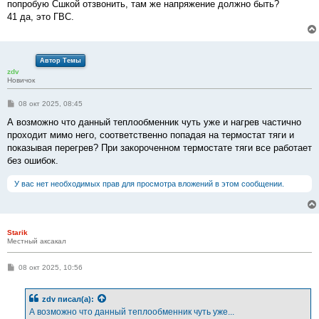
е
попробую Сшкой отзвонить, там же напряжение должно быть?
41 да, это ГВС.
Автор Темы
zdv
Новичок
С
08 окт 2025, 08:45
о
о
А возможно что данный теплообменник чуть уже и нагрев частично
б
проходит мимо него, соответственно попадая на термостат тяги и
щ
е
показывая перегрев? При закороченном термостате тяги все работает
н
без ошибок.
и
е
У вас нет необходимых прав для просмотра вложений в этом сообщении.
Starik
Местный аксакал
С
08 окт 2025, 10:56
о
о
б
zdv
писал(а):
щ
е
А возможно что данный теплообменник чуть уже...
н