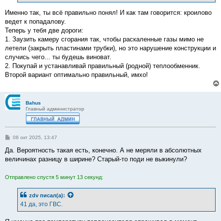
и
е
Именно так, ты всё правильно понял! И как там говорится: кроилово
ведет к попадалову.
Теперь у тебя две дороги:
1. Заузить камеру сгорания так, чтобы раскаленные газы мимо не
летели (закрыть пластинами трубки), но это нарушение конструкции и
случись чего... ты будешь виноват.
2. Покупай и устанавливай правильный (родной) теплообменник.
Второй вариант оптимально правильный, имхо!
Bahus
Главный администратор
С
08 окт 2025, 13:47
о
о
Да. Вероятность такая есть, конечно. А не меряли в абсолютных
б
величинах разницу в ширине? Старый-то поди не выкинули?
щ
е
н
Отправлено спустя 5 минут 13 секунд:
и
е
zdv
писал(а):
41 да, это ГВС.