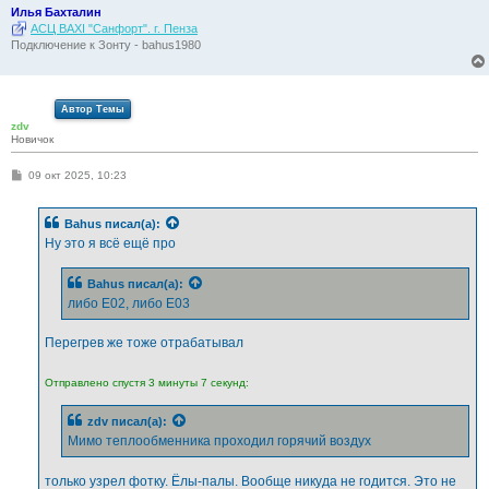
Илья Бахталин
АСЦ BAXI "Санфорт". г. Пенза
Подключение к Зонту - bahus1980
Автор Темы
zdv
Новичок
С
09 окт 2025, 10:23
о
о
б
Bahus
писал(а):
щ
е
Ну это я всё ещё про
н
и
е
Bahus
писал(а):
либо Е02, либо Е03
Перегрев же тоже отрабатывал
Отправлено спустя 3 минуты 7 секунд:
zdv
писал(а):
Мимо теплообменника проходил горячий воздух
только узрел фотку. Ёлы-палы. Вообще никуда не годится. Это не