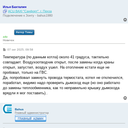
Илья Бахталин
АСЦ BAXI "Санфорт". г. Пенза
Подключение к Зонту - bahus1980
Автор Темы
zdv
Новичок
С
07 окт 2025, 09:58
о
о
Температура (по данным котла) около 41 градуса, тактильно
б
совпадает. Воздухоотводчик открыт, после замены когда краны
щ
е
открыл, запустил, воздух ушел. На отопление кстати еще не
н
пробовал, только на ГВС.
и
е
Да, попробовал замкнуть провода термостата, котел не отключился,
поработал, видимо надо проверить дымоход еще (но оно работало
до замены теплообменника, как то неправильно крышку дымохода
врядли я мог поставить)..
Bahus
Главный администратор