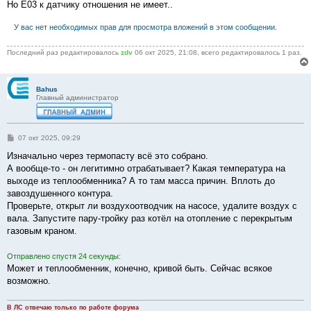
Но Е03 к датчику отношения не имеет..
и
е
У вас нет необходимых прав для просмотра вложений в этом сообщении.
Последний раз редактировалось
zdv
06 окт 2025, 21:08, всего редактировалось 1 раз.
Bahus
Главный администратор
С
07 окт 2025, 09:29
о
о
Изначально через термопасту всё это собрано.
б
А вообще-то - он легитимно отрабатывает? Какая температура на
щ
е
выходе из теплообменника? А то там масса причин. Вплоть до
н
завоздушенного контура.
и
е
Проверьте, открыт ли воздухоотводчик на насосе, удалите воздух с
вала. Запустите пару-тройку раз котёл на отопление с перекрытым
газовым краном.
Отправлено спустя 24 секунды:
Может и теплообменник, конечно, кривой быть. Сейчас всякое
возможно.
В ЛС отвечаю только по работе форума