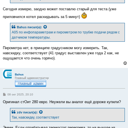
Сегодня измерю, заодно может поставлю старый для теста (уже
приловчился котел раскидывать за 5 минут)
Bahus
писал(а):
А05 по инфопараметрам и пирометром по трубке подачи рядом с
датчиком температуры.
Пирометра нет, в принципе градусником могу измерить. Так,
навскидку, соответствует (41 градус выставлен уже года 2 как, не
ощущается что очень горячо).
Bahus
Главный администратор
С
08 окт 2025, 20:10
о
о
Оригинал стОит 280 евро. Неужели вы аналог ещё дороже купили?
б
щ
е
zdv
писал(а):
н
Так, навскидку, соответствует
и
е
Эммм. Если отрабатывал термостат перегрева, то на выходе из