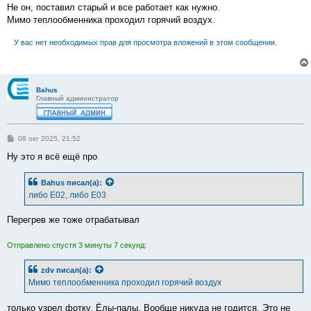
Не он, поставил старый и все работает как нужно.
Мимо теплообменника проходил горячий воздух.
У вас нет необходимых прав для просмотра вложений в этом сообщении.
Bahus
Главный администратор
С
08 окт 2025, 21:52
о
о
Ну это я всё ещё про
б
щ
е
Bahus
писал(а):
н
либо Е02, либо Е03
и
е
Перегрев же тоже отрабатывал
Отправлено спустя 3 минуты 7 секунд:
zdv
писал(а):
Мимо теплообменника проходил горячий воздух
только узрел фотку. Ёлы-палы. Вообще никуда не годится. Это не