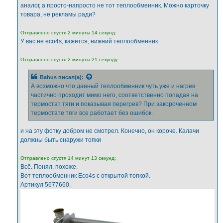
аналог, а просто-напросто не тот теплообменник. Можно карточку
товара, не рекламы ради?
Отправлено спустя 2 минуты 14 секунд:
У вас не eco4s, кажется, нижний теплообменник
Отправлено спустя 2 минуты 21 секунду:
Bahus
писал(а):
А возможно что данный теплообменник чуть уже и нагрев
частично проходит мимо него, соответственно попадая на
термостат тяги и показывая перегрев? При закороченном
термостате тяги все работает без ошибок.
и на эту фотку добром не смотрел. Конечно, он короче. Калачи
должны быть снаружи топки
Отправлено спустя 14 минут 13 секунд:
Всё. Понял, похоже.
Вот теплообменник Eco4s с открытой топкой.
Артикул 5677660.