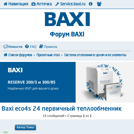
Навигация
Аптечка
Service.baxi.ru
Форум BAXI
Новости
FAQ
Правила
Список форумов
Проектный этап
Система отопления в целом и ее элементы
Baxi eco4s 24 первичный теплообменник
14 сообщений • Страница
1
из
1
Автор Темы
zdv