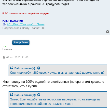
теплообменника в районе 90 градусов будет.
В ЛС отвечаю только по работе форума
Илья Бахталин
АСЦ BAXI "Санфорт". г. Пенза
Подключение к Зонту - bahus1980
Автор Темы
zdv
Новичок
С
08 окт 2025, 21:03
о
о
б
Bahus
писал(а):
щ
е
Оригинал стОит 280 евро. Неужели вы аналог ещё дороже купили?
н
и
е
Имел ввиду на 100% родной теплообменник (не оригинал) дешевле
стоит того, что я купил.
Bahus
писал(а):
Эммм. Если отрабатывал термостат перегрева, то на выходе из
теплообменника в районе 90 градусов будет.