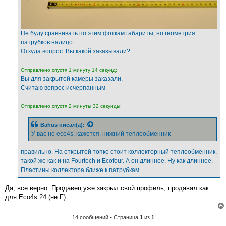
Не буду сравнивать по этим фоткам габариты, но геометрия
патрубков налицо.
Откуда вопрос. Вы какой заказывали?
Отправлено спустя 1 минуту 14 секунд:
Вы для закрытой камеры заказали.
Считаю вопрос исчерпанным
Отправлено спустя 2 минуты 32 секунды:
Bahus
писал(а):
У вас не eco4s, кажется, нижний теплообменник
правильно. На открытой топке стоит коллекторный теплообменник,
такой же как и на Fourtech и Ecofour. А он длиннее. Ну как длиннее.
Пластины коллектора ближе к патрубкам
Да, все верно. Продавец уже закрыл свой профиль, продавал как
для Eco4s 24 (не F).
14 сообщений • Страница
1
из
1