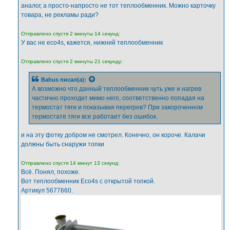
аналог, а просто-напросто не тот теплообменник. Можно карточку
товара, не рекламы ради?
Отправлено спустя 2 минуты 14 секунд:
У вас не eco4s, кажется, нижний теплообменник
Отправлено спустя 2 минуты 21 секунду:
Bahus
писал(а):
А возможно что данный теплообменник чуть уже и нагрев
частично проходит мимо него, соответственно попадая на
термостат тяги и показывая перегрев? При закороченном
термостате тяги все работает без ошибок.
и на эту фотку добром не смотрел. Конечно, он короче. Калачи
должны быть снаружи топки
Отправлено спустя 14 минут 13 секунд:
Всё. Понял, похоже.
Вот теплообменник Eco4s с открытой топкой.
Артикул 5677660.