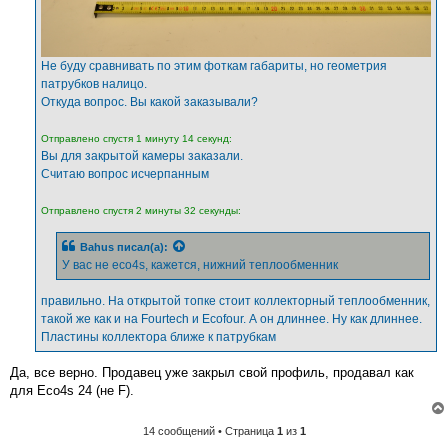
Не буду сравнивать по этим фоткам габариты, но геометрия
патрубков налицо.
Откуда вопрос. Вы какой заказывали?
Отправлено спустя 1 минуту 14 секунд:
Вы для закрытой камеры заказали.
Считаю вопрос исчерпанным
Отправлено спустя 2 минуты 32 секунды:
Bahus
писал(а):
У вас не eco4s, кажется, нижний теплообменник
правильно. На открытой топке стоит коллекторный теплообменник,
такой же как и на Fourtech и Ecofour. А он длиннее. Ну как длиннее.
Пластины коллектора ближе к патрубкам
Да, все верно. Продавец уже закрыл свой профиль, продавал как
для Eco4s 24 (не F).
14 сообщений • Страница
1
из
1