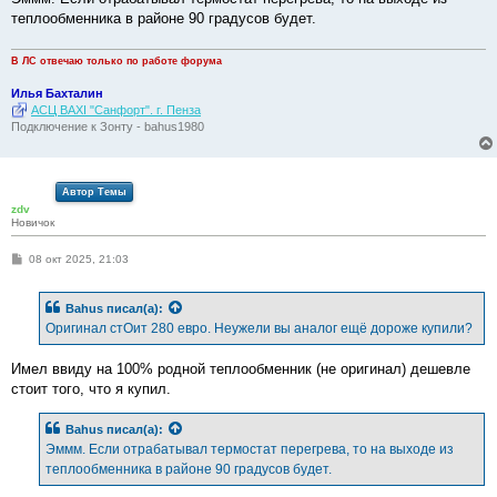
теплообменника в районе 90 градусов будет.
В ЛС отвечаю только по работе форума
Илья Бахталин
АСЦ BAXI "Санфорт". г. Пенза
Подключение к Зонту - bahus1980
Автор Темы
zdv
Новичок
С
08 окт 2025, 21:03
о
о
б
Bahus
писал(а):
щ
е
Оригинал стОит 280 евро. Неужели вы аналог ещё дороже купили?
н
и
е
Имел ввиду на 100% родной теплообменник (не оригинал) дешевле
стоит того, что я купил.
Bahus
писал(а):
Эммм. Если отрабатывал термостат перегрева, то на выходе из
теплообменника в районе 90 градусов будет.