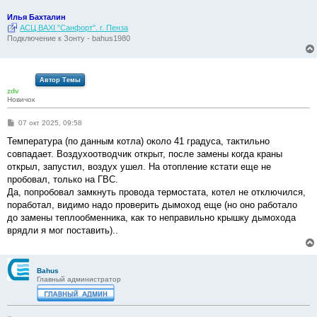
Илья Бахталин
АСЦ BAXI "Санфорт". г. Пенза
Подключение к Зонту - bahus1980
Автор Темы
zdv
Новичок
С
07 окт 2025, 09:58
о
о
Температура (по данным котла) около 41 градуса, тактильно
б
совпадает. Воздухоотводчик открыт, после замены когда краны
щ
е
открыл, запустил, воздух ушел. На отопление кстати еще не
н
пробовал, только на ГВС.
и
е
Да, попробовал замкнуть провода термостата, котел не отключился,
поработал, видимо надо проверить дымоход еще (но оно работало
до замены теплообменника, как то неправильно крышку дымохода
врядли я мог поставить)..
Bahus
Главный администратор