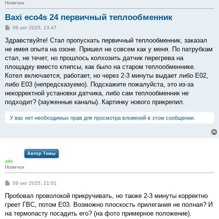
Новичок
Baxi eco4s 24 первичный теплообменник
С
06 окт 2025, 13:47
о
о
Здравствуйте! Стал пропускать первичный теплообменник, заказал
б
не имея опыта на озоне. Пришел не совсем как у меня. По патрубкам
щ
е
стал, не течет, но прошлось колхозить датчик перегрева на
н
площадку вместо клипсы, как было на старом теплообменнике.
и
е
Котел включается, работает, но через 2-3 минуты выдает либо Е02,
либо Е03 (непредсказуемо). Подскажите пожалуйста, это из-за
некорректной установки датчика, либо сам теплообменник не
подходит? (зауженные каналы). Картинку нового прикрепил.
У вас нет необходимых прав для просмотра вложений в этом сообщении.
Автор Темы
zdv
Новичок
С
06 окт 2025, 21:01
о
о
Пробовал проволокой прикручивать, но также 2-3 минуты корректно
б
греет ГВС, потом Е03. Возможно плоскость прилегания не полная? И
щ
е
на термопасту посадить его? (на фото примерное положение).
н