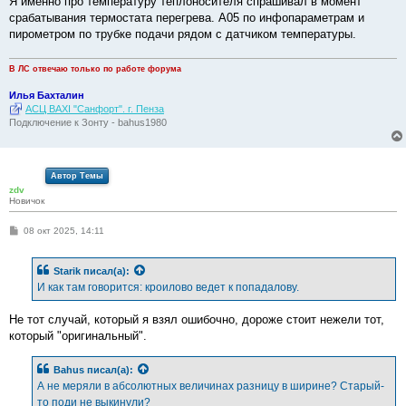
Я именно про температуру теплоносителя спрашивал в момент
срабатывания термостата перегрева. А05 по инфопараметрам и
пирометром по трубке подачи рядом с датчиком температуры.
В ЛС отвечаю только по работе форума
Илья Бахталин
АСЦ BAXI "Санфорт". г. Пенза
Подключение к Зонту - bahus1980
Автор Темы
zdv
Новичок
С
08 окт 2025, 14:11
о
о
б
Starik
писал(а):
щ
е
И как там говорится: кроилово ведет к попадалову.
н
и
е
Не тот случай, который я взял ошибочно, дороже стоит нежели тот,
который "оригинальный".
Bahus
писал(а):
А не меряли в абсолютных величинах разницу в ширине? Старый-
то поди не выкинули?