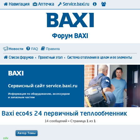
Навигация
Аптечка
Service.baxi.ru
Форум BAXI
Новости
FAQ
Правила
Список форумов
Проектный этап
Система отопления в целом и ее элементы
Baxi eco4s 24 первичный теплообменник
14 сообщений • Страница
1
из
1
Автор Темы
zdv