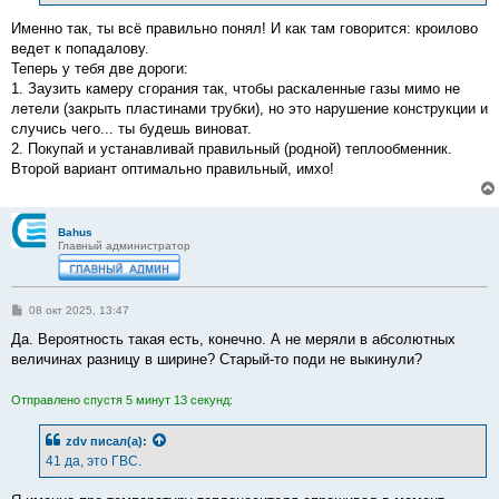
и
е
Именно так, ты всё правильно понял! И как там говорится: кроилово
ведет к попадалову.
Теперь у тебя две дороги:
1. Заузить камеру сгорания так, чтобы раскаленные газы мимо не
летели (закрыть пластинами трубки), но это нарушение конструкции и
случись чего... ты будешь виноват.
2. Покупай и устанавливай правильный (родной) теплообменник.
Второй вариант оптимально правильный, имхо!
Bahus
Главный администратор
С
08 окт 2025, 13:47
о
о
Да. Вероятность такая есть, конечно. А не меряли в абсолютных
б
величинах разницу в ширине? Старый-то поди не выкинули?
щ
е
н
Отправлено спустя 5 минут 13 секунд:
и
е
zdv
писал(а):
41 да, это ГВС.