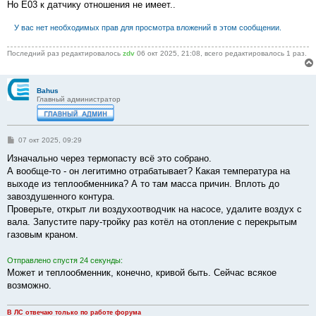
Но Е03 к датчику отношения не имеет..
и
е
У вас нет необходимых прав для просмотра вложений в этом сообщении.
Последний раз редактировалось
zdv
06 окт 2025, 21:08, всего редактировалось 1 раз.
Bahus
Главный администратор
С
07 окт 2025, 09:29
о
о
Изначально через термопасту всё это собрано.
б
А вообще-то - он легитимно отрабатывает? Какая температура на
щ
е
выходе из теплообменника? А то там масса причин. Вплоть до
н
завоздушенного контура.
и
е
Проверьте, открыт ли воздухоотводчик на насосе, удалите воздух с
вала. Запустите пару-тройку раз котёл на отопление с перекрытым
газовым краном.
Отправлено спустя 24 секунды:
Может и теплообменник, конечно, кривой быть. Сейчас всякое
возможно.
В ЛС отвечаю только по работе форума