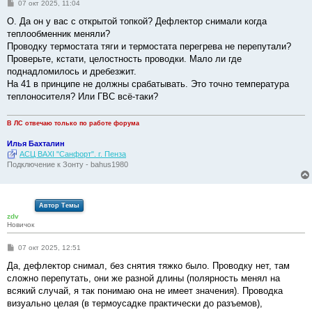
С
07 окт 2025, 11:04
о
о
О. Да он у вас с открытой топкой? Дефлектор снимали когда
б
теплообменник меняли?
щ
е
Проводку термостата тяги и термостата перегрева не перепутали?
н
Проверьте, кстати, целостность проводки. Мало ли где
и
е
поднадломилось и дребезжит.
На 41 в принципе не должны срабатывать. Это точно температура
теплоносителя? Или ГВС всё-таки?
В ЛС отвечаю только по работе форума
Илья Бахталин
АСЦ BAXI "Санфорт". г. Пенза
Подключение к Зонту - bahus1980
Автор Темы
zdv
Новичок
С
07 окт 2025, 12:51
о
о
Да, дефлектор снимал, без снятия тяжко было. Проводку нет, там
б
сложно перепутать, они же разной длины (полярность менял на
щ
е
всякий случай, я так понимаю она не имеет значения). Проводка
н
визуально целая (в термоусадке практически до разъемов),
и