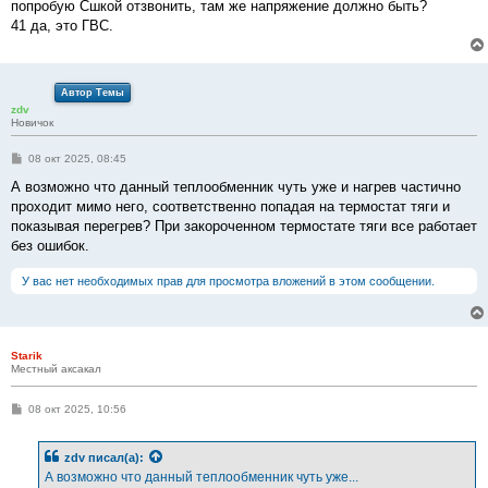
е
попробую Сшкой отзвонить, там же напряжение должно быть?
41 да, это ГВС.
Автор Темы
zdv
Новичок
С
08 окт 2025, 08:45
о
о
А возможно что данный теплообменник чуть уже и нагрев частично
б
проходит мимо него, соответственно попадая на термостат тяги и
щ
е
показывая перегрев? При закороченном термостате тяги все работает
н
без ошибок.
и
е
У вас нет необходимых прав для просмотра вложений в этом сообщении.
Starik
Местный аксакал
С
08 окт 2025, 10:56
о
о
б
zdv
писал(а):
щ
е
А возможно что данный теплообменник чуть уже...
н