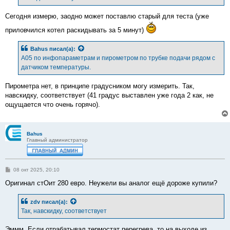
Сегодня измерю, заодно может поставлю старый для теста (уже
приловчился котел раскидывать за 5 минут)
Bahus
писал(а):
А05 по инфопараметрам и пирометром по трубке подачи рядом с
датчиком температуры.
Пирометра нет, в принципе градусником могу измерить. Так,
навскидку, соответствует (41 градус выставлен уже года 2 как, не
ощущается что очень горячо).
Bahus
Главный администратор
С
08 окт 2025, 20:10
о
о
Оригинал стОит 280 евро. Неужели вы аналог ещё дороже купили?
б
щ
е
zdv
писал(а):
н
Так, навскидку, соответствует
и
е
Эммм. Если отрабатывал термостат перегрева, то на выходе из