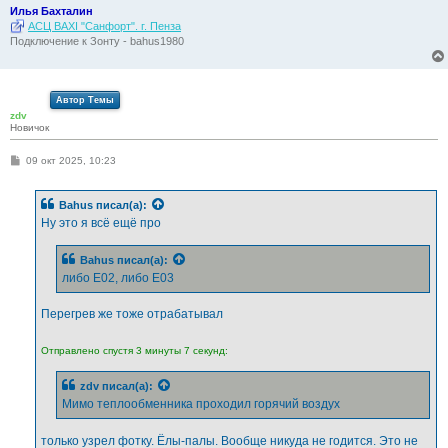
Илья Бахталин
АСЦ BAXI "Санфорт". г. Пенза
Подключение к Зонту - bahus1980
Автор Темы
zdv
Новичок
С
09 окт 2025, 10:23
о
о
б
Bahus
писал(а):
щ
е
Ну это я всё ещё про
н
и
е
Bahus
писал(а):
либо Е02, либо Е03
Перегрев же тоже отрабатывал
Отправлено спустя 3 минуты 7 секунд:
zdv
писал(а):
Мимо теплообменника проходил горячий воздух
только узрел фотку. Ёлы-палы. Вообще никуда не годится. Это не