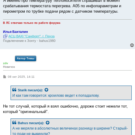
Я именно про температуру теплоносителя спрашивал в момент
срабатывания термостата перегрева. А05 по инфопараметрам и
пирометром по трубке подачи рядом с датчиком температуры.
В ЛС отвечаю только по работе форума
Илья Бахталин
АСЦ BAXI "Санфорт". г. Пенза
Подключение к Зонту - bahus1980
Автор Темы
zdv
Новичок
С
08 окт 2025, 14:11
о
о
б
Starik
писал(а):
щ
е
И как там говорится: кроилово ведет к попадалову.
н
и
е
Не тот случай, который я взял ошибочно, дороже стоит нежели тот,
который "оригинальный".
Bahus
писал(а):
А не меряли в абсолютных величинах разницу в ширине? Старый-
то поди не выкинули?