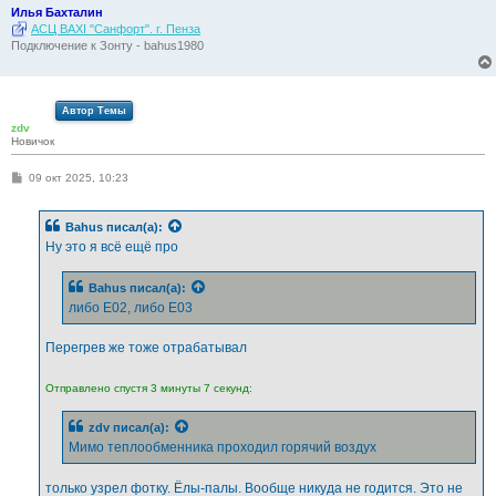
Илья Бахталин
АСЦ BAXI "Санфорт". г. Пенза
Подключение к Зонту - bahus1980
Автор Темы
zdv
Новичок
С
09 окт 2025, 10:23
о
о
б
Bahus
писал(а):
щ
е
Ну это я всё ещё про
н
и
е
Bahus
писал(а):
либо Е02, либо Е03
Перегрев же тоже отрабатывал
Отправлено спустя 3 минуты 7 секунд:
zdv
писал(а):
Мимо теплообменника проходил горячий воздух
только узрел фотку. Ёлы-палы. Вообще никуда не годится. Это не