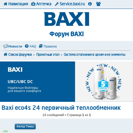
Навигация
Аптечка
Service.baxi.ru
Форум BAXI
Новости
FAQ
Правила
Список форумов
Проектный этап
Система отопления в целом и ее элементы
Baxi eco4s 24 первичный теплообменник
14 сообщений • Страница
1
из
1
Автор Темы
zdv