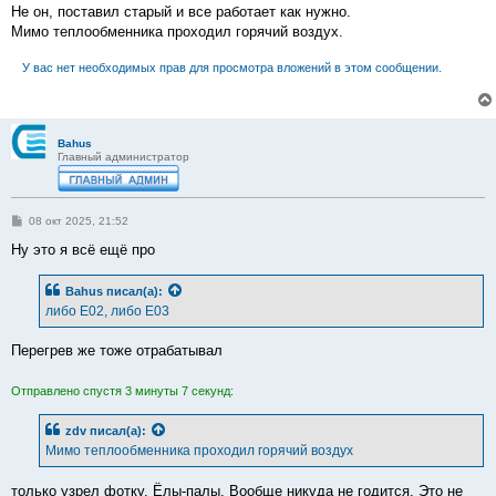
Не он, поставил старый и все работает как нужно.
Мимо теплообменника проходил горячий воздух.
У вас нет необходимых прав для просмотра вложений в этом сообщении.
Bahus
Главный администратор
С
08 окт 2025, 21:52
о
о
Ну это я всё ещё про
б
щ
е
Bahus
писал(а):
н
либо Е02, либо Е03
и
е
Перегрев же тоже отрабатывал
Отправлено спустя 3 минуты 7 секунд:
zdv
писал(а):
Мимо теплообменника проходил горячий воздух
только узрел фотку. Ёлы-палы. Вообще никуда не годится. Это не