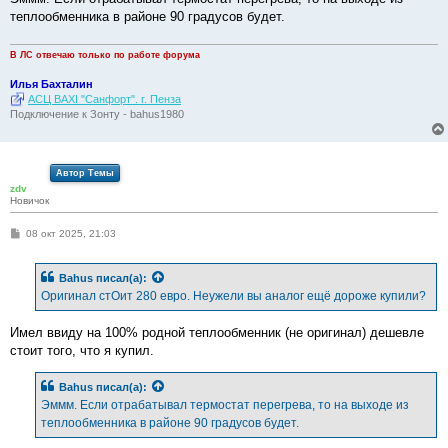
теплообменника в районе 90 градусов будет.
В ЛС отвечаю только по работе форума
Илья Бахталин
АСЦ BAXI "Санфорт". г. Пенза
Подключение к Зонту - bahus1980
Автор Темы
zdv
Новичок
С
08 окт 2025, 21:03
о
о
б
Bahus
писал(а):
щ
е
Оригинал стОит 280 евро. Неужели вы аналог ещё дороже купили?
н
и
е
Имел ввиду на 100% родной теплообменник (не оригинал) дешевле
стоит того, что я купил.
Bahus
писал(а):
Эммм. Если отрабатывал термостат перегрева, то на выходе из
теплообменника в районе 90 градусов будет.