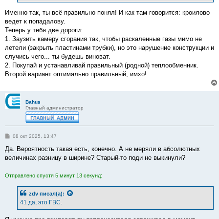
и
е
Именно так, ты всё правильно понял! И как там говорится: кроилово
ведет к попадалову.
Теперь у тебя две дороги:
1. Заузить камеру сгорания так, чтобы раскаленные газы мимо не
летели (закрыть пластинами трубки), но это нарушение конструкции и
случись чего... ты будешь виноват.
2. Покупай и устанавливай правильный (родной) теплообменник.
Второй вариант оптимально правильный, имхо!
Bahus
Главный администратор
С
08 окт 2025, 13:47
о
о
Да. Вероятность такая есть, конечно. А не меряли в абсолютных
б
величинах разницу в ширине? Старый-то поди не выкинули?
щ
е
н
Отправлено спустя 5 минут 13 секунд:
и
е
zdv
писал(а):
41 да, это ГВС.