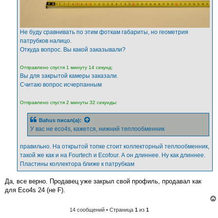
Не буду сравнивать по этим фоткам габариты, но геометрия
патрубков налицо.
Откуда вопрос. Вы какой заказывали?
Отправлено спустя 1 минуту 14 секунд:
Вы для закрытой камеры заказали.
Считаю вопрос исчерпанным
Отправлено спустя 2 минуты 32 секунды:
Bahus
писал(а):
У вас не eco4s, кажется, нижний теплообменник
правильно. На открытой топке стоит коллекторный теплообменник,
такой же как и на Fourtech и Ecofour. А он длиннее. Ну как длиннее.
Пластины коллектора ближе к патрубкам
Да, все верно. Продавец уже закрыл свой профиль, продавал как
для Eco4s 24 (не F).
14 сообщений • Страница
1
из
1