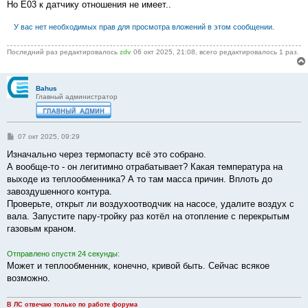
Но Е03 к датчику отношения не имеет..
и
е
У вас нет необходимых прав для просмотра вложений в этом сообщении.
Последний раз редактировалось
zdv
06 окт 2025, 21:08, всего редактировалось 1 раз.
Bahus
Главный администратор
С
07 окт 2025, 09:29
о
о
Изначально через термопасту всё это собрано.
б
А вообще-то - он легитимно отрабатывает? Какая температура на
щ
е
выходе из теплообменника? А то там масса причин. Вплоть до
н
завоздушенного контура.
и
е
Проверьте, открыт ли воздухоотводчик на насосе, удалите воздух с
вала. Запустите пару-тройку раз котёл на отопление с перекрытым
газовым краном.
Отправлено спустя 24 секунды:
Может и теплообменник, конечно, кривой быть. Сейчас всякое
возможно.
В ЛС отвечаю только по работе форума