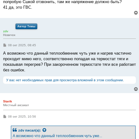
е
попробую Сшкой отзвонить, там же напряжение должно быть?
41 да, это ГВС.
Автор Темы
zdv
Новичок
С
08 окт 2025, 08:45
о
о
А возможно что данный теплообменник чуть уже и нагрев частично
б
проходит мимо него, соответственно попадая на термостат тяги и
щ
е
показывая перегрев? При закороченном термостате тяги все работает
н
без ошибок.
и
е
У вас нет необходимых прав для просмотра вложений в этом сообщении.
Starik
Местный аксакал
С
08 окт 2025, 10:56
о
о
б
zdv
писал(а):
щ
е
А возможно что данный теплообменник чуть уже...
н