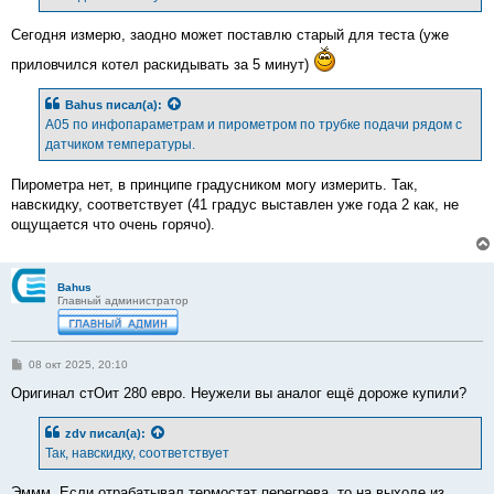
Сегодня измерю, заодно может поставлю старый для теста (уже
приловчился котел раскидывать за 5 минут)
Bahus
писал(а):
А05 по инфопараметрам и пирометром по трубке подачи рядом с
датчиком температуры.
Пирометра нет, в принципе градусником могу измерить. Так,
навскидку, соответствует (41 градус выставлен уже года 2 как, не
ощущается что очень горячо).
Bahus
Главный администратор
С
08 окт 2025, 20:10
о
о
Оригинал стОит 280 евро. Неужели вы аналог ещё дороже купили?
б
щ
е
zdv
писал(а):
н
Так, навскидку, соответствует
и
е
Эммм. Если отрабатывал термостат перегрева, то на выходе из