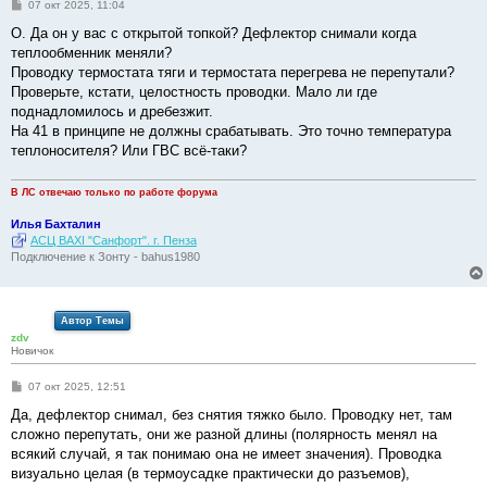
С
07 окт 2025, 11:04
о
о
О. Да он у вас с открытой топкой? Дефлектор снимали когда
б
теплообменник меняли?
щ
е
Проводку термостата тяги и термостата перегрева не перепутали?
н
Проверьте, кстати, целостность проводки. Мало ли где
и
е
поднадломилось и дребезжит.
На 41 в принципе не должны срабатывать. Это точно температура
теплоносителя? Или ГВС всё-таки?
В ЛС отвечаю только по работе форума
Илья Бахталин
АСЦ BAXI "Санфорт". г. Пенза
Подключение к Зонту - bahus1980
Автор Темы
zdv
Новичок
С
07 окт 2025, 12:51
о
о
Да, дефлектор снимал, без снятия тяжко было. Проводку нет, там
б
сложно перепутать, они же разной длины (полярность менял на
щ
е
всякий случай, я так понимаю она не имеет значения). Проводка
н
визуально целая (в термоусадке практически до разъемов),
и