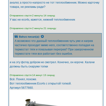
аналог, а просто-напросто не тот теплообменник. Можно карточку
товара, не рекламы ради?
Отправлено спустя 2 минуты 14 секунд:
У вас не eco4s, кажется, нижний теплообменник
Отправлено спустя 2 минуты 21 секунду:
Bahus
писал(а):
А возможно что данный теплообменник чуть уже и нагрев
частично проходит мимо него, соответственно попадая на
термостат тяги и показывая перегрев? При закороченном
термостате тяги все работает без ошибок.
и на эту фотку добром не смотрел. Конечно, он короче. Калачи
должны быть снаружи топки
Отправлено спустя 14 минут 13 секунд:
Всё. Понял, похоже.
Вот теплообменник Eco4s с открытой топкой.
Артикул 5677660.