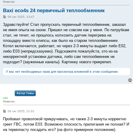
Новичок
Baxi eco4s 24 первичный теплообменник
С
06 окт 2025, 13:47
о
о
Здравствуйте! Стал пропускать первичный теплообменник, заказал
б
не имея опыта на озоне. Пришел не совсем как у меня. По патрубкам
щ
е
стал, не течет, но прошлось колхозить датчик перегрева на
н
площадку вместо клипсы, как было на старом теплообменнике.
и
е
Котел включается, работает, но через 2-3 минуты выдает либо Е02,
либо Е03 (непредсказуемо). Подскажите пожалуйста, это из-за
некорректной установки датчика, либо сам теплообменник не
подходит? (зауженные каналы). Картинку нового прикрепил.
У вас нет необходимых прав для просмотра вложений в этом сообщении.
Автор Темы
zdv
Новичок
С
06 окт 2025, 21:01
о
о
Пробовал проволокой прикручивать, но также 2-3 минуты корректно
б
греет ГВС, потом Е03. Возможно плоскость прилегания не полная? И
щ
е
на термопасту посадить его? (на фото примерное положение).
н