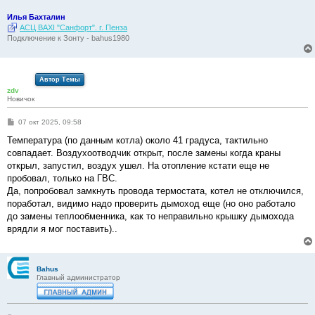
Илья Бахталин
АСЦ BAXI "Санфорт". г. Пенза
Подключение к Зонту - bahus1980
Автор Темы
zdv
Новичок
С
07 окт 2025, 09:58
о
о
Температура (по данным котла) около 41 градуса, тактильно
б
совпадает. Воздухоотводчик открыт, после замены когда краны
щ
е
открыл, запустил, воздух ушел. На отопление кстати еще не
н
пробовал, только на ГВС.
и
е
Да, попробовал замкнуть провода термостата, котел не отключился,
поработал, видимо надо проверить дымоход еще (но оно работало
до замены теплообменника, как то неправильно крышку дымохода
врядли я мог поставить)..
Bahus
Главный администратор