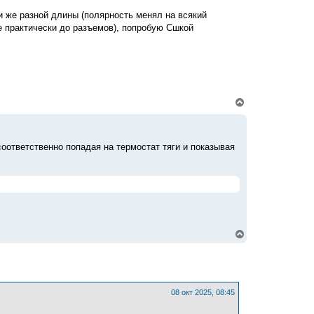
у
и же разной длины (полярность менял на всякий
т
е практически до разъемов), попробую Сшкой
ь
с
я
к
н
а
ч
а
В
л
е
у
р
н
у
оответственно попадая на термостат тяги и показывая
т
ь
с
я
к
н
а
ч
а
В
л
е
у
р
н
у
т
ь
08 окт 2025, 08:45
с
я