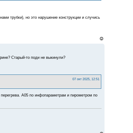
к
н
а
ч
нами трубки), но это нарушение конструкции и случись
а
л
у
В
е
р
н
у
ирине? Старый-то поди не выкинули?
т
ь
с
я
к
07 окт 2025, 12:51
н
а
ч
а
 перегрева. А05 по инфопараметрам и пирометром по
л
у