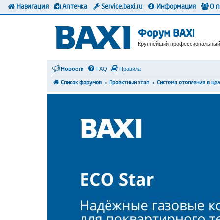
Навигация
Аптечка
Service.baxi.ru
Информация
О 
Форум BAXI
Крупнейший профессиональный
Новости
FAQ
Правила
Список форумов
Проектный этап
Система отопления в це