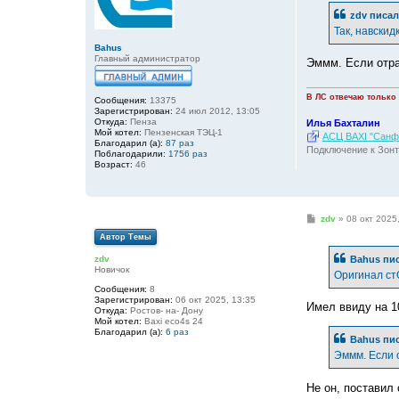
щ
е
zdv
писал
н
Так, навскид
и
е
Bahus
Главный администратор
Эммм. Если отра
В ЛС отвечаю только
Сообщения:
13375
Зарегистрирован:
24 июл 2012, 13:05
Откуда:
Пенза
Илья Бахталин
Мой котел:
Пензенская ТЭЦ-1
АСЦ BAXI "Санфо
Благодарил (а):
87 раз
Подключение к Зонт
Поблагодарили:
1756 раз
Возраст:
46
С
zdv
»
08 окт 2025
о
Автор Темы
о
б
Bahus
пис
zdv
щ
Новичок
е
Оригинал ст
н
Сообщения:
8
и
Зарегистрирован:
06 окт 2025, 13:35
е
Имел ввиду на 1
Откуда:
Ростов- на- Дону
Мой котел:
Baxi eco4s 24
Благодарил (а):
6 раз
Bahus
пис
Эммм. Если 
Не он, поставил 