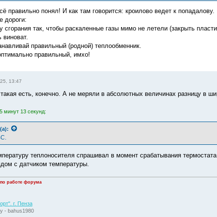
сё правильно понял! И как там говорится: кроилово ведет к попадалову.
е дороги:
у сгорания так, чтобы раскаленные газы мимо не летели (закрыть пласти
ь виноват.
танавливай правильный (родной) теплообменник.
оптимально правильный, имхо!
25, 13:47
 такая есть, конечно. А не меряли в абсолютных величинах разницу в ш
5 минут 13 секунд:
(а):
ВС.
мпературу теплоносителя спрашивал в момент срабатывания термостата
ядом с датчиком температуры.
 по работе форума
рт". г. Пенза
у - bahus1980