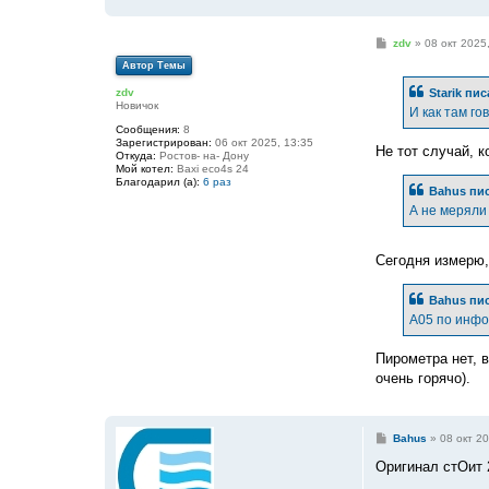
С
zdv
»
08 окт 2025,
о
Автор Темы
о
б
Starik
пис
zdv
щ
Новичок
е
И как там го
н
Сообщения:
8
и
Зарегистрирован:
06 окт 2025, 13:35
е
Не тот случай, к
Откуда:
Ростов- на- Дону
Мой котел:
Baxi eco4s 24
Благодарил (а):
6 раз
Bahus
пис
А не меряли
Сегодня измерю,
Bahus
пис
А05 по инфо
Пирометра нет, в
очень горячо).
С
Bahus
»
08 окт 20
о
о
Оригинал стОит 
б