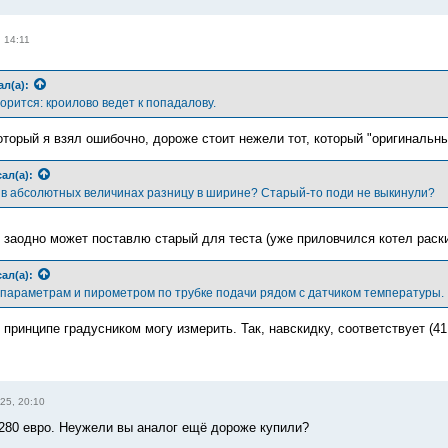
 14:11
ал(а):
ворится: кроилово ведет к попадалову.
оторый я взял ошибочно, дороже стоит нежели тот, который "оригинальны
ал(а):
 в абсолютных величинах разницу в ширине? Старый-то поди не выкинули?
 заодно может поставлю старый для теста (уже приловчился котел раск
ал(а):
параметрам и пирометром по трубке подачи рядом с датчиком температуры.
 принципе градусником могу измерить. Так, навскидку, соответствует (4
25, 20:10
280 евро. Неужели вы аналог ещё дороже купили?