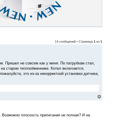
14 сообщений • Страница
1
из
1
е. Пришел не совсем как у меня. По патрубкам стал,
о на старом теплообменнике. Котел включается,
пожалуйста, это из-за некорректной установки датчика,
В
е
р
н
у
3. Возможно плоскость прилегания не полная? И на
т
ь
с
я