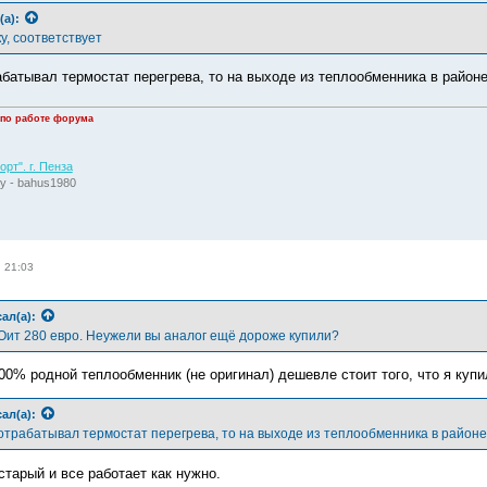
(а):
ку, соответствует
батывал термостат перегрева, то на выходе из теплообменника в районе
 по работе форума
рт". г. Пенза
у - bahus1980
, 21:03
ал(а):
Оит 280 евро. Неужели вы аналог ещё дороже купили?
00% родной теплообменник (не оригинал) дешевле стоит того, что я купи
ал(а):
отрабатывал термостат перегрева, то на выходе из теплообменника в районе 
старый и все работает как нужно.