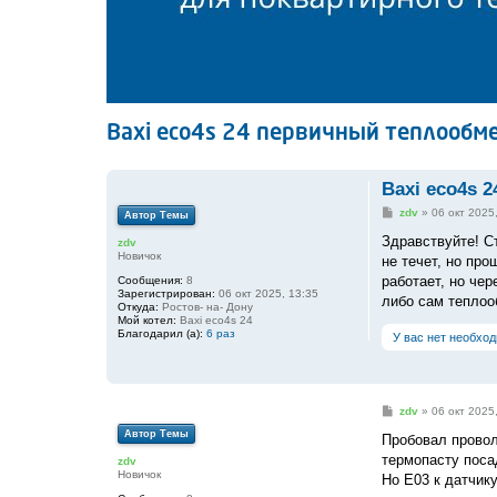
Baxi eco4s 24 первичный теплообм
Baxi eco4s 
С
zdv
»
06 окт 2025
Автор Темы
о
о
Здравствуйте! С
zdv
б
Новичок
не течет, но пр
щ
е
работает, но чер
Сообщения:
8
н
Зарегистрирован:
06 окт 2025, 13:35
либо сам теплоо
и
Откуда:
Ростов- на- Дону
е
Мой котел:
Baxi eco4s 24
Благодарил (а):
6 раз
У вас нет необхо
С
zdv
»
06 окт 2025
о
Автор Темы
о
Пробовал провол
б
термопасту поса
zdv
щ
Новичок
е
Но Е03 к датчику
н