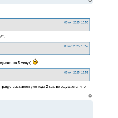
В
е
р
н
у
т
ь
08 окт 2025, 10:56
с
я
к
й".
н
а
ч
08 окт 2025, 13:52
а
л
у
идывать за 5 минут)
08 окт 2025, 13:52
1 градус выставлен уже года 2 как, не ощущается что
В
е
р
н
у
т
ь