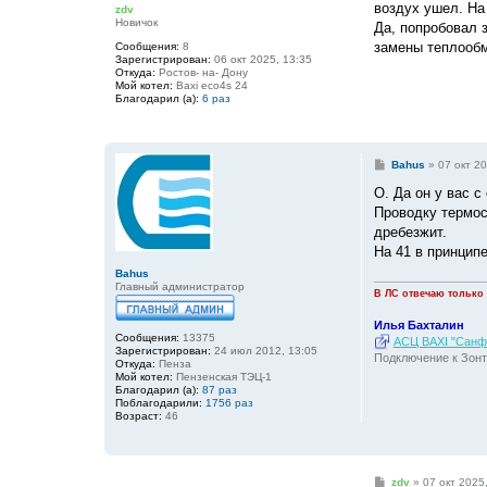
воздух ушел. На
zdv
щ
Новичок
е
Да, попробовал 
н
замены теплообм
Сообщения:
8
и
Зарегистрирован:
06 окт 2025, 13:35
е
Откуда:
Ростов- на- Дону
Мой котел:
Baxi eco4s 24
Благодарил (а):
6 раз
С
Bahus
»
07 окт 20
о
о
О. Да он у вас 
б
Проводку термос
щ
е
дребезжит.
н
На 41 в принцип
и
е
Bahus
Главный администратор
В ЛС отвечаю только
Илья Бахталин
Сообщения:
13375
АСЦ BAXI "Санфо
Зарегистрирован:
24 июл 2012, 13:05
Подключение к Зонт
Откуда:
Пенза
Мой котел:
Пензенская ТЭЦ-1
Благодарил (а):
87 раз
Поблагодарили:
1756 раз
Возраст:
46
С
zdv
»
07 окт 2025