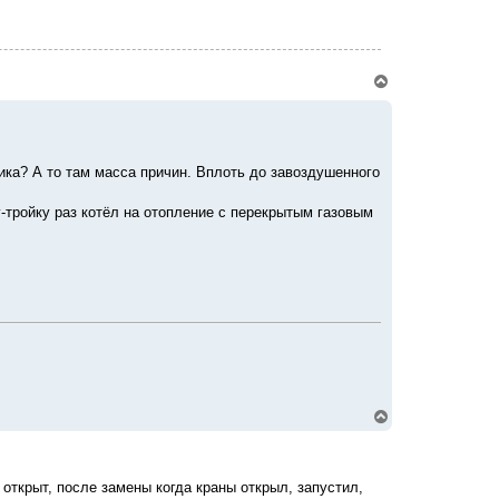
к
н
а
ч
а
В
л
е
у
р
н
у
т
ика? А то там масса причин. Вплоть до завоздушенного
ь
с
я
у-тройку раз котёл на отопление с перекрытым газовым
к
н
а
ч
а
л
у
В
е
р
н
у
 открыт, после замены когда краны открыл, запустил,
т