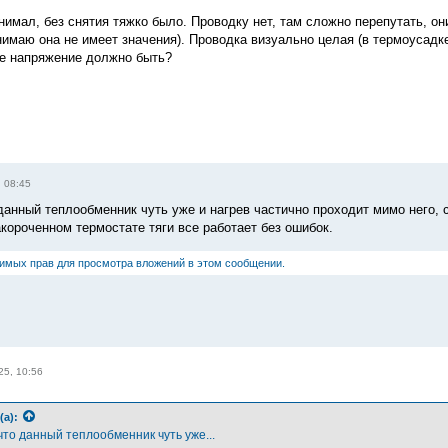
нимал, без снятия тяжко было. Проводку нет, там сложно перепутать, он
онимаю она не имеет значения). Проводка визуально целая (в термоусадк
же напряжение должно быть?
, 08:45
данный теплообменник чуть уже и нагрев частично проходит мимо него, с
акороченном термостате тяги все работает без ошибок.
димых прав для просмотра вложений в этом сообщении.
25, 10:56
(а):
что данный теплообменник чуть уже...