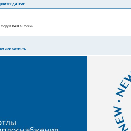
производителе
 форум BAXI в России
лом и ее элементы