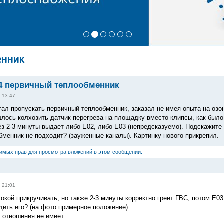
енник
24 первичный теплообменник
, 13:47
тал пропускать первичный теплообменник, заказал не имея опыта на озон
ошлось колхозить датчик перегрева на площадку вместо клипсы, как был
ез 2-3 минуты выдает либо Е02, либо Е03 (непредсказуемо). Подскажите 
бменник не подходит? (зауженные каналы). Картинку нового прикрепил.
димых прав для просмотра вложений в этом сообщении.
, 21:01
окой прикручивать, но также 2-3 минуты корректно греет ГВС, потом Е0
дить его? (на фото примерное положение).
 отношения не имеет..