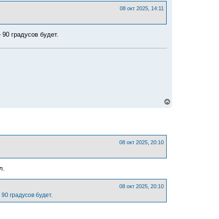
с
08 окт 2025, 14:11
я
к
н
а
 90 градусов будет.
ч
а
л
у
В
е
р
н
у
т
ь
08 окт 2025, 20:10
с
я
к
л.
н
а
ч
08 окт 2025, 20:10
а
90 градусов будет.
л
у