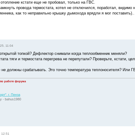
 отопление кстати еще не пробовал, только на ГВС.
замкнуть провода термостата, котел не отключился, поработал, видимо 
енника, как то неправильно крышку дымохода врядли я мог поставить)..
25, 11:04
с открытой топкой? Дефлектор снимали когда теплообменник меняли?
тата тяги и термостата перегрева не перепутали? Проверьте, кстати, ц
е не должны срабатывать. Это точно температура теплоносителя? Или Г
 по работе форума
рт". г. Пенза
у - bahus1980
, 12:51