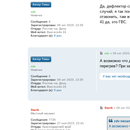
о
Автор Темы
о
Да, дефлектор с
б
случай, я так п
zdv
щ
Новичок
е
отзвонить, там 
н
41 да, это ГВС.
Сообщения:
8
и
Зарегистрирован:
06 окт 2025, 13:35
е
Откуда:
Ростов- на- Дону
Мой котел:
Baxi eco4s 24
Благодарил (а):
6 раз
С
zdv
»
08 окт 2025
о
Автор Темы
о
А возможно что 
б
перегрев? При з
zdv
щ
Новичок
е
н
Сообщения:
8
У вас нет необхо
и
Зарегистрирован:
06 окт 2025, 13:35
е
Откуда:
Ростов- на- Дону
Мой котел:
Baxi eco4s 24
Благодарил (а):
6 раз
С
Starik
»
08 окт 20
Starik
о
Местный аксакал
о
б
Сообщения:
7735
zdv
писал
щ
Зарегистрирован:
27 ноя 2015, 22:41
е
А возможно 
Откуда:
Краснодарский край
н