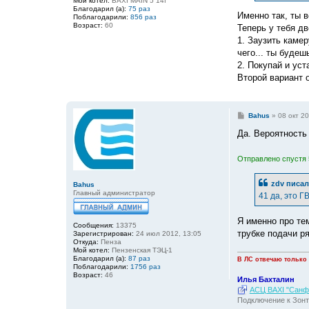
Мой котел:
BAXI MAIN 5 14f
и
Благодарил (а):
75 раз
е
Именно так, ты в
Поблагодарили:
856 раз
Возраст:
60
Теперь у тебя дв
1. Заузить камер
чего... ты будеш
2. Покупай и ус
Второй вариант 
С
Bahus
»
08 окт 20
о
о
Да. Вероятность
б
щ
е
Отправлено спустя 
н
и
е
zdv
писал
Bahus
Главный администратор
41 да, это Г
Я именно про те
Сообщения:
13375
трубке подачи р
Зарегистрирован:
24 июл 2012, 13:05
Откуда:
Пенза
Мой котел:
Пензенская ТЭЦ-1
Благодарил (а):
87 раз
В ЛС отвечаю только
Поблагодарили:
1756 раз
Возраст:
46
Илья Бахталин
АСЦ BAXI "Санфо
Подключение к Зонт