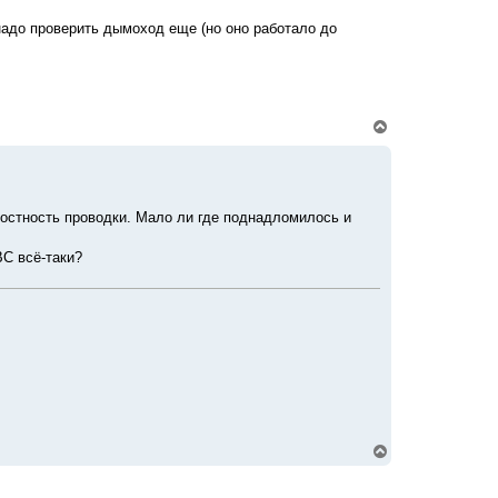
ь
с
надо проверить дымоход еще (но оно работало до
я
к
н
а
ч
а
В
л
е
у
р
н
у
т
елостность проводки. Мало ли где поднадломилось и
ь
с
я
ВС всё-таки?
к
н
а
ч
а
л
у
В
е
р
н