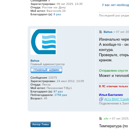
Сообщения:
8
и
Зарегистрирован:
06 окт 2025, 13:35
У вас нет необхо
е
Откуда:
Ростов- на- Дону
Мой котел:
Baxi eco4s 24
Благодарил (а):
6 раз
Последний раз реда
С
Bahus
»
07 окт 20
о
о
Изначально чере
б
А вообще-то - о
щ
е
контура.
н
Проверьте, откр
и
е
краном.
Bahus
Главный администратор
Отправлено спустя 
Может и теплооб
Сообщения:
13375
Зарегистрирован:
24 июл 2012, 13:05
Откуда:
Пенза
В ЛС отвечаю только
Мой котел:
Пензенская ТЭЦ-1
Благодарил (а):
87 раз
Илья Бахталин
Поблагодарили:
1756 раз
Возраст:
46
АСЦ BAXI "Санфо
Подключение к Зонт
С
zdv
»
07 окт 2025
о
Автор Темы
о
Температура (по 
б