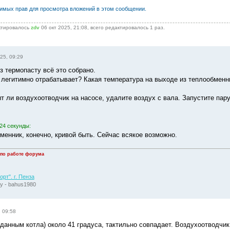
димых прав для просмотра вложений в этом сообщении.
ктировалось
zdv
06 окт 2025, 21:08, всего редактировалось 1 раз.
25, 09:29
з термопасту всё это собрано.
н легитимно отрабатывает? Какая температура на выходе из теплообменн
ыт ли воздухоотводчик на насосе, удалите воздух с вала. Запустите пар
24 секунды:
менник, конечно, кривой быть. Сейчас всякое возможно.
 по работе форума
рт". г. Пенза
у - bahus1980
, 09:58
данным котла) около 41 градуса, тактильно совпадает. Воздухоотводчик