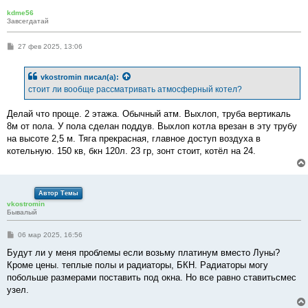
е
kdme56
Завсегдатай
С
27 фев 2025, 13:06
о
о
б
vkostromin
писал(а):
щ
е
стоит ли вообще рассматривать атмосферный котел?
н
и
е
Делай что проще. 2 этажа. Обычный атм. Выхлоп, труба вертикаль
8м от пола. У пола сделан поддув. Выхлоп котла врезан в эту трубу
на высоте 2,5 м. Тяга прекрасная, главное доступ воздуха в
котельную. 150 кв, бкн 120л. 23 гр, зонт стоит, котёл на 24.
Автор Темы
vkostromin
Бывалый
С
06 мар 2025, 16:56
о
о
Будут ли у меня проблемы если возьму платинум вместо Луны?
б
Кроме цены. теплые полы и радиаторы, БКН. Радиаторы могу
щ
е
побольше размерами поставить под окна. Но все равно ставитьсмес
н
узел.
и
е