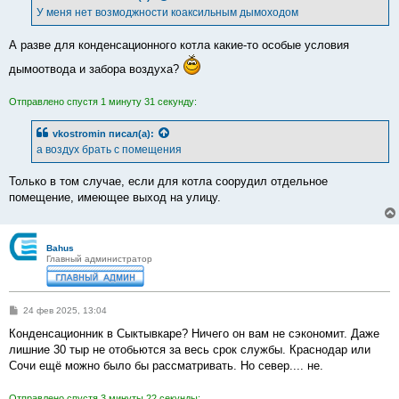
е
У меня нет возмоджности коаксильным дымоходом
н
и
е
А разве для конденсационного котла какие-то особые условия
дымоотвода и забора воздуха?
Отправлено спустя 1 минуту 31 секунду:
vkostromin
писал(а):
а воздух брать с помещения
Только в том случае, если для котла соорудил отдельное
помещение, имеющее выход на улицу.
Bahus
Главный администратор
С
24 фев 2025, 13:04
о
о
Конденсационник в Сыктывкаре? Ничего он вам не сэкономит. Даже
б
лишние 30 тыр не отобьются за весь срок службы. Краснодар или
щ
е
Сочи ещё можно было бы рассматривать. Но север.... не.
н
и
е
Отправлено спустя 3 минуты 22 секунды: