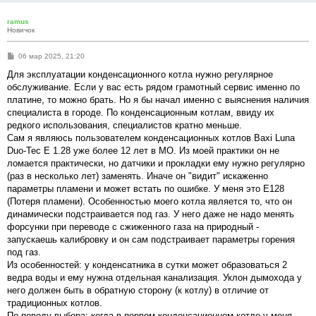
ramus
Новичок
С
06 мар 2025, 21:20
о
о
Для эксплуатации конденсационного котла нужно регулярное
б
обслуживание. Если у вас есть рядом грамотный сервис именно по
щ
е
платине, то можно брать. Но я бы начал именно с выяснения наличия
н
специалиста в городе. По конденсационным котлам, ввиду их
и
е
редкого использования, специалистов кратно меньше.
Сам я являюсь пользователем конденсационных котлов Baxi Luna
Duo-Tec E 1.28 уже более 12 лет в МО. Из моей практики он не
ломается практически, но датчики и прокладки ему нужно регулярно
(раз в несколько лет) заменять. Иначе он "видит" искаженно
параметры пламени и может встать по ошибке. У меня это Е128
(Потеря пламени). Особенностью моего котла является то, что он
динамически подстраивается под газ. У него даже не надо менять
форсунки при переводе с сжиженного газа на природный -
запускаешь калибровку и он сам подстраивает параметры горения
под газ.
Из особенностей: у конденсатника в сутки может образоваться 2
ведра воды и ему нужна отдельная канализация. Уклон дымохода у
него должен быть в обратную сторону (к котлу) в отличие от
традиционных котлов.
По поводу выбора: когда в первом конденсационном котле у меня