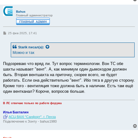
н
и
е
Bahus
Главный администратор
С
25 фев 2025, 17:41
о
о
б
Starik
писал(а):
щ
е
Можно и так
н
и
е
Подозреваю что вряд ли. Тут вопрос терминологии. Вон ТС обе
шахты называет "вент". А, как минимум один дымоходом должен
быть. Вторая вентшахта на приточку, скорее всего, не будет
работать. Если она действительно "вент". Ибо тяга в другую сторону.
Кроме того - вентиляция тоже должна быть в наличии. Есть там ещё
один вентканал? Короче, вопросов больше.
В ЛС отвечаю только по работе форума
Илья Бахталин
АСЦ BAXI "Санфорт". г. Пенза
Подключение к Зонту - bahus1980