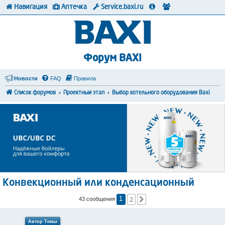
Навигация
Аптечка
Service.baxi.ru
Форум BAXI
Новости
FAQ
Правила
Список форумов
Проектный этап
Выбор котельного оборудования Baxi
Конвекционный или конденсационный
2
След.
43 сообщения
1
Автор Темы