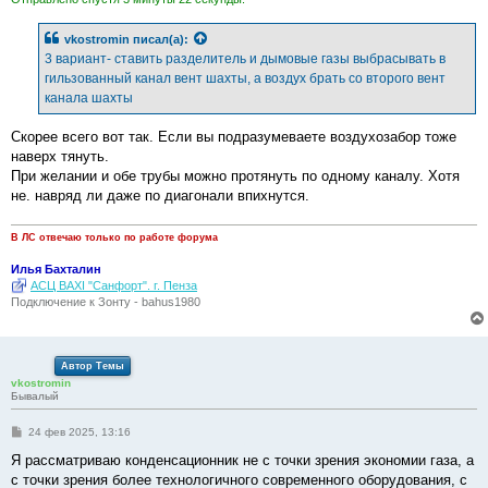
vkostromin
писал(а):
3 вариант- ставить разделитель и дымовые газы выбрасывать в
гильзованный канал вент шахты, а воздух брать со второго вент
канала шахты
Скорее всего вот так. Если вы подразумеваете воздухозабор тоже
наверх тянуть.
При желании и обе трубы можно протянуть по одному каналу. Хотя
не. навряд ли даже по диагонали впихнутся.
В ЛС отвечаю только по работе форума
Илья Бахталин
АСЦ BAXI "Санфорт". г. Пенза
Подключение к Зонту - bahus1980
Автор Темы
vkostromin
Бывалый
С
24 фев 2025, 13:16
о
о
Я рассматриваю конденсационник не с точки зрения экономии газа, а
б
с точки зрения более технологичного современного оборудования, с
щ