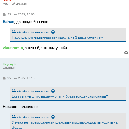
Starik
Местный аксакал
С
25 фев 2025, 18:06
о
о
Bahus
, да вроде бы пишет
б
щ
е
vkostromin
писал(а):
н
Надо котлом кирпичная вентшахта из 3 шахт сечением
и
е
vkostromin
, уточняй, что там у тебя.
EvgenySh
Опытный
С
25 фев 2025, 18:18
о
о
б
vkostromin
писал(а):
щ
е
Есть ли смысл по вашему опыту брать конденсационный?
н
и
е
Никакого смысла нет
vkostromin
писал(а):
У меня нет возмоджности коаксильным дымоходом выходить на
фасад