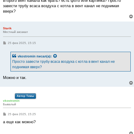
второго вент канала как брать? есть фото или картинка? Просто
н
завести трубу всаса воздуха с котла в вент канал не поднимая
и
е
вверх?
Starik
Местный аксакал
С
25 фев 2025, 15:15
о
о
б
vkostromin
писал(а):
щ
е
Просто завести трубу всаса воздуха с котла в вент канал не
н
поднимая вверх?
и
е
Можно и так.
Автор Темы
vkostromin
Бывалый
С
25 фев 2025, 15:25
о
о
а еще как можно?
б
щ
е