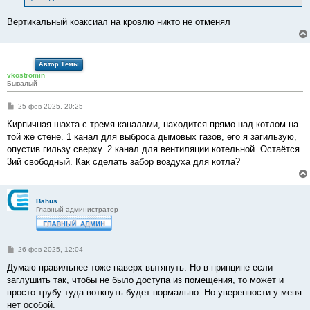
Вертикальный коаксиал на кровлю никто не отменял
Автор Темы
vkostromin
Бывалый
С
25 фев 2025, 20:25
о
о
Кирпичная шахта с тремя каналами, находится прямо над котлом на
б
той же стене. 1 канал для выброса дымовых газов, его я загильзую,
щ
е
опустив гильзу сверху. 2 канал для вентиляции котельной. Остаётся
н
3ий свободный. Как сделать забор воздуха для котла?
и
е
Bahus
Главный администратор
С
26 фев 2025, 12:04
о
о
Думаю правильнее тоже наверх вытянуть. Но в принципе если
б
заглушить так, чтобы не было доступа из помещения, то может и
щ
е
просто трубу туда воткнуть будет нормально. Но уверенности у меня
н
нет особой.
и