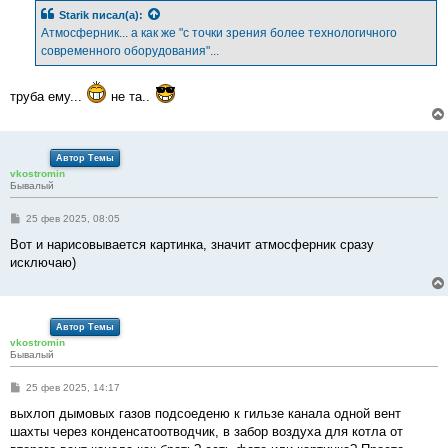
б
Starik
писал(а):
щ
е
Атмосферник... а как же "с точки зрения более технологичного
н
современного оборудования"...
и
е
труба ему...
не та..
Автор Темы
vkostromin
Бывалый
С
25 фев 2025, 08:05
о
о
Вот и нарисовывается картинка, значит атмосферник сразу
б
исключаю)
щ
е
н
и
е
Автор Темы
vkostromin
Бывалый
С
25 фев 2025, 14:17
о
о
выхлоп дымовых газов подсоеденю к гильзе канала одной вент
б
шахты через конденсатоотводчик, в забор воздуха для котла от
щ
е