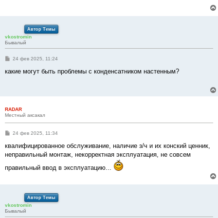
и
е
Автор Темы
vkostromin
Бывалый
С
24 фев 2025, 11:24
о
о
какие могут быть проблемы с конденсатником настенным?
б
щ
е
н
и
е
RADAR
Местный аксакал
С
24 фев 2025, 11:34
о
о
квалифицированное обслуживание, наличие з/ч и их конский ценник,
б
неправильный монтаж, некорректная эксплуатация, не совсем
щ
е
правильный ввод в эксплуатацию...
н
и
е
Автор Темы
vkostromin
Бывалый