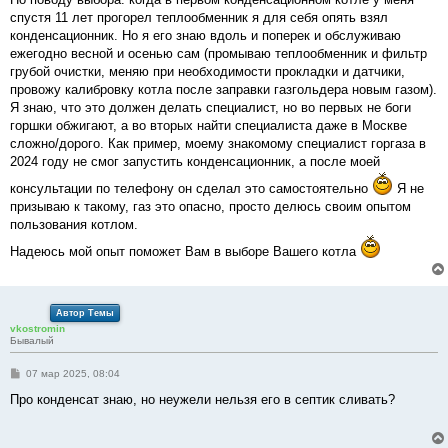
спустя 11 лет прогорел теплообменник я для себя опять взял
конденсационник. Но я его знаю вдоль и поперек и обслуживаю
ежегодно весной и осенью сам (промываю теплообменник и фильтр
грубой очистки, меняю при необходимости прокладки и датчики,
провожу калибровку котла после заправки газгольдера новым газом).
Я знаю, что это должен делать специалист, но во первых не боги
горшки обжигают, а во вторых найти специалиста даже в Москве
сложно/дорого. Как пример, моему знакомому специалист горгаза в
2024 году не смог запустить конденсационник, а после моей
консультации по телефону он сделал это самостоятельно
Я не
призываю к такому, газ это опасно, просто делюсь своим опытом
пользования котлом.
Надеюсь мой опыт поможет Вам в выборе Вашего котла
Автор Темы
vkostromin
Бывалый
С
07 мар 2025, 08:04
о
о
Про конденсат знаю, но неужели нельзя его в септик сливать?
б
щ
е
н