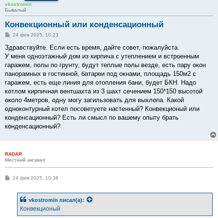
vkostromin
Бывалый
Конвекционный или конденсационный
С
24 фев 2025, 10:23
о
о
Здравствуйте. Если есть время, дайте совет, пожалуйста.
б
У меня одноэтажный дом из кирпича с утеплением и встроенным
щ
е
гаражем, полы по грунту, будут теплые полы везде, есть пару окон
н
панорамных в гостинной, батареи под окнами, площадь 150м2 с
и
е
гаражем, есть еще линия для отопления бани, будет БКН. Надо
котлом кирпичная вентшахта из 3 шахт сечением 150*150 высотой
около 4метров, одну могу загильзовать для выхлопа. Какой
одноконтурный котел посоветуете настенный? Конвекционый или
конденсационный? Есть ли смысл по вашему опыту брать
конденсационный?
RADAR
Местный аксакал
С
24 фев 2025, 10:38
о
о
б
vkostromin
писал(а):
щ
е
Конвекционый
н