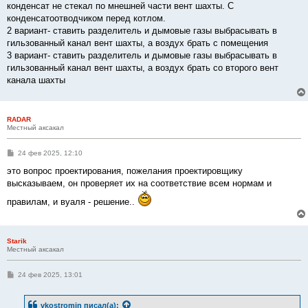
конденсат не стекал по мнешней части вент шахты. С
конденсатоотводчиком перед котлом.
2 вариант- ставить разделитель и дымовые газы выбрасывать в
гильзованный канал вент шахты, а воздух брать с помещения
3 вариант- ставить разделитель и дымовые газы выбрасывать в
гильзованный канал вент шахты, а воздух брать со второго вент
канала шахты
RADAR
Местный аксакал
С
24 фев 2025, 12:10
о
о
это вопрос проектирования, пожелания проектировщику
б
высказываем, он проверяет их на соответствие всем нормам и
щ
е
правилам, и вуаля - решение..
н
и
е
Starik
Местный аксакал
С
24 фев 2025, 13:01
о
о
б
vkostromin
писал(а):
щ