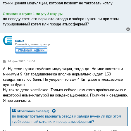
е
точки црения модуляции, которая позвоит не тактовать котлу
н
и
е
Отправлено спустя 1 минуту 3 секунды:
по поводу третьего варината отвода и забора нужен ли при этом
турбированный котел или проще атмосферный?
Bahus
Главный администратор
С
24 фев 2025, 14:04
о
о
А. Ну если нужна глубокая модуляция, тогда да. Но мне кажется и
б
минимум 9 Квт традиционника вполне нормально будет. 150
щ
е
квадратов плюс баня. Не уверен что вам 4 Квт даже в межсезонье
н
нужно будет.
и
е
Ну так-то дело хозяйское. Только сейчас немножко проблематично с
некоторой номенклатурой на конденсационники. Примите к сведению.
Я про запчасти.
vkostromin
писал(а):
по поводу третьего варината отвода и забора нужен ли при этом
турбированный котел или проще атмосферный?