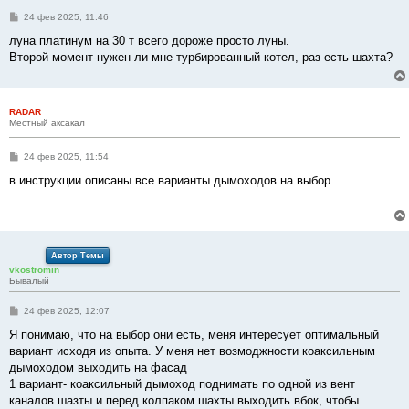
С
24 фев 2025, 11:46
о
о
луна платинум на 30 т всего дороже просто луны.
б
Второй момент-нужен ли мне турбированный котел, раз есть шахта?
щ
е
н
и
е
RADAR
Местный аксакал
С
24 фев 2025, 11:54
о
о
в инструкции описаны все варианты дымоходов на выбор..
б
щ
е
н
и
е
Автор Темы
vkostromin
Бывалый
С
24 фев 2025, 12:07
о
о
Я понимаю, что на выбор они есть, меня интересует оптимальный
б
вариант исходя из опыта. У меня нет возмоджности коаксильным
щ
е
дымоходом выходить на фасад
н
1 вариант- коаксильный дымоход поднимать по одной из вент
и
е
каналов шазты и перед колпаком шахты выходить вбок, чтобы