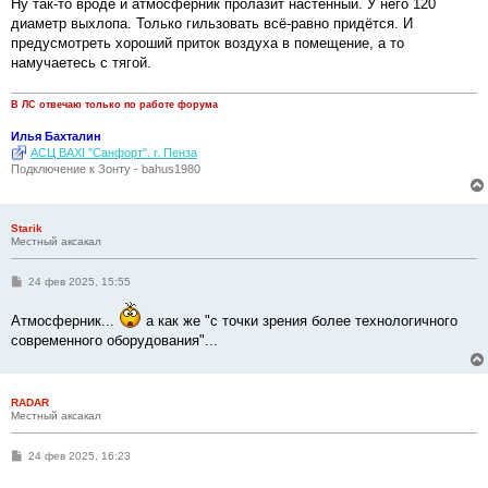
Ну так-то вроде и атмосферник пролазит настенный. У него 120
диаметр выхлопа. Только гильзовать всё-равно придётся. И
предусмотреть хороший приток воздуха в помещение, а то
намучаетесь с тягой.
В ЛС отвечаю только по работе форума
Илья Бахталин
АСЦ BAXI "Санфорт". г. Пенза
Подключение к Зонту - bahus1980
Starik
Местный аксакал
С
24 фев 2025, 15:55
о
о
Атмосферник...
а как же "с точки зрения более технологичного
б
щ
современного оборудования"...
е
н
и
е
RADAR
Местный аксакал
С
24 фев 2025, 16:23
о
о