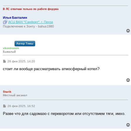
е
В ЛС отвечаю только по работе форума
Илья Бахталин
АСЦ BAXI "Санфорт". г. Пенза
Подключение к Зонту - bahus1980
Автор Темы
vkostromin
Бывалый
С
26 фев 2025, 14:20
о
о
стоит ли вообще рассматривать атмосферный котел?
б
щ
е
н
и
е
Starik
Местный аксакал
С
26 фев 2025, 16:52
о
о
Разве что для садомазо с переворотом или отсутствием тяги, имхо.
б
щ
е
н
и