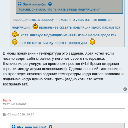
Starik
писал(а):
Поясни, сначала, что ты называешь модуляцией?
присоединяюсь к вопросу - похоже что у нас разные понятия
модуляции..
правильнее сказать модуляция какого параметра
хотя..никакую модуляцию меняять извне нельзя вроде как..
если не считать модуляцию температуры..
В моем понимании - температура это задание. Хотя котел если
честно ведет себя странно: у него нет своего гистерезиса.
Включение регулируется временем простоя (F18 Время ожидания
горелки между двумя включениями). Сделал внешний гистерезис в
контроллере: опускаю задание температуры когда нагрев закончил и
поднимаю когда нужно опять греть (ладно хоть это котел
воспринимает).
Starik
Местный аксакал
С
03 мар 2026, 10:10
о
о
б
Alex_mgn
писал(а):
щ