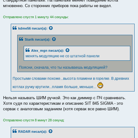
стандартной панельке. На панельке меняет поведение котла
мгновенно. Со сторонних приборов пока работы не видел.
Отправлено спустя 1 минуту 44 секунды:
kdme56
писал(а):
Starik
писал(а):
Alex_mgn
писал(а):
менять модуляцию не со штатной панели
Поясни, сначала, что ты называешь модуляцией?
Простыми словами похоже...высота пламени в горелке. В древних
котлах ручку крутили...пламя больше, меньше...
Нельзя называть ШИМ ручкой. Это как диммер с ПЧ сравнивать.
Хотя судя по характеристикам и описанию SIT 845 SIGMA - это
сервак с аналоговым заданием (хотя сервак все равно ШИМ).
Отправлено спустя 8 минут 28 секунд:
RADAR
писал(а):