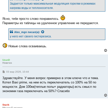
е
Задается только максимальная модуляция горелки в режимах
н
нагрева воды и теплоносителя.
и
е
Ясно, тебе просто слово понравилось.
Параметры из таблицы на удаленное управление не передаются.
Alex_mgn
писал(а):
у него нет своего гистерезиса.
Новые слова осваиваешь.
UzunD
Новичок
С
03 мар 2026, 10:44
о
о
Здравствуйте. У меня вопрос примерно в этом ключе что и тема.
б
Котел Baxi prime, на нем есть переключатель со 100% на 50 по
щ
е
мощности. Дом 100кв(теплые полы+ радиаторы).есть смысл по
н
экономии газа переключать на 50%? Спасибо
и
е
Starik
Местный аксакал