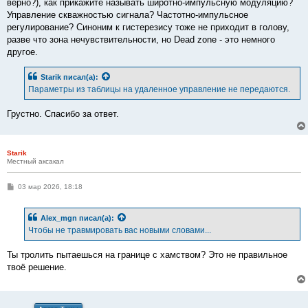
верно?), как прикажите называть широтно-импульсную модуляцию?
Управление скважностью сигнала? Частотно-импульсное
регулирование? Синоним к гистерезису тоже не приходит в голову,
разве что зона нечувствительности, но Dead zone - это немного
другое.
Starik
писал(а):
Параметры из таблицы на удаленное управление не передаются.
Грустно. Спасибо за ответ.
Starik
Местный аксакал
С
03 мар 2026, 18:18
о
о
б
Alex_mgn
писал(а):
щ
е
Чтобы не травмировать вас новыми словами...
н
и
е
Ты тролить пытаешься на границе с хамством? Это не правильное
твоё решение.