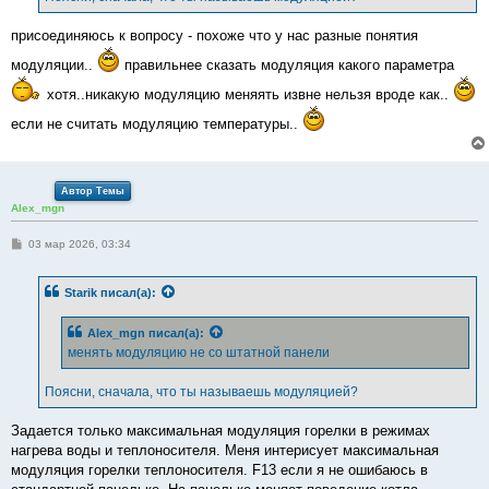
н
и
е
присоединяюсь к вопросу - похоже что у нас разные понятия
модуляции..
правильнее сказать модуляция какого параметра
хотя..никакую модуляцию меняять извне нельзя вроде как..
если не считать модуляцию температуры..
Автор Темы
Alex_mgn
С
03 мар 2026, 03:34
о
о
б
Starik
писал(а):
щ
е
н
Alex_mgn
писал(а):
и
е
менять модуляцию не со штатной панели
Поясни, сначала, что ты называешь модуляцией?
Задается только максимальная модуляция горелки в режимах
нагрева воды и теплоносителя. Меня интерисует максимальная
модуляция горелки теплоносителя. F13 если я не ошибаюсь в