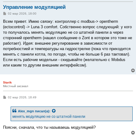
Управление модуляцией
С
02 мар 2026, 18:00
о
о
Всем привет. Имею связку: контроллер с modbus-> opentherm
б
(ectocontrol) -> Luna 3 comfort. Собственно вопрос следующий: у кого
щ
е
то получалось менять модуляцию не со штатной панели а через
н
сторонний opentherm (нашел сообщение о Zont в котором это тоже не
и
е
работает). Идея: внешнее регулирование в зависимости от
потребностией и температуры на гидрострелке (пока что приходится
менять с панели котла, по погоде, чтобы не больше 6 раз тактовал).
Если есть рабочие модельки - скидывайте (желательно с Mobdus
или каким то другим внешним интерфейсом).
Starik
Местный аксакал
С
02 мар 2026, 18:49
о
о
б
Alex_mgn
писал(а):
щ
е
менять модуляцию не со штатной панели
н
и
е
Поясни, сначала, что ты называешь модуляцией?