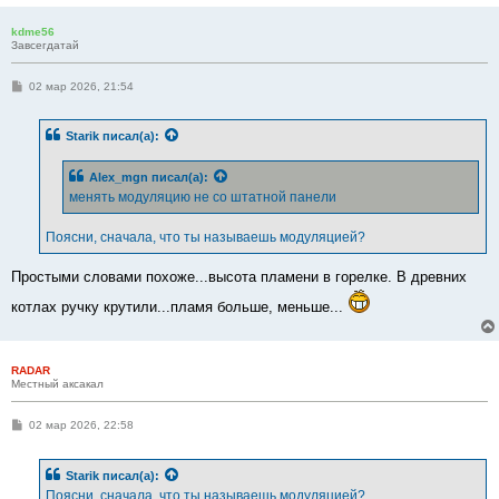
kdme56
Завсегдатай
С
02 мар 2026, 21:54
о
о
б
Starik
писал(а):
щ
е
н
Alex_mgn
писал(а):
и
е
менять модуляцию не со штатной панели
Поясни, сначала, что ты называешь модуляцией?
Простыми словами похоже...высота пламени в горелке. В древних
котлах ручку крутили...пламя больше, меньше...
RADAR
Местный аксакал
С
02 мар 2026, 22:58
о
о
б
Starik
писал(а):
щ
е
Поясни, сначала, что ты называешь модуляцией?