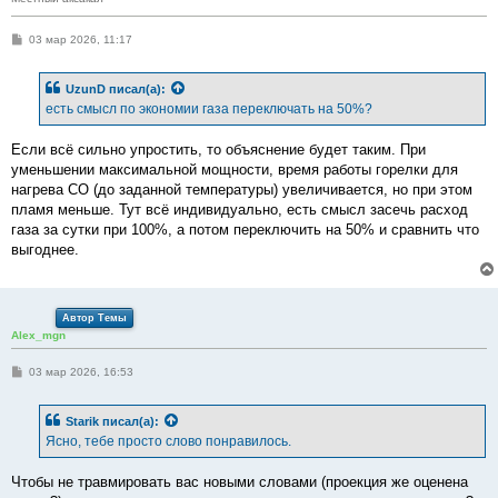
С
03 мар 2026, 11:17
о
о
б
UzunD
писал(а):
щ
е
есть смысл по экономии газа переключать на 50%?
н
и
е
Если всё сильно упростить, то объяснение будет таким. При
уменьшении максимальной мощности, время работы горелки для
нагрева СО (до заданной температуры) увеличивается, но при этом
пламя меньше. Тут всё индивидуально, есть смысл засечь расход
газа за сутки при 100%, а потом переключить на 50% и сравнить что
выгоднее.
Автор Темы
Alex_mgn
С
03 мар 2026, 16:53
о
о
б
Starik
писал(а):
щ
е
Ясно, тебе просто слово понравилось.
н
и
е
Чтобы не травмировать вас новыми словами (проекция же оценена