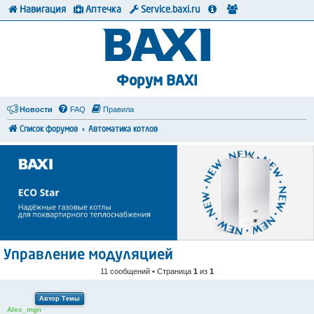
Навигация
Аптечка
Service.baxi.ru
Форум BAXI
Новости
FAQ
Правила
Список форумов
Автоматика котлов
Управление модуляцией
11 сообщений • Страница
1
из
1
Автор Темы
Alex_mgn