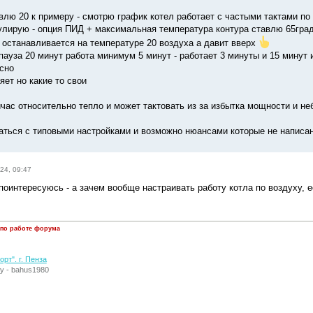
влю 20 к примеру - смотрю график котел работает с частыми тактами по 
лирую - опция ПИД + максимальная температура контура ставлю 65гра
е останавливается на температуре 20 воздуха а давит вверх
пауза 20 минут работа минимум 5 минут - работает 3 минуты и 15 минут 
ясно
ет но какие то свои
час относительно тепло и может тактовать из за избытка мощности и неб
аться с типовыми настройками и возможно нюансами которые не написа
24, 09:47
поинтересуюсь - а зачем вообще настраивать работу котла по воздуху, е
 по работе форума
рт". г. Пенза
у - bahus1980