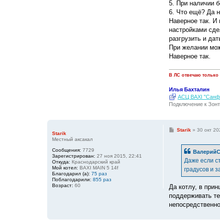
5. При наличии 
6. Что ещё? Да н
Наверное так. И
настройками сдел
разгрузить и да
При желании мож
Наверное так.
В ЛС отвечаю только
Илья Бахталин
АСЦ BAXI "Санфо
Подключение к Зонт
С
Starik
»
30 окт 20
Starik
о
Местный аксакал
о
б
Сообщения:
7729
ВалерийС
щ
Зарегистрирован:
27 ноя 2015, 22:41
е
Даже если ст
Откуда:
Краснодарский край
н
Мой котел:
BAXI MAIN 5 14f
градусов и з
и
Благодарил (а):
75 раз
е
Поблагодарили:
855 раз
Возраст:
60
Да котлу, в прин
поддерживать те
непосредственно 