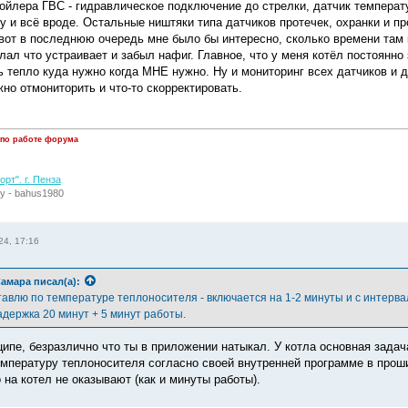
бойлера ГВС - гидравлическое подключение до стрелки, датчик температ
у и всё вроде. Остальные ништяки типа датчиков протечек, охранки и п
 вот в последнюю очередь мне было бы интересно, сколько времени там 
ал что устраивает и забыл нафиг. Главное, что у меня котёл постоянно
ть тепло куда нужно когда МНЕ нужно. Ну и мониторинг всех датчиков и 
но отмониторить и что-то скорректировать.
 по работе форума
рт". г. Пенза
у - bahus1980
24, 17:16
амара
писал(а):
авлю по температуре теплоносителя - включается на 1-2 минуты и с интервало
адержка 20 минут + 5 минут работы.
ципе, безразлично что ты в приложении натыкал. У котла основная задача
мпературу теплоносителя согласно своей внутренней программе в проши
на котел не оказывают (как и минуты работы).