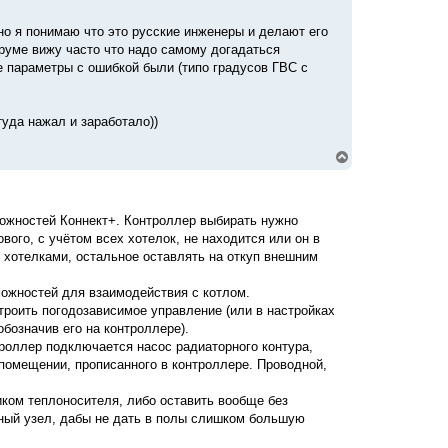
 но я понимаю что это русские инженеры и делают его
форуме вижу часто что надо самому догадаться
е параметры с ошибкой были (типо градусов ГВС с
туда нажал и заработало))
В
е
р
н
у
можностей Коннект+. Контроллер выбирать нужно
т
вого, с учётом всех хотелок, не находится или он в
ь
с
 хотелками, остальное оставлять на откуп внешним
я
к
ожностей для взаимодействия с котлом.
н
троить погодозависимое управление (или в настройках
а
ч
обозначив его на контроллере).
а
троллер подключается насос радиаторного контура,
л
 помещении, прописанного в контроллере. Проводной,
у
ком теплоносителя, либо оставить вообще без
ьный узел, дабы не дать в полы слишком большую