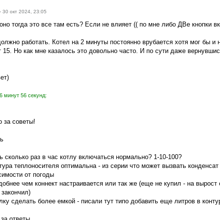
»
30 окт 2024, 23:05
 оно тогда это все там есть? Если не влияет (( по мне либо ДВе кнопки в
должно работать. Котел на 2 минуты постоянно врубается хотя мог бы и 
т 15. Но как мне казалось это довольно часто. И по сути даже вернувши
ет)
6 минут 56 секунд:
 за советы!
ть
ь сколько раз в час котлу включаться нормально? 1-10-100?
тура теплоносителя оптимальна - из серии что может вызвать конденсат
симости от погоды
обнее чем коннект настраивается или так же (еще не купил - на вырост
 закончил)
лку сделать более емкой - писали тут типо добавить еще литров в конту
 за ответы