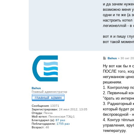
и да зачем нуже
возможно меня у
одни и те же (а 
настроить котел
легионеллой - в 
вот я и пишу глу
вот такой момен
С
Bahus
»
30 окт 20
о
о
Ну вот как бы я
б
ПОСЛЕ того, когд
щ
е
негуманном цено
н
решениям.
и
е
1. Контроллер п
Bahus
Главный администратор
2. Первичный ко
"брать из интерн
3. Радиаторный 
Сообщения:
13371
который будет р
Зарегистрирован:
24 июл 2012, 13:05
Откуда:
Пенза
беспроводной - 
Мой котел:
Пензенская ТЭЦ-1
4. Контур тёплы
Благодарил (а):
87 раз
Поблагодарили:
1755 раз
управления, вру
Возраст:
46
температуру.