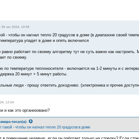
»
30 окт 2024, 10:56
ой - чтобы он нагнал тепло 20 градусов в доме (в диапазоне своей тем
температура упадет в доме и опять включился
е равно работает по своему алгоритму тут не суть важно как настроить
ает по своему.
ю по температуре теплоносителя - включается на 1-2 минуты и с интерва
адержка 20 минут + 5 минут работы.
льные люди - прошу ответить доходчиво. (электроника и прочее доступ
24, 12:04
и и как это организовано?
амара
писал(а):
такой - чтобы он нагнал тепло 20 градусов в доме
ит в помещение целевую, если он работает только на стрелку? Если стре