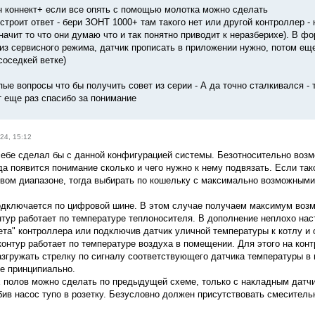
н коннект+ если все опять с помощью молотка можно сделать
строит ответ - бери ЗОНТ 1000+ там такого нет или другой контроллер -
значит то что они думаю что и так понятно приводит к неразберихе). В 
 из сервисного режима, датчик прописать в приложении нужно, потом ещ
соседкей ветке)
пые вопросы что бы получить совет из серии - А да точно сталкивался - 
т еще раз спасибо за понимание
24, 15:12
 себе сделал бы с данной конфигурацией системы. Безотносительно воз
а появится понимание сколько и чего нужно к нему подвязать. Если тако
вом диапазоне, тогда выбирать по кошельку с максимально возможными
одключается по цифровой шине. В этом случае получаем максимум возм
нтур работает по температуре теплоносителя. В дополнение неплохо нас
ета" контроллера или подключив датчик уличной температуры к котлу и 
контур работает по температуре воздуха в помещении. Для этого на кон
азгружать стрелку по сигналу соответствующего датчика температуры в
не принципиально.
х полов можно сделать по предыдущей схеме, только с накладным датчи
бив насос тупо в розетку. Безусловно должен присутствовать смесител