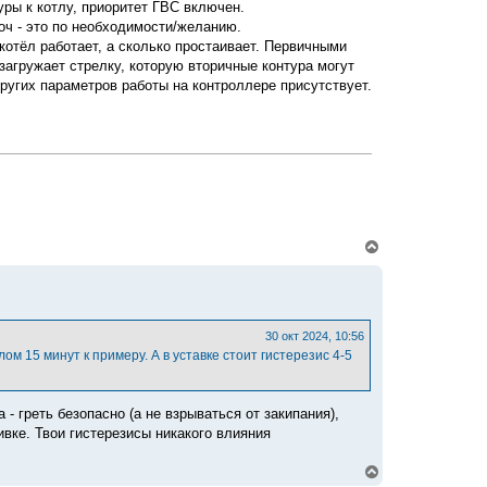
уры к котлу, приоритет ГВС включен.
роч - это по необходимости/желанию.
котёл работает, а сколько простаивает. Первичными
 загружает стрелку, которую вторичные контура могут
других параметров работы на контроллере присутствует.
В
е
р
н
у
т
ь
30 окт 2024, 10:56
с
м 15 минут к примеру. А в уставке стоит гистерезис 4-5
я
к
н
а
 - греть безопасно (а не взрываться от закипания),
ч
вке. Твои гистерезисы никакого влияния
а
л
В
у
е