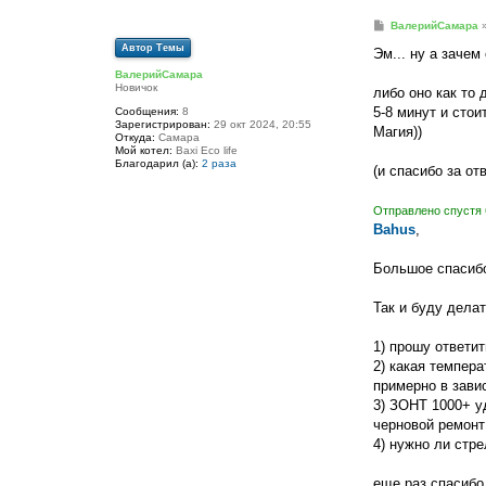
С
ВалерийСамара
о
Автор Темы
о
Эм... ну а зачем
б
ВалерийСамара
щ
Новичок
е
либо оно как то 
н
5-8 минут и стои
Сообщения:
8
и
Зарегистрирован:
29 окт 2024, 20:55
е
Магия))
Откуда:
Самара
Мой котел:
Baxi Eco life
Благодарил (а):
2 раза
(и спасибо за отв
Отправлено спустя 
Bahus
,
Большое спасибо
Так и буду дела
1) прошу ответит
2) какая темпера
примерно в зави
3) ЗОНТ 1000+ уд
черновой ремонт
4) нужно ли стре
еще раз спасибо