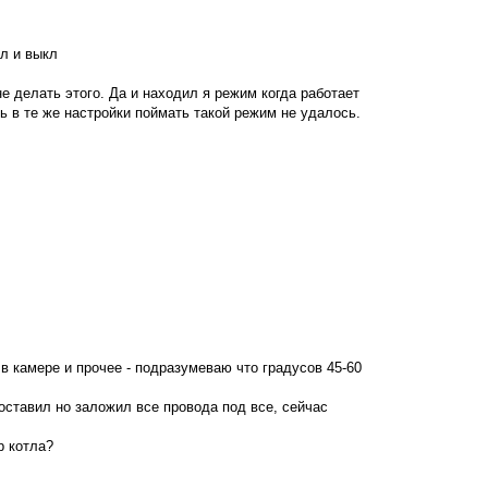
р
н
у
кл и выкл
т
ь
с
не делать этого. Да и находил я режим когда работает
я
сь в те же настройки поймать такой режим не удалось.
к
н
а
ч
а
л
у
 в камере и прочее - подразумеваю что градусов 45-60
 оставил но заложил все провода под все, сейчас
р котла?