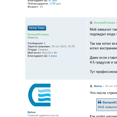
Благодарил (а):
87 раз
Поблагодарили:
1755 раз
Возраст:
46
С
ВалерийСамара
о
Автор Темы
о
Мой замысел так
б
подождал когда 
ВалерийСамара
щ
Новичок
е
н
Так как котел вс
Сообщения:
8
и
Зарегистрирован:
29 окт 2024, 20:55
е
котел восприним
Откуда:
Самара
Мой котел:
Baxi Eco life
Благодарил (а):
2 раза
Даже если ставл
4-5 градусов и з
Тут профессиона
С
Bahus
»
30 окт 20
о
о
Что после стрелк
б
щ
е
ВалерийС
н
Мой замысел 
и
е
Bahus
Главный администратор
Как котёл нагон