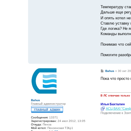
Температуру ста
Дальше еще регу
И опять котел н
Ставлю уставку 
Где логика? Не 
Команды выполня
Понимаю что сей
Помогите разобр
С
Bahus
»
30 окт 20
о
о
Пока что просто 
б
щ
е
н
и
В ЛС отвечаю только
е
Bahus
Главный администратор
Илья Бахталин
АСЦ BAXI "Санфо
Подключение к Зонт
Сообщения:
13371
Зарегистрирован:
24 июл 2012, 13:05
Откуда:
Пенза
Мой котел:
Пензенская ТЭЦ-1