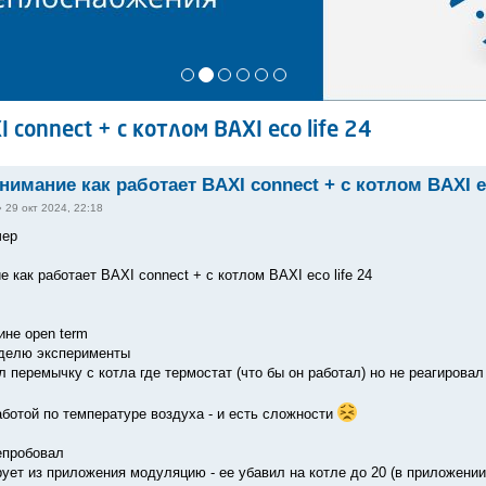
connect + с котлом BAXI eco life 24
нимание как работает BAXI connect + с котлом BAXI ec
»
29 окт 2024, 22:18
чер
 как работает BAXI connect + с котлом BAXI eco life 24
не open term
еделю эксперименты
л перемычку с котла где термостат (что бы он работал) но не реагирова
аботой по температуре воздуха - и есть сложности
епробовал
ует из приложения модуляцию - ее убавил на котле до 20 (в приложении 