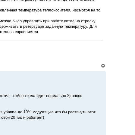
ч
а
новленная температура теплоносителя, несмотря на то,
л
у
 можно было управлять при работе котла на стрелку.
ддерживать в резервуаре заданную температуру. Для
ятельно справляется.
В
е
р
н
у
т
ь
с
лотил - отбор тепла идет нормально 2) насос
я
к
н
- я убавил до 10% модуляцию что бы растянуть этот
а
ч
свои 20 так и работает)
а
л
у