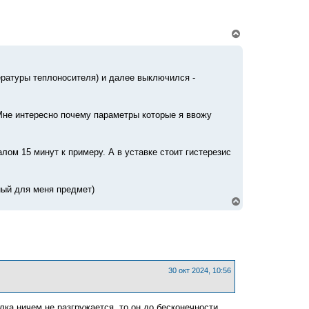
В
е
р
н
у
пературы теплоносителя) и далее выключился -
т
ь
с
я
. Мне интересно почему параметры которые я ввожу
к
н
а
ч
лом 15 минут к примеру. А в уставке стоит гистерезис
а
л
у
ный для меня предмет)
В
е
р
н
у
т
ь
с
30 окт 2024, 10:56
я
к
н
а
лка ничем не разгружается, то он до бесконечности