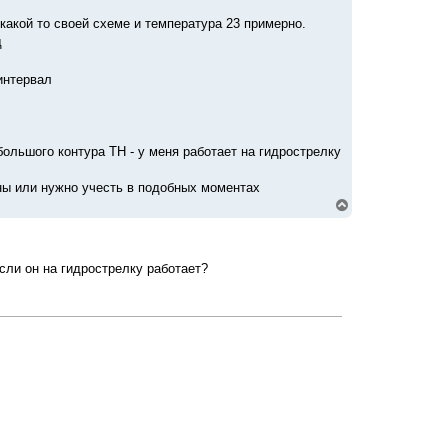
какой то своей схеме и температура 23 примерно.
д
интервал
ольшого контура ТН - у меня работает на гидрострелку
ны или нужно учесть в подобных моментах
В
е
р
н
у
сли он на гидрострелку работает?
т
ь
с
я
к
н
а
ч
а
л
у