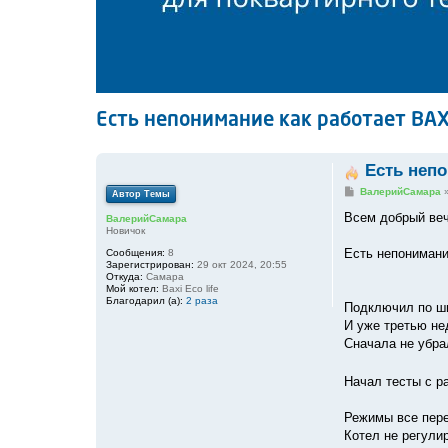
Есть непонимание как работает BAXI 
Есть непо
С
ВалерийСамара
Автор Темы
о
о
Всем добрый ве
ВалерийСамара
б
Новичок
щ
е
Есть непонимание
Сообщения:
8
н
Зарегистрирован:
29 окт 2024, 20:55
и
Откуда:
Самара
е
Мой котел:
Baxi Eco life
Благодарил (а):
2 раза
Подключил по ши
И уже третью н
Сначала не убра
Начал тесты с р
Режимы все пер
Котел не регулир