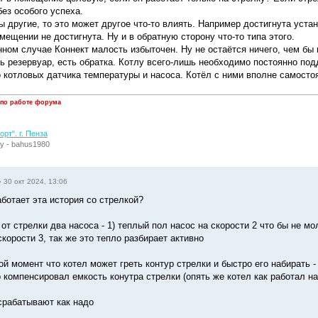
ез особого успеха.
ы другие, то это может другое что-то влиять. Например достигнута уста
мещении не достигнута. Ну и в обратную сторону что-то типа этого.
нном случае Коннект малость избыточен. Ну не остаётся ничего, чем бы
ть резервуар, есть обратка. Котлу всего-лишь необходимо постоянно по
о котловых датчика температуры и насоса. Котёл с ними вполне самосто
 по работе форума
рт". г. Пенза
у - bahus1980
»
30 окт 2024, 13:06
аботает эта история со стрелкой?
от стрелки два насоса - 1) теплый пол насос на скорости 2 что бы не мо
скорости 3, так же это тепло разбирает активно
ой момент что котел может греть контур стрелки и быстро его набирать 
 компенсировал емкость конутра стрелки (опять же котел как работал на 
срабатывают как надо