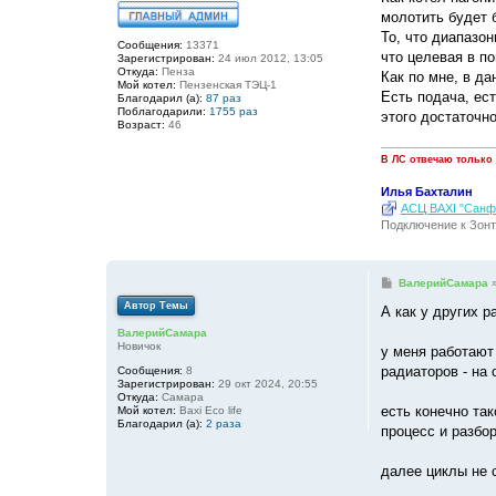
молотить будет б
То, что диапазон
Сообщения:
13371
что целевая в по
Зарегистрирован:
24 июл 2012, 13:05
Откуда:
Пенза
Как по мне, в да
Мой котел:
Пензенская ТЭЦ-1
Есть подача, ес
Благодарил (а):
87 раз
Поблагодарили:
1755 раз
этого достаточн
Возраст:
46
В ЛС отвечаю только
Илья Бахталин
АСЦ BAXI "Санфо
Подключение к Зонт
С
ВалерийСамара
о
Автор Темы
о
А как у других р
б
ВалерийСамара
щ
Новичок
е
у меня работают 
н
радиаторов - на 
Сообщения:
8
и
Зарегистрирован:
29 окт 2024, 20:55
е
Откуда:
Самара
есть конечно так
Мой котел:
Baxi Eco life
Благодарил (а):
2 раза
процесс и разбор
далее циклы не 