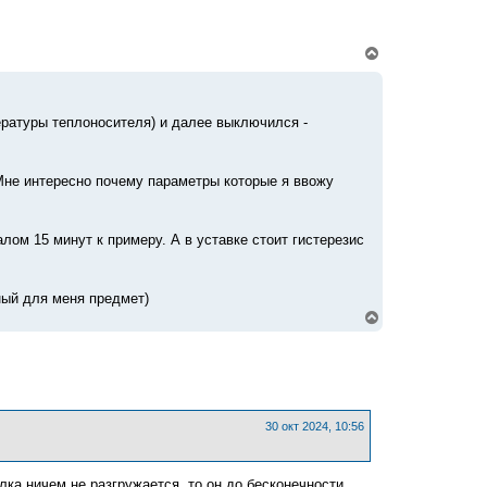
В
е
р
н
у
пературы теплоносителя) и далее выключился -
т
ь
с
я
. Мне интересно почему параметры которые я ввожу
к
н
а
ч
лом 15 минут к примеру. А в уставке стоит гистерезис
а
л
у
ный для меня предмет)
В
е
р
н
у
т
ь
с
30 окт 2024, 10:56
я
к
н
а
лка ничем не разгружается, то он до бесконечности