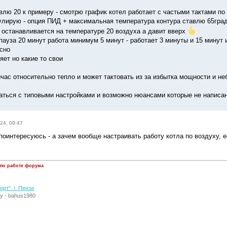
влю 20 к примеру - смотрю график котел работает с частыми тактами по 
лирую - опция ПИД + максимальная температура контура ставлю 65гра
е останавливается на температуре 20 воздуха а давит вверх
пауза 20 минут работа минимум 5 минут - работает 3 минуты и 15 минут 
ясно
ет но какие то свои
час относительно тепло и может тактовать из за избытка мощности и неб
аться с типовыми настройками и возможно нюансами которые не написа
24, 09:47
поинтересуюсь - а зачем вообще настраивать работу котла по воздуху, е
 по работе форума
рт". г. Пенза
у - bahus1980