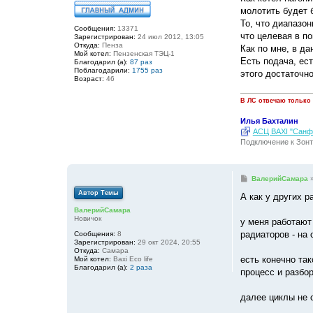
молотить будет б
То, что диапазон
Сообщения:
13371
что целевая в по
Зарегистрирован:
24 июл 2012, 13:05
Откуда:
Пенза
Как по мне, в да
Мой котел:
Пензенская ТЭЦ-1
Есть подача, ес
Благодарил (а):
87 раз
Поблагодарили:
1755 раз
этого достаточн
Возраст:
46
В ЛС отвечаю только
Илья Бахталин
АСЦ BAXI "Санфо
Подключение к Зонт
С
ВалерийСамара
о
Автор Темы
о
А как у других р
б
ВалерийСамара
щ
Новичок
е
у меня работают 
н
радиаторов - на 
Сообщения:
8
и
Зарегистрирован:
29 окт 2024, 20:55
е
Откуда:
Самара
есть конечно так
Мой котел:
Baxi Eco life
Благодарил (а):
2 раза
процесс и разбор
далее циклы не 