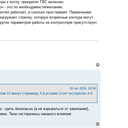
уры к котлу, приоритет ГВС включен.
роч - это по необходимости/желанию.
котёл работает, а сколько простаивает. Первичными
 загружает стрелку, которую вторичные контура могут
других параметров работы на контроллере присутствует.
В
е
р
н
у
т
ь
30 окт 2024, 10:56
с
м 15 минут к примеру. А в уставке стоит гистерезис 4-5
я
к
н
а
 - греть безопасно (а не взрываться от закипания),
ч
вке. Твои гистерезисы никакого влияния
а
л
В
у
е