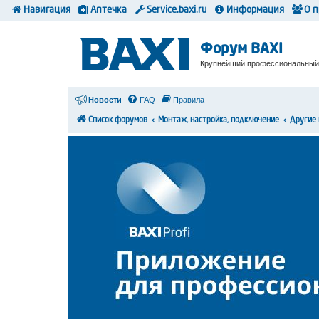
Навигация
Аптечка
Service.baxi.ru
Информация
О 
Форум BAXI
Крупнейший профессиональный
Новости
FAQ
Правила
Список форумов
Монтаж, настройка, подключение
Другие 