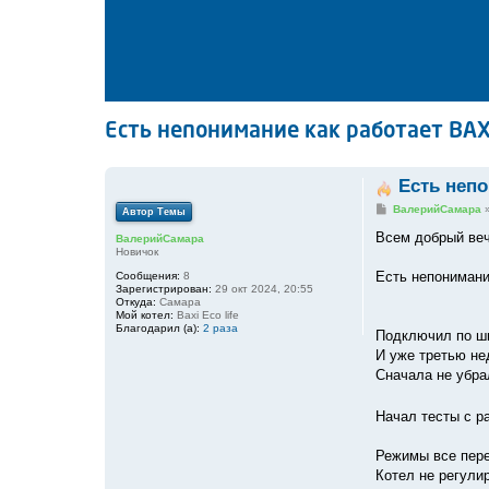
Есть непонимание как работает BAXI 
Есть непо
С
ВалерийСамара
Автор Темы
о
о
Всем добрый ве
ВалерийСамара
б
Новичок
щ
е
Есть непонимание
Сообщения:
8
н
Зарегистрирован:
29 окт 2024, 20:55
и
Откуда:
Самара
е
Мой котел:
Baxi Eco life
Благодарил (а):
2 раза
Подключил по ши
И уже третью н
Сначала не убра
Начал тесты с р
Режимы все пер
Котел не регулир