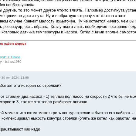
ез особого успеха.
ы другие, то это может другое что-то влиять. Например достигнута уста
мещении не достигнута. Ну и в обратную сторону что-то типа этого.
нном случае Коннект малость избыточен. Ну не остаётся ничего, чем бы
ть резервуар, есть обратка. Котлу всего-лишь необходимо постоянно по
о котловых датчика температуры и насоса. Котёл с ними вполне самосто
 по работе форума
рт". г. Пенза
у - bahus1980
»
30 окт 2024, 13:06
аботает эта история со стрелкой?
от стрелки два насоса - 1) теплый пол насос на скорости 2 что бы не мо
скорости 3, так же это тепло разбирает активно
ой момент что котел может греть контур стрелки и быстро его набирать 
 компенсировал емкость конутра стрелки (опять же котел как работал на 
срабатывают как надо