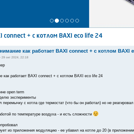
connect + с котлом BAXI eco life 24
нимание как работает BAXI connect + с котлом BAXI ec
»
29 окт 2024, 22:18
чер
 как работает BAXI connect + с котлом BAXI eco life 24
не open term
еделю эксперименты
л перемычку с котла где термостат (что бы он работал) но не реагирова
аботой по температуре воздуха - и есть сложности
епробовал
ует из приложения модуляцию - ее убавил на котле до 20 (в приложении 