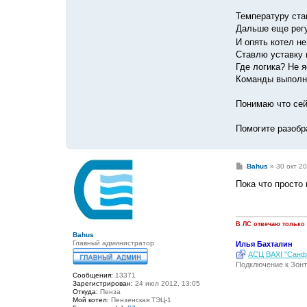
Температуру ста
Дальше еще регу
И опять котел н
Ставлю уставку 
Где логика? Не 
Команды выполня
Понимаю что сей
Помогите разобр
С
Bahus
»
30 окт 20
о
о
Пока что просто 
б
щ
е
н
и
В ЛС отвечаю только
е
Bahus
Главный администратор
Илья Бахталин
АСЦ BAXI "Санфо
Подключение к Зонт
Сообщения:
13371
Зарегистрирован:
24 июл 2012, 13:05
Откуда:
Пенза
Мой котел:
Пензенская ТЭЦ-1