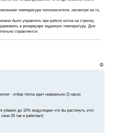
ч
а
новленная температура теплоносителя, несмотря на то,
л
у
 можно было управлять при работе котла на стрелку.
ддерживать в резервуаре заданную температуру. Для
ятельно справляется.
В
е
р
н
у
т
ь
с
лотил - отбор тепла идет нормально 2) насос
я
к
н
- я убавил до 10% модуляцию что бы растянуть этот
а
ч
свои 20 так и работает)
а
л
у