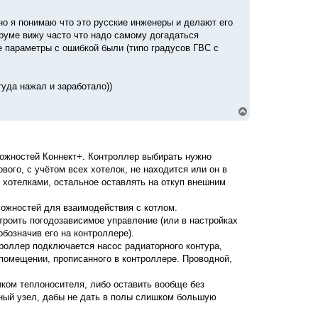
 но я понимаю что это русские инженеры и делают его
форуме вижу часто что надо самому догадаться
е параметры с ошибкой были (типо градусов ГВС с
туда нажал и заработало))
В
е
р
н
у
можностей Коннект+. Контроллер выбирать нужно
т
вого, с учётом всех хотелок, не находится или он в
ь
с
 хотелками, остальное оставлять на откуп внешним
я
к
ожностей для взаимодействия с котлом.
н
троить погодозависимое управление (или в настройках
а
ч
обозначив его на контроллере).
а
троллер подключается насос радиаторного контура,
л
 помещении, прописанного в контроллере. Проводной,
у
ком теплоносителя, либо оставить вообще без
ьный узел, дабы не дать в полы слишком большую