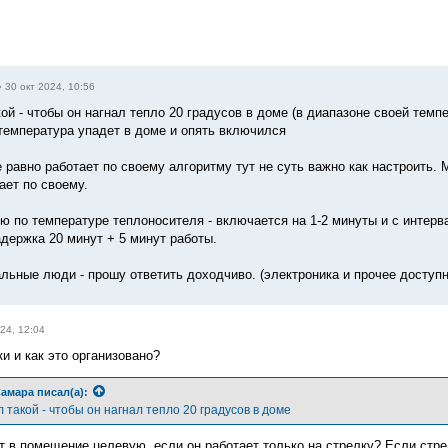
»
30 окт 2024, 10:56
ой - чтобы он нагнал тепло 20 градусов в доме (в диапазоне своей тем
температура упадет в доме и опять включился
е равно работает по своему алгоритму тут не суть важно как настроить
ает по своему.
ю по температуре теплоносителя - включается на 1-2 минуты и с интерва
адержка 20 минут + 5 минут работы.
льные люди - прошу ответить доходчиво. (электроника и прочее доступ
24, 12:04
и и как это организовано?
амара
писал(а):
такой - чтобы он нагнал тепло 20 градусов в доме
ит в помещение целевую, если он работает только на стрелку? Если стре