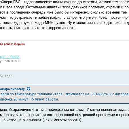
бойлера ГВС - гидравлическое подключение до стрелки, датчик температ
у и всё вроде. Остальные ништяки типа датчиков протечек, охранки и п
 вот в последнюю очередь мне было бы интересно, сколько времени там 
ал что устраивает и забыл нафиг. Главное, что у меня котёл постоянно
ть тепло куда нужно когда МНЕ нужно. Ну и мониторинг всех датчиков и 
но отмониторить и что-то скорректировать.
 по работе форума
рт". г. Пенза
у - bahus1980
24, 17:16
амара
писал(а):
авлю по температуре теплоносителя - включается на 1-2 минуты и с интервало
адержка 20 минут + 5 минут работы.
ципе, безразлично что ты в приложении натыкал. У котла основная задача
мпературу теплоносителя согласно своей внутренней программе в проши
на котел не оказывают (как и минуты работы).