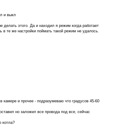
р
н
у
кл и выкл
т
ь
с
не делать этого. Да и находил я режим когда работает
я
сь в те же настройки поймать такой режим не удалось.
к
н
а
ч
а
л
у
 в камере и прочее - подразумеваю что градусов 45-60
 оставил но заложил все провода под все, сейчас
р котла?