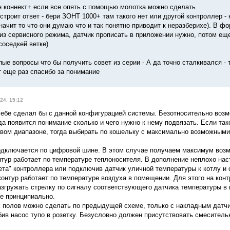
н коннект+ если все опять с помощью молотка можно сделать
строит ответ - бери ЗОНТ 1000+ там такого нет или другой контроллер -
значит то что они думаю что и так понятно приводит к неразберихе). В 
 из сервисного режима, датчик прописать в приложении нужно, потом ещ
соседкей ветке)
пые вопросы что бы получить совет из серии - А да точно сталкивался - 
т еще раз спасибо за понимание
24, 15:12
 себе сделал бы с данной конфигурацией системы. Безотносительно воз
а появится понимание сколько и чего нужно к нему подвязать. Если тако
вом диапазоне, тогда выбирать по кошельку с максимально возможными
одключается по цифровой шине. В этом случае получаем максимум возм
нтур работает по температуре теплоносителя. В дополнение неплохо нас
ета" контроллера или подключив датчик уличной температуры к котлу и 
контур работает по температуре воздуха в помещении. Для этого на кон
азгружать стрелку по сигналу соответствующего датчика температуры в
не принципиально.
х полов можно сделать по предыдущей схеме, только с накладным датчи
бив насос тупо в розетку. Безусловно должен присутствовать смесител