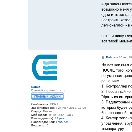
и да зачем нуже
возможно меня у
одни и те же (а 
настроить котел
легионеллой - в 
вот я и пишу глу
вот такой момен
С
Bahus
»
30 окт 20
о
о
Ну вот как бы я
б
ПОСЛЕ того, когд
щ
е
негуманном цено
н
решениям.
и
е
1. Контроллер п
Bahus
Главный администратор
2. Первичный ко
"брать из интерн
3. Радиаторный 
Сообщения:
13371
который будет р
Зарегистрирован:
24 июл 2012, 13:05
Откуда:
Пенза
беспроводной - 
Мой котел:
Пензенская ТЭЦ-1
4. Контур тёплы
Благодарил (а):
87 раз
Поблагодарили:
1755 раз
управления, вру
Возраст:
46
температуру.