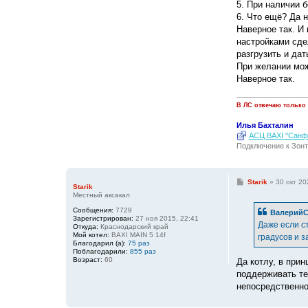
5. При наличии 
6. Что ещё? Да н
Наверное так. И
настройками сдел
разгрузить и да
При желании мож
Наверное так.
В ЛС отвечаю только
Илья Бахталин
АСЦ BAXI "Санфо
Подключение к Зонт
С
Starik
»
30 окт 20
Starik
о
Местный аксакал
о
б
Сообщения:
7729
ВалерийС
щ
Зарегистрирован:
27 ноя 2015, 22:41
е
Даже если ст
Откуда:
Краснодарский край
н
Мой котел:
BAXI MAIN 5 14f
градусов и з
и
Благодарил (а):
75 раз
е
Поблагодарили:
855 раз
Возраст:
60
Да котлу, в прин
поддерживать те
непосредственно 