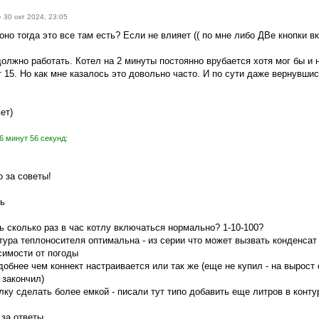
»
30 окт 2024, 23:05
 оно тогда это все там есть? Если не влияет (( по мне либо ДВе кнопки в
должно работать. Котел на 2 минуты постоянно врубается хотя мог бы и 
т 15. Но как мне казалось это довольно часто. И по сути даже вернувши
ет)
6 минут 56 секунд:
 за советы!
ть
ь сколько раз в час котлу включаться нормально? 1-10-100?
тура теплоносителя оптимальна - из серии что может вызвать конденсат
симости от погоды
обнее чем коннект настраивается или так же (еще не купил - на вырост
 закончил)
лку сделать более емкой - писали тут типо добавить еще литров в конту
 за ответы