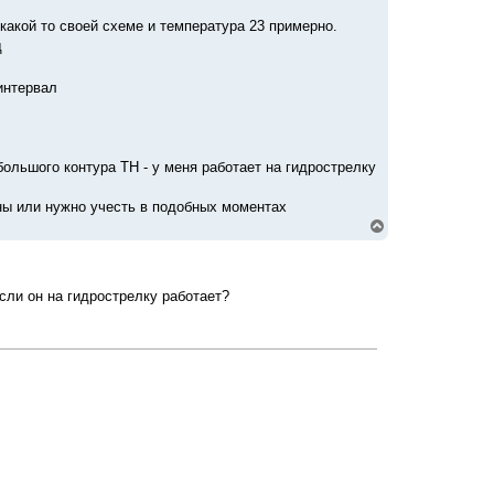
какой то своей схеме и температура 23 примерно.
д
интервал
ольшого контура ТН - у меня работает на гидрострелку
ны или нужно учесть в подобных моментах
В
е
р
н
у
сли он на гидрострелку работает?
т
ь
с
я
к
н
а
ч
а
л
у