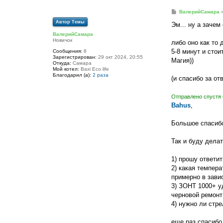
С
ВалерийСамара
о
Автор Темы
о
Эм... ну а зачем
б
ВалерийСамара
щ
Новичок
е
либо оно как то 
н
5-8 минут и стои
Сообщения:
8
и
Зарегистрирован:
29 окт 2024, 20:55
е
Магия))
Откуда:
Самара
Мой котел:
Baxi Eco life
Благодарил (а):
2 раза
(и спасибо за отв
Отправлено спустя 
Bahus
,
Большое спасибо
Так и буду дела
1) прошу ответит
2) какая темпера
примерно в зави
3) ЗОНТ 1000+ уд
черновой ремонт
4) нужно ли стре
еще раз спасибо