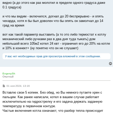
видно (а до этого как раз молотил в пределе одного градуса даже
0.1 градуса)
и что мы видим - включился, догнал до 20 беспрерывно - и опять
чехарда, хотя я бы был доволен что бы опять он замолчал до 14
град на время
вот как такой параметр выставить (а то это либо термостат к котлу
механический либо ручками раз в два дня туда тыкать) дом
небольшой всего 105м2 котел 24 квт - ограничил его до 20% на котле
и 10% в коннект+ (ну понятно что он не слушает)
У вас нет необходимых прав для просмотра вложений в этом сообщении.
EvgenySh
Опытный
С
01 ноя 2024, 13:16
о
о
Вставлю свои 5 копеек. Без обид, но Вы немного путаете хрен с
б
пальцем. Как ранее написали, котел в вашем случае работает
щ
е
исключительно на гидрострелку и его задача держать заданную
н
температуру в первичном контуре.
и
е
Частые включения котла означают, что разбор тепла происходит