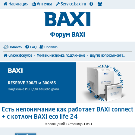
Навигация
Аптечка
Service.baxi.ru
Форум BAXI
Новости
FAQ
Правила
Список форумов
Монтаж, настройка, подключение
Другие вопросы монтажа и коммутации
Есть непонимание как работает BAXI connect
+ с котлом BAXI eco life 24
19 сообщений • Страница
1
из
1