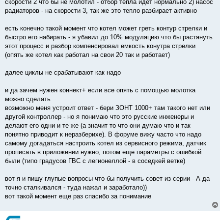
скорости 2 что бы не молотил - отбор тепла идет нормально 2) насос
и
е
радиаторов - на скорости 3, так же это тепло разбирает активно
есть конечно такой момент что котел может греть контур стрелки и
быстро его набирать - я убавил до 10% модуляцию что бы растянуть
этот процесс и разбор компенсировал емкость конутра стрелки
(опять же котел как работал на свои 20 так и работает)
далее циклы не срабатывают как надо
и да зачем нужен коннект+ если все опять с помощью молотка
можно сделать
возможно меня устроит ответ - бери ЗОНТ 1000+ там такого нет или
другой контроллер - но я понимаю что это русские инженеры и
делают его одни и те же (а значит то что они думаю что и так
понятно приводит к неразберихе). В форуме вижу часто что надо
самому догадаться настроить котел из сервисного режима, датчик
прописать в приложении нужно, потом еще параметры с ошибкой
были (типо градусов ГВС с легионеллой - в соседкей ветке)
вот я и пишу глупые вопросы что бы получить совет из серии - А да
точно сталкивался - туда нажал и заработало))
вот такой момент еще раз спасибо за понимание