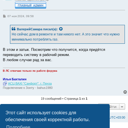
С
07 ноя 2024, 09:58
о
о
б
ВалерийСамара
писал(а):
щ
е
Но сейчас дом в ремонте и там никого нет. А это значит что нужно
н
минимально потреблять газ.
и
е
В этом и затык. Посмотрим что получится, когда придётся
переводить систему в рабочий режим.
В любом случае рад за вас.
В ЛС отвечаю только по работе форума
Илья Бахталин
АСЦ BAXI "Санфорт". г. Пенза
Подключение к Зонту - bahus1980
19 сообщений • Страница
1
из
1
Перейти
Этот сайт использует cookies для
Список форумов
С
в
я
з
а
т
ь
с
я
с
а
д
м
и
н
и
с
т
р
а
ц
и
е
й
Часовой пояс:
UTC+03:00
обеспечения своей корректной работы.
Подробнее
Создано на основе
phpBB
® Forum Software © phpBB Limited