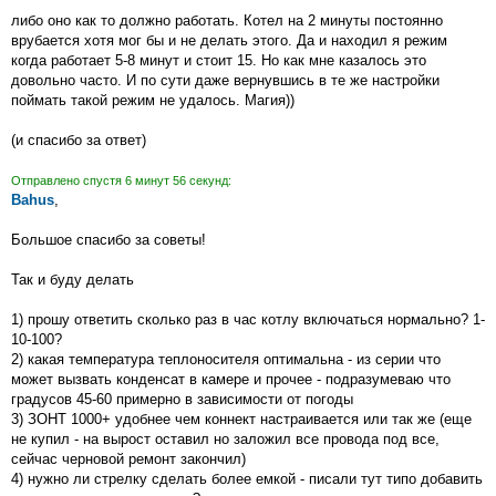
н
либо оно как то должно работать. Котел на 2 минуты постоянно
и
е
врубается хотя мог бы и не делать этого. Да и находил я режим
когда работает 5-8 минут и стоит 15. Но как мне казалось это
довольно часто. И по сути даже вернувшись в те же настройки
поймать такой режим не удалось. Магия))
(и спасибо за ответ)
Отправлено спустя 6 минут 56 секунд:
Bahus
,
Большое спасибо за советы!
Так и буду делать
1) прошу ответить сколько раз в час котлу включаться нормально? 1-
10-100?
2) какая температура теплоносителя оптимальна - из серии что
может вызвать конденсат в камере и прочее - подразумеваю что
градусов 45-60 примерно в зависимости от погоды
3) ЗОНТ 1000+ удобнее чем коннект настраивается или так же (еще
не купил - на вырост оставил но заложил все провода под все,
сейчас черновой ремонт закончил)
4) нужно ли стрелку сделать более емкой - писали тут типо добавить