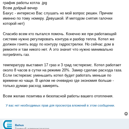
о
график работы котла .jpg
б
Всем добрый вечер
щ
е
Бахус - интересно Вас слушать но мой вопрос решен. Причем
н
именно по тому номеру. Девушкой. И методом снятия галочки
и
е
которой нет)
Спасибо всем кто пытался помочь. Конечно же при работающей
системе нужно регулировать контура и разбор тепла. Котел же
должен гонять воду по контуру гидрострелки. Но сейчас дом в
ремонте и там никого нет. А это значит что нужно минимально
потреблять газ.
температуру выставил 17 граз и 3 град гистерезис. Котел работает
около 8 часов в сутки на режиме 20%. Замер сделаю расхода газа.
Если гистерезис уменьшить котел будет работать меньше по
времени но чаще. В целом не очевидно где экономия больше -
только думаю расход замерять.
Всем желаю позитива и безопасной работы вашего отопления.
У вас нет необходимых прав для просмотра вложений в этом сообщении.
Bahus
Главный администратор