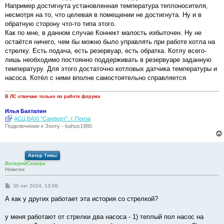
Например достигнута установленная температура теплоносителя,
несмотря на то, что целевая в помещении не достигнута. Ну и в
обратную сторону что-то типа этого.
Как по мне, в данном случае Коннект малость избыточен. Ну не
остаётся ничего, чем бы можно было управлять при работе котла на
стрелку. Есть подача, есть резервуар, есть обратка. Котлу всего-
лишь необходимо постоянно поддерживать в резервуаре заданную
температуру. Для этого достаточно котловых датчика температуры и
насоса. Котёл с ними вполне самостоятельно справляется.
В ЛС отвечаю только по работе форума
Илья Бахталин
АСЦ BAXI "Санфорт". г. Пенза
Подключение к Зонту - bahus1980
Автор Темы
ВалерийСамара
Новичок
С
30 окт 2024, 13:06
о
о
А как у других работает эта история со стрелкой?
б
щ
е
у меня работают от стрелки два насоса - 1) теплый пол насос на
н