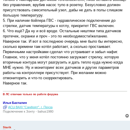
без управления, врубив насос тупо в розетку. Безусловно должен
присутствовать смесительный узел, дабы не дать в полы слишком
большую температуру.
5. При наличии бойлера ГВС - гидравлическое подключение до
стрелки, датчик температуры к котлу, приоритет ГВС включен.
6. Что ещё? Да ну и всё вроде. Остальные ништяки типа датчиков
протечек, охранки и проч - это по необходимости/желанию.
Наверное так. И вот в последнюю очередь мне было бы интересно,
сколько времени там котёл работает, а сколько простаивает.
Первичными настройками сделал что устраивает и забыл нафиг.
Главное, что у меня котёл постоянно загружает стрелку, которую
вторичные контура могут разгрузить и дать тепло куда нужно когда
МНЕ нужно. Ну и мониторинг всех датчиков и других параметров
работы на контроллере присутствует. При желании можно
отмониторить и что-то скорректировать.
Наверное так.
В ЛС отвечаю только по работе форума
Илья Бахталин
АСЦ BAXI "Санфорт". г. Пенза
Подключение к Зонту - bahus1980
Starik