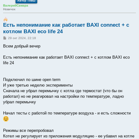
Автор Темы
ВалерийСамара
Новичок
Есть непонимание как работает BAXI connect + с
котлом BAXI eco life 24
С
29 окт 2024, 22:18
о
о
Всем добрый вечер
б
щ
е
Есть непонимание как работает BAXI connect + с котлом BAXI eco
н
life 24
и
е
Подключил по шине open term
И уже третью неделю эксперименты
Сначала не убрал перемычку с котла где термостат (что бы он
работал) но не реагировал на настройки по температуре, ладно
убрал перемычку
Начал тесты с работой по температуре воздуха - и есть сложности
Режимы все перепробовал
Котел не регулирует из приложения модуляцию - ее убавил на котле