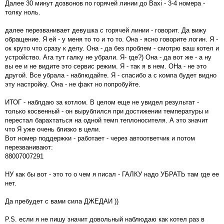
Далее 30 минут дозвонов по горячей линии до Baxi - 3-4 номера -
толку ноль.
далее перезванивает девушка с горячей линии - говорит. Да вижу
обращение. Я ей - у меня то то и то то. Она - ясно говорите логин. Я -
ок круто что сразу к делу. Она - да без проблем - смотрю ваш котел и
устройство. Ага тут галку не убрали. Я- где?) Она - да вот же - а ну
вы ее и не видите это сервис режим. Я - так я в нем. ОНа - не это
другой. Все убрала - наблюдайте. Я - спасибо а с компа будет видно
эту настройку. Она - не факт но попробуйте.
ИТОГ - наблдаю за котлом. В целом еще не увидел результат -
только косвенный - он вырублился при достижении температуры и
перестал барахтаться на одной темп теплоносителя. А это значит
что Я уже очень близко в цели.
Вот номер поддержки - работает - через автоответчик и потом
перезванивают:
88007007291
НУ как бы вот - это то о чем я писал - ГАЛКУ надо УБРАТЬ там где ее
нет.
Да пребудет с вами сила ДЖЕДАИ ))
P.S. если я не пишу значит довольный наблюдаю как котел раз в