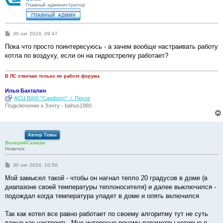
Главный администратор
С
30 окт 2024, 09:47
о
о
Пока что просто поинтересуюсь - а зачем вообще настраивать работу
б
котла по воздуху, если он на гидрострелку работает?
щ
е
н
и
В ЛС отвечаю только по работе форума
е
Илья Бахталин
АСЦ BAXI "Санфорт". г. Пенза
Подключение к Зонту - bahus1980
Автор Темы
ВалерийСамара
Новичок
С
30 окт 2024, 10:56
о
о
Мой замысел такой - чтобы он нагнал тепло 20 градусов в доме (в
б
диапазоне своей температуры теплоносителя) и далее выключился -
щ
е
подождал когда температура упадет в доме и опять включился
н
и
е
Так как котел все равно работает по своему алгоритму тут не суть
важно как настроить. Мне интересно почему параметры которые я