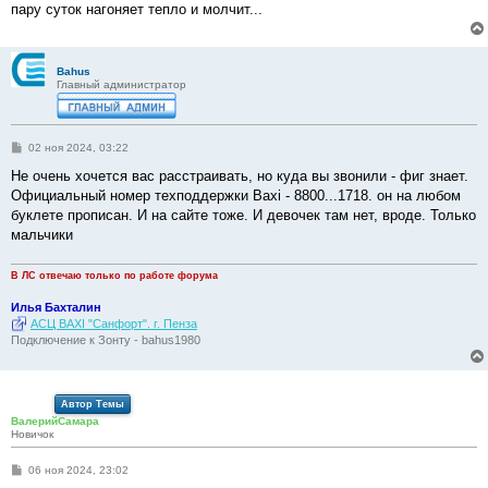
пару суток нагоняет тепло и молчит...
Bahus
Главный администратор
С
02 ноя 2024, 03:22
о
о
Не очень хочется вас расстраивать, но куда вы звонили - фиг знает.
б
Официальный номер техподдержки Baxi - 8800...1718. он на любом
щ
е
буклете прописан. И на сайте тоже. И девочек там нет, вроде. Только
н
мальчики
и
е
В ЛС отвечаю только по работе форума
Илья Бахталин
АСЦ BAXI "Санфорт". г. Пенза
Подключение к Зонту - bahus1980
Автор Темы
ВалерийСамара
Новичок
С
06 ноя 2024, 23:02
о