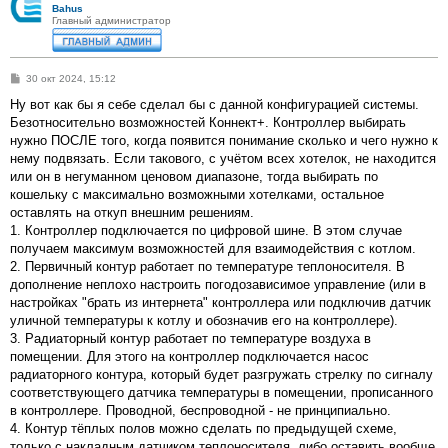
Bahus
Главный администратор
С
30 окт 2024, 15:12
о
о
Ну вот как бы я себе сделал бы с данной конфигурацией системы.
б
Безотносительно возможностей Коннект+. Контроллер выбирать
щ
е
нужно ПОСЛЕ того, когда появится понимание сколько и чего нужно к
н
нему подвязать. Если такового, с учётом всех хотелок, не находится
и
е
или он в негуманном ценовом диапазоне, тогда выбирать по
кошельку с максимально возможными хотелками, остальное
оставлять на откуп внешним решениям.
1. Контроллер подключается по цифровой шине. В этом случае
получаем максимум возможностей для взаимодействия с котлом.
2. Первичный контур работает по температуре теплоносителя. В
дополнение неплохо настроить погодозависимое управление (или в
настройках "брать из интернета" контроллера или подключив датчик
уличной температуры к котлу и обозначив его на контроллере).
3. Радиаторный контур работает по температуре воздуха в
помещении. Для этого на контроллер подключается насос
радиаторного контура, который будет разгружать стрелку по сигналу
соответствующего датчика температуры в помещении, прописанного
в контроллере. Проводной, беспроводной - не принципиально.
4. Контур тёплых полов можно сделать по предыдущей схеме,
только с накладным датчиком теплоносителя, либо оставить вообще