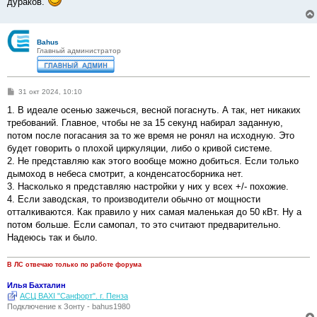
дураков.
Bahus
Главный администратор
С
31 окт 2024, 10:10
о
о
1. В идеале осенью зажечься, весной погаснуть. А так, нет никаких
б
требований. Главное, чтобы не за 15 секунд набирал заданную,
щ
е
потом после погасания за то же время не ронял на исходную. Это
н
будет говорить о плохой циркуляции, либо о кривой системе.
и
е
2. Не представляю как этого вообще можно добиться. Если только
дымоход в небеса смотрит, а конденсатосборника нет.
3. Насколько я представляю настройки у них у всех +/- похожие.
4. Если заводская, то производители обычно от мощности
отталкиваются. Как правило у них самая маленькая до 50 кВт. Ну а
потом больше. Если самопал, то это считают предварительно.
Надеюсь так и было.
В ЛС отвечаю только по работе форума
Илья Бахталин
АСЦ BAXI "Санфорт". г. Пенза
Подключение к Зонту - bahus1980