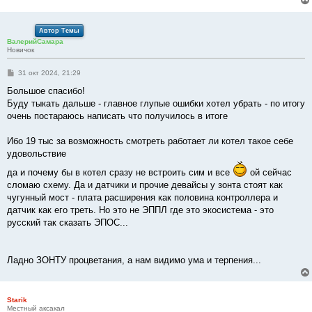
Автор Темы
ВалерийСамара
Новичок
С
31 окт 2024, 21:29
о
о
Большое спасибо!
б
Буду тыкать дальше - главное глупые ошибки хотел убрать - по итогу
щ
е
очень постараюсь написать что получилось в итоге
н
и
е
Ибо 19 тыс за возможность смотреть работает ли котел такое себе
удовольствие
да и почему бы в котел сразу не встроить сим и все
ой сейчас
сломаю схему. Да и датчики и прочие девайсы у зонта стоят как
чугунный мост - плата расширения как половина контроллера и
датчик как его треть. Но это не ЭППЛ где это экосистема - это
русский так сказать ЭПОС...
Ладно ЗОНТУ процветания, а нам видимо ума и терпения...
Starik
Местный аксакал