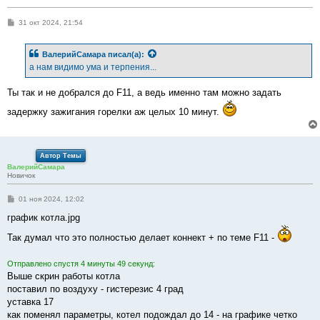
С
31 окт 2024, 21:54
о
о
б
ВалерийСамара
писал(а):
щ
е
а нам видимо ума и терпения...
н
и
е
Ты так и не добрался до F11, а ведь именно там можно задать
задержку зажигания горелки аж целых 10 минут.
Автор Темы
ВалерийСамара
Новичок
С
01 ноя 2024, 12:02
о
о
график котла.jpg
б
щ
Так думал что это полностью делает коннект + по теме F11 -
е
н
и
Отправлено спустя 4 минуты 49 секунд:
е
Выше скрин работы котла
поставил по воздуху - гистерезис 4 град
уставка 17
как поменял параметры, котел подождал до 14 - на графике четко