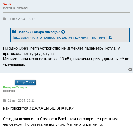
Starik
Местный аксакал
С
01 ноя 2024, 18:17
о
о
б
ВалерийСамара
писал(а):
щ
е
Так думал что это полностью делает коннект + по теме F11
н
и
е
Ни одно OpenTherm устройство не изменяет параметры котла, у
протокола нет туда доступа.
Минимальная мощность котла 10 кВт, никакими приблудами ты её не
уменьшишь.
Автор Темы
ВалерийСамара
Новичок
С
01 ноя 2024, 22:11
о
о
Как говорится УВАЖАЕМЫЕ ЗНАТОКИ
б
щ
е
Сегодня позвонил в Самаре в Baxi - там поговорил с приятным
н
человеком. Но ответа не получил. Мы не это мы не то.
и
е