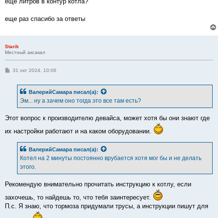
еще литров в контур котла?
еще раз спасибо за ответы
Starik
Местный аксакал
С
31 окт 2024, 10:06
о
о
б
ВалерийСамара
писал(а):
щ
е
Эм... ну а зачем оно тогда это все там есть?
н
и
е
Этот вопрос к производителю девайса, может хотя бы они знают где
их настройки работают и на каком оборудовании.
ВалерийСамара
писал(а):
Котел на 2 минуты постоянно врубается хотя мог бы и не делать
этого.
Рекомендую внимательно прочитать инструкцию к котлу, если
захочешь, то найдешь то, что тебя заинтересует.
П.с. Я знаю, что тормоза придумали трусы, а инструкции пишут для