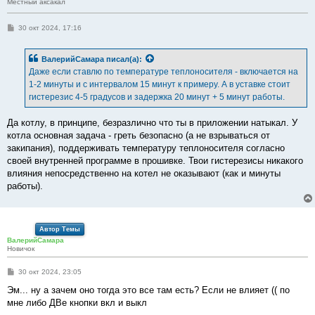
Местный аксакал
С
30 окт 2024, 17:16
о
о
б
ВалерийСамара
писал(а):
щ
е
Даже если ставлю по температуре теплоносителя - включается на
н
1-2 минуты и с интервалом 15 минут к примеру. А в уставке стоит
и
е
гистерезис 4-5 градусов и задержка 20 минут + 5 минут работы.
Да котлу, в принципе, безразлично что ты в приложении натыкал. У
котла основная задача - греть безопасно (а не взрываться от
закипания), поддерживать температуру теплоносителя согласно
своей внутренней программе в прошивке. Твои гистерезисы никакого
влияния непосредственно на котел не оказывают (как и минуты
работы).
Автор Темы
ВалерийСамара
Новичок
С
30 окт 2024, 23:05
о
о
Эм... ну а зачем оно тогда это все там есть? Если не влияет (( по
б
мне либо ДВе кнопки вкл и выкл
щ
е