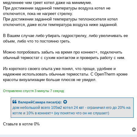
медленнее чем греет котел даже на минимуме.
При достижении заданной температуры воздуха котел не
отключится, пока не нагреет стрелку.
При достижении заданной температуры теплоносителя котел
отключится, даже если температура воздуха ниже заданной.
В Вашем случае либо убирать гидрострелку, либо увеличивать ее
объем, либо что то постоянно греть.
Можно попробовать забыть на время про коннект+, подключить
обычный термостат с сухим контактом и проверить работу с ним.
Из короткого своего опыта уже понял, что проще, удобнее и
надежнее использовать обычные термостаты. С OpenTherm кроме
красоты визуализации больше плюсов не увидел.
Отправлено спустя 3 минуты 7 секунд:
ВалерийСамара
писал(а):
дом небольшой всего 105м2 котел 24 квт - ограничил его до 20% на
котле и 10% в коннект+ (ну понятно что он не слушает)
Ставьте в котле 0%