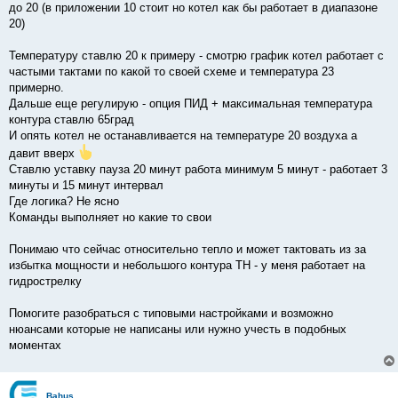
до 20 (в приложении 10 стоит но котел как бы работает в диапазоне
20)
Температуру ставлю 20 к примеру - смотрю график котел работает с
частыми тактами по какой то своей схеме и температура 23
примерно.
Дальше еще регулирую - опция ПИД + максимальная температура
контура ставлю 65град
И опять котел не останавливается на температуре 20 воздуха а
давит вверх
Ставлю уставку пауза 20 минут работа минимум 5 минут - работает 3
минуты и 15 минут интервал
Где логика? Не ясно
Команды выполняет но какие то свои
Понимаю что сейчас относительно тепло и может тактовать из за
избытка мощности и небольшого контура ТН - у меня работает на
гидрострелку
Помогите разобраться с типовыми настройками и возможно
нюансами которые не написаны или нужно учесть в подобных
моментах
Bahus