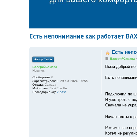
Есть непонимание как работает BAXI 
Есть непо
С
ВалерийСамара
Автор Темы
о
о
Всем добрый ве
ВалерийСамара
б
Новичок
щ
е
Есть непонимание
Сообщения:
8
н
Зарегистрирован:
29 окт 2024, 20:55
и
Откуда:
Самара
е
Мой котел:
Baxi Eco life
Благодарил (а):
2 раза
Подключил по ши
И уже третью н
Сначала не убра
Начал тесты с р
Режимы все пер
Котел не регулир