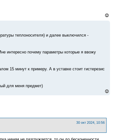
В
е
р
н
у
пературы теплоносителя) и далее выключился -
т
ь
с
я
. Мне интересно почему параметры которые я ввожу
к
н
а
ч
лом 15 минут к примеру. А в уставке стоит гистерезис
а
л
у
ный для меня предмет)
В
е
р
н
у
т
ь
с
30 окт 2024, 10:56
я
к
н
а
лка ничем не разгружается, то он до бесконечности