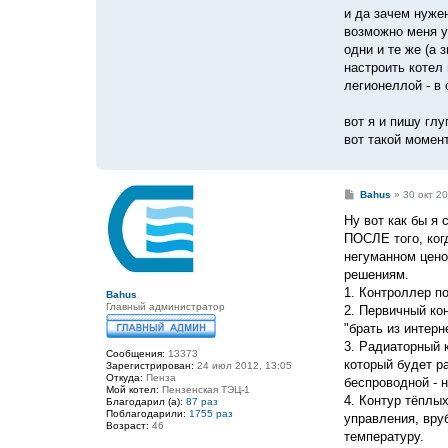
и да зачем нуже
возможно меня у
одни и те же (а 
настроить котел
легионеллой - в 
вот я и пишу глу
вот такой момен
С
Bahus
»
30 окт 20
о
о
Ну вот как бы я
б
ПОСЛЕ того, когд
щ
е
негуманном цено
н
решениям.
и
е
1. Контроллер п
Bahus
Главный администратор
2. Первичный ко
"брать из интерн
3. Радиаторный 
Сообщения:
13373
который будет р
Зарегистрирован:
24 июл 2012, 13:05
Откуда:
Пенза
беспроводной - 
Мой котел:
Пензенская ТЭЦ-1
4. Контур тёплы
Благодарил (а):
87 раз
Поблагодарили:
1755 раз
управления, вру
Возраст:
46
температуру.