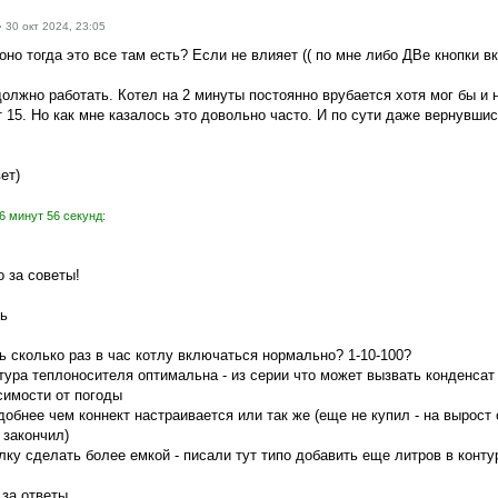
»
30 окт 2024, 23:05
 оно тогда это все там есть? Если не влияет (( по мне либо ДВе кнопки в
должно работать. Котел на 2 минуты постоянно врубается хотя мог бы и 
т 15. Но как мне казалось это довольно часто. И по сути даже вернувши
ет)
6 минут 56 секунд:
 за советы!
ть
ь сколько раз в час котлу включаться нормально? 1-10-100?
тура теплоносителя оптимальна - из серии что может вызвать конденсат
симости от погоды
обнее чем коннект настраивается или так же (еще не купил - на вырост
 закончил)
лку сделать более емкой - писали тут типо добавить еще литров в конту
 за ответы