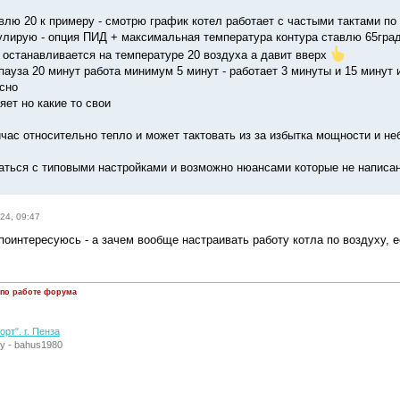
влю 20 к примеру - смотрю график котел работает с частыми тактами по 
лирую - опция ПИД + максимальная температура контура ставлю 65гра
е останавливается на температуре 20 воздуха а давит вверх
пауза 20 минут работа минимум 5 минут - работает 3 минуты и 15 минут 
ясно
ет но какие то свои
час относительно тепло и может тактовать из за избытка мощности и неб
аться с типовыми настройками и возможно нюансами которые не написа
24, 09:47
поинтересуюсь - а зачем вообще настраивать работу котла по воздуху, е
 по работе форума
рт". г. Пенза
у - bahus1980