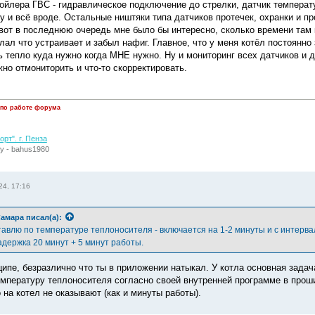
бойлера ГВС - гидравлическое подключение до стрелки, датчик температ
у и всё вроде. Остальные ништяки типа датчиков протечек, охранки и п
 вот в последнюю очередь мне было бы интересно, сколько времени там 
ал что устраивает и забыл нафиг. Главное, что у меня котёл постоянно
ть тепло куда нужно когда МНЕ нужно. Ну и мониторинг всех датчиков и 
но отмониторить и что-то скорректировать.
 по работе форума
рт". г. Пенза
у - bahus1980
24, 17:16
амара
писал(а):
авлю по температуре теплоносителя - включается на 1-2 минуты и с интервало
адержка 20 минут + 5 минут работы.
ципе, безразлично что ты в приложении натыкал. У котла основная задача
мпературу теплоносителя согласно своей внутренней программе в проши
на котел не оказывают (как и минуты работы).