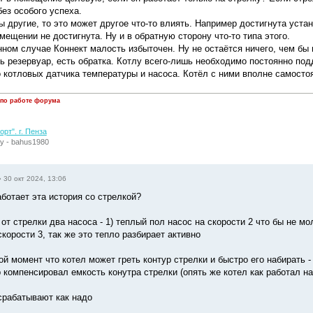
ез особого успеха.
ы другие, то это может другое что-то влиять. Например достигнута уста
мещении не достигнута. Ну и в обратную сторону что-то типа этого.
нном случае Коннект малость избыточен. Ну не остаётся ничего, чем бы
ть резервуар, есть обратка. Котлу всего-лишь необходимо постоянно по
о котловых датчика температуры и насоса. Котёл с ними вполне самосто
 по работе форума
рт". г. Пенза
у - bahus1980
»
30 окт 2024, 13:06
аботает эта история со стрелкой?
от стрелки два насоса - 1) теплый пол насос на скорости 2 что бы не мо
скорости 3, так же это тепло разбирает активно
ой момент что котел может греть контур стрелки и быстро его набирать 
 компенсировал емкость конутра стрелки (опять же котел как работал на 
срабатывают как надо