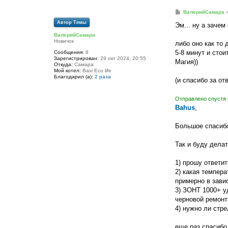
С
ВалерийСамара
о
Автор Темы
о
Эм... ну а зачем
б
ВалерийСамара
щ
Новичок
е
либо оно как то 
н
5-8 минут и стои
Сообщения:
8
и
Зарегистрирован:
29 окт 2024, 20:55
е
Магия))
Откуда:
Самара
Мой котел:
Baxi Eco life
Благодарил (а):
2 раза
(и спасибо за отв
Отправлено спустя 
Bahus
,
Большое спасибо
Так и буду дела
1) прошу ответит
2) какая темпера
примерно в зави
3) ЗОНТ 1000+ уд
черновой ремонт
4) нужно ли стре
еще раз спасибо