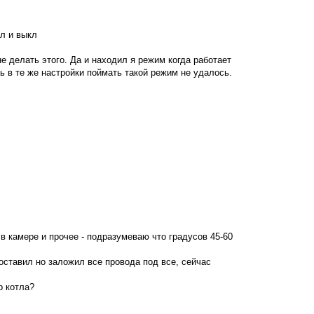
р
н
у
кл и выкл
т
ь
с
не делать этого. Да и находил я режим когда работает
я
сь в те же настройки поймать такой режим не удалось.
к
н
а
ч
а
л
у
 в камере и прочее - подразумеваю что градусов 45-60
 оставил но заложил все провода под все, сейчас
р котла?