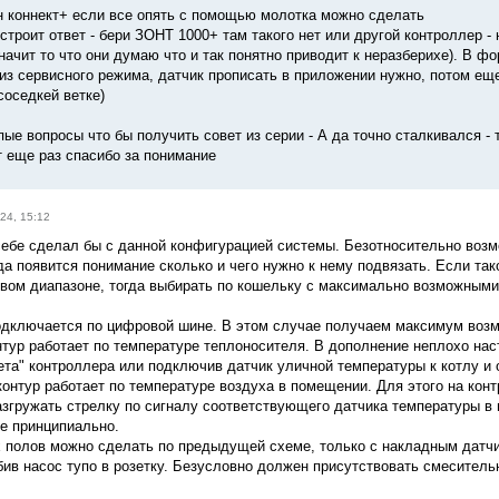
н коннект+ если все опять с помощью молотка можно сделать
строит ответ - бери ЗОНТ 1000+ там такого нет или другой контроллер -
значит то что они думаю что и так понятно приводит к неразберихе). В 
 из сервисного режима, датчик прописать в приложении нужно, потом ещ
соседкей ветке)
пые вопросы что бы получить совет из серии - А да точно сталкивался - 
т еще раз спасибо за понимание
24, 15:12
 себе сделал бы с данной конфигурацией системы. Безотносительно воз
а появится понимание сколько и чего нужно к нему подвязать. Если тако
вом диапазоне, тогда выбирать по кошельку с максимально возможными
одключается по цифровой шине. В этом случае получаем максимум возм
нтур работает по температуре теплоносителя. В дополнение неплохо нас
ета" контроллера или подключив датчик уличной температуры к котлу и 
контур работает по температуре воздуха в помещении. Для этого на кон
азгружать стрелку по сигналу соответствующего датчика температуры в
не принципиально.
х полов можно сделать по предыдущей схеме, только с накладным датчи
бив насос тупо в розетку. Безусловно должен присутствовать смесител