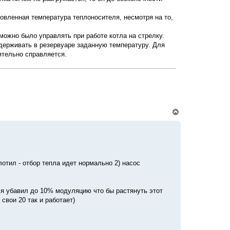
ч
а
новленная температура теплоносителя, несмотря на то,
л
у
 можно было управлять при работе котла на стрелку.
ддерживать в резервуаре заданную температуру. Для
ятельно справляется.
В
е
р
н
у
т
ь
с
лотил - отбор тепла идет нормально 2) насос
я
к
н
- я убавил до 10% модуляцию что бы растянуть этот
а
ч
свои 20 так и работает)
а
л
у