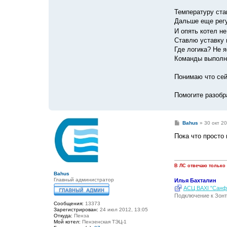
Температуру ста
Дальше еще регу
И опять котел н
Ставлю уставку 
Где логика? Не 
Команды выполня
Понимаю что сей
Помогите разобр
С
Bahus
»
30 окт 20
о
о
Пока что просто 
б
щ
е
н
и
В ЛС отвечаю только
е
Bahus
Главный администратор
Илья Бахталин
АСЦ BAXI "Санфо
Подключение к Зонт
Сообщения:
13373
Зарегистрирован:
24 июл 2012, 13:05
Откуда:
Пенза
Мой котел:
Пензенская ТЭЦ-1