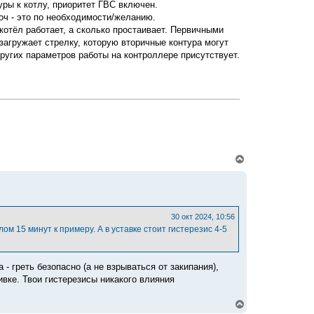
уры к котлу, приоритет ГВС включен.
роч - это по необходимости/желанию.
котёл работает, а сколько простаивает. Первичными
 загружает стрелку, которую вторичные контура могут
других параметров работы на контроллере присутствует.
В
е
р
н
у
т
ь
30 окт 2024, 10:56
с
м 15 минут к примеру. А в уставке стоит гистерезис 4-5
я
к
н
а
 - греть безопасно (а не взрываться от закипания),
ч
вке. Твои гистерезисы никакого влияния
а
л
В
у
е