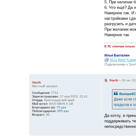
5. При наличии 
6. Что ещё? Да н
Наверное так. И
настройками сдел
разгрузить и да
При желании мож
Наверное так.
В ЛС отвечаю только
Илья Бахталин
АСЦ BAXI "Санфо
Подключение к Зонт
С
Starik
»
30 окт 20
Starik
о
Местный аксакал
о
б
Сообщения:
7731
ВалерийС
щ
Зарегистрирован:
27 ноя 2015, 22:41
е
Даже если ст
Откуда:
Краснодарский край
н
Мой котел:
BAXI MAIN 5 14f
градусов и з
и
Благодарил (а):
75 раз
е
Поблагодарили:
855 раз
Возраст:
60
Да котлу, в прин
поддерживать те
непосредственно 