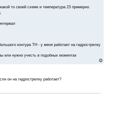
какой то своей схеме и температура 23 примерно.
д
интервал
ольшого контура ТН - у меня работает на гидрострелку
ны или нужно учесть в подобных моментах
В
е
р
н
у
сли он на гидрострелку работает?
т
ь
с
я
к
н
а
ч
а
л
у