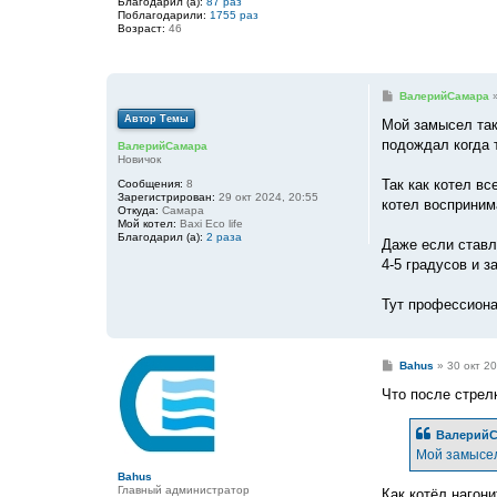
Благодарил (а):
87 раз
Поблагодарили:
1755 раз
Возраст:
46
С
ВалерийСамара
о
Автор Темы
о
Мой замысел так
б
подождал когда 
ВалерийСамара
щ
Новичок
е
н
Так как котел вс
Сообщения:
8
и
Зарегистрирован:
29 окт 2024, 20:55
е
котел восприним
Откуда:
Самара
Мой котел:
Baxi Eco life
Благодарил (а):
2 раза
Даже если ставл
4-5 градусов и з
Тут профессиона
С
Bahus
»
30 окт 20
о
о
Что после стрелк
б
щ
е
ВалерийС
н
Мой замысел 
и
е
Bahus
Главный администратор
Как котёл нагон