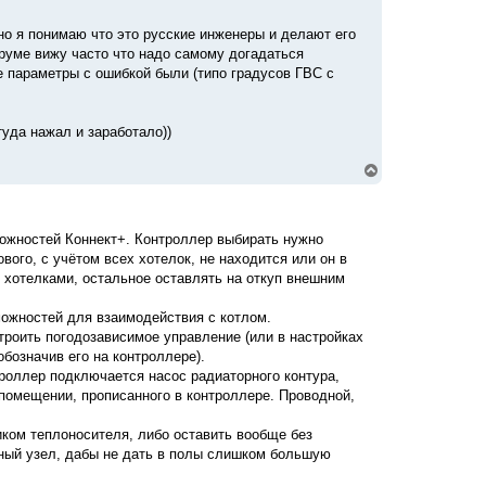
 но я понимаю что это русские инженеры и делают его
форуме вижу часто что надо самому догадаться
е параметры с ошибкой были (типо градусов ГВС с
туда нажал и заработало))
В
е
р
н
у
можностей Коннект+. Контроллер выбирать нужно
т
вого, с учётом всех хотелок, не находится или он в
ь
с
 хотелками, остальное оставлять на откуп внешним
я
к
ожностей для взаимодействия с котлом.
н
троить погодозависимое управление (или в настройках
а
ч
обозначив его на контроллере).
а
троллер подключается насос радиаторного контура,
л
 помещении, прописанного в контроллере. Проводной,
у
ком теплоносителя, либо оставить вообще без
ьный узел, дабы не дать в полы слишком большую