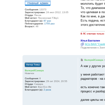
молотить будет б
То, что диапазон
Сообщения:
13373
что целевая в по
Зарегистрирован:
24 июл 2012, 13:05
Откуда:
Пенза
Как по мне, в да
Мой котел:
Пензенская ТЭЦ-1
Есть подача, ес
Благодарил (а):
87 раз
Поблагодарили:
1755 раз
этого достаточн
Возраст:
46
В ЛС отвечаю только
Илья Бахталин
АСЦ BAXI "Санфо
Подключение к Зонт
С
ВалерийСамара
о
Автор Темы
о
А как у других р
б
ВалерийСамара
щ
Новичок
е
у меня работают 
н
радиаторов - на 
Сообщения:
8
и
Зарегистрирован:
29 окт 2024, 20:55
е
Откуда:
Самара
есть конечно так
Мой котел:
Baxi Eco life
Благодарил (а):
2 раза
процесс и разбор
далее циклы не 