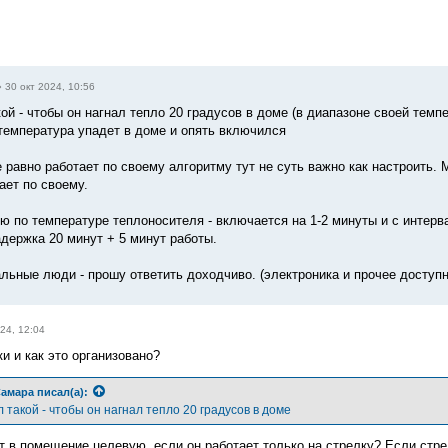
»
30 окт 2024, 10:56
ой - чтобы он нагнал тепло 20 градусов в доме (в диапазоне своей тем
температура упадет в доме и опять включился
е равно работает по своему алгоритму тут не суть важно как настроить
ает по своему.
ю по температуре теплоносителя - включается на 1-2 минуты и с интерва
адержка 20 минут + 5 минут работы.
льные люди - прошу ответить доходчиво. (электроника и прочее доступ
24, 12:04
и и как это организовано?
амара
писал(а):
такой - чтобы он нагнал тепло 20 градусов в доме
ит в помещение целевую, если он работает только на стрелку? Если стре