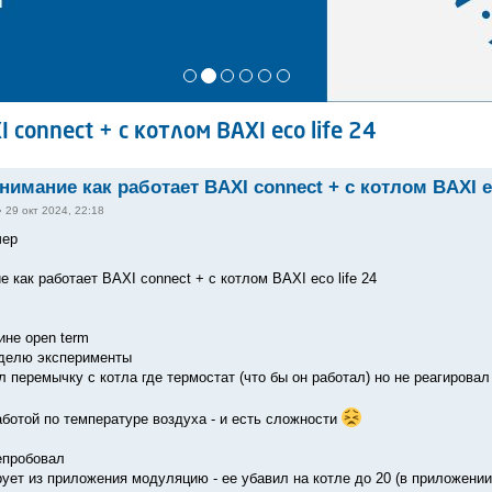
connect + с котлом BAXI eco life 24
нимание как работает BAXI connect + с котлом BAXI ec
»
29 окт 2024, 22:18
чер
 как работает BAXI connect + с котлом BAXI eco life 24
не open term
еделю эксперименты
л перемычку с котла где термостат (что бы он работал) но не реагирова
аботой по температуре воздуха - и есть сложности
епробовал
ует из приложения модуляцию - ее убавил на котле до 20 (в приложении 