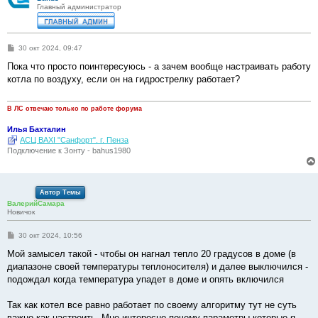
Главный администратор
С
30 окт 2024, 09:47
о
о
Пока что просто поинтересуюсь - а зачем вообще настраивать работу
б
котла по воздуху, если он на гидрострелку работает?
щ
е
н
и
В ЛС отвечаю только по работе форума
е
Илья Бахталин
АСЦ BAXI "Санфорт". г. Пенза
Подключение к Зонту - bahus1980
Автор Темы
ВалерийСамара
Новичок
С
30 окт 2024, 10:56
о
о
Мой замысел такой - чтобы он нагнал тепло 20 градусов в доме (в
б
диапазоне своей температуры теплоносителя) и далее выключился -
щ
е
подождал когда температура упадет в доме и опять включился
н
и
е
Так как котел все равно работает по своему алгоритму тут не суть
важно как настроить. Мне интересно почему параметры которые я