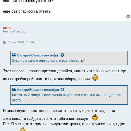
еще литров в контур котла?
еще раз спасибо за ответы
Starik
Местный аксакал
С
31 окт 2024, 10:06
о
о
б
ВалерийСамара
писал(а):
щ
е
Эм... ну а зачем оно тогда это все там есть?
н
и
е
Этот вопрос к производителю девайса, может хотя бы они знают где
их настройки работают и на каком оборудовании.
ВалерийСамара
писал(а):
Котел на 2 минуты постоянно врубается хотя мог бы и не делать
этого.
Рекомендую внимательно прочитать инструкцию к котлу, если
захочешь, то найдешь то, что тебя заинтересует.
П.с. Я знаю, что тормоза придумали трусы, а инструкции пишут для