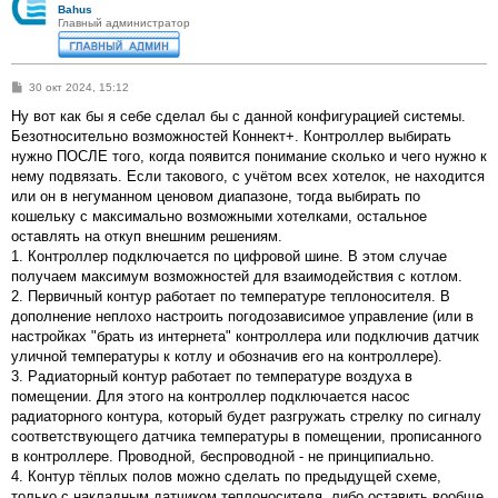
Bahus
Главный администратор
С
30 окт 2024, 15:12
о
о
Ну вот как бы я себе сделал бы с данной конфигурацией системы.
б
Безотносительно возможностей Коннект+. Контроллер выбирать
щ
е
нужно ПОСЛЕ того, когда появится понимание сколько и чего нужно к
н
нему подвязать. Если такового, с учётом всех хотелок, не находится
и
е
или он в негуманном ценовом диапазоне, тогда выбирать по
кошельку с максимально возможными хотелками, остальное
оставлять на откуп внешним решениям.
1. Контроллер подключается по цифровой шине. В этом случае
получаем максимум возможностей для взаимодействия с котлом.
2. Первичный контур работает по температуре теплоносителя. В
дополнение неплохо настроить погодозависимое управление (или в
настройках "брать из интернета" контроллера или подключив датчик
уличной температуры к котлу и обозначив его на контроллере).
3. Радиаторный контур работает по температуре воздуха в
помещении. Для этого на контроллер подключается насос
радиаторного контура, который будет разгружать стрелку по сигналу
соответствующего датчика температуры в помещении, прописанного
в контроллере. Проводной, беспроводной - не принципиально.
4. Контур тёплых полов можно сделать по предыдущей схеме,
только с накладным датчиком теплоносителя, либо оставить вообще