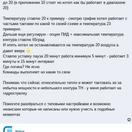
до 20 (в приложении 10 стоит но котел как бы работает в диапазоне
20)
Температуру ставлю 20 к примеру - смотрю график котел работает с
частыми тактами по какой то своей схеме и температура 23
примерно.
Дальше еще регулирую - опция ПИД + максимальная температура
контура ставлю 65град
И опять котел не останавливается на температуре 20 воздуха а
давит вверх
Ставлю уставку пауза 20 минут работа минимум 5 минут - работает 3
минуты и 15 минут интервал
Где логика? Не ясно
Команды выполняет но какие то свои
Понимаю что сейчас относительно тепло и может тактовать из за
избытка мощности и небольшого контура ТН - у меня работает на
гидрострелку
Помогите разобраться с типовыми настройками и возможно
нюансами которые не написаны или нужно учесть в подобных
моментах
Bahus