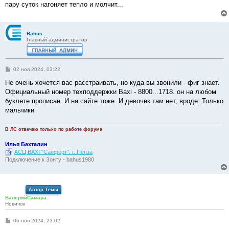
пару суток нагоняет тепло и молчит...
Bahus
Главный администратор
С
02 ноя 2024, 03:22
о
о
Не очень хочется вас расстраивать, но куда вы звонили - фиг знает.
б
Официальный номер техподдержки Baxi - 8800...1718. он на любом
щ
е
буклете прописан. И на сайте тоже. И девочек там нет, вроде. Только
н
мальчики
и
е
В ЛС отвечаю только по работе форума
Илья Бахталин
АСЦ BAXI "Санфорт". г. Пенза
Подключение к Зонту - bahus1980
Автор Темы
ВалерийСамара
Новичок
С
06 ноя 2024, 23:02
о