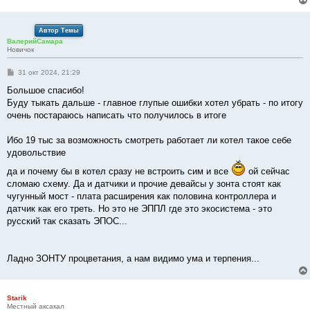
Автор Темы
ВалерийСамара
Новичок
С
31 окт 2024, 21:29
о
о
Большое спасибо!
б
Буду тыкать дальше - главное глупые ошибки хотел убрать - по итогу
щ
е
очень постараюсь написать что получилось в итоге
н
и
е
Ибо 19 тыс за возможность смотреть работает ли котел такое себе
удовольствие
да и почему бы в котел сразу не встроить сим и все
ой сейчас
сломаю схему. Да и датчики и прочие девайсы у зонта стоят как
чугунный мост - плата расширения как половина контроллера и
датчик как его треть. Но это не ЭППЛ где это экосистема - это
русский так сказать ЭПОС...
Ладно ЗОНТУ процветания, а нам видимо ума и терпения...
Starik
Местный аксакал