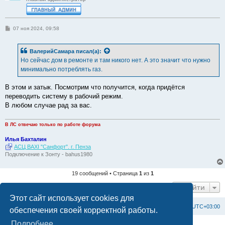
С
07 ноя 2024, 09:58
о
о
б
ВалерийСамара
писал(а):
щ
е
Но сейчас дом в ремонте и там никого нет. А это значит что нужно
н
минимально потреблять газ.
и
е
В этом и затык. Посмотрим что получится, когда придётся
переводить систему в рабочий режим.
В любом случае рад за вас.
В ЛС отвечаю только по работе форума
Илья Бахталин
АСЦ BAXI "Санфорт". г. Пенза
Подключение к Зонту - bahus1980
19 сообщений • Страница
1
из
1
Перейти
Этот сайт использует cookies для
Список форумов
С
в
я
з
а
т
ь
с
я
с
а
д
м
и
н
и
с
т
р
а
ц
и
е
й
Часовой пояс:
UTC+03:00
обеспечения своей корректной работы.
Подробнее
Создано на основе
phpBB
® Forum Software © phpBB Limited