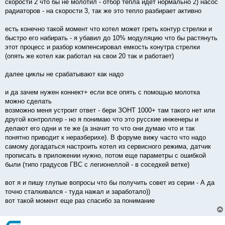
скорости 2 что бы не молотил - отбор тепла идет нормально 2) насос
и
е
радиаторов - на скорости 3, так же это тепло разбирает активно
есть конечно такой момент что котел может греть контур стрелки и
быстро его набирать - я убавил до 10% модуляцию что бы растянуть
этот процесс и разбор компенсировал емкость конутра стрелки
(опять же котел как работал на свои 20 так и работает)
далее циклы не срабатывают как надо
и да зачем нужен коннект+ если все опять с помощью молотка
можно сделать
возможно меня устроит ответ - бери ЗОНТ 1000+ там такого нет или
другой контроллер - но я понимаю что это русские инженеры и
делают его одни и те же (а значит то что они думаю что и так
понятно приводит к неразберихе). В форуме вижу часто что надо
самому догадаться настроить котел из сервисного режима, датчик
прописать в приложении нужно, потом еще параметры с ошибкой
были (типо градусов ГВС с легионеллой - в соседкей ветке)
вот я и пишу глупые вопросы что бы получить совет из серии - А да
точно сталкивался - туда нажал и заработало))
вот такой момент еще раз спасибо за понимание