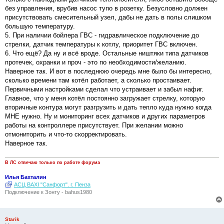
без управления, врубив насос тупо в розетку. Безусловно должен
присутствовать смесительный узел, дабы не дать в полы слишком
большую температуру.
5. При наличии бойлера ГВС - гидравлическое подключение до
стрелки, датчик температуры к котлу, приоритет ГВС включен.
6. Что ещё? Да ну и всё вроде. Остальные ништяки типа датчиков
протечек, охранки и проч - это по необходимости/желанию.
Наверное так. И вот в последнюю очередь мне было бы интересно,
сколько времени там котёл работает, а сколько простаивает.
Первичными настройками сделал что устраивает и забыл нафиг.
Главное, что у меня котёл постоянно загружает стрелку, которую
вторичные контура могут разгрузить и дать тепло куда нужно когда
МНЕ нужно. Ну и мониторинг всех датчиков и других параметров
работы на контроллере присутствует. При желании можно
отмониторить и что-то скорректировать.
Наверное так.
В ЛС отвечаю только по работе форума
Илья Бахталин
АСЦ BAXI "Санфорт". г. Пенза
Подключение к Зонту - bahus1980
Starik