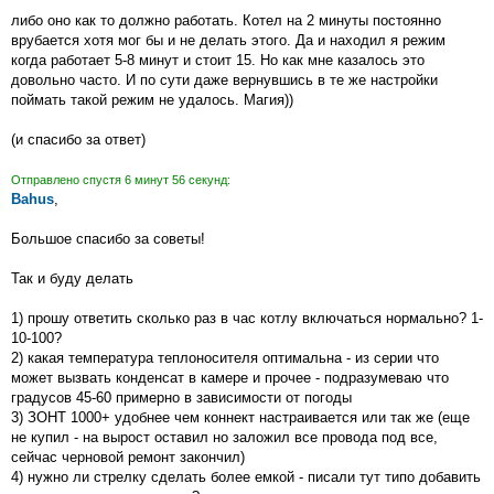
н
либо оно как то должно работать. Котел на 2 минуты постоянно
и
е
врубается хотя мог бы и не делать этого. Да и находил я режим
когда работает 5-8 минут и стоит 15. Но как мне казалось это
довольно часто. И по сути даже вернувшись в те же настройки
поймать такой режим не удалось. Магия))
(и спасибо за ответ)
Отправлено спустя 6 минут 56 секунд:
Bahus
,
Большое спасибо за советы!
Так и буду делать
1) прошу ответить сколько раз в час котлу включаться нормально? 1-
10-100?
2) какая температура теплоносителя оптимальна - из серии что
может вызвать конденсат в камере и прочее - подразумеваю что
градусов 45-60 примерно в зависимости от погоды
3) ЗОНТ 1000+ удобнее чем коннект настраивается или так же (еще
не купил - на вырост оставил но заложил все провода под все,
сейчас черновой ремонт закончил)
4) нужно ли стрелку сделать более емкой - писали тут типо добавить