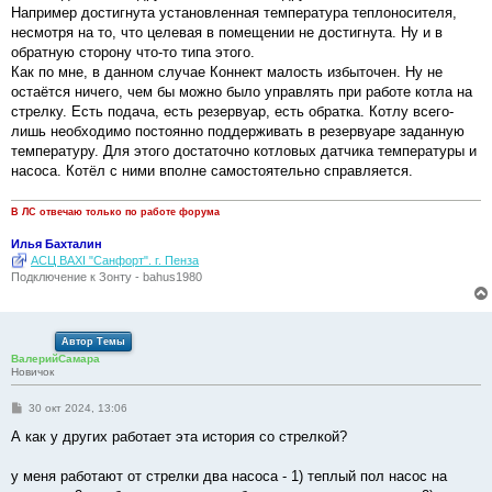
Например достигнута установленная температура теплоносителя,
несмотря на то, что целевая в помещении не достигнута. Ну и в
обратную сторону что-то типа этого.
Как по мне, в данном случае Коннект малость избыточен. Ну не
остаётся ничего, чем бы можно было управлять при работе котла на
стрелку. Есть подача, есть резервуар, есть обратка. Котлу всего-
лишь необходимо постоянно поддерживать в резервуаре заданную
температуру. Для этого достаточно котловых датчика температуры и
насоса. Котёл с ними вполне самостоятельно справляется.
В ЛС отвечаю только по работе форума
Илья Бахталин
АСЦ BAXI "Санфорт". г. Пенза
Подключение к Зонту - bahus1980
Автор Темы
ВалерийСамара
Новичок
С
30 окт 2024, 13:06
о
о
А как у других работает эта история со стрелкой?
б
щ
е
у меня работают от стрелки два насоса - 1) теплый пол насос на
н