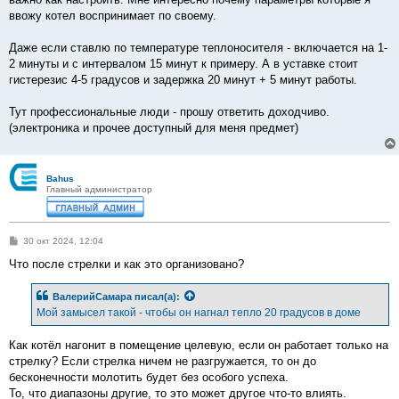
ввожу котел воспринимает по своему.
Даже если ставлю по температуре теплоносителя - включается на 1-
2 минуты и с интервалом 15 минут к примеру. А в уставке стоит
гистерезис 4-5 градусов и задержка 20 минут + 5 минут работы.
Тут профессиональные люди - прошу ответить доходчиво.
(электроника и прочее доступный для меня предмет)
Bahus
Главный администратор
С
30 окт 2024, 12:04
о
о
Что после стрелки и как это организовано?
б
щ
е
ВалерийСамара
писал(а):
н
Мой замысел такой - чтобы он нагнал тепло 20 градусов в доме
и
е
Как котёл нагонит в помещение целевую, если он работает только на
стрелку? Если стрелка ничем не разгружается, то он до
бесконечности молотить будет без особого успеха.
То, что диапазоны другие, то это может другое что-то влиять.