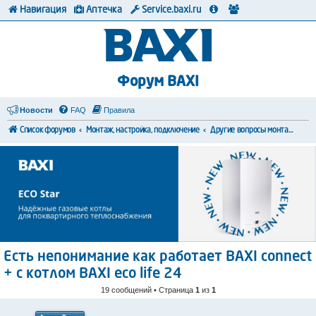
Навигация
Аптечка
Service.baxi.ru
Форум BAXI
Новости
FAQ
Правила
Список форумов
Монтаж, настройка, подключение
Другие вопросы монтажа и коммутации
Есть непонимание как работает BAXI connect
+ с котлом BAXI eco life 24
19 сообщений • Страница
1
из
1