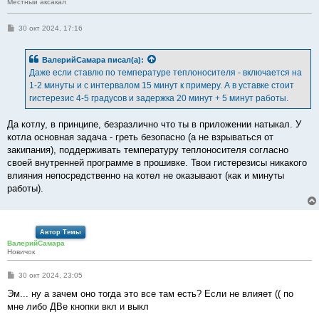
Местный аксакал
С
30 окт 2024, 17:16
о
о
б
ВалерийСамара
писал(а):
щ
е
Даже если ставлю по температуре теплоносителя - включается на
н
1-2 минуты и с интервалом 15 минут к примеру. А в уставке стоит
и
е
гистерезис 4-5 градусов и задержка 20 минут + 5 минут работы.
Да котлу, в принципе, безразлично что ты в приложении натыкал. У
котла основная задача - греть безопасно (а не взрываться от
закипания), поддерживать температуру теплоносителя согласно
своей внутренней программе в прошивке. Твои гистерезисы никакого
влияния непосредственно на котел не оказывают (как и минуты
работы).
Автор Темы
ВалерийСамара
Новичок
С
30 окт 2024, 23:05
о
о
Эм... ну а зачем оно тогда это все там есть? Если не влияет (( по
б
мне либо ДВе кнопки вкл и выкл
щ
е