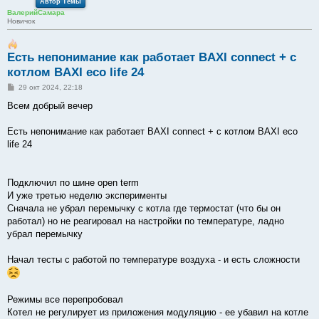
Автор Темы
ВалерийСамара
Новичок
Есть непонимание как работает BAXI connect + с
котлом BAXI eco life 24
С
29 окт 2024, 22:18
о
о
Всем добрый вечер
б
щ
е
Есть непонимание как работает BAXI connect + с котлом BAXI eco
н
life 24
и
е
Подключил по шине open term
И уже третью неделю эксперименты
Сначала не убрал перемычку с котла где термостат (что бы он
работал) но не реагировал на настройки по температуре, ладно
убрал перемычку
Начал тесты с работой по температуре воздуха - и есть сложности
Режимы все перепробовал
Котел не регулирует из приложения модуляцию - ее убавил на котле