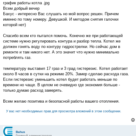
о
график работы котла .jpg
б
Всем добрый вечер
щ
е
Бахус - интересно Вас слушать но мой вопрос решен. Причем
н
именно по тому номеру. Девушкой. И методом снятия галочки
и
е
которой нет)
Спасибо всем кто пытался помочь. Конечно же при работающей
системе нужно регулировать контура и разбор тепла. Котел же
должен гонять воду по контуру гидрострелки. Но сейчас дом в
ремонте и там никого нет. А это значит что нужно минимально
потреблять газ.
температуру выставил 17 граз и 3 град гистерезис. Котел работает
около 8 часов в сутки на режиме 20%. Замер сделаю расхода газа.
Если гистерезис уменьшить котел будет работать меньше по
времени но чаще. В целом не очевидно где экономия больше -
только думаю расход замерять.
Всем желаю позитива и безопасной работы вашего отопления.
У вас нет необходимых прав для просмотра вложений в этом сообщении.
Bahus
Главный администратор