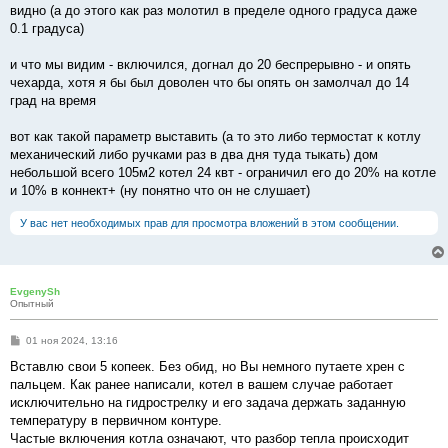
видно (а до этого как раз молотил в пределе одного градуса даже
0.1 градуса)
и что мы видим - включился, догнал до 20 беспрерывно - и опять
чехарда, хотя я бы был доволен что бы опять он замолчал до 14
град на время
вот как такой параметр выставить (а то это либо термостат к котлу
механический либо ручками раз в два дня туда тыкать) дом
небольшой всего 105м2 котел 24 квт - ограничил его до 20% на котле
и 10% в коннект+ (ну понятно что он не слушает)
У вас нет необходимых прав для просмотра вложений в этом сообщении.
EvgenySh
Опытный
С
01 ноя 2024, 13:16
о
о
Вставлю свои 5 копеек. Без обид, но Вы немного путаете хрен с
б
пальцем. Как ранее написали, котел в вашем случае работает
щ
е
исключительно на гидрострелку и его задача держать заданную
н
температуру в первичном контуре.
и
е
Частые включения котла означают, что разбор тепла происходит