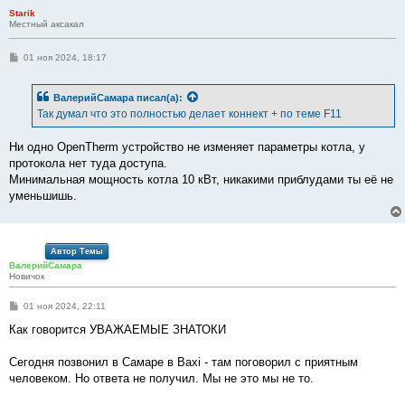
Starik
Местный аксакал
С
01 ноя 2024, 18:17
о
о
б
ВалерийСамара
писал(а):
щ
е
Так думал что это полностью делает коннект + по теме F11
н
и
е
Ни одно OpenTherm устройство не изменяет параметры котла, у
протокола нет туда доступа.
Минимальная мощность котла 10 кВт, никакими приблудами ты её не
уменьшишь.
Автор Темы
ВалерийСамара
Новичок
С
01 ноя 2024, 22:11
о
о
Как говорится УВАЖАЕМЫЕ ЗНАТОКИ
б
щ
е
Сегодня позвонил в Самаре в Baxi - там поговорил с приятным
н
человеком. Но ответа не получил. Мы не это мы не то.
и
е