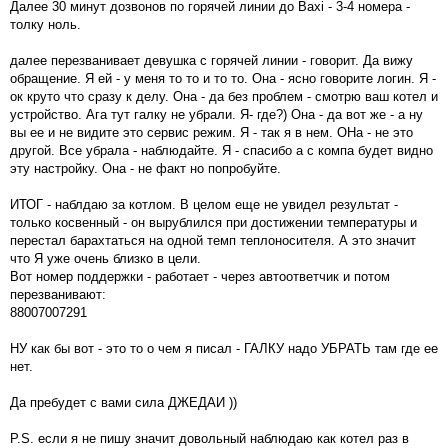
Далее 30 минут дозвонов по горячей линии до Baxi - 3-4 номера -
толку ноль.
далее перезванивает девушка с горячей линии - говорит. Да вижу
обращение. Я ей - у меня то то и то то. Она - ясно говорите логин. Я -
ок круто что сразу к делу. Она - да без проблем - смотрю ваш котел и
устройство. Ага тут галку не убрали. Я- где?) Она - да вот же - а ну
вы ее и не видите это сервис режим. Я - так я в нем. ОНа - не это
другой. Все убрала - наблюдайте. Я - спасибо а с компа будет видно
эту настройку. Она - не факт но попробуйте.
ИТОГ - наблдаю за котлом. В целом еще не увидел результат -
только косвенный - он вырублился при достижении температуры и
перестал барахтаться на одной темп теплоносителя. А это значит
что Я уже очень близко в цели.
Вот номер поддержки - работает - через автоответчик и потом
перезванивают:
88007007291
НУ как бы вот - это то о чем я писал - ГАЛКУ надо УБРАТЬ там где ее
нет.
Да пребудет с вами сила ДЖЕДАИ ))
P.S. если я не пишу значит довольный наблюдаю как котел раз в