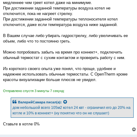
медленнее чем греет котел даже на минимуме.
При достижении заданной температуры воздуха котел не
отключится, пока не нагреет стрелку.
При достижении заданной температуры теплоносителя котел
отключится, даже если температура воздуха ниже заданной.
В Вашем случае либо убирать гидрострелку, либо увеличивать ее
объем, либо что то постоянно греть.
Можно попробовать забыть на время про коннект+, подключить
обычный термостат с сухим контактом и проверить работу с ним.
Из короткого своего опыта уже понял, что проще, удобнее и
надежнее использовать обычные термостаты. С OpenTherm кроме
красоты визуализации больше плюсов не увидел.
Отправлено спустя 3 минуты 7 секунд:
ВалерийСамара
писал(а):
дом небольшой всего 105м2 котел 24 квт - ограничил его до 20% на
котле и 10% в коннект+ (ну понятно что он не слушает)
Ставьте в котле 0%