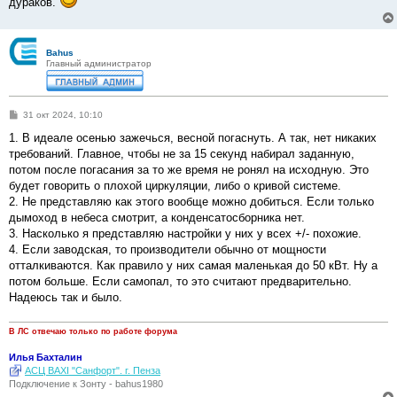
дураков.
Bahus
Главный администратор
С
31 окт 2024, 10:10
о
о
1. В идеале осенью зажечься, весной погаснуть. А так, нет никаких
б
требований. Главное, чтобы не за 15 секунд набирал заданную,
щ
е
потом после погасания за то же время не ронял на исходную. Это
н
будет говорить о плохой циркуляции, либо о кривой системе.
и
е
2. Не представляю как этого вообще можно добиться. Если только
дымоход в небеса смотрит, а конденсатосборника нет.
3. Насколько я представляю настройки у них у всех +/- похожие.
4. Если заводская, то производители обычно от мощности
отталкиваются. Как правило у них самая маленькая до 50 кВт. Ну а
потом больше. Если самопал, то это считают предварительно.
Надеюсь так и было.
В ЛС отвечаю только по работе форума
Илья Бахталин
АСЦ BAXI "Санфорт". г. Пенза
Подключение к Зонту - bahus1980