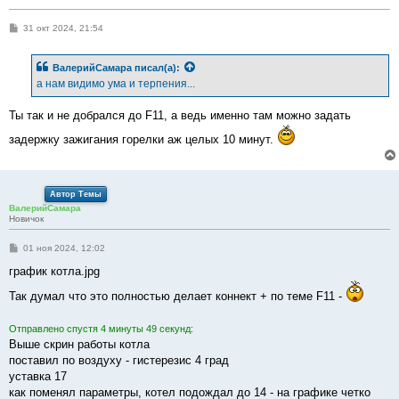
С
31 окт 2024, 21:54
о
о
б
ВалерийСамара
писал(а):
щ
е
а нам видимо ума и терпения...
н
и
е
Ты так и не добрался до F11, а ведь именно там можно задать
задержку зажигания горелки аж целых 10 минут.
Автор Темы
ВалерийСамара
Новичок
С
01 ноя 2024, 12:02
о
о
график котла.jpg
б
щ
Так думал что это полностью делает коннект + по теме F11 -
е
н
и
Отправлено спустя 4 минуты 49 секунд:
е
Выше скрин работы котла
поставил по воздуху - гистерезис 4 град
уставка 17
как поменял параметры, котел подождал до 14 - на графике четко