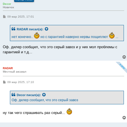
Decor
Новичок
С
09 мар 2025, 17:01
о
о
б
RADAR
писал(а):
щ
е
нет конечно..
но с гарантией наверно нервы пощиплют
...
н
и
е
Оф. дилер сообщил, что это серый завоз и у них мол проблемы с
гарантией и т.д...
RADAR
Местный аксакал
С
09 мар 2025, 17:10
о
о
б
Decor
писал(а):
щ
е
Оф. дилер сообщил, что это серый завоз
н
и
е
ну так чего спрашивать раз серый...