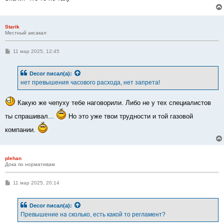
Starik
Местный аксакал
С
11 мар 2025, 12:45
о
о
б
Decor
писал(а):
щ
е
нет превышения часового расхода, нет запрета!
н
и
е
Какую же чепуху тебе наговорили. Либо не у тех специалистов
ты спрашивал...
Но это уже твои трудности и той газовой
компании.
plehan
Дока по нормативам
С
11 мар 2025, 20:14
о
о
б
Decor
писал(а):
щ
е
Превышение на сколько, есть какой то регламент?
н