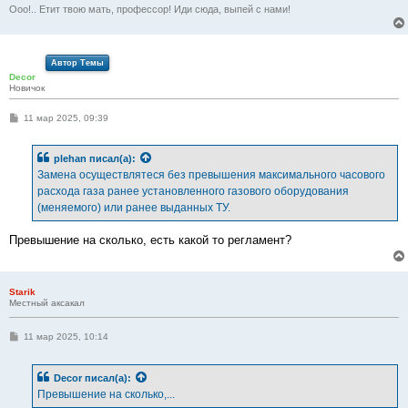
Ооо!.. Етит твою мать, профессор! Иди сюда, выпей с нами!
Автор Темы
Decor
Новичок
С
11 мар 2025, 09:39
о
о
б
plehan
писал(а):
щ
е
Замена осуществлятеся без превышения максимального часового
н
расхода газа ранее установленного газового оборудования
и
е
(меняемого) или ранее выданных ТУ.
Превышение на сколько, есть какой то регламент?
Starik
Местный аксакал
С
11 мар 2025, 10:14
о
о
б
Decor
писал(а):
щ
е
Превышение на сколько,...
н