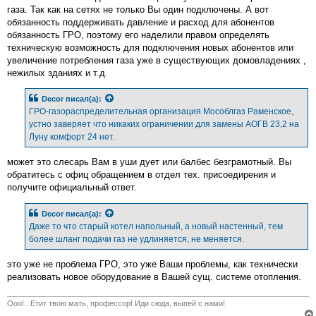
газа. Так как на сетях не только Вы один подключены. А вот
обязанность поддерживать давление и расход для абонентов
обязанность ГРО, поэтому его наделили правом определять
техническую возможность для подключения новых абонентов или
увеличение потребления газа уже в существующих домовладениях ,
нежилых зданиях и т.д.
Decor
писал(а):
ГРО-газораспределительная организация Мособлгаз Раменское,
устно заверяет что никаких ограничении для замены АОГВ 23,2 на
Луну комфорт 24 нет.
может это слесарь Вам в уши дует или балбес безграмотный. Вы
обратитесь с офиц обращением в отдел тех. присоедирения и
получите официальный ответ.
Decor
писал(а):
Даже то что старый котел напольный, а новый настенный, тем
более шланг подачи газ не удлиняется, не меняется.
это уже не проблема ГРО, это уже Ваши проблемы, как технически
реализовать новое оборудование в Вашей сущ. системе отопления.
Ооо!.. Етит твою мать, профессор! Иди сюда, выпей с нами!