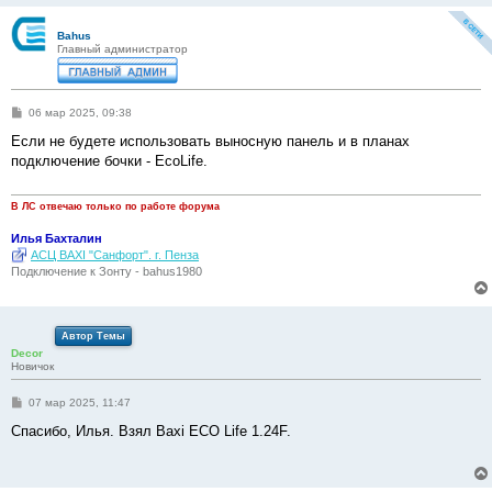
Bahus
Главный администратор
С
06 мар 2025, 09:38
о
о
Если не будете использовать выносную панель и в планах
б
подключение бочки - EcoLife.
щ
е
н
и
В ЛС отвечаю только по работе форума
е
Илья Бахталин
АСЦ BAXI "Санфорт". г. Пенза
Подключение к Зонту - bahus1980
Автор Темы
Decor
Новичок
С
07 мар 2025, 11:47
о
о
Спасибо, Илья. Взял Baxi ECO Life 1.24F.
б
щ
е
н