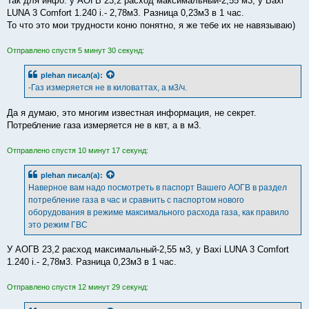
Так для инфо: у АОГВ 23,2 расход максимальный-2,55 м3, у Baxi
LUNA 3 Comfort 1.240 i.- 2,78м3. Разница 0,23м3 в 1 час.
То что это мои трудности коню понятно, я же тебе их не навязываю)
Отправлено спустя 5 минут 30 секунд:
plehan
писал(а):
-Газ измеряется не в киловаттах, а м3/ч.
Да я думаю, это многим известная информация, не секрет.
Потребление газа измеряется не в квт, а в м3.
Отправлено спустя 10 минут 17 секунд:
plehan
писал(а):
Наверное вам надо посмотреть в паспорт Вашего АОГВ в раздел
потребление газа в час и сравнить с паспортом нового
оборудования в режиме максимального расхода газа, как правило
это режим ГВС
У АОГВ 23,2 расход максимальный-2,55 м3, у Baxi LUNA 3 Comfort
1.240 i.- 2,78м3. Разница 0,23м3 в 1 час.
Отправлено спустя 12 минут 29 секунд: