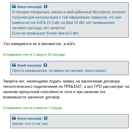
и
е
Decor
писал(а):
Я сегодня специально заехал в свой районный Мособлгаз, получил
талончик для консультации и там официально заверили, что при
замены котла АОГВ 23,3 кВт на Baxi 24 кВт, нет превышения
часового расхода, нет запрета!
Если не превышает более чем на 5 кВт.
-Газ измеряется не в киловаттах, а м3/ч.
Отправлено спустя 1 минуту 34 секунды:
Starik
писал(а):
Просто превышение, не важно на сколько, сразу запрет.
Запрета нет, необходимо подать заявку на заключение договора
технолгического подключения по ПП№1547, а вот ГРО рассмотрит на
наличие пропускной способности сети и при наличии тех.
возможности заключит договор.
Отправлено спустя 2 минуты 7 секунд:
Decor
писал(а):
Значит что-то не так)