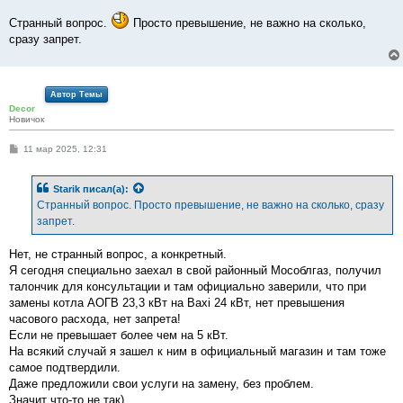
и
е
Странный вопрос.
Просто превышение, не важно на сколько,
сразу запрет.
Автор Темы
Decor
Новичок
С
11 мар 2025, 12:31
о
о
б
Starik
писал(а):
щ
е
Странный вопрос. Просто превышение, не важно на сколько, сразу
н
запрет.
и
е
Нет, не странный вопрос, а конкретный.
Я сегодня специально заехал в свой районный Мособлгаз, получил
талончик для консультации и там официально заверили, что при
замены котла АОГВ 23,3 кВт на Baxi 24 кВт, нет превышения
часового расхода, нет запрета!
Если не превышает более чем на 5 кВт.
На всякий случай я зашел к ним в официальный магазин и там тоже
самое подтвердили.
Даже предложили свои услуги на замену, без проблем.
Значит что-то не так)