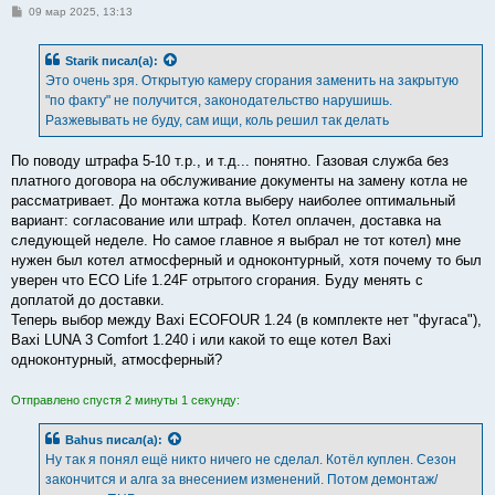
С
09 мар 2025, 13:13
о
о
б
Starik
писал(а):
щ
е
Это очень зря. Открытую камеру сгорания заменить на закрытую
н
"по факту" не получится, законодательство нарушишь.
и
е
Разжевывать не буду, сам ищи, коль решил так делать
По поводу штрафа 5-10 т.р., и т.д... понятно. Газовая служба без
платного договора на обслуживание документы на замену котла не
рассматривает. До монтажа котла выберу наиболее оптимальный
вариант: согласование или штраф. Котел оплачен, доставка на
следующей неделе. Но самое главное я выбрал не тот котел) мне
нужен был котел атмосферный и одноконтурный, хотя почему то был
уверен что ECO Life 1.24F отрытого сгорания. Буду менять с
доплатой до доставки.
Теперь выбор между Baxi ECOFOUR 1.24 (в комплекте нет "фугаса"),
Baxi LUNA 3 Comfort 1.240 i или какой то еще котел Baxi
одноконтурный, атмосферный?
Отправлено спустя 2 минуты 1 секунду:
Bahus
писал(а):
Ну так я понял ещё никто ничего не сделал. Котёл куплен. Сезон
закончится и алга за внесением изменений. Потом демонтаж/