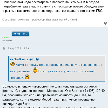
Наверное вам надо посмотреть в паспорт Вашего АОГВ в раздел
потребление газа в час и сравнить с паспортом нового оборудования
в режиме максимального расхода газа, как правило это режим ГВС.
Ооо!.. Етит твою мать, профессор! Иди сюда, выпей с нами!
Автор Темы
Decor
Новичок
С
12 мар 2025, 12:29
о
о
б
Starik
писал(а):
щ
е
Какую же чепуху тебе наговорили. Либо не у тех специалистов
н
и
ты спрашивал...
Но это уже твои трудности и той газовой
е
компании.
Возможно и чепуху наговорили, но факт консультации остается
фактом. Сегодня созвонился, Мособлгаз, Юго-Восток +7 (495) 122-40-
04, сообщили что если не превышает мощность до 1 квт, то
разрешено, хотя в отделе Мособлгаза, при личном посещение
сообщили до 5 квт.