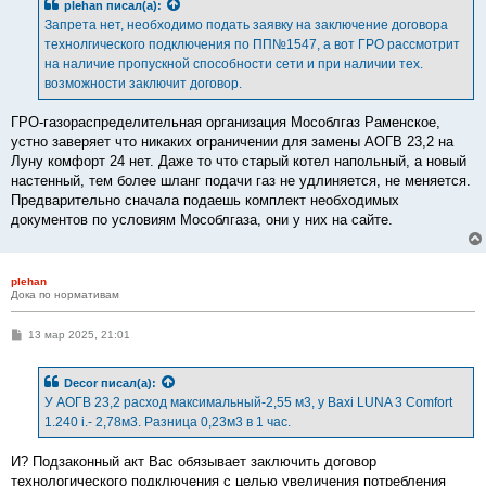
plehan
писал(а):
Запрета нет, необходимо подать заявку на заключение договора
технолгического подключения по ПП№1547, а вот ГРО рассмотрит
на наличие пропускной способности сети и при наличии тех.
возможности заключит договор.
ГРО-газораспределительная организация Мособлгаз Раменское,
устно заверяет что никаких ограничении для замены АОГВ 23,2 на
Луну комфорт 24 нет. Даже то что старый котел напольный, а новый
настенный, тем более шланг подачи газ не удлиняется, не меняется.
Предварительно сначала подаешь комплект необходимых
документов по условиям Мособлгаза, они у них на сайте.
plehan
Дока по нормативам
С
13 мар 2025, 21:01
о
о
б
Decor
писал(а):
щ
е
У АОГВ 23,2 расход максимальный-2,55 м3, у Baxi LUNA 3 Comfort
н
1.240 i.- 2,78м3. Разница 0,23м3 в 1 час.
и
е
И? Подзаконный акт Вас обязывает заключить договор
технологического подключения с целью увеличения потребления