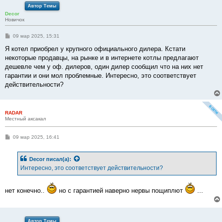
Автор Темы
Decor
Новичок
С
09 мар 2025, 15:31
о
о
Я котел приобрел у крупного официального дилера. Кстати
б
некоторые продавцы, на рынке и в интернете котлы предлагают
щ
е
дешевле чем у оф. дилеров, один дилер сообщил что на них нет
н
гарантии и они мол проблемные. Интересно, это соответствует
и
е
действительности?
RADAR
Местный аксакал
С
09 мар 2025, 16:41
о
о
б
Decor
писал(а):
щ
е
Интересно, это соответствует действительности?
н
и
е
нет конечно..
но с гарантией наверно нервы пощиплют
...
Автор Темы