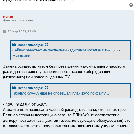
plehan
Дока по нормативам
С
10 мар 2025, 21:40
о
о
б
Decor
писал(а):
щ
е
Сейчас работает на последнем издыхание котел АОГВ-23,2 2-1
н
Жуковский.
и
е
Замена осуществлятеся без превышения максимального часового
расхода газа ранее установленного газового оборудования
(меняемого) или ранее выданных ТУ.
Decor
писал(а):
Газовую службу еще не оповещал, планирую по факту…
- КоАП 9.23 ч.4 от 5-10т.
А если еще и превысите часовой расход газа попадете на тех приз.
Если со стороны поставщика газа, то ПП№549 не соответствие
догвору поставки газа (состав газоиспользующего оборудования) это
отключение от газа с предварительным письменным уведомлением.