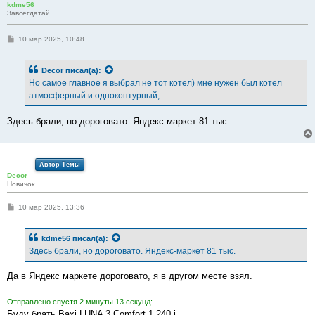
kdme56
Завсегдатай
С
10 мар 2025, 10:48
о
о
б
Decor
писал(а):
щ
е
Но самое главное я выбрал не тот котел) мне нужен был котел
н
атмосферный и одноконтурный,
и
е
Здесь брали, но дороговато. Яндекс-маркет 81 тыс.
Автор Темы
Decor
Новичок
С
10 мар 2025, 13:36
о
о
б
kdme56
писал(а):
щ
е
Здесь брали, но дороговато. Яндекс-маркет 81 тыс.
н
и
е
Да в Яндекс маркете дороговато, я в другом месте взял.
Отправлено спустя 2 минуты 13 секунд:
Буду брать Baxi LUNA 3 Comfort 1.240 i.