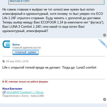
монтаж и ПНР.
Но самое главное я выбрал не тот котел) мне нужен был котел
атмосферный и одноконтурный, хотя почему то был уверен что ECO
Life 1.24F отрытого сгорания. Буду менять с доплатой до доставки.
Теперь выбор между Baxi ECOFOUR 1.24 (в комплекте нет "фугаса"),
Baxi LUNA 3 Comfort 1.240 i или какой то еще котел Baxi
одноконтурный, атмосферный?
Bahus
Главный администратор
С
09 мар 2025, 14:55
о
о
Life с открытой топкой вроде не делают. Тогда да. Luna3 comfort
б
щ
е
н
и
В ЛС отвечаю только по работе форума
е
Илья Бахталин
АСЦ BAXI "Санфорт". г. Пенза
Подключение к Зонту - bahus1980