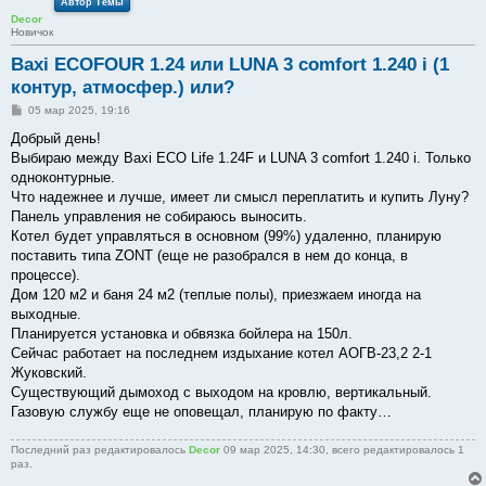
Автор Темы
Decor
Новичок
Baxi ECOFOUR 1.24 или LUNA 3 comfort 1.240 i (1
контур, атмосфер.) или?
С
05 мар 2025, 19:16
о
о
Добрый день!
б
Выбираю между Baxi ECO Life 1.24F и LUNA 3 comfort 1.240 i. Только
щ
е
одноконтурные.
н
Что надежнее и лучше, имеет ли смысл переплатить и купить Луну?
и
е
Панель управления не собираюсь выносить.
Котел будет управляться в основном (99%) удаленно, планирую
поставить типа ZONT (еще не разобрался в нем до конца, в
процессе).
Дом 120 м2 и баня 24 м2 (теплые полы), приезжаем иногда на
выходные.
Планируется установка и обвязка бойлера на 150л.
Сейчас работает на последнем издыхание котел АОГВ-23,2 2-1
Жуковский.
Существующий дымоход с выходом на кровлю, вертикальный.
Газовую службу еще не оповещал, планирую по факту…
Последний раз редактировалось
Decor
09 мар 2025, 14:30, всего редактировалось 1
раз.