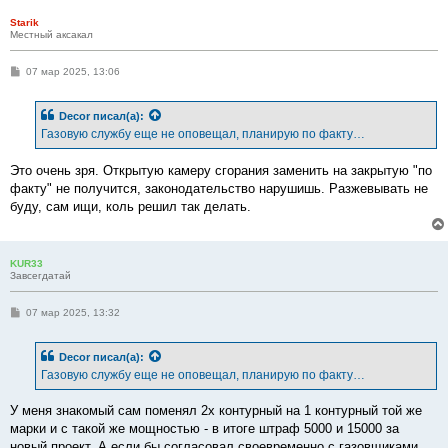
и
е
Starik
Местный аксакал
С
07 мар 2025, 13:06
о
о
б
Decor
писал(а):
щ
е
Газовую службу еще не оповещал, планирую по факту…
н
и
е
Это очень зря. Открытую камеру сгорания заменить на закрытую "по
факту" не получится, законодательство нарушишь. Разжевывать не
буду, сам ищи, коль решил так делать.
KUR33
Завсегдатай
С
07 мар 2025, 13:32
о
о
б
Decor
писал(а):
щ
е
Газовую службу еще не оповещал, планирую по факту…
н
и
е
У меня знакомый сам поменял 2х контурный на 1 контурный той же
марки и с такой же мощностью - в итоге штраф 5000 и 15000 за
новый проект. А если бы согласовал своевременно с газовщиками,