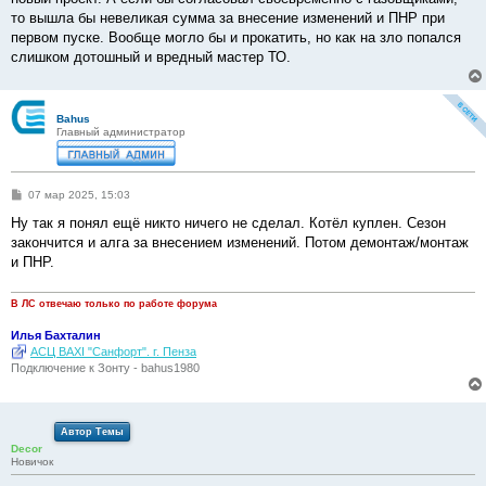
то вышла бы невеликая сумма за внесение изменений и ПНР при
первом пуске. Вообще могло бы и прокатить, но как на зло попался
слишком дотошный и вредный мастер ТО.
Bahus
Главный администратор
С
07 мар 2025, 15:03
о
о
Ну так я понял ещё никто ничего не сделал. Котёл куплен. Сезон
б
закончится и алга за внесением изменений. Потом демонтаж/монтаж
щ
е
и ПНР.
н
и
е
В ЛС отвечаю только по работе форума
Илья Бахталин
АСЦ BAXI "Санфорт". г. Пенза
Подключение к Зонту - bahus1980
Автор Темы
Decor
Новичок