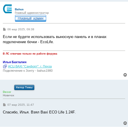
Bahus
Главный администратор
С
06 мар 2025, 09:38
о
о
Если не будете использовать выносную панель и в планах
б
подключение бочки - EcoLife.
щ
е
н
и
В ЛС отвечаю только по работе форума
е
Илья Бахталин
АСЦ BAXI "Санфорт". г. Пенза
Подключение к Зонту - bahus1980
Автор Темы
Decor
Новичок
С
07 мар 2025, 11:47
о
о
Спасибо, Илья. Взял Baxi ECO Life 1.24F.
б
щ
е
н