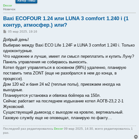
Автор Темы
Decor
Новичок
Baxi ECOFOUR 1.24 или LUNA 3 comfort 1.240 i (1
контур, атмосфер.) или?
С
05 мар 2025, 19:16
о
о
Добрый день!
б
Выбираю между Baxi ECO Life 1.24F и LUNA 3 comfort 1.240 i. Только
щ
е
одноконтурные.
н
Что надежнее и лучше, имеет ли смысл переплатить и купить Луну?
и
е
Панель управления не собираюсь выносить.
Котел будет управляться в основном (99%) удаленно, планирую
поставить типа ZONT (еще не разобрался в нем до конца, в
процессе).
Дом 120 м2 и баня 24 м2 (теплые полы), приезжаем иногда на
выходные.
Планируется установка и обвязка бойлера на 150л.
Сейчас работает на последнем издыхание котел АОГВ-23,2 2-1
Жуковский.
Существующий дымоход с выходом на кровлю, вертикальный.
Газовую службу еще не оповещал, планирую по факту…
Последний раз редактировалось
Decor
09 мар 2025, 14:30, всего редактировалось 1
раз.