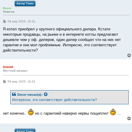
Автор Темы
Decor
Новичок
С
09 мар 2025, 15:31
о
о
Я котел приобрел у крупного официального дилера. Кстати
б
некоторые продавцы, на рынке и в интернете котлы предлагают
щ
е
дешевле чем у оф. дилеров, один дилер сообщил что на них нет
н
гарантии и они мол проблемные. Интересно, это соответствует
и
е
действительности?
RADAR
Местный аксакал
С
09 мар 2025, 16:41
о
о
б
Decor
писал(а):
щ
е
Интересно, это соответствует действительности?
н
и
е
нет конечно..
но с гарантией наверно нервы пощиплют
...
Автор Темы