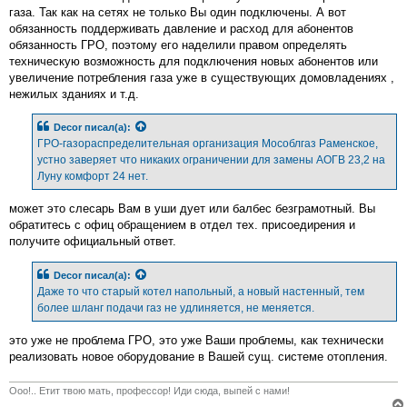
газа. Так как на сетях не только Вы один подключены. А вот
обязанность поддерживать давление и расход для абонентов
обязанность ГРО, поэтому его наделили правом определять
техническую возможность для подключения новых абонентов или
увеличение потребления газа уже в существующих домовладениях ,
нежилых зданиях и т.д.
Decor
писал(а):
ГРО-газораспределительная организация Мособлгаз Раменское,
устно заверяет что никаких ограничении для замены АОГВ 23,2 на
Луну комфорт 24 нет.
может это слесарь Вам в уши дует или балбес безграмотный. Вы
обратитесь с офиц обращением в отдел тех. присоедирения и
получите официальный ответ.
Decor
писал(а):
Даже то что старый котел напольный, а новый настенный, тем
более шланг подачи газ не удлиняется, не меняется.
это уже не проблема ГРО, это уже Ваши проблемы, как технически
реализовать новое оборудование в Вашей сущ. системе отопления.
Ооо!.. Етит твою мать, профессор! Иди сюда, выпей с нами!