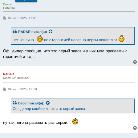
Decor
Новичок
С
09 мар 2025, 17:01
о
о
б
RADAR
писал(а):
щ
е
нет конечно..
но с гарантией наверно нервы пощиплют
...
н
и
е
Оф. дилер сообщил, что это серый завоз и у них мол проблемы с
гарантией и т.д...
RADAR
Местный аксакал
С
09 мар 2025, 17:10
о
о
б
Decor
писал(а):
щ
е
Оф. дилер сообщил, что это серый завоз
н
и
е
ну так чего спрашивать раз серый...