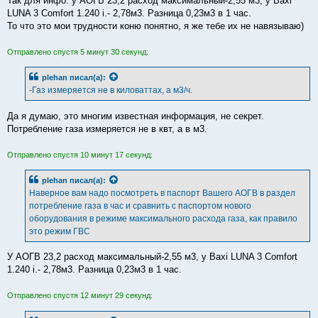
Так для инфо: у АОГВ 23,2 расход максимальный-2,55 м3, у Baxi
LUNA 3 Comfort 1.240 i.- 2,78м3. Разница 0,23м3 в 1 час.
То что это мои трудности коню понятно, я же тебе их не навязываю)
Отправлено спустя 5 минут 30 секунд:
plehan
писал(а):
-Газ измеряется не в киловаттах, а м3/ч.
Да я думаю, это многим известная информация, не секрет.
Потребление газа измеряется не в квт, а в м3.
Отправлено спустя 10 минут 17 секунд:
plehan
писал(а):
Наверное вам надо посмотреть в паспорт Вашего АОГВ в раздел
потребление газа в час и сравнить с паспортом нового
оборудования в режиме максимального расхода газа, как правило
это режим ГВС
У АОГВ 23,2 расход максимальный-2,55 м3, у Baxi LUNA 3 Comfort
1.240 i.- 2,78м3. Разница 0,23м3 в 1 час.
Отправлено спустя 12 минут 29 секунд: