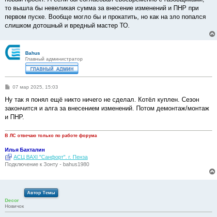
то вышла бы невеликая сумма за внесение изменений и ПНР при
первом пуске. Вообще могло бы и прокатить, но как на зло попался
слишком дотошный и вредный мастер ТО.
Bahus
Главный администратор
С
07 мар 2025, 15:03
о
о
Ну так я понял ещё никто ничего не сделал. Котёл куплен. Сезон
б
закончится и алга за внесением изменений. Потом демонтаж/монтаж
щ
е
и ПНР.
н
и
е
В ЛС отвечаю только по работе форума
Илья Бахталин
АСЦ BAXI "Санфорт". г. Пенза
Подключение к Зонту - bahus1980
Автор Темы
Decor
Новичок