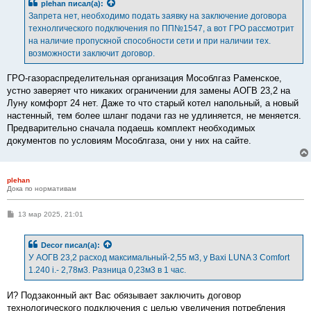
plehan
писал(а):
Запрета нет, необходимо подать заявку на заключение договора
технолгического подключения по ПП№1547, а вот ГРО рассмотрит
на наличие пропускной способности сети и при наличии тех.
возможности заключит договор.
ГРО-газораспределительная организация Мособлгаз Раменское,
устно заверяет что никаких ограничении для замены АОГВ 23,2 на
Луну комфорт 24 нет. Даже то что старый котел напольный, а новый
настенный, тем более шланг подачи газ не удлиняется, не меняется.
Предварительно сначала подаешь комплект необходимых
документов по условиям Мособлгаза, они у них на сайте.
plehan
Дока по нормативам
С
13 мар 2025, 21:01
о
о
б
Decor
писал(а):
щ
е
У АОГВ 23,2 расход максимальный-2,55 м3, у Baxi LUNA 3 Comfort
н
1.240 i.- 2,78м3. Разница 0,23м3 в 1 час.
и
е
И? Подзаконный акт Вас обязывает заключить договор
технологического подключения с целью увеличения потребления