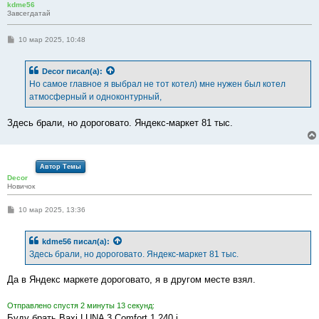
kdme56
Завсегдатай
С
10 мар 2025, 10:48
о
о
б
Decor
писал(а):
щ
е
Но самое главное я выбрал не тот котел) мне нужен был котел
н
атмосферный и одноконтурный,
и
е
Здесь брали, но дороговато. Яндекс-маркет 81 тыс.
Автор Темы
Decor
Новичок
С
10 мар 2025, 13:36
о
о
б
kdme56
писал(а):
щ
е
Здесь брали, но дороговато. Яндекс-маркет 81 тыс.
н
и
е
Да в Яндекс маркете дороговато, я в другом месте взял.
Отправлено спустя 2 минуты 13 секунд:
Буду брать Baxi LUNA 3 Comfort 1.240 i.