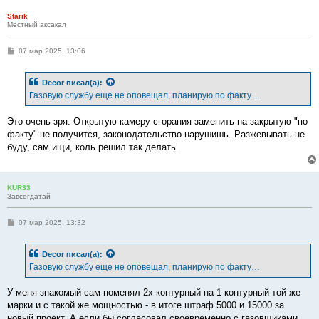
и
е
Starik
Местный аксакал
С
07 мар 2025, 13:06
о
о
б
Decor
писал(а):
щ
е
Газовую службу еще не оповещал, планирую по факту…
н
и
е
Это очень зря. Открытую камеру сгорания заменить на закрытую "по
факту" не получится, законодательство нарушишь. Разжевывать не
буду, сам ищи, коль решил так делать.
KUR33
Завсегдатай
С
07 мар 2025, 13:32
о
о
б
Decor
писал(а):
щ
е
Газовую службу еще не оповещал, планирую по факту…
н
и
е
У меня знакомый сам поменял 2х контурный на 1 контурный той же
марки и с такой же мощностью - в итоге штраф 5000 и 15000 за
новый проект. А если бы согласовал своевременно с газовщиками,