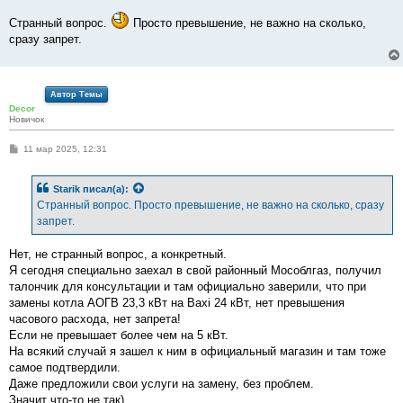
и
е
Странный вопрос.
Просто превышение, не важно на сколько,
сразу запрет.
Автор Темы
Decor
Новичок
С
11 мар 2025, 12:31
о
о
б
Starik
писал(а):
щ
е
Странный вопрос. Просто превышение, не важно на сколько, сразу
н
запрет.
и
е
Нет, не странный вопрос, а конкретный.
Я сегодня специально заехал в свой районный Мособлгаз, получил
талончик для консультации и там официально заверили, что при
замены котла АОГВ 23,3 кВт на Baxi 24 кВт, нет превышения
часового расхода, нет запрета!
Если не превышает более чем на 5 кВт.
На всякий случай я зашел к ним в официальный магазин и там тоже
самое подтвердили.
Даже предложили свои услуги на замену, без проблем.
Значит что-то не так)