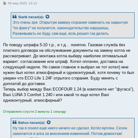
С
09 мар 2025, 13:13
о
о
б
Starik
писал(а):
щ
е
Это очень зря. Открытую камеру сгорания заменить на закрытую
н
"по факту" не получится, законодательство нарушишь.
и
е
Разжевывать не буду, сам ищи, коль решил так делать
По поводу штрафа 5-10 т.р., и т.д... понятно. Газовая служба без
платного договора на обслуживание документы на замену котла не
рассматривает. До монтажа котла выберу наиболее оптимальный
вариант: согласование или штраф. Котел оплачен, доставка на
следующей неделе. Но самое главное я выбрал не тот котел) мне
нужен был котел атмосферный и одноконтурный, хотя почему то был
уверен что ECO Life 1.24F отрытого сгорания. Буду менять с
доплатой до доставки.
Теперь выбор между Baxi ECOFOUR 1.24 (в комплекте нет "фугаса"),
Baxi LUNA 3 Comfort 1.240 i или какой то еще котел Baxi
одноконтурный, атмосферный?
Отправлено спустя 2 минуты 1 секунду:
Bahus
писал(а):
Ну так я понял ещё никто ничего не сделал. Котёл куплен. Сезон
закончится и алга за внесением изменений. Потом демонтаж/