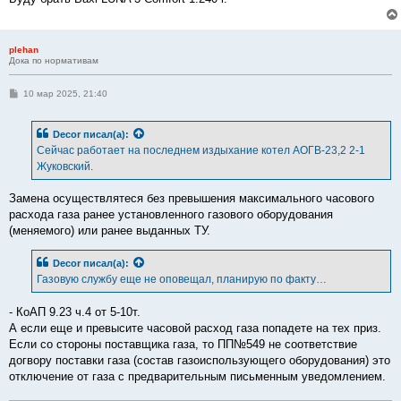
plehan
Дока по нормативам
С
10 мар 2025, 21:40
о
о
б
Decor
писал(а):
щ
е
Сейчас работает на последнем издыхание котел АОГВ-23,2 2-1
н
Жуковский.
и
е
Замена осуществлятеся без превышения максимального часового
расхода газа ранее установленного газового оборудования
(меняемого) или ранее выданных ТУ.
Decor
писал(а):
Газовую службу еще не оповещал, планирую по факту…
- КоАП 9.23 ч.4 от 5-10т.
А если еще и превысите часовой расход газа попадете на тех приз.
Если со стороны поставщика газа, то ПП№549 не соответствие
догвору поставки газа (состав газоиспользующего оборудования) это
отключение от газа с предварительным письменным уведомлением.