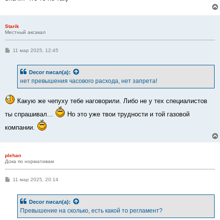
Starik
Местный аксакал
С
11 мар 2025, 12:45
о
о
б
Decor
писал(а):
щ
е
нет превышения часового расхода, нет запрета!
н
и
е
Какую же чепуху тебе наговорили. Либо не у тех специалистов
ты спрашивал...
Но это уже твои трудности и той газовой
компании.
plehan
Дока по нормативам
С
11 мар 2025, 20:14
о
о
б
Decor
писал(а):
щ
е
Превышение на сколько, есть какой то регламент?
н