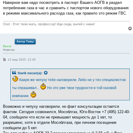
Наверное вам надо посмотреть в паспорт Вашего АОГВ в раздел
потребление газа в час и сравнить с паспортом нового оборудования
в режиме максимального расхода газа, как правило это режим ГВС.
Ооо!.. Етит твою мать, профессор! Иди сюда, выпей с нами!
Автор Темы
Decor
Новичок
С
12 мар 2025, 12:29
о
о
б
Starik
писал(а):
щ
е
Какую же чепуху тебе наговорили. Либо не у тех специалистов
н
и
ты спрашивал...
Но это уже твои трудности и той газовой
е
компании.
Возможно и чепуху наговорили, но факт консультации остается
фактом. Сегодня созвонился, Мособлгаз, Юго-Восток +7 (495) 122-40-
04, сообщили что если не превышает мощность до 1 квт, то
разрешено, хотя в отделе Мособлгаза, при личном посещение
сообщили до 5 квт.