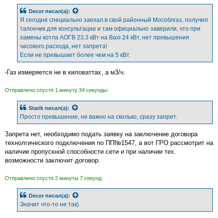
и
е
Decor
писал(а):
Я сегодня специально заехал в свой районный Мособлгаз, получил
талончик для консультации и там официально заверили, что при
замены котла АОГВ 23,3 кВт на Baxi 24 кВт, нет превышения
часового расхода, нет запрета!
Если не превышает более чем на 5 кВт.
-Газ измеряется не в киловаттах, а м3/ч.
Отправлено спустя 1 минуту 34 секунды:
Starik
писал(а):
Просто превышение, не важно на сколько, сразу запрет.
Запрета нет, необходимо подать заявку на заключение договора
технолгического подключения по ПП№1547, а вот ГРО рассмотрит на
наличие пропускной способности сети и при наличии тех.
возможности заключит договор.
Отправлено спустя 2 минуты 7 секунд:
Decor
писал(а):
Значит что-то не так)