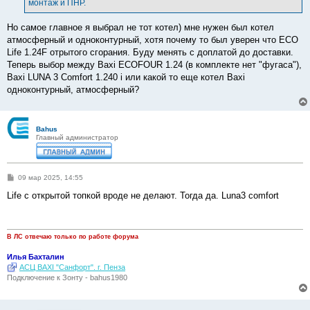
монтаж и ПНР.
Но самое главное я выбрал не тот котел) мне нужен был котел
атмосферный и одноконтурный, хотя почему то был уверен что ECO
Life 1.24F отрытого сгорания. Буду менять с доплатой до доставки.
Теперь выбор между Baxi ECOFOUR 1.24 (в комплекте нет "фугаса"),
Baxi LUNA 3 Comfort 1.240 i или какой то еще котел Baxi
одноконтурный, атмосферный?
Bahus
Главный администратор
С
09 мар 2025, 14:55
о
о
Life с открытой топкой вроде не делают. Тогда да. Luna3 comfort
б
щ
е
н
и
В ЛС отвечаю только по работе форума
е
Илья Бахталин
АСЦ BAXI "Санфорт". г. Пенза
Подключение к Зонту - bahus1980