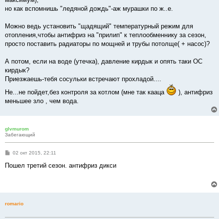
но как вспомнишь "ледяной дождь"-аж мурашки по ж..е.
Можно ведь установить "щадящий" температурный режим для
отопления,чтобы антифриз на "прилип" к теплообменнику за сезон,
просто поставить радиаторы по мощней и трубы потолще( + насос)?
А потом, если на воде (утечка), давление кирдык и опять таки ОС
кирдык?
Приезжаешь-тебя сосульки встречают прохладой....
Не...не пойдет,без контроля за котлом (мне так кааца
), антифриз
меньшее зло , чем вода.
glvmurom
Забегающий
С
02 окт 2015, 22:11
о
о
Пошел третий сезон. антифриз дикси
б
щ
е
н
и
е
romario