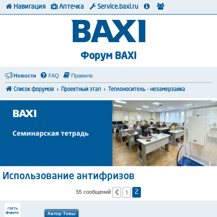
Навигация
Аптечка
Service.baxi.ru
Форум BAXI
Новости
FAQ
Правила
Список форумов
Проектный этап
Теплоноситель - незамерзайка
Использование антифризов
1
Пред.
55 сообщений
2
Автор Темы