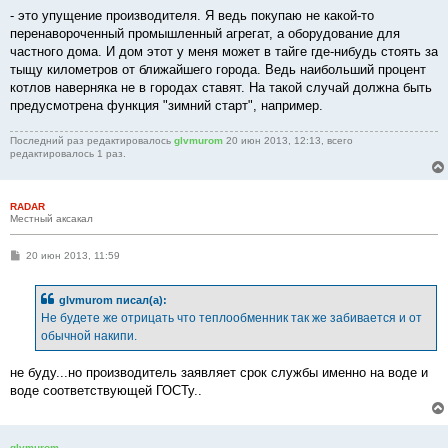
- это упущение производителя. Я ведь покупаю не какой-то
перенавороченный промышленный агрегат, а оборудование для
частного дома. И дом этот у меня может в тайге где-нибудь стоять за
тыщу километров от ближайшего города. Ведь наибольший процент
котлов наверняка не в городах ставят. На такой случай должна быть
предусмотрена функция "зимний старт", например.
Последний раз редактировалось
glvmurom
20 июн 2013, 12:13, всего
редактировалось 1 раз.
RADAR
Местный аксакал
С
20 июн 2013, 11:59
о
о
б
glvmurom писал(а):
щ
е
Не будете же отрицать что теплообменник так же забивается и от
н
обычной накипи.
и
е
не буду...но производитель заявляет срок службы именно на воде и
воде соответствующей ГОСТу..
glvmurom