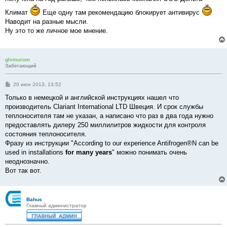
Климат
Еще одну там рекомендацию блокирует антивирус
Наводит на разные мысли.
Ну это то же личное мое мнение.
glvmurom
Забегающий
С
20 июн 2013, 13:52
о
о
Только в немецкой и английской инструкциях нашел что
б
производитель Clariant International LTD Швеция. И срок службы
щ
е
теплоносителя там не указан, а написано что раз в два года нужно
н
предоставлять дилеру 250 миллилитров жидкости для контроля
и
е
состояния теплоносителя.
Фразу из инструкции "According to our experience Antifrogen®N can be
used in installations
for many years
" можно понимать очень
неоднозначно.
Вот так вот.
Bahus
Главный администратор