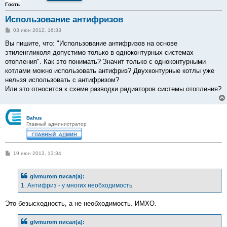
Гость
Использование антифризов
С
03 июн 2012, 16:33
о
о
Вы пишите, что: "Использование антифризов на основе
б
этиленгликоля допустимо только в одноконтурных системах
щ
е
отопления". Как это понимать? Значит только с одноконтурными
н
котлами можно использовать антифриз? Двухконтурные котлы уже
и
е
нельзя использовать с антифризом?
Или это относится к схеме разводки радиаторов системы отопления?
Bahus
Главный администратор
С
19 июн 2013, 13:34
о
о
б
glvmurom писал(а):
щ
е
1. Антифриз - у многих необходимость
н
и
е
Это безысходность, а не необходимость. ИМХО.
glvmurom писал(а):