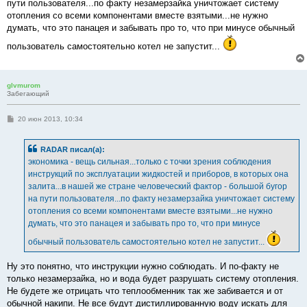
пути пользователя...по факту незамерзайка уничтожает систему
отопления со всеми компонентами вместе взятыми...не нужно
думать, что это панацея и забывать про то, что при минусе обычный
пользователь самостоятельно котел не запустит...
glvmurom
Забегающий
С
20 июн 2013, 10:34
о
о
б
RADAR писал(а):
щ
е
экономика - вещь сильная...только с точки зрения соблюдения
н
инструкций по эксплуатации жидкостей и приборов, в которых она
и
е
залита...в нашей же стране человеческий фактор - большой бугор
на пути пользователя...по факту незамерзайка уничтожает систему
отопления со всеми компонентами вместе взятыми...не нужно
думать, что это панацея и забывать про то, что при минусе
обычный пользователь самостоятельно котел не запустит...
Ну это понятно, что инструкции нужно соблюдать. И по-факту не
только незамерзайка, но и вода будет разрушать систему отопления.
Не будете же отрицать что теплообменник так же забивается и от
обычной накипи. Не все будут дистиллированную воду искать для