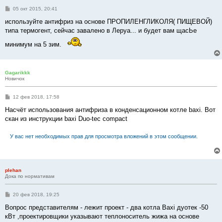
С
05 окт 2015, 20:41
о
о
используйте антифриз на основе ПРОПИЛЕНГЛИКОЛЯ( ПИЩЕВОЙ)
б
типа термогент, сейчас завалено в Леруа... и будет вам щасЬе
щ
е
минимум на 5 зим.
н
и
е
Gagarikkk
Новичок
С
12 фев 2018, 17:58
о
о
Насчёт использования антифриза в конденсационном котле baxi. Вот
б
скан из инструкции baxi Duo-tec compact
щ
е
н
У вас нет необходимых прав для просмотра вложений в этом сообщении.
и
е
plehan
Дока по нормативам
С
20 фев 2018, 19:25
о
о
Вопрос представителям - лежит проект - два котла Baxi дуотек -50
б
кВт ,проектировщики указывают теплоноситель жижа на основе
щ