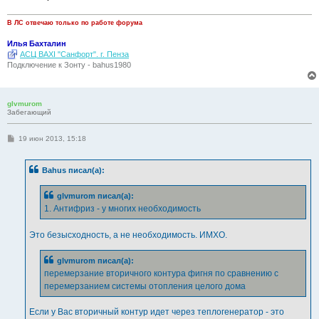
В ЛС отвечаю только по работе форума
Илья Бахталин
АСЦ BAXI "Санфорт". г. Пенза
Подключение к Зонту - bahus1980
glvmurom
Забегающий
С
19 июн 2013, 15:18
о
о
б
Bahus писал(а):
щ
е
н
glvmurom писал(а):
и
е
1. Антифриз - у многих необходимость
Это безысходность, а не необходимость. ИМХО.
glvmurom писал(а):
перемерзание вторичного контура фигня по сравнению с
перемерзанием системы отопления целого дома
Если у Вас вторичный контур идет через теплогенератор - это