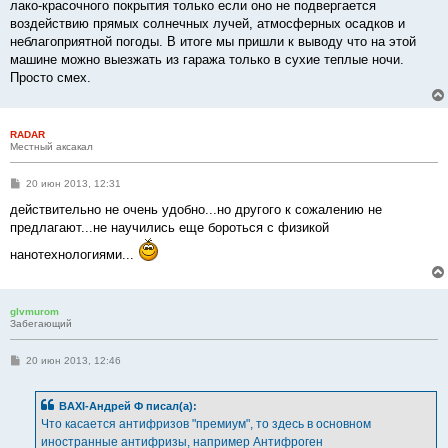
лако-красочного покрытия только если оно не подвергается
воздействию прямых солнечных лучей, атмосферных осадков и
неблагоприятной погоды. В итоге мы пришли к выводу что на этой
машине можно выезжать из гаража только в сухие теплые ночи.
Просто смех.
RADAR
Местный аксакал
С
20 июн 2013, 12:31
о
о
действительно не очень удобно...но другого к сожалению не
б
предлагают...не научились еще бороться с физикой
щ
е
нанотехнологиями...
н
и
е
glvmurom
Забегающий
С
20 июн 2013, 12:46
о
о
б
BAXI-Андрей Ф писал(а):
щ
е
Что касается антифризов "премиум", то здесь в основном
н
иностранные антифризы, например Антифроген
и