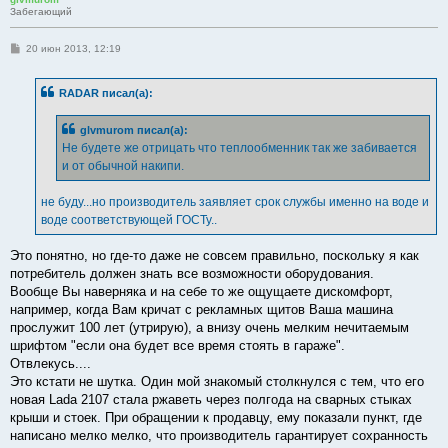
Забегающий
С
20 июн 2013, 12:19
о
о
б
RADAR писал(а):
щ
е
н
glvmurom писал(а):
и
е
Не будете же отрицать что теплообменник так же забивается
и от обычной накипи.
не буду...но производитель заявляет срок службы именно на воде и
воде соответствующей ГОСТу..
Это понятно, но где-то даже не совсем правильно, поскольку я как
потребитель должен знать все возможности оборудования.
Вообще Вы наверняка и на себе то же ощущаете дискомфорт,
например, когда Вам кричат с рекламных щитов Ваша машина
прослужит 100 лет (утрирую), а внизу очень мелким нечитаемым
шрифтом "если она будет все время стоять в гараже".
Отвлекусь....
Это кстати не шутка. Один мой знакомый столкнулся с тем, что его
новая Lada 2107 стала ржаветь через полгода на сварных стыках
крыши и стоек. При обращении к продавцу, ему показали пункт, где
написано мелко мелко, что производитель гарантирует сохранность