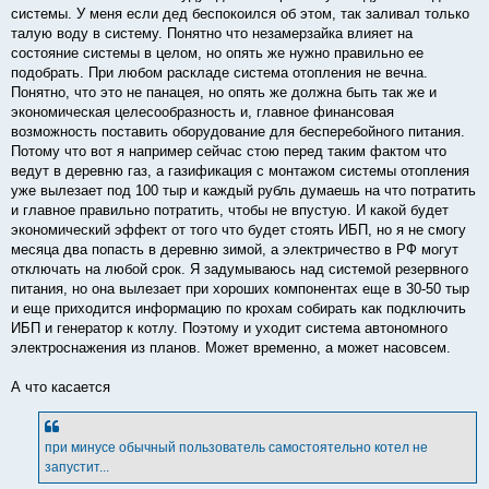
системы. У меня если дед беспокоился об этом, так заливал только
талую воду в систему. Понятно что незамерзайка влияет на
состояние системы в целом, но опять же нужно правильно ее
подобрать. При любом раскладе система отопления не вечна.
Понятно, что это не панацея, но опять же должна быть так же и
экономическая целесообразность и, главное финансовая
возможность поставить оборудование для бесперебойного питания.
Потому что вот я например сейчас стою перед таким фактом что
ведут в деревню газ, а газификация с монтажом системы отопления
уже вылезает под 100 тыр и каждый рубль думаешь на что потратить
и главное правильно потратить, чтобы не впустую. И какой будет
экономический эффект от того что будет стоять ИБП, но я не смогу
месяца два попасть в деревню зимой, а электричество в РФ могут
отключать на любой срок. Я задумываюсь над системой резервного
питания, но она вылезает при хороших компонентах еще в 30-50 тыр
и еще приходится информацию по крохам собирать как подключить
ИБП и генератор к котлу. Поэтому и уходит система автономного
электроснажения из планов. Может временно, а может насовсем.
А что касается
при минусе обычный пользователь самостоятельно котел не
запустит...