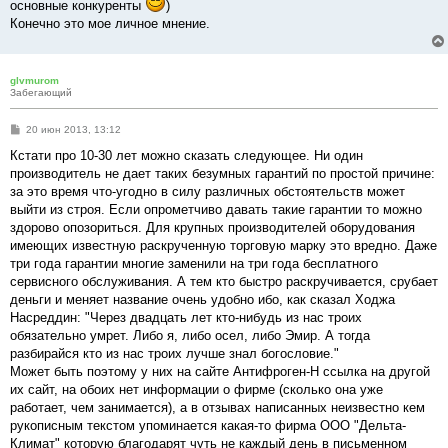
основные конкуренты
)
Конечно это мое личное мнение.
glvmurom
Забегающий
С
20 июн 2013, 13:12
о
о
Кстати про 10-30 лет можно сказать следующее. Ни один
б
производитель не дает таких безумных гарантий по простой причине:
щ
е
за это время что-угодно в силу различных обстоятельств может
н
выйти из строя. Если опрометчиво давать такие гарантии то можно
и
е
здорово опозориться. Для крупных производителей оборудования
имеющих известную раскрученную торговую марку это вредно. Даже
три года гарантии многие заменили на три года бесплатного
сервисного обслуживания. А тем кто быстро раскручивается, срубает
деньги и меняет название очень удобно ибо, как сказал Ходжа
Насреддин: "Через двадцать лет кто-нибудь из нас троих
обязательно умрет. Либо я, либо осел, либо Эмир. А тогда
разбирайся кто из нас троих лучше знал богословие."
Может быть поэтому у них на сайте Антифроген-Н ссылка на другой
их сайт, на обоих нет информации о фирме (сколько она уже
работает, чем занимается), а в отзывах написанных неизвестно кем
рукописным текстом упоминается какая-то фирма ООО "Дельта-
Климат" которую благодарят чуть не каждый день в письменном