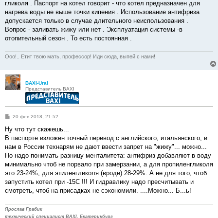
е
гликоля . Паспорт на котел говорит - что котел предназначен для
н
нагрева воды не выше точки кипения . Использование антифриза
и
е
допускается только в случае длительного неиспользования .
Вопрос - заливать жижу или нет . Эксплуатация системы -в
отопительный сезон . То есть постоянная .
Ооо!.. Етит твою мать, профессор! Иди сюда, выпей с нами!
BAXI-Ural
Представитель BAXI
С
20 фев 2018, 21:52
о
о
Ну что тут скажешь...
б
В паспорте изложен точный перевод с английского, итальянского, и
щ
е
нам в России технарям не дают ввести запрет на "жижу"... можно...
н
Но надо понимать разницу менталитета: антифриз добавляют в воду
и
е
минимально чтоб не порвало при замерзании, а для пропиленгликоля
это 23-24%, для этиленгликоля (вроде) 28-29%. А не для того, чтоб
запустить котел при -15С !!! И гидравлику надо пресчитывать и
смотреть, чтоб на присадках не сэкономили. ....Можно... Б...ь!
Ярослав Грабик
технический специалист BAXI, Екатеринбург