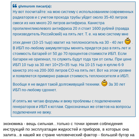
б
glvmurom писал(а):
щ
е
Ну вот посчитайте: на мою систему с использованием современных
н
радиаторов и с учетом прохода трубы уйдет около 35-40 литров
и
е
смеси из них много 20 литров антифриза. Канистра
пропиленгликолевого антифриза 20 л стоит 1600 рублей (правда
производитель Российский) на пять лет. Т. е. на мою систему мне
этих денег (10-15 тыр) хватит на теплоноситель на 30 - 40 лет
.
В ИБП по-любому аккумуляторы менять придется раз в пять лет и
стоимость батарей от 50 до 70 процентов стоимости ИБП. Если
батареи не оригинал, то служить будут года три от силы. При цене
ИБП 10 тыр за 30 лет 10+25=35 тыр. На 10-15 тыр я куплю 6-9
канистр это на 200-300 литров СО на пять лет. Вот на этом уровне
и появляется примерно равная стоимость теплоносителя и ИБП.
Вообще я не видел такой долгоживущей техники.
За 30 лет
ИБП по-любому сдохнет.
И опять же читаю форумы и вижу проблемы с подключением
генераторов и ИБП к котлам. Однозначных же ответов на вопросы
подключения не вижу.
экономика - вещь сильная...только с точки зрения соблюдения
инструкций по эксплуатации жидкостей и приборов, в которых она
залита...в нашей же стране человеческий фактор - большой бугор на