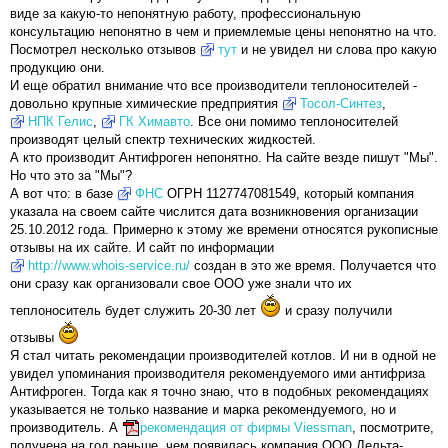
виде за какую-то непонятную работу, профессиональную
консультацию непонятно в чем и приемлемые цены непонятно на что.
Посмотрел несколько отзывов
тут
и не увидел ни слова про какую
продукцию они.
И еще обратил внимание что все производители теплоносителей -
довольно крупные химические предприятия
Тосол-Синтез
,
НПК Гелис
,
ГК Химавто
. Все они помимо теплоносителей
производят целый спектр технических жидкостей.
А кто производит Антифроген непонятно. На сайте везде пишут "Мы".
Но что это за "Мы"?
А вот что: в базе
ФНС
ОГРН 1127747081549, который компания
указала на своем сайте числится дата возникновения организации
25.10.2012 года. Примерно к этому же времени относятся рукописные
отзывы на их сайте. И сайт по информации
http://www.whois-service.ru/
создан в это же время. Получается что
они сразу как организовали свое ООО уже знали что их
теплоноситель будет служить 20-30 лет
и сразу получили
отзывы
Я стал читать рекомендации производителей котлов. И ни в одной не
увидел упоминания производителя рекомендуемого ими антифриза
Антифроген. Тогда как я точно знаю, что в подобных рекомендациях
указывается не только название и марка рекомендуемого, но и
производитель. А
рекомендация от фирмы Viessman
, посмотрите,
получена на год раньше, чем появилась компания ООО Дельта-