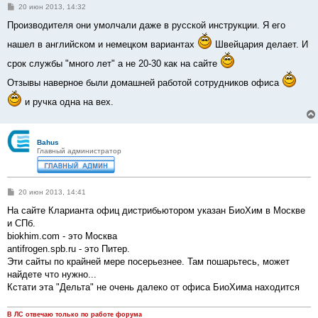
С
20 июн 2013, 14:32
о
о
Производителя они умолчали даже в русской инструкции. Я его
б
щ
нашел в английском и немецком вариантах
Швейцария делает. И
е
н
срок службы "много лет" а не 20-30 как на сайте
и
е
Отзывы наверное были домашней работой сотрудников офиса
и ручка одна на вех.
Bahus
Главный администратор
С
20 июн 2013, 14:41
о
о
На сайте Кларианта офиц дистрибьютором указан БиоХим в Москве
б
и СПб.
щ
е
biokhim.com - это Москва
н
antifrogen.spb.ru - это Питер.
и
е
Эти сайты по крайней мере посерьезнее. Там пошарьтесь, может
найдете что нужно...
Кстати эта "Дельта" не очень далеко от офиса БиоХима находится
В ЛС отвечаю только по работе форума