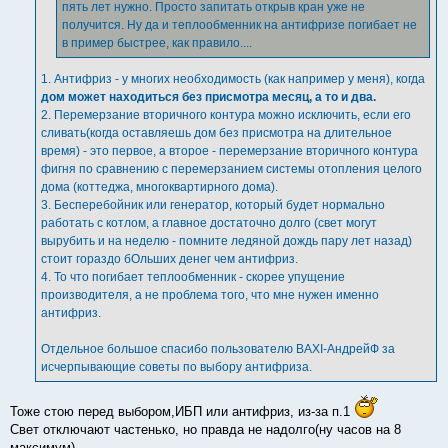
пять лет нужно. Просто запитать открыв кран уже не
получится. Ну да и теплообменник на антифризе погибает не
в пример быстрее, как правило....
1. Антифриз - у многих необходимость (как например у меня), когда
дом может находиться без присмотра месяц, а то и два.
2. Перемерзание вторичного контура можно исключить, если его
сливать(когда оставляешь дом без присмотра на длительное
время) - это первое, а второе - перемерзание вторичного контура
фигня по сравнению с перемерзанием системы отопления целого
дома (коттеджа, многоквартирного дома).
3. Бесперебойник или генератор, который будет нормально
работать с котлом, а главное достаточно долго (свет могут
вырубить и на неделю - помните ледяной дождь пару лет назад)
стоит гораздо бОльших денег чем антифриз.
4. То что погибает теплообменник - скорее упущение
производителя, а не проблема того, что мне нужен именно
антифриз.
Отдельное большое спасибо пользователю BAXI-АндрейФ за
исчерпывающие советы по выбору антифриза.
Тоже стою перед выбором,ИБП или антифриз, из-за п.1
Свет отключают частенько, но правда не надолго(ну часов на 8
максимум),