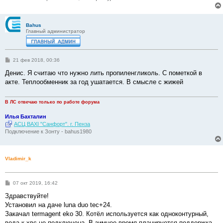
Bahus
Главный администратор
С
21 фев 2018, 00:36
о
о
Денис. Я считаю что нужно лить пропиленгликоль. С пометкой в
б
акте. Теплообменник за год ушатается. В смысле с жижей
щ
е
н
и
В ЛС отвечаю только по работе форума
е
Илья Бахталин
АСЦ BAXI "Санфорт". г. Пенза
Подключение к Зонту - bahus1980
Vladimir_k
С
07 окт 2019, 16:42
о
о
Здравствуйте!
б
Установил на даче luna duo tec+24.
щ
е
Закачал termagent eko 30. Котёл используется как одноконтурный,
н
вода к хвс не подключена. В зимнее время планируется поддержка