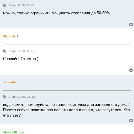
С
07 окт 2019, 17:41
о
о
можно, только ограничить мощность отопления до 50-60%...
б
щ
е
н
и
е
Vladimir_k
С
07 окт 2019, 18:17
о
о
Спасибо! Отлегло:)!
б
щ
е
н
и
е
Jarakale
С
09 дек 2019, 21:12
о
о
подскажите, пожалуйста, по теплоносителям для загородного дома?
б
Просто сейчас почитал про все это дело и понял, что запутался. Кто
щ
е
что льет?
н
и
е
Alexey Rizhov