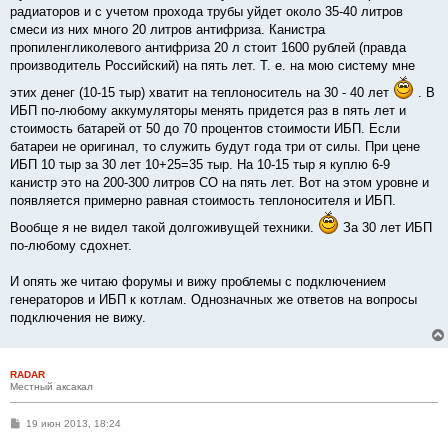
радиаторов и с учетом прохода трубы уйдет около 35-40 литров
смеси из них много 20 литров антифриза. Канистра
пропиленгликолевого антифриза 20 л стоит 1600 рублей (правда
производитель Российский) на пять лет. Т. е. на мою систему мне
этих денег (10-15 тыр) хватит на теплоноситель на 30 - 40 лет
. В
ИБП по-любому аккумуляторы менять придется раз в пять лет и
стоимость батарей от 50 до 70 процентов стоимости ИБП. Если
батареи не оригинал, то служить будут года три от силы. При цене
ИБП 10 тыр за 30 лет 10+25=35 тыр. На 10-15 тыр я куплю 6-9
канистр это на 200-300 литров СО на пять лет. Вот на этом уровне и
появляется примерно равная стоимость теплоносителя и ИБП.
Вообще я не видел такой долгоживущей техники.
За 30 лет ИБП
по-любому сдохнет.
И опять же читаю форумы и вижу проблемы с подключением
генераторов и ИБП к котлам. Однозначных же ответов на вопросы
подключения не вижу.
RADAR
Местный аксакал
С
19 июн 2013, 18:24
о
о