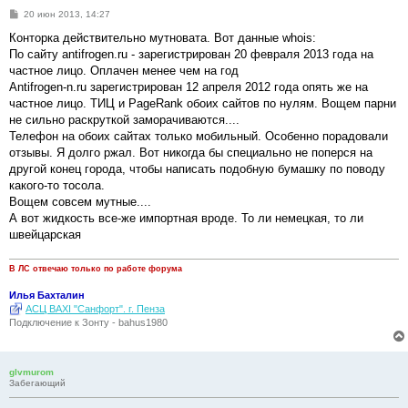
С
20 июн 2013, 14:27
о
о
Конторка действительно мутновата. Вот данные whois:
б
По сайту antifrogen.ru - зарегистрирован 20 февраля 2013 года на
щ
е
частное лицо. Оплачен менее чем на год
н
Antifrogen-n.ru зарегистрирован 12 апреля 2012 года опять же на
и
е
частное лицо. ТИЦ и PageRank обоих сайтов по нулям. Вощем парни
не сильно раскруткой заморачиваются....
Телефон на обоих сайтах только мобильный. Особенно порадовали
отзывы. Я долго ржал. Вот никогда бы специально не поперся на
другой конец города, чтобы написать подобную бумашку по поводу
какого-то тосола.
Вощем совсем мутные....
А вот жидкость все-же импортная вроде. То ли немецкая, то ли
швейцарская
В ЛС отвечаю только по работе форума
Илья Бахталин
АСЦ BAXI "Санфорт". г. Пенза
Подключение к Зонту - bahus1980
glvmurom
Забегающий