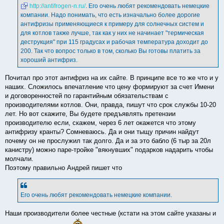
е
http://antifrogen-n.ru/
. Его очень любят рекомендовать немецкие
компании. Надо понимать, что есть изначально более дорогие
антифризы применяющиеся к примеру для солнечных систем и
для котлов также лучше, так как у них не начинает "термическая
деструкция" при 115 градусах и рабочая температура доходит до
200. Так что вопрос только в том, сколько Вы готовы платить за
хороший антифриз.
Почитал про этот антифриз на их сайте. В принципе все то же что и у
наших. Сложилось впечатление что цену формируют за счет Имени
и договоренностей по гарантийным обязательствам с
производителями котлов. Они, правда, пишут что срок службы 10-20
лет. Но вот скажите, Вы будете предъявлять претензии
производителю если, скажем, через 6 лет окажется что этому
антифризу кранты? Сомневаюсь. Да и они тыщу причин найдут
почему он не прослужил так долго. Да и за это бабло (6 тыр за 20л
канистру) можно паре-тройке "вякнувших" подарков надарить чтобы
молчали.
Поэтому правильно Андрей пишет что
Его очень любят рекомендовать немецкие компании.
Наши производители более честные (кстати на этом сайте указаны и