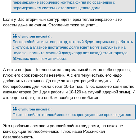
перемерзание вторичного контура фигня по сравнению с
перемерзанием системы отопления целого дома
Если у Вас вторичный контур идет через теплогенератор - это
совсем даже не фигня. Отопление тоже зацепит...
glvmurom писал(а):
Бесперебойник или генератор, который будет нормально работать
с котлом, а главное достаточно долго (свет могут вырубить и на
неделю - помните ледяной дождь пару лет назад) стоит гораздо
бОльших денег чем антифриз.
А вот и не факт. Теплоноситель нормальный сам по себе недешев,
плюс его срок годности невелик. А с его текучестью, его надо
добавлять постоянно. Да еще за концентрацией следить.... А
бесперебойник для котла стоит 10-15 тыр. Плюс какое-то количество
аккумуляторов (от 1 для работы и 10-120 на случай ядерной зимы). И
это еще не факт, что он Вам вообще понадобится.....
glvmurom писал(а):
То что погибает теплообменник - скорее упущение производителя
Это проблема состава и условий работы жидкости, но никак не
конструкции теплообменника. Плюс наша Российская
безалаберность.