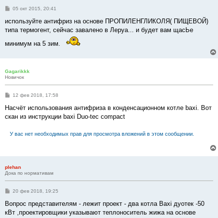
С
05 окт 2015, 20:41
о
о
используйте антифриз на основе ПРОПИЛЕНГЛИКОЛЯ( ПИЩЕВОЙ)
б
типа термогент, сейчас завалено в Леруа... и будет вам щасЬе
щ
е
минимум на 5 зим.
н
и
е
Gagarikkk
Новичок
С
12 фев 2018, 17:58
о
о
Насчёт использования антифриза в конденсационном котле baxi. Вот
б
скан из инструкции baxi Duo-tec compact
щ
е
н
У вас нет необходимых прав для просмотра вложений в этом сообщении.
и
е
plehan
Дока по нормативам
С
20 фев 2018, 19:25
о
о
Вопрос представителям - лежит проект - два котла Baxi дуотек -50
б
кВт ,проектировщики указывают теплоноситель жижа на основе
щ