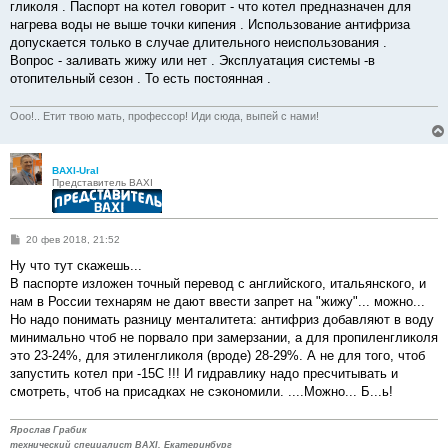
е
гликоля . Паспорт на котел говорит - что котел предназначен для
н
нагрева воды не выше точки кипения . Использование антифриза
и
е
допускается только в случае длительного неиспользования .
Вопрос - заливать жижу или нет . Эксплуатация системы -в
отопительный сезон . То есть постоянная .
Ооо!.. Етит твою мать, профессор! Иди сюда, выпей с нами!
BAXI-Ural
Представитель BAXI
С
20 фев 2018, 21:52
о
о
Ну что тут скажешь...
б
В паспорте изложен точный перевод с английского, итальянского, и
щ
е
нам в России технарям не дают ввести запрет на "жижу"... можно...
н
Но надо понимать разницу менталитета: антифриз добавляют в воду
и
е
минимально чтоб не порвало при замерзании, а для пропиленгликоля
это 23-24%, для этиленгликоля (вроде) 28-29%. А не для того, чтоб
запустить котел при -15С !!! И гидравлику надо пресчитывать и
смотреть, чтоб на присадках не сэкономили. ....Можно... Б...ь!
Ярослав Грабик
технический специалист BAXI, Екатеринбург