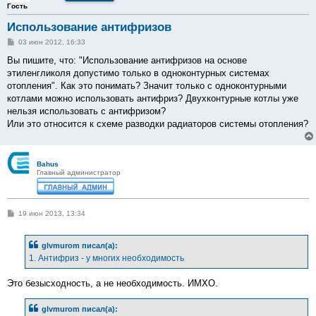
Гость
Использование антифризов
С
03 июн 2012, 16:33
о
о
Вы пишите, что: "Использование антифризов на основе
б
этиленгликоля допустимо только в одноконтурных системах
щ
е
отопления". Как это понимать? Значит только с одноконтурными
н
котлами можно использовать антифриз? Двухконтурные котлы уже
и
е
нельзя использовать с антифризом?
Или это относится к схеме разводки радиаторов системы отопления?
Bahus
Главный администратор
С
19 июн 2013, 13:34
о
о
б
glvmurom писал(а):
щ
е
1. Антифриз - у многих необходимость
н
и
е
Это безысходность, а не необходимость. ИМХО.
glvmurom писал(а):