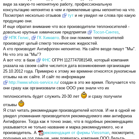
виде за какую-то непонятную работу, профессиональную
консультацию непонятно в чем и приемлемые цены непонятно на что.
Посмотрел несколько отзывов
тут
и не увидел ни слова про какую
продукцию они.
И еще обратил внимание что все производители теплоносителей -
довольно крупные химические предприятия
Тосол-Синтез
,
НПК Гелис
,
ГК Химавто
. Все они помимо теплоносителей
производят целый спектр технических жидкостей.
А кто производит Антифроген непонятно. На сайте везде пишут "Мы".
Но что это за "Мы"?
А вот что: в базе
ФНС
ОГРН 1127747081549, который компания
указала на своем сайте числится дата возникновения организации
25.10.2012 года. Примерно к этому же времени относятся рукописные
отзывы на их сайте. И сайт по информации
http://www.whois-service.ru/
создан в это же время. Получается что
они сразу как организовали свое ООО уже знали что их
теплоноситель будет служить 20-30 лет
и сразу получили
отзывы
Я стал читать рекомендации производителей котлов. И ни в одной не
увидел упоминания производителя рекомендуемого ими антифриза
Антифроген. Тогда как я точно знаю, что в подобных рекомендациях
указывается не только название и марка рекомендуемого, но и
производитель. А
рекомендация от фирмы Viessman
, посмотрите,
получена на год раньше, чем появилась компания ООО Дельта-