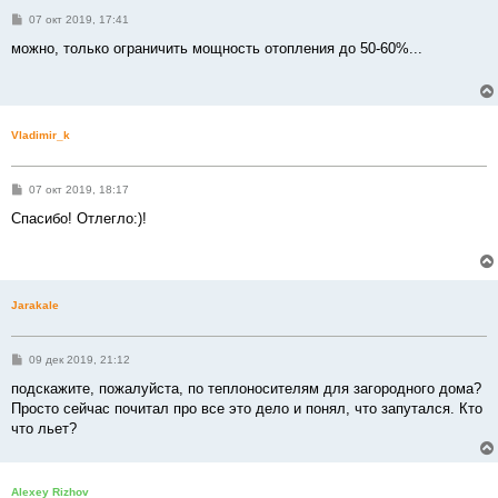
С
07 окт 2019, 17:41
о
о
можно, только ограничить мощность отопления до 50-60%...
б
щ
е
н
и
е
Vladimir_k
С
07 окт 2019, 18:17
о
о
Спасибо! Отлегло:)!
б
щ
е
н
и
е
Jarakale
С
09 дек 2019, 21:12
о
о
подскажите, пожалуйста, по теплоносителям для загородного дома?
б
Просто сейчас почитал про все это дело и понял, что запутался. Кто
щ
е
что льет?
н
и
е
Alexey Rizhov