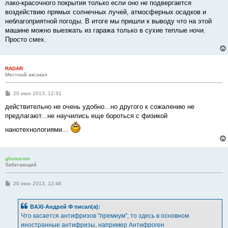
лако-красочного покрытия только если оно не подвергается
воздействию прямых солнечных лучей, атмосферных осадков и
неблагоприятной погоды. В итоге мы пришли к выводу что на этой
машине можно выезжать из гаража только в сухие теплые ночи.
Просто смех.
RADAR
Местный аксакал
С
20 июн 2013, 12:31
о
о
действительно не очень удобно...но другого к сожалению не
б
предлагают...не научились еще бороться с физикой
щ
е
нанотехнологиями...
н
и
е
glvmurom
Забегающий
С
20 июн 2013, 12:46
о
о
б
BAXI-Андрей Ф писал(а):
щ
е
Что касается антифризов "премиум", то здесь в основном
н
иностранные антифризы, например Антифроген
и