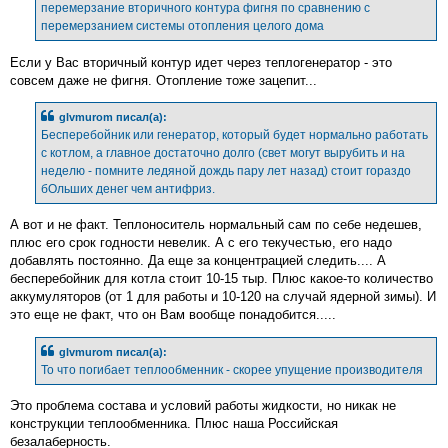
перемерзание вторичного контура фигня по сравнению с
перемерзанием системы отопления целого дома
Если у Вас вторичный контур идет через теплогенератор - это
совсем даже не фигня. Отопление тоже зацепит...
glvmurom писал(а):
Бесперебойник или генератор, который будет нормально работать
с котлом, а главное достаточно долго (свет могут вырубить и на
неделю - помните ледяной дождь пару лет назад) стоит гораздо
бОльших денег чем антифриз.
А вот и не факт. Теплоноситель нормальный сам по себе недешев,
плюс его срок годности невелик. А с его текучестью, его надо
добавлять постоянно. Да еще за концентрацией следить.... А
бесперебойник для котла стоит 10-15 тыр. Плюс какое-то количество
аккумуляторов (от 1 для работы и 10-120 на случай ядерной зимы). И
это еще не факт, что он Вам вообще понадобится.....
glvmurom писал(а):
То что погибает теплообменник - скорее упущение производителя
Это проблема состава и условий работы жидкости, но никак не
конструкции теплообменника. Плюс наша Российская
безалаберность.