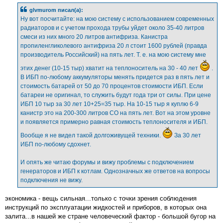
б
glvmurom писал(а):
щ
е
Ну вот посчитайте: на мою систему с использованием современных
н
радиаторов и с учетом прохода трубы уйдет около 35-40 литров
и
е
смеси из них много 20 литров антифриза. Канистра
пропиленгликолевого антифриза 20 л стоит 1600 рублей (правда
производитель Российский) на пять лет. Т. е. на мою систему мне
этих денег (10-15 тыр) хватит на теплоноситель на 30 - 40 лет
.
В ИБП по-любому аккумуляторы менять придется раз в пять лет и
стоимость батарей от 50 до 70 процентов стоимости ИБП. Если
батареи не оригинал, то служить будут года три от силы. При цене
ИБП 10 тыр за 30 лет 10+25=35 тыр. На 10-15 тыр я куплю 6-9
канистр это на 200-300 литров СО на пять лет. Вот на этом уровне
и появляется примерно равная стоимость теплоносителя и ИБП.
Вообще я не видел такой долгоживущей техники.
За 30 лет
ИБП по-любому сдохнет.
И опять же читаю форумы и вижу проблемы с подключением
генераторов и ИБП к котлам. Однозначных же ответов на вопросы
подключения не вижу.
экономика - вещь сильная...только с точки зрения соблюдения
инструкций по эксплуатации жидкостей и приборов, в которых она
залита...в нашей же стране человеческий фактор - большой бугор на