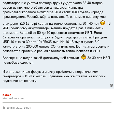
радиаторов и с учетом прохода трубы уйдет около 35-40 литров
смеси из них много 20 литров антифриза. Канистра
пропиленгликолевого антифриза 20 л стоит 1600 рублей (правда
производитель Российский) на пять лет. Т. е. на мою систему мне
этих денег (10-15 тыр) хватит на теплоноситель на 30 - 40 лет
. В
ИБП по-любому аккумуляторы менять придется раз в пять лет и
стоимость батарей от 50 до 70 процентов стоимости ИБП. Если
батареи не оригинал, то служить будут года три от силы. При цене
ИБП 10 тыр за 30 лет 10+25=35 тыр. На 10-15 тыр я куплю 6-9
канистр это на 200-300 литров СО на пять лет. Вот на этом уровне и
появляется примерно равная стоимость теплоносителя и ИБП.
Вообще я не видел такой долгоживущей техники.
За 30 лет ИБП
по-любому сдохнет.
И опять же читаю форумы и вижу проблемы с подключением
генераторов и ИБП к котлам. Однозначных же ответов на вопросы
подключения не вижу.
RADAR
Местный аксакал
С
19 июн 2013, 18:24
о
о