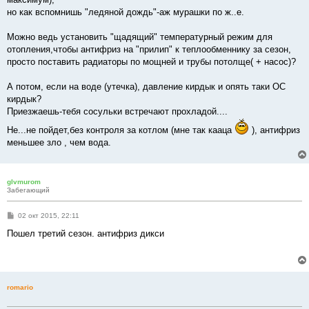
но как вспомнишь "ледяной дождь"-аж мурашки по ж..е.
Можно ведь установить "щадящий" температурный режим для
отопления,чтобы антифриз на "прилип" к теплообменнику за сезон,
просто поставить радиаторы по мощней и трубы потолще( + насос)?
А потом, если на воде (утечка), давление кирдык и опять таки ОС
кирдык?
Приезжаешь-тебя сосульки встречают прохладой....
Не...не пойдет,без контроля за котлом (мне так кааца
), антифриз
меньшее зло , чем вода.
glvmurom
Забегающий
С
02 окт 2015, 22:11
о
о
Пошел третий сезон. антифриз дикси
б
щ
е
н
и
е
romario