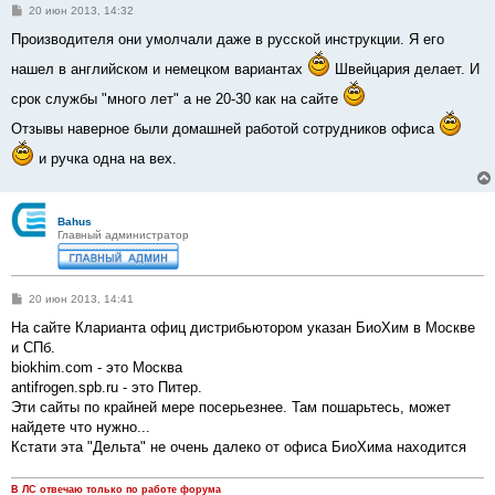
С
20 июн 2013, 14:32
о
о
Производителя они умолчали даже в русской инструкции. Я его
б
щ
нашел в английском и немецком вариантах
Швейцария делает. И
е
н
срок службы "много лет" а не 20-30 как на сайте
и
е
Отзывы наверное были домашней работой сотрудников офиса
и ручка одна на вех.
Bahus
Главный администратор
С
20 июн 2013, 14:41
о
о
На сайте Кларианта офиц дистрибьютором указан БиоХим в Москве
б
и СПб.
щ
е
biokhim.com - это Москва
н
antifrogen.spb.ru - это Питер.
и
е
Эти сайты по крайней мере посерьезнее. Там пошарьтесь, может
найдете что нужно...
Кстати эта "Дельта" не очень далеко от офиса БиоХима находится
В ЛС отвечаю только по работе форума