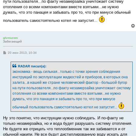
пути пользователя...по факту незамерзайка уничтожает систему
отопления со всеми компонентами вместе взятыми...не нужно
думать, что это панацея и забывать про то, что при минусе обычный
пользователь самостоятельно котел не запустит...
glvmurom
Забегающий
С
20 июн 2013, 10:34
о
о
б
RADAR писал(а):
щ
е
экономика - вещь сильная...только с точки зрения соблюдения
н
инструкций по эксплуатации жидкостей и приборов, в которых она
и
е
залита...в нашей же стране человеческий фактор - большой бугор
на пути пользователя...по факту незамерзайка уничтожает систему
отопления со всеми компонентами вместе взятыми...не нужно
думать, что это панацея и забывать про то, что при минусе
обычный пользователь самостоятельно котел не запустит...
Ну это понятно, что инструкции нужно соблюдать. И по-факту не
только незамерзайка, но и вода будет разрушать систему отопления.
Не будете же отрицать что теплообменник так же забивается и от
обычной накипи. Не все будут дистиллированную воду искать для