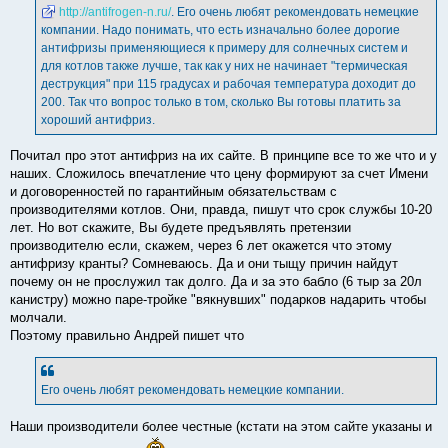
е
http://antifrogen-n.ru/
. Его очень любят рекомендовать немецкие
компании. Надо понимать, что есть изначально более дорогие
антифризы применяющиеся к примеру для солнечных систем и
для котлов также лучше, так как у них не начинает "термическая
деструкция" при 115 градусах и рабочая температура доходит до
200. Так что вопрос только в том, сколько Вы готовы платить за
хороший антифриз.
Почитал про этот антифриз на их сайте. В принципе все то же что и у
наших. Сложилось впечатление что цену формируют за счет Имени
и договоренностей по гарантийным обязательствам с
производителями котлов. Они, правда, пишут что срок службы 10-20
лет. Но вот скажите, Вы будете предъявлять претензии
производителю если, скажем, через 6 лет окажется что этому
антифризу кранты? Сомневаюсь. Да и они тыщу причин найдут
почему он не прослужил так долго. Да и за это бабло (6 тыр за 20л
канистру) можно паре-тройке "вякнувших" подарков надарить чтобы
молчали.
Поэтому правильно Андрей пишет что
Его очень любят рекомендовать немецкие компании.
Наши производители более честные (кстати на этом сайте указаны и