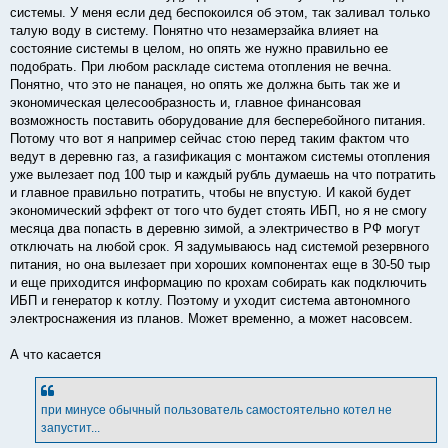
системы. У меня если дед беспокоился об этом, так заливал только
талую воду в систему. Понятно что незамерзайка влияет на
состояние системы в целом, но опять же нужно правильно ее
подобрать. При любом раскладе система отопления не вечна.
Понятно, что это не панацея, но опять же должна быть так же и
экономическая целесообразность и, главное финансовая
возможность поставить оборудование для бесперебойного питания.
Потому что вот я например сейчас стою перед таким фактом что
ведут в деревню газ, а газификация с монтажом системы отопления
уже вылезает под 100 тыр и каждый рубль думаешь на что потратить
и главное правильно потратить, чтобы не впустую. И какой будет
экономический эффект от того что будет стоять ИБП, но я не смогу
месяца два попасть в деревню зимой, а электричество в РФ могут
отключать на любой срок. Я задумываюсь над системой резервного
питания, но она вылезает при хороших компонентах еще в 30-50 тыр
и еще приходится информацию по крохам собирать как подключить
ИБП и генератор к котлу. Поэтому и уходит система автономного
электроснажения из планов. Может временно, а может насовсем.
А что касается
при минусе обычный пользователь самостоятельно котел не
запустит...