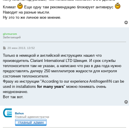
Климат
Еще одну там рекомендацию блокирует антивирус
Наводит на разные мысли.
Ну это то же личное мое мнение.
glvmurom
Забегающий
С
20 июн 2013, 13:52
о
о
Только в немецкой и английской инструкциях нашел что
б
производитель Clariant International LTD Швеция. И срок службы
щ
е
теплоносителя там не указан, а написано что раз в два года нужно
н
предоставлять дилеру 250 миллилитров жидкости для контроля
и
е
состояния теплоносителя.
Фразу из инструкции "According to our experience Antifrogen®N can be
used in installations
for many years
" можно понимать очень
неоднозначно.
Вот так вот.
Bahus
Главный администратор