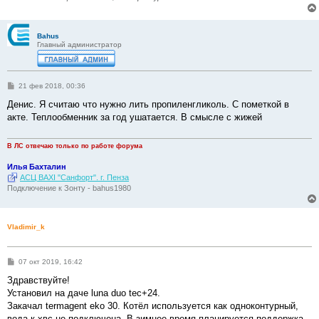
Bahus
Главный администратор
С
21 фев 2018, 00:36
о
о
Денис. Я считаю что нужно лить пропиленгликоль. С пометкой в
б
акте. Теплообменник за год ушатается. В смысле с жижей
щ
е
н
и
В ЛС отвечаю только по работе форума
е
Илья Бахталин
АСЦ BAXI "Санфорт". г. Пенза
Подключение к Зонту - bahus1980
Vladimir_k
С
07 окт 2019, 16:42
о
о
Здравствуйте!
б
Установил на даче luna duo tec+24.
щ
е
Закачал termagent eko 30. Котёл используется как одноконтурный,
н
вода к хвс не подключена. В зимнее время планируется поддержка