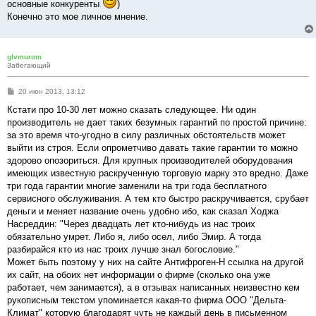
основные конкуренты
)
Конечно это мое личное мнение.
glvmurom
Забегающий
С
20 июн 2013, 13:12
о
о
Кстати про 10-30 лет можно сказать следующее. Ни один
б
производитель не дает таких безумных гарантий по простой причине:
щ
е
за это время что-угодно в силу различных обстоятельств может
н
выйти из строя. Если опрометчиво давать такие гарантии то можно
и
е
здорово опозориться. Для крупных производителей оборудования
имеющих известную раскрученную торговую марку это вредно. Даже
три года гарантии многие заменили на три года бесплатного
сервисного обслуживания. А тем кто быстро раскручивается, срубает
деньги и меняет название очень удобно ибо, как сказал Ходжа
Насреддин: "Через двадцать лет кто-нибудь из нас троих
обязательно умрет. Либо я, либо осел, либо Эмир. А тогда
разбирайся кто из нас троих лучше знал богословие."
Может быть поэтому у них на сайте Антифроген-Н ссылка на другой
их сайт, на обоих нет информации о фирме (сколько она уже
работает, чем занимается), а в отзывах написанных неизвестно кем
рукописным текстом упоминается какая-то фирма ООО "Дельта-
Климат" которую благодарят чуть не каждый день в письменном