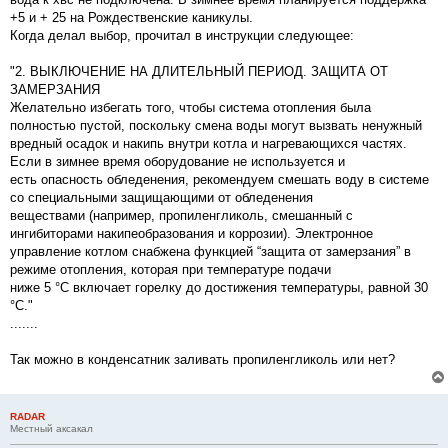
и
е
+5 и + 25 на Рождественские каникулы.
Когда делал выбор, прочитал в инструкции следующее:
"2. ВЫКЛЮЧЕНИЕ НА ДЛИТЕЛЬНЫЙ ПЕРИОД. ЗАЩИТА ОТ
ЗАМЕРЗАНИЯ
Желательно избегать того, чтобы система отопления была
полностью пустой, поскольку смена воды могут вызвать ненужный
вредный осадок и накипь внутри котла и нагревающихся частях.
Если в зимнее время оборудование не используется и
есть опасность обледенения, рекомендуем смешать воду в системе
со специальными защищающими от обледенения
веществами (например, пропиленгликоль, смешанный с
ингибиторами накипеобразования и коррозии). Электронное
управление котлом снабжена функцией “защита от замерзания” в
режиме отопления, которая при температуре подачи
ниже 5 °C включает горелку до достижения температуры, равной 30
°C."
.......
Так можно в конденсатник заливать пропиленгликоль или нет?
RADAR
Местный аксакал