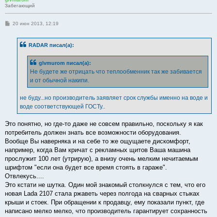
Забегающий
С
20 июн 2013, 12:19
о
о
б
RADAR писал(а):
щ
е
н
glvmurom писал(а):
и
е
Не будете же отрицать что теплообменник так же забивается
и от обычной накипи.
не буду...но производитель заявляет срок службы именно на воде и
воде соответствующей ГОСТу..
Это понятно, но где-то даже не совсем правильно, поскольку я как
потребитель должен знать все возможности оборудования.
Вообще Вы наверняка и на себе то же ощущаете дискомфорт,
например, когда Вам кричат с рекламных щитов Ваша машина
прослужит 100 лет (утрирую), а внизу очень мелким нечитаемым
шрифтом "если она будет все время стоять в гараже".
Отвлекусь....
Это кстати не шутка. Один мой знакомый столкнулся с тем, что его
новая Lada 2107 стала ржаветь через полгода на сварных стыках
крыши и стоек. При обращении к продавцу, ему показали пункт, где
написано мелко мелко, что производитель гарантирует сохранность