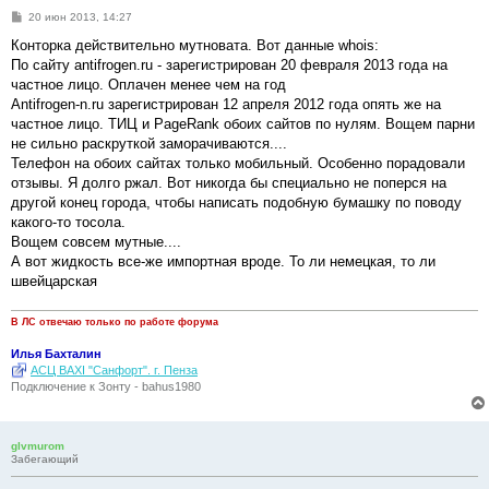
С
20 июн 2013, 14:27
о
о
Конторка действительно мутновата. Вот данные whois:
б
По сайту antifrogen.ru - зарегистрирован 20 февраля 2013 года на
щ
е
частное лицо. Оплачен менее чем на год
н
Antifrogen-n.ru зарегистрирован 12 апреля 2012 года опять же на
и
е
частное лицо. ТИЦ и PageRank обоих сайтов по нулям. Вощем парни
не сильно раскруткой заморачиваются....
Телефон на обоих сайтах только мобильный. Особенно порадовали
отзывы. Я долго ржал. Вот никогда бы специально не поперся на
другой конец города, чтобы написать подобную бумашку по поводу
какого-то тосола.
Вощем совсем мутные....
А вот жидкость все-же импортная вроде. То ли немецкая, то ли
швейцарская
В ЛС отвечаю только по работе форума
Илья Бахталин
АСЦ BAXI "Санфорт". г. Пенза
Подключение к Зонту - bahus1980
glvmurom
Забегающий