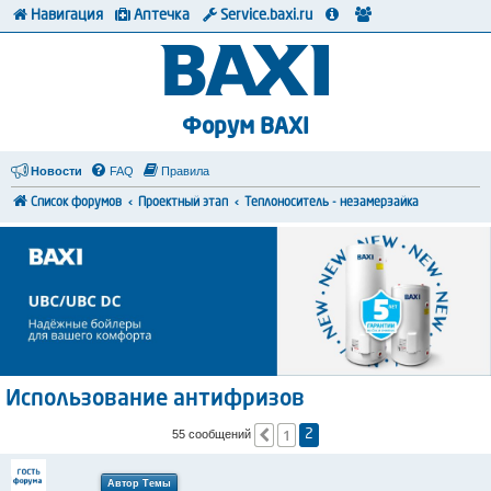
Навигация
Аптечка
Service.baxi.ru
Форум BAXI
Новости
FAQ
Правила
Список форумов
Проектный этап
Теплоноситель - незамерзайка
Использование антифризов
1
Пред.
55 сообщений
2
Автор Темы