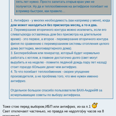
пять лет нужно. Просто запитать открыв кран уже не
получится. Ну да и теплообменник на антифризе погибает не
в пример быстрее, как правило....
1. Антифриз - у многих необходимость (как например у меня), когда
дом может находиться без присмотра месяц, а то и два.
2. Перемерзание вторичного контура можно исключить, если его
сливать(когда оставляешь дом без присмотра на длительное
время) - это первое, а второе - перемерзание вторичного контура
фигня по сравнению с перемерзанием системы отопления целого
дома (коттеджа, многоквартирного дома).
3. Бесперебойник или генератор, который будет нормально
работать с котлом, а главное достаточно долго (свет могут
вырубить и на неделю - помните ледяной дождь пару лет назад)
стоит гораздо бОльших денег чем антифриз.
4. То что погибает теплообменник - скорее упущение
производителя, а не проблема того, что мне нужен именно
антифриз.
Отдельное большое спасибо пользователю BAXI-АндрейФ за
исчерпывающие советы по выбору антифриза.
Тоже стою перед выбором,ИБП или антифриз, из-за п.1
Свет отключают частенько, но правда не надолго(ну часов на 8
максимум),