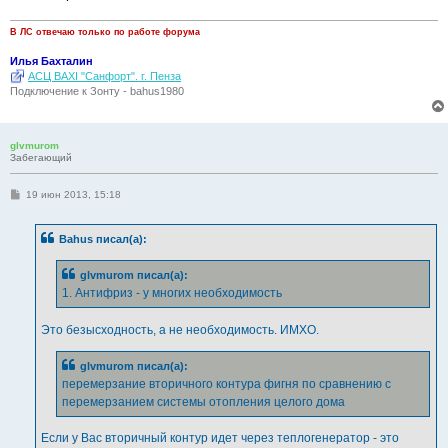
В ЛС отвечаю только по работе форума
Илья Бахталин
АСЦ BAXI "Санфорт". г. Пенза
Подключение к Зонту - bahus1980
glvmurom
Забегающий
С
19 июн 2013, 15:18
о
о
б
Bahus писал(а):
щ
е
н
glvmurom писал(а):
и
е
1. Антифриз - у многих необходимость
Это безысходность, а не необходимость. ИМХО.
glvmurom писал(а):
перемерзание вторичного контура фигня по сравнению с
перемерзанием системы отопления целого дома
Если у Вас вторичный контур идет через теплогенератор - это