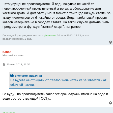
- это упущение производителя. Я ведь покупаю не какой-то
перенавороченный промышленный агрегат, а оборудование для
частного дома. И дом этот у меня может в тайге где-нибудь стоять за
тыщу километров от ближайшего города. Ведь наибольший процент
котлов наверняка не в городах ставят. На такой случай должна быть
предусмотрена функция "зимний старт", например.
Последний раз редактировалось
glvmurom
20 июн 2013, 12:13, всего
редактировалось 1 раз.
RADAR
Местный аксакал
С
20 июн 2013, 11:59
о
о
б
glvmurom писал(а):
щ
е
Не будете же отрицать что теплообменник так же забивается и от
н
обычной накипи.
и
е
не буду...но производитель заявляет срок службы именно на воде и
воде соответствующей ГОСТу..
glvmurom