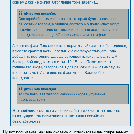
совсем даже не фигня. Отопление тоже зацепит...
glvmurom писал(а):
Бесперебойник или генератор, который будет нормально
работать с котлом, а главное достаточно долго (свет могут
вырубить и на неделю - помните ледяной дождь пару лет
назад) стоит гораздо бОльших денег чем антифриз.
А вот и не факт. Теплоноситель нормальный сам по себе недешев,
плюс его срок годности невелик. А с его текучестью, его надо
добавлять постоянно. Да еще за концентрацией следить.... А
бесперебойник для котла стоит 10-15 тыр. Плюс какое-то
количество аккумуляторов (от 1 для работы и 10-120 на случай
ядерной зимы). И это еще не факт, что он Вам вообще
понадобится.....
glvmurom писал(а):
То что погибает теплообменник - скорее упущение
производителя
Это проблема состава и условий работы жидкости, но никак не
конструкции теплообменника. Плюс наша Российская
безалаберность.
Ну вот посчитайте: на мою систему с использованием современных