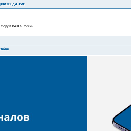
производителе
 форум BAXI в России
рзайка