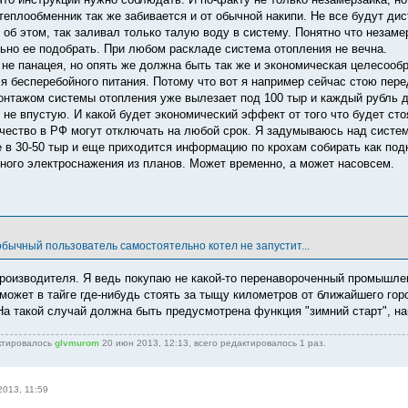
 теплообменник так же забивается и от обычной накипи. Не все будут д
 об этом, так заливал только талую воду в систему. Понятно что незаме
ьно ее подобрать. При любом раскладе система отопления не вечна.
о не панацея, но опять же должна быть так же и экономическая целесооб
я бесперебойного питания. Потому что вот я например сейчас стою перед
онтажом системы отопления уже вылезает под 100 тыр и каждый рубль д
 не впустую. И какой будет экономический эффект от того что будет ст
ичество в РФ могут отключать на любой срок. Я задумываюсь над систем
 в 30-50 тыр и еще приходится информацию по крохам собирать как подк
ного электроснажения из планов. Может временно, а может насовсем.
обычный пользователь самостоятельно котел не запустит...
производителя. Я ведь покупаю не какой-то перенавороченный промышлен
 может в тайге где-нибудь стоять за тыщу километров от ближайшего гор
 На такой случай должна быть предусмотрена функция "зимний старт", н
ктировалось
glvmurom
20 июн 2013, 12:13, всего редактировалось 1 раз.
2013, 11:59