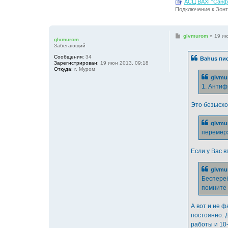
АСЦ BAXI "Санфо
Подключение к Зонт
С
glvmurom
»
19 ию
glvmurom
о
Забегающий
о
б
Сообщения:
34
Bahus пис
щ
Зарегистрирован:
19 июн 2013, 09:18
е
Откуда:
г. Муром
н
glvmu
и
е
1. Антиф
Это безысхо
glvmu
перемерз
Если у Вас в
glvmu
Беспереб
помните 
А вот и не ф
постоянно. Д
работы и 10-