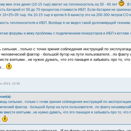
му мне этих денег (10-15 тыр) хватит на теплоноситель на 30 - 40 лет
. В
сть батарей от 50 до 70 процентов стоимости ИБП. Если батареи не оригинал
т 10+25=35 тыр. На 10-15 тыр я куплю 6-9 канистр это на 200-300 литров СО 
мость теплоносителя и ИБП. Вообще я не видел такой долгоживущей техники
читаю форумы и вижу проблемы с подключением генераторов и ИБП к котлам.
 сильная...только с точки зрения соблюдения инструкций по эксплуатаци
 человеческий фактор - большой бугор на пути пользователя...по факту
есте взятыми...не нужно думать, что это панацея и забывать про то, ч
т...
н 2013, 10:34
сал(а):
вещь сильная...только с точки зрения соблюдения инструкций по эксплуатации
веческий фактор - большой бугор на пути пользователя...по факту незамерза
и вместе взятыми...не нужно думать, что это панацея и забывать про то, чт
..
 что инструкции нужно соблюдать. И по-факту не только незамерзайка, н