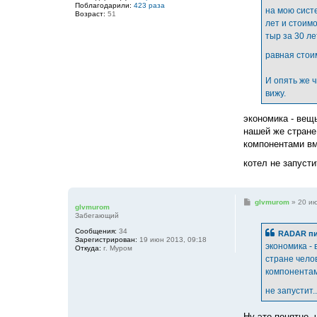
е
Поблагодарили:
423 раза
на мою систе
Возраст:
51
лет и стоимо
тыр за 30 ле
равная стои
И опять же 
вижу.
экономика - вещь
нашей же стране
компонентами вм
котел не запусти
С
glvmurom
»
20 ию
glvmurom
о
Забегающий
о
б
Сообщения:
34
RADAR пи
щ
Зарегистрирован:
19 июн 2013, 09:18
е
экономика - 
Откуда:
г. Муром
н
стране чело
и
е
компонентам
не запустит.
Ну это понятно,