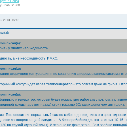
рт". г. Пенза
у - bahus1980
н 2013, 15:18
ал(а):
rom писал(а):
риз - у многих необходимость
дность, а не необходимость. ИМХО.
rom писал(а):
ание вторичного контура фигня по сравнению с перемерзанием системы ото
торичный контур идет через теплогенератор - это совсем даже не фигня. Отоп
rom писал(а):
ойник или генератор, который будет нормально работать с котлом, а главное 
ледяной дождь пару лет назад) стоит гораздо бОльших денег чем антифриз.
акт. Теплоноситель нормальный сам по себе недешев, плюс его срок годности н
а еще за концентрацией следить.... А бесперебойник для котла стоит 10-15 т
120 на случай ядерной зимы). И это еще не факт, что он Вам вообще понадобит