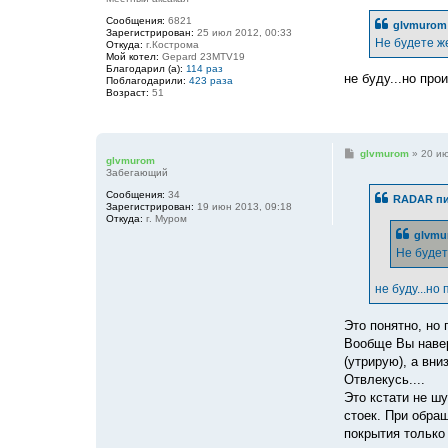
о
б
Сообщения:
6821
glvmurom 
щ
Зарегистрирован:
25 июл 2012, 00:33
е
Не будете ж
Откуда:
г.Кострома
н
Мой котел:
Gepard 23MTV19
и
Благодарил (а):
114 раз
е
не буду...но пр
Поблагодарили:
423 раза
Возраст:
51
С
glvmurom
»
20 ию
glvmurom
о
Забегающий
о
б
Сообщения:
34
RADAR пи
щ
Зарегистрирован:
19 июн 2013, 09:18
е
Откуда:
г. Муром
н
glvmu
и
е
Не будет
не буду...но
Это понятно, но
Вообще Вы навер
(утрирую), а вн
Отвлекусь....
Это кстати не ш
стоек. При обращ
покрытия только