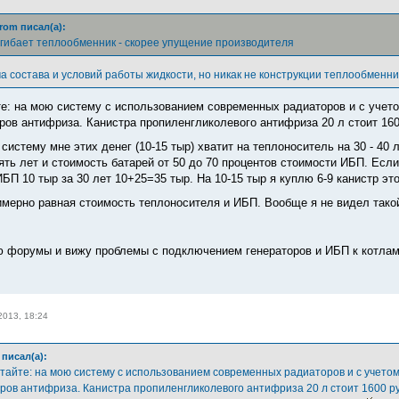
rom писал(а):
огибает теплообменник - скорее упущение производителя
а состава и условий работы жидкости, но никак не конструкции теплообменн
те: на мою систему с использованием современных радиаторов и с учето
тров антифриза. Канистра пропиленгликолевого антифриза 20 л стоит 160
ю систему мне этих денег (10-15 тыр) хватит на теплоноситель на 30 - 40 
ять лет и стоимость батарей от 50 до 70 процентов стоимости ИБП. Если
БП 10 тыр за 30 лет 10+25=35 тыр. На 10-15 тыр я куплю 6-9 канистр это
имерно равная стоимость теплоносителя и ИБП. Вообще я не видел так
ю форумы и вижу проблемы с подключением генераторов и ИБП к котлам
2013, 18:24
писал(а):
итайте: на мою систему с использованием современных радиаторов и с учетом
ров антифриза. Канистра пропиленгликолевого антифриза 20 л стоит 1600 руб