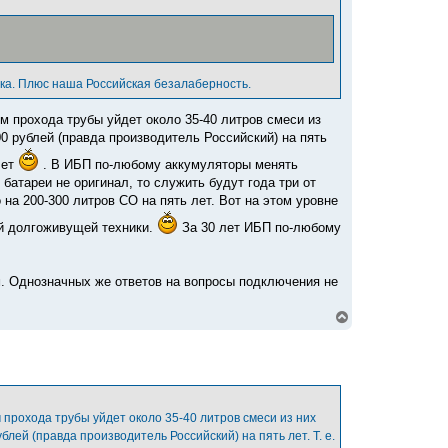
ика. Плюс наша Российская безалаберность.
м прохода трубы уйдет около 35-40 литров смеси из
0 рублей (правда производитель Российский) на пять
лет
. В ИБП по-любому аккумуляторы менять
 батареи не оригинал, то служить будут года три от
 на 200-300 литров СО на пять лет. Вот на этом уровне
ой долгоживущей техники.
За 30 лет ИБП по-любому
. Однозначных же ответов на вопросы подключения не
В
е
р
н
у
т
ь
с
 прохода трубы уйдет около 35-40 литров смеси из них
я
лей (правда производитель Российский) на пять лет. Т. е.
к