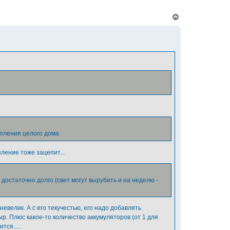
В
е
р
н
у
т
ь
с
я
к
н
а
ч
а
л
у
пления целого дома
ление тоже зацепит...
достаточно долго (свет могут вырубить и на неделю -
евелик. А с его текучестью, его надо добавлять
ыр. Плюс какое-то количество аккумуляторов (от 1 для
ся.....