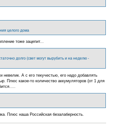
с
я
к
н
а
ч
а
ния целого дома
л
у
пление тоже зацепит...
таточно долго (свет могут вырубить и на неделю -
и невелик. А с его текучестью, его надо добавлять
тыр. Плюс какое-то количество аккумуляторов (от 1 для
тся.....
ика. Плюс наша Российская безалаберность.