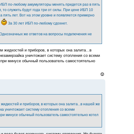
н
 ИБП по-любому аккумуляторы менять придется раз в пять
а
, то служить будут года три от силы. При цене ИБП 10
ч
а
на пять лет. Вот на этом уровне и появляется примерно
л
.
За 30 лет ИБП по-любому сдохнет.
у
 Однозначных же ответов на вопросы подключения не
и жидкостей и приборов, в которых она залита...в
 незамерзайка уничтожает систему отопления со всеми
то при минусе обычный пользователь самостоятельно
В
е
р
н
у
т
ь
с
 жидкостей и приборов, в которых она залита...в нашей же
я
йка уничтожает систему отопления со всеми
к
о при минусе обычный пользователь самостоятельно котел
н
а
ч
а
л
о и вода будет разрушать систему отопления. Не будете