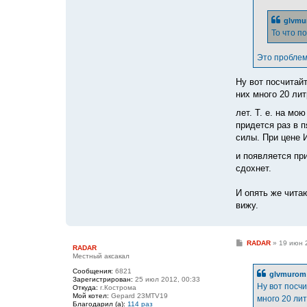
glvmu
То что п
Это проблем
Ну вот посчитай
них много 20 ли
лет. Т. е. на мо
придется раз в п
силы. При цене И
и появляется пр
сдохнет.
И опять же чита
вижу.
С
RADAR
»
19 июн 
RADAR
о
Местный аксакал
о
б
Сообщения:
6821
glvmurom 
щ
Зарегистрирован:
25 июл 2012, 00:33
е
Ну вот посч
Откуда:
г.Кострома
н
Мой котел:
Gepard 23MTV19
много 20 лит
и
Благодарил (а):
114 раз