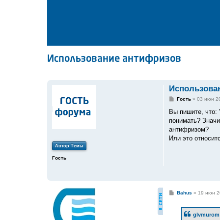
Использование антифризов
Использова
С
Гость
»
03 июн 2
о
о
Вы пишите, что:
б
понимать? Значи
щ
е
антифризом?
н
Или это относит
и
е
Автор Темы
Гость
С
Bahus
»
19 июн 2
о
о
б
glvmurom 
щ