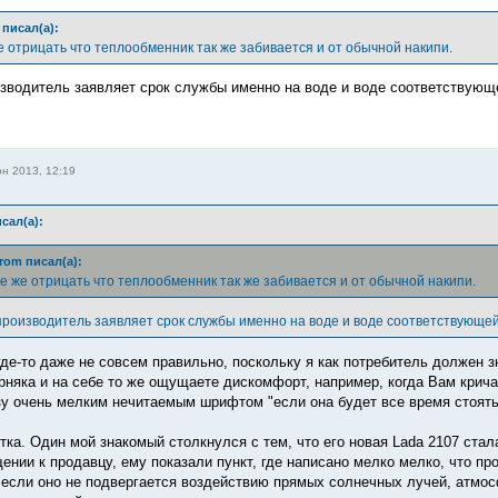
писал(а):
е отрицать что теплообменник так же забивается и от обычной накипи.
оизводитель заявляет срок службы именно на воде и воде соответствующ
н 2013, 12:19
сал(а):
rom писал(а):
е же отрицать что теплообменник так же забивается и от обычной накипи.
 производитель заявляет срок службы именно на воде и воде соответствующей
 где-то даже не совсем правильно, поскольку я как потребитель должен 
няка и на себе то же ощущаете дискомфорт, например, когда Вам крич
изу очень мелким нечитаемым шрифтом "если она будет все время стоять
утка. Один мой знакомый столкнулся с тем, что его новая Lada 2107 ста
ении к продавцу, ему показали пункт, где написано мелко мелко, что пр
 если оно не подвергается воздействию прямых солнечных лучей, атмос