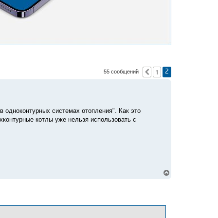
1
Пред.
55 сообщений
2
в одноконтурных системах отопления". Как это
хконтурные котлы уже нельзя использовать с
В
е
р
н
у
т
ь