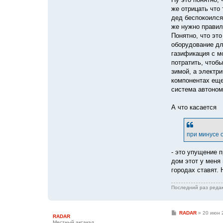
же отрицать что
дед беспокоился
же нужно правил
Понятно, что эт
оборудование дл
газификация с м
потратить, чтобы
зимой, а электр
компонентах еще
система автоном
А что касается
при минусе 
- это упущение 
дом этот у меня
городах ставят.
Последний раз реда
С
RADAR
»
20 июн 
RADAR
о
Местный аксакал