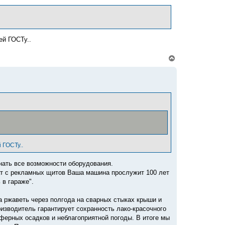
т
ь
с
я
к
ей ГОСТу..
н
а
ч
В
а
е
л
р
у
н
у
т
ь
с
я
к
н
а
ч
 ГОСТу..
а
л
знать все возможности оборудования.
у
ат с рекламных щитов Ваша машина прослужит 100 лет
 в гараже".
ла ржаветь через полгода на сварных стыках крыши и
оизводитель гарантирует сохранность лако-красочного
ферных осадков и неблагоприятной погоды. В итоге мы