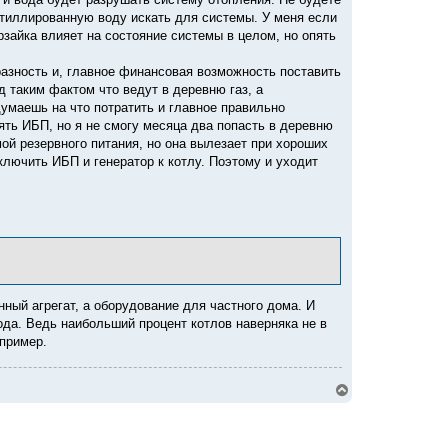
у
истиллированную воду искать для системы. У меня если
рзайка влияет на состояние системы в целом, но опять
разность и, главное финансовая возможность поставить
 таким фактом что ведут в деревню газ, а
умаешь на что потратить и главное правильно
оять ИБП, но я не смогу месяца два попасть в деревню
ой резервного питания, но она вылезает при хороших
лючить ИБП и генератор к котлу. Поэтому и уходит
ный агрегат, а оборудование для частного дома. И
ода. Ведь наибольший процент котлов наверняка не в
апример.
В
е
р
н
у