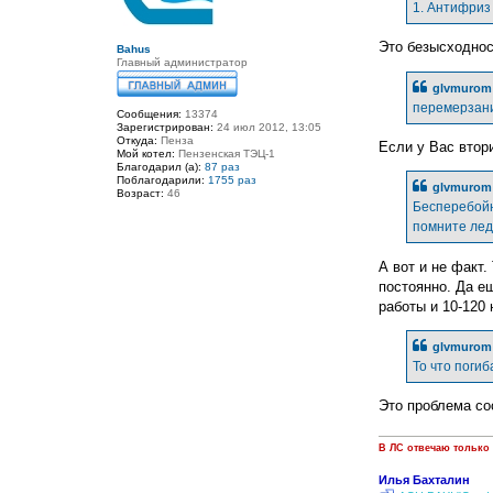
е
1. Антифриз
н
и
е
Это безысходнос
Bahus
Главный администратор
glvmurom 
перемерзани
Сообщения:
13374
Зарегистрирован:
24 июл 2012, 13:05
Откуда:
Пенза
Если у Вас втори
Мой котел:
Пензенская ТЭЦ-1
Благодарил (а):
87 раз
Поблагодарили:
1755 раз
glvmurom 
Возраст:
46
Бесперебойни
помните лед
А вот и не факт.
постоянно. Да ещ
работы и 10-120 
glvmurom 
То что поги
Это проблема со
В ЛС отвечаю только
Илья Бахталин