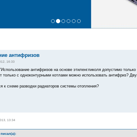
ние антифризов
012, 16:33
 "Использование антифризов на основе этиленгликоля допустимо только 
т только с одноконтурными котлами можно использовать антифриз? Дву
ся к схеме разводки радиаторов системы отопления?
013, 13:34
писал(а):