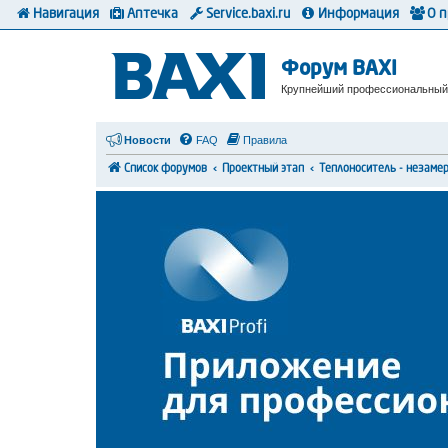
Навигация
Аптечка
Service.baxi.ru
Информация
О 
Форум BAXI
Крупнейший профессиональный
Новости
FAQ
Правила
Список форумов
Проектный этап
Теплоноситель - незаме