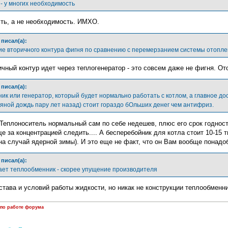
 - у многих необходимость
ть, а не необходимость. ИМХО.
писал(а):
е вторичного контура фигня по сравнению с перемерзанием системы отопле
чный контур идет через теплогенератор - это совсем даже не фигня. Ото
писал(а):
к или генератор, который будет нормально работать с котлом, а главное дос
яной дождь пару лет назад) стоит гораздо бОльших денег чем антифриз.
 Теплоноситель нормальный сам по себе недешев, плюс его срок годност
е за концентрацией следить.... А бесперебойник для котла стоит 10-15 
на случай ядерной зимы). И это еще не факт, что он Вам вообще понадоби
писал(а):
бает теплообменник - скорее упущение производителя
става и условий работы жидкости, но никак не конструкции теплообменн
 по работе форума