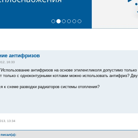
ние антифризов
012, 16:33
 "Использование антифризов на основе этиленгликоля допустимо только 
т только с одноконтурными котлами можно использовать антифриз? Дву
ся к схеме разводки радиаторов системы отопления?
013, 13:34
писал(а):