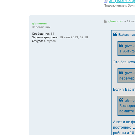
АСЦ BAXI "Санфо
Подключение к Зонт
С
glvmurom
»
19 ию
glvmurom
о
Забегающий
о
б
Сообщения:
34
Bahus пис
щ
Зарегистрирован:
19 июн 2013, 09:18
е
Откуда:
г. Муром
н
glvmu
и
е
1. Антиф
Это безысхо
glvmu
перемерз
Если у Вас в
glvmu
Беспереб
помните 
А вот и не ф
постоянно. Д
работы и 10-