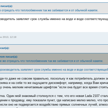
писал(а):
е отрицать что теплообменник так же забивается и от обычной накипи.
оизводитель заявляет срок службы именно на воде и воде соответствующ
н 2013, 12:19
сал(а):
rom писал(а):
е же отрицать что теплообменник так же забивается и от обычной накипи.
 производитель заявляет срок службы именно на воде и воде соответствующей
 где-то даже не совсем правильно, поскольку я как потребитель должен 
няка и на себе то же ощущаете дискомфорт, например, когда Вам крич
изу очень мелким нечитаемым шрифтом "если она будет все время стоять
утка. Один мой знакомый столкнулся с тем, что его новая Lada 2107 ста
ении к продавцу, ему показали пункт, где написано мелко мелко, что пр
 если оно не подвергается воздействию прямых солнечных лучей, атмос