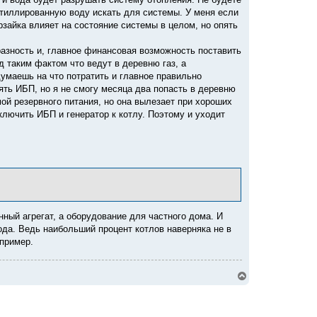
у
истиллированную воду искать для системы. У меня если
рзайка влияет на состояние системы в целом, но опять
разность и, главное финансовая возможность поставить
 таким фактом что ведут в деревню газ, а
умаешь на что потратить и главное правильно
оять ИБП, но я не смогу месяца два попасть в деревню
ой резервного питания, но она вылезает при хороших
лючить ИБП и генератор к котлу. Поэтому и уходит
ный агрегат, а оборудование для частного дома. И
ода. Ведь наибольший процент котлов наверняка не в
апример.
В
е
р
н
у