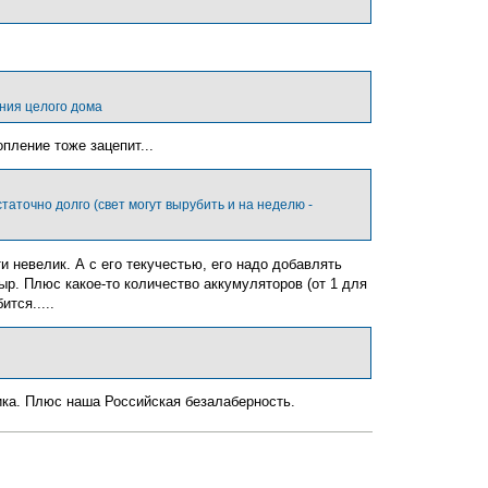
с
я
к
н
а
ч
а
ния целого дома
л
у
пление тоже зацепит...
таточно долго (свет могут вырубить и на неделю -
и невелик. А с его текучестью, его надо добавлять
тыр. Плюс какое-то количество аккумуляторов (от 1 для
тся.....
ика. Плюс наша Российская безалаберность.