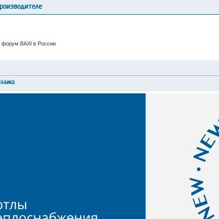
производителе
 форум BAXI в России
рзайка