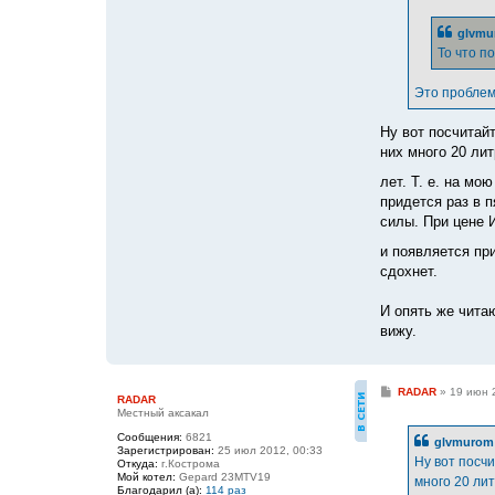
glvmu
То что п
Это проблем
Ну вот посчитай
них много 20 ли
лет. Т. е. на мо
придется раз в п
силы. При цене И
и появляется пр
сдохнет.
И опять же чита
вижу.
С
RADAR
»
19 июн 
RADAR
о
Местный аксакал
о
б
Сообщения:
6821
glvmurom 
щ
Зарегистрирован:
25 июл 2012, 00:33
е
Ну вот посч
Откуда:
г.Кострома
н
Мой котел:
Gepard 23MTV19
много 20 лит
и
Благодарил (а):
114 раз