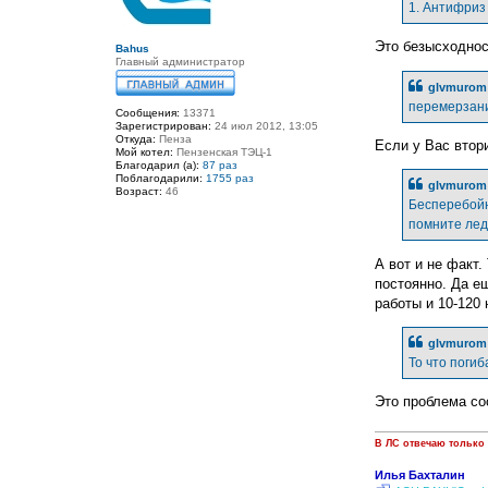
е
1. Антифриз
н
и
е
Это безысходнос
Bahus
Главный администратор
glvmurom 
перемерзани
Сообщения:
13371
Зарегистрирован:
24 июл 2012, 13:05
Откуда:
Пенза
Если у Вас втори
Мой котел:
Пензенская ТЭЦ-1
Благодарил (а):
87 раз
Поблагодарили:
1755 раз
glvmurom 
Возраст:
46
Бесперебойни
помните лед
А вот и не факт.
постоянно. Да ещ
работы и 10-120 
glvmurom 
То что поги
Это проблема со
В ЛС отвечаю только
Илья Бахталин