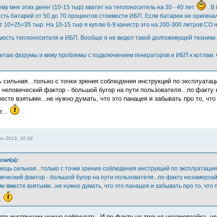
му мне этих денег (10-15 тыр) хватит на теплоноситель на 30 - 40 лет
. В
сть батарей от 50 до 70 процентов стоимости ИБП. Если батареи не оригинал
т 10+25=35 тыр. На 10-15 тыр я куплю 6-9 канистр это на 200-300 литров СО 
мость теплоносителя и ИБП. Вообще я не видел такой долгоживущей техники
читаю форумы и вижу проблемы с подключением генераторов и ИБП к котлам.
 сильная...только с точки зрения соблюдения инструкций по эксплуатаци
 человеческий фактор - большой бугор на пути пользователя...по факту
есте взятыми...не нужно думать, что это панацея и забывать про то, ч
т...
н 2013, 10:34
сал(а):
вещь сильная...только с точки зрения соблюдения инструкций по эксплуатации
веческий фактор - большой бугор на пути пользователя...по факту незамерза
и вместе взятыми...не нужно думать, что это панацея и забывать про то, чт
..
 что инструкции нужно соблюдать. И по-факту не только незамерзайка, н