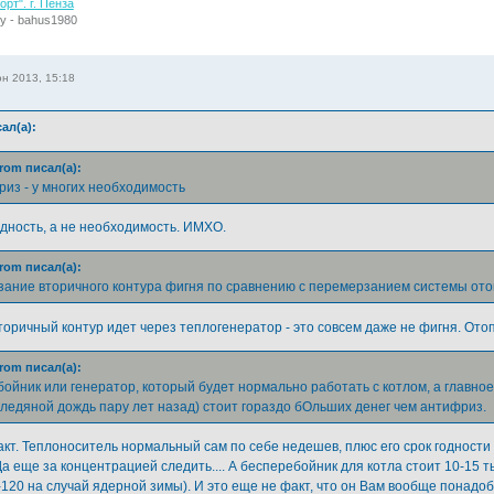
рт". г. Пенза
у - bahus1980
н 2013, 15:18
ал(а):
rom писал(а):
риз - у многих необходимость
дность, а не необходимость. ИМХО.
rom писал(а):
ание вторичного контура фигня по сравнению с перемерзанием системы ото
торичный контур идет через теплогенератор - это совсем даже не фигня. Отоп
rom писал(а):
ойник или генератор, который будет нормально работать с котлом, а главное 
ледяной дождь пару лет назад) стоит гораздо бОльших денег чем антифриз.
акт. Теплоноситель нормальный сам по себе недешев, плюс его срок годности н
а еще за концентрацией следить.... А бесперебойник для котла стоит 10-15 т
120 на случай ядерной зимы). И это еще не факт, что он Вам вообще понадобит