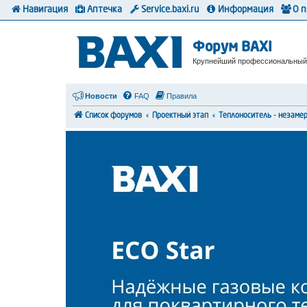
Навигация
Аптечка
Service.baxi.ru
Информация
О 
Форум BAXI
Крупнейший профессиональный
Новости
FAQ
Правила
Список форумов
Проектный этап
Теплоноситель - незаме