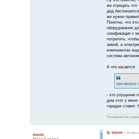
же отрицать что
дед беспокоился
же нужно правил
Понятно, что эт
оборудование дл
газификация с м
потратить, чтобы
зимой, а электр
компонентах еще
система автоном
А что касается
при минусе 
- это упущение 
дом этот у меня
городах ставят.
Последний раз реда
С
RADAR
»
20 июн 
RADAR
о
Местный аксакал