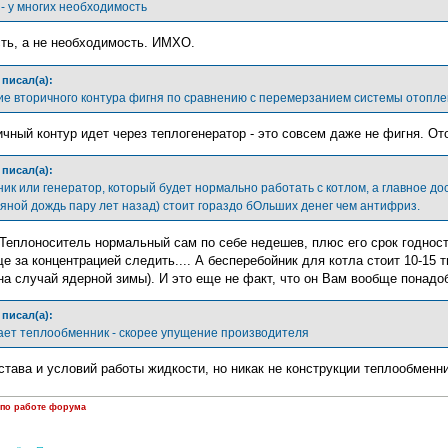
 - у многих необходимость
ть, а не необходимость. ИМХО.
писал(а):
е вторичного контура фигня по сравнению с перемерзанием системы отопле
чный контур идет через теплогенератор - это совсем даже не фигня. Ото
писал(а):
к или генератор, который будет нормально работать с котлом, а главное дос
яной дождь пару лет назад) стоит гораздо бОльших денег чем антифриз.
 Теплоноситель нормальный сам по себе недешев, плюс его срок годност
е за концентрацией следить.... А бесперебойник для котла стоит 10-15 
на случай ядерной зимы). И это еще не факт, что он Вам вообще понадоби
писал(а):
бает теплообменник - скорее упущение производителя
става и условий работы жидкости, но никак не конструкции теплообменн
 по работе форума