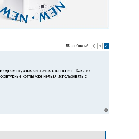
1
Пред.
55 сообщений
2
в одноконтурных системах отопления". Как это
хконтурные котлы уже нельзя использовать с
В
е
р
н
у
т
ь