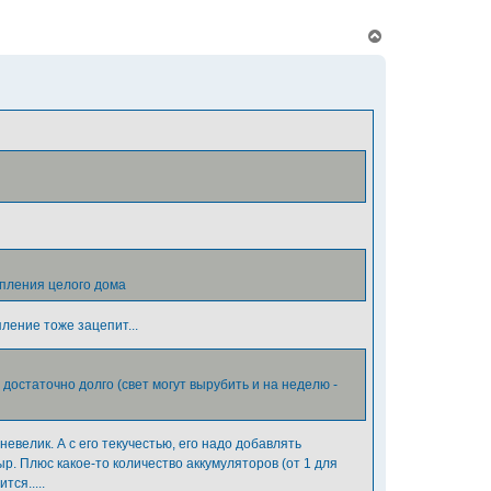
В
е
р
н
у
т
ь
с
я
к
н
а
ч
а
л
у
пления целого дома
ление тоже зацепит...
достаточно долго (свет могут вырубить и на неделю -
евелик. А с его текучестью, его надо добавлять
ыр. Плюс какое-то количество аккумуляторов (от 1 для
ся.....