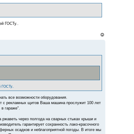
т
ь
с
я
к
ей ГОСТу..
н
а
ч
В
а
е
л
р
у
н
у
т
ь
с
я
к
н
а
ч
 ГОСТу..
а
л
знать все возможности оборудования.
у
ат с рекламных щитов Ваша машина прослужит 100 лет
 в гараже".
ла ржаветь через полгода на сварных стыках крыши и
оизводитель гарантирует сохранность лако-красочного
ферных осадков и неблагоприятной погоды. В итоге мы