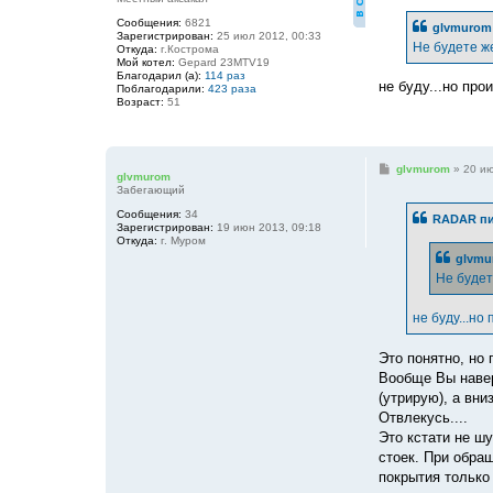
о
б
Сообщения:
6821
glvmurom 
щ
Зарегистрирован:
25 июл 2012, 00:33
е
Не будете ж
Откуда:
г.Кострома
н
Мой котел:
Gepard 23MTV19
и
Благодарил (а):
114 раз
е
не буду...но пр
Поблагодарили:
423 раза
Возраст:
51
С
glvmurom
»
20 ию
glvmurom
о
Забегающий
о
б
Сообщения:
34
RADAR пи
щ
Зарегистрирован:
19 июн 2013, 09:18
е
Откуда:
г. Муром
н
glvmu
и
е
Не будет
не буду...но
Это понятно, но
Вообще Вы навер
(утрирую), а вн
Отвлекусь....
Это кстати не ш
стоек. При обращ
покрытия только