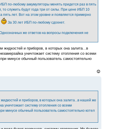
н
 ИБП по-любому аккумуляторы менять придется раз в пять
а
, то служить будут года три от силы. При цене ИБП 10
ч
а
на пять лет. Вот на этом уровне и появляется примерно
л
.
За 30 лет ИБП по-любому сдохнет.
у
 Однозначных же ответов на вопросы подключения не
и жидкостей и приборов, в которых она залита...в
 незамерзайка уничтожает систему отопления со всеми
то при минусе обычный пользователь самостоятельно
В
е
р
н
у
т
ь
с
 жидкостей и приборов, в которых она залита...в нашей же
я
йка уничтожает систему отопления со всеми
к
о при минусе обычный пользователь самостоятельно котел
н
а
ч
а
л
о и вода будет разрушать систему отопления. Не будете