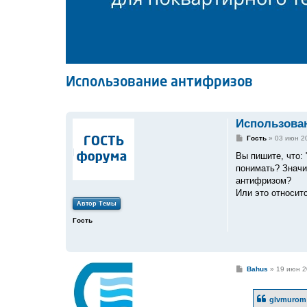
Использование антифризов
Использова
С
Гость
»
03 июн 2
о
о
Вы пишите, что:
б
понимать? Значи
щ
е
антифризом?
н
Или это относит
и
е
Автор Темы
Гость
С
Bahus
»
19 июн 2
о
о
б
glvmurom 
щ