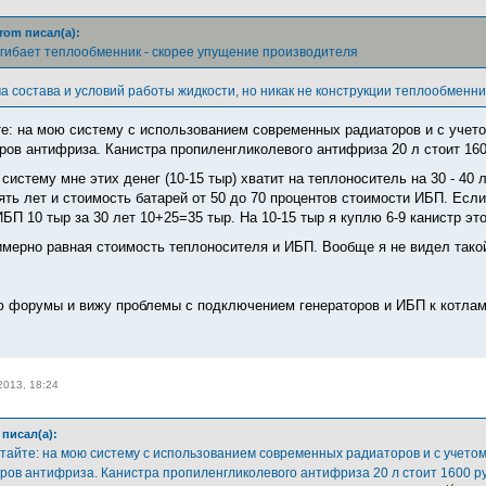
rom писал(а):
огибает теплообменник - скорее упущение производителя
а состава и условий работы жидкости, но никак не конструкции теплообменн
те: на мою систему с использованием современных радиаторов и с учето
тров антифриза. Канистра пропиленгликолевого антифриза 20 л стоит 160
ю систему мне этих денег (10-15 тыр) хватит на теплоноситель на 30 - 40 
ять лет и стоимость батарей от 50 до 70 процентов стоимости ИБП. Если
БП 10 тыр за 30 лет 10+25=35 тыр. На 10-15 тыр я куплю 6-9 канистр это
имерно равная стоимость теплоносителя и ИБП. Вообще я не видел так
ю форумы и вижу проблемы с подключением генераторов и ИБП к котлам
2013, 18:24
писал(а):
итайте: на мою систему с использованием современных радиаторов и с учетом
ров антифриза. Канистра пропиленгликолевого антифриза 20 л стоит 1600 руб