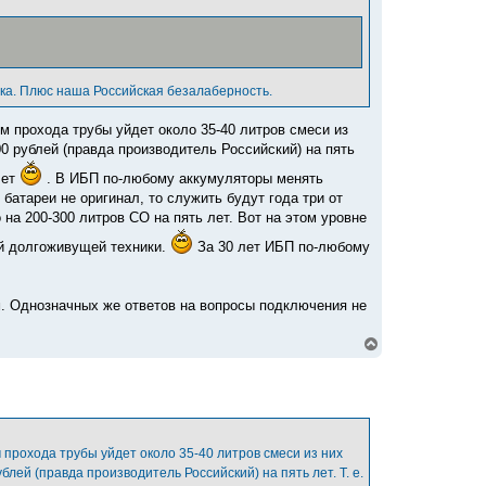
ика. Плюс наша Российская безалаберность.
м прохода трубы уйдет около 35-40 литров смеси из
0 рублей (правда производитель Российский) на пять
лет
. В ИБП по-любому аккумуляторы менять
 батареи не оригинал, то служить будут года три от
 на 200-300 литров СО на пять лет. Вот на этом уровне
ой долгоживущей техники.
За 30 лет ИБП по-любому
. Однозначных же ответов на вопросы подключения не
В
е
р
н
у
т
ь
с
 прохода трубы уйдет около 35-40 литров смеси из них
я
лей (правда производитель Российский) на пять лет. Т. е.
к