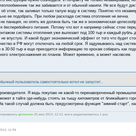
 теплообменник так же забивается и от обычной накипи. Не все будут д
 об этом, так заливал только талую воду в систему. Понятно что незаме
ьно ее подобрать. При любом раскладе система отопления не вечна.
о не панацея, но опять же должна быть так же и экономическая целесооб
я бесперебойного питания. Потому что вот я например сейчас стою перед
онтажом системы отопления уже вылезает под 100 тыр и каждый рубль д
 не впустую. И какой будет экономический эффект от того что будет ст
ичество в РФ могут отключать на любой срок. Я задумываюсь над систем
 в 30-50 тыр и еще приходится информацию по крохам собирать как подк
ного электроснажения из планов. Может временно, а может насовсем.
обычный пользователь самостоятельно котел не запустит...
производителя. Я ведь покупаю не какой-то перенавороченный промышлен
 может в тайге где-нибудь стоять за тыщу километров от ближайшего гор
 На такой случай должна быть предусмотрена функция "зимний старт", н
ктировалось
glvmurom
20 июн 2013, 12:13, всего редактировалось 1 раз.
2013, 11:59