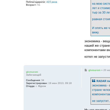
е
Поблагодарили:
423 раза
на мою систе
Возраст:
51
лет и стоимо
тыр за 30 ле
равная стои
И опять же 
вижу.
экономика - вещь
нашей же стране
компонентами вм
котел не запусти
С
glvmurom
»
20 ию
glvmurom
о
Забегающий
о
б
Сообщения:
34
RADAR пи
щ
Зарегистрирован:
19 июн 2013, 09:18
е
экономика - 
Откуда:
г. Муром
н
стране чело
и
е
компонентам
не запустит.
Ну это понятно,