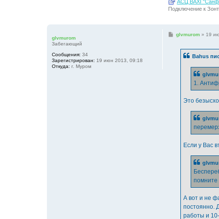
АСЦ BAXI "Санфо
Подключение к Зонт
С
glvmurom
»
19 ию
glvmurom
о
Забегающий
о
б
Сообщения:
34
Bahus пис
щ
Зарегистрирован:
19 июн 2013, 09:18
е
Откуда:
г. Муром
н
glvmu
и
е
1. Антиф
Это безысхо
glvmu
перемерз
Если у Вас в
glvmu
Беспереб
помните 
А вот и не ф
постоянно. Д
работы и 10-