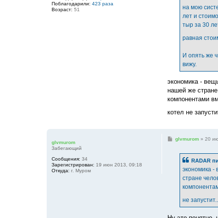
е
Поблагодарили:
423 раза
на мою систе
Возраст:
51
лет и стоимо
тыр за 30 ле
равная стои
И опять же 
вижу.
экономика - вещь
нашей же стране
компонентами вм
котел не запусти
С
glvmurom
»
20 ию
glvmurom
о
Забегающий
о
б
Сообщения:
34
RADAR пи
щ
Зарегистрирован:
19 июн 2013, 09:18
е
экономика - 
Откуда:
г. Муром
н
стране чело
и
е
компонентам
не запустит.
Ну это понятно,