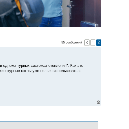
1
Пред.
55 сообщений
2
в одноконтурных системах отопления". Как это
хконтурные котлы уже нельзя использовать с
В
е
р
н
у
т
ь