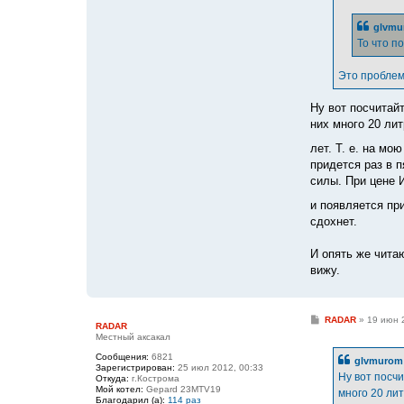
glvmu
То что п
Это проблем
Ну вот посчитай
них много 20 ли
лет. Т. е. на мо
придется раз в п
силы. При цене И
и появляется пр
сдохнет.
И опять же чита
вижу.
С
RADAR
»
19 июн 
RADAR
о
Местный аксакал
о
б
Сообщения:
6821
glvmurom 
щ
Зарегистрирован:
25 июл 2012, 00:33
е
Ну вот посч
Откуда:
г.Кострома
н
Мой котел:
Gepard 23MTV19
много 20 лит
и
Благодарил (а):
114 раз