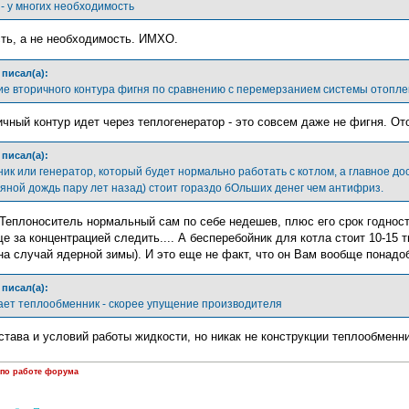
 - у многих необходимость
ть, а не необходимость. ИМХО.
писал(а):
е вторичного контура фигня по сравнению с перемерзанием системы отопле
чный контур идет через теплогенератор - это совсем даже не фигня. Ото
писал(а):
к или генератор, который будет нормально работать с котлом, а главное дос
яной дождь пару лет назад) стоит гораздо бОльших денег чем антифриз.
 Теплоноситель нормальный сам по себе недешев, плюс его срок годност
е за концентрацией следить.... А бесперебойник для котла стоит 10-15 
на случай ядерной зимы). И это еще не факт, что он Вам вообще понадоби
писал(а):
бает теплообменник - скорее упущение производителя
става и условий работы жидкости, но никак не конструкции теплообменн
 по работе форума