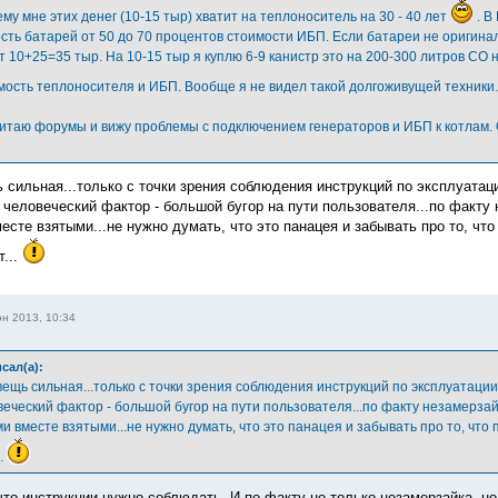
му мне этих денег (10-15 тыр) хватит на теплоноситель на 30 - 40 лет
. В
сть батарей от 50 до 70 процентов стоимости ИБП. Если батареи не оригинал
т 10+25=35 тыр. На 10-15 тыр я куплю 6-9 канистр это на 200-300 литров СО 
мость теплоносителя и ИБП. Вообще я не видел такой долгоживущей техники
читаю форумы и вижу проблемы с подключением генераторов и ИБП к котлам.
 сильная...только с точки зрения соблюдения инструкций по эксплуатаци
 человеческий фактор - большой бугор на пути пользователя...по факту
есте взятыми...не нужно думать, что это панацея и забывать про то, ч
т...
н 2013, 10:34
сал(а):
вещь сильная...только с точки зрения соблюдения инструкций по эксплуатации
веческий фактор - большой бугор на пути пользователя...по факту незамерза
и вместе взятыми...не нужно думать, что это панацея и забывать про то, чт
..
 что инструкции нужно соблюдать. И по-факту не только незамерзайка, н