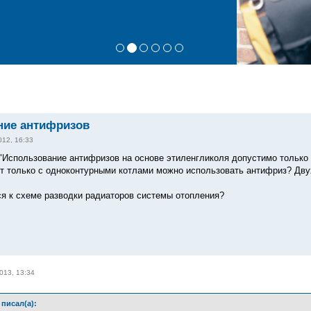
ние антифризов
012, 16:33
 "Использование антифризов на основе этиленгликоля допустимо только 
т только с одноконтурными котлами можно использовать антифриз? Дву
ся к схеме разводки радиаторов системы отопления?
013, 13:34
писал(а):