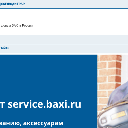
производителе
 форум BAXI в России
рзайка