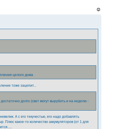
В
е
р
н
у
т
ь
с
я
к
н
а
ч
а
л
у
пления целого дома
ление тоже зацепит...
достаточно долго (свет могут вырубить и на неделю -
евелик. А с его текучестью, его надо добавлять
ыр. Плюс какое-то количество аккумуляторов (от 1 для
ся.....