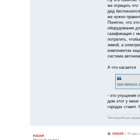
же отрицать что
дед беспокоился
же нужно правил
Понятно, что эт
оборудование дл
газификация с м
потратить, чтобы
зимой, а электр
компонентах еще
система автоном
А что касается
при минусе 
- это упущение 
дом этот у меня
городах ставят.
Последний раз реда
С
RADAR
»
20 июн 
RADAR
о
Местный аксакал