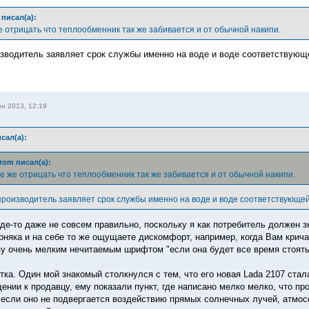
писал(а):
е отрицать что теплообменник так же забивается и от обычной накипи.
оизводитель заявляет срок службы именно на воде и воде соответствующ
н 2013, 12:19
сал(а):
rom писал(а):
е же отрицать что теплообменник так же забивается и от обычной накипи.
 производитель заявляет срок службы именно на воде и воде соответствующей
 где-то даже не совсем правильно, поскольку я как потребитель должен 
няка и на себе то же ощущаете дискомфорт, например, когда Вам крич
изу очень мелким нечитаемым шрифтом "если она будет все время стоять
утка. Один мой знакомый столкнулся с тем, что его новая Lada 2107 ста
ении к продавцу, ему показали пункт, где написано мелко мелко, что пр
 если оно не подвергается воздействию прямых солнечных лучей, атмос