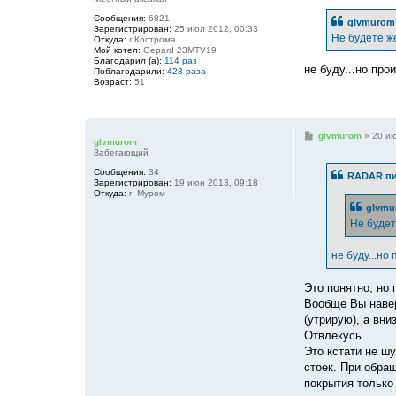
о
б
Сообщения:
6821
glvmurom 
щ
Зарегистрирован:
25 июл 2012, 00:33
е
Не будете ж
Откуда:
г.Кострома
н
Мой котел:
Gepard 23MTV19
и
Благодарил (а):
114 раз
е
не буду...но пр
Поблагодарили:
423 раза
Возраст:
51
С
glvmurom
»
20 ию
glvmurom
о
Забегающий
о
б
Сообщения:
34
RADAR пи
щ
Зарегистрирован:
19 июн 2013, 09:18
е
Откуда:
г. Муром
н
glvmu
и
е
Не будет
не буду...но
Это понятно, но
Вообще Вы навер
(утрирую), а вн
Отвлекусь....
Это кстати не ш
стоек. При обращ
покрытия только