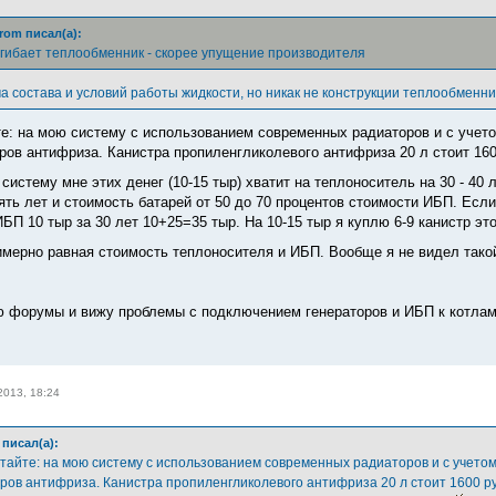
rom писал(а):
огибает теплообменник - скорее упущение производителя
а состава и условий работы жидкости, но никак не конструкции теплообменн
те: на мою систему с использованием современных радиаторов и с учето
тров антифриза. Канистра пропиленгликолевого антифриза 20 л стоит 160
ю систему мне этих денег (10-15 тыр) хватит на теплоноситель на 30 - 40 
ять лет и стоимость батарей от 50 до 70 процентов стоимости ИБП. Если
БП 10 тыр за 30 лет 10+25=35 тыр. На 10-15 тыр я куплю 6-9 канистр это
имерно равная стоимость теплоносителя и ИБП. Вообще я не видел так
ю форумы и вижу проблемы с подключением генераторов и ИБП к котлам
2013, 18:24
писал(а):
итайте: на мою систему с использованием современных радиаторов и с учетом
ров антифриза. Канистра пропиленгликолевого антифриза 20 л стоит 1600 руб