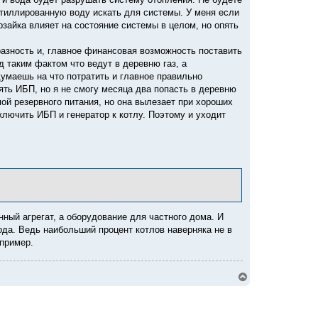
у
истиллированную воду искать для системы. У меня если
рзайка влияет на состояние системы в целом, но опять
разность и, главное финансовая возможность поставить
 таким фактом что ведут в деревню газ, а
умаешь на что потратить и главное правильно
оять ИБП, но я не смогу месяца два попасть в деревню
ой резервного питания, но она вылезает при хороших
лючить ИБП и генератор к котлу. Поэтому и уходит
ный агрегат, а оборудование для частного дома. И
ода. Ведь наибольший процент котлов наверняка не в
апример.
В
е
р
н
у