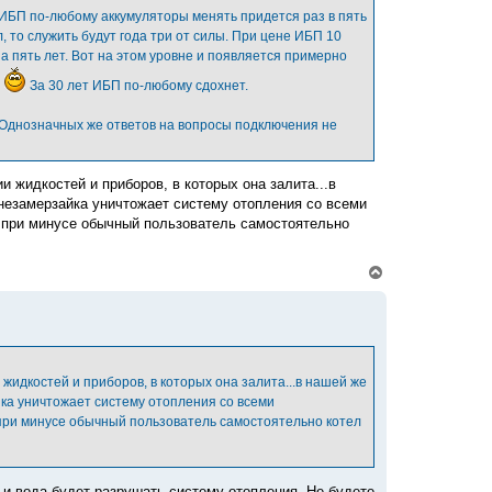
н
 ИБП по-любому аккумуляторы менять придется раз в пять
а
, то служить будут года три от силы. При цене ИБП 10
ч
а
на пять лет. Вот на этом уровне и появляется примерно
л
.
За 30 лет ИБП по-любому сдохнет.
у
 Однозначных же ответов на вопросы подключения не
и жидкостей и приборов, в которых она залита...в
 незамерзайка уничтожает систему отопления со всеми
то при минусе обычный пользователь самостоятельно
В
е
р
н
у
т
ь
с
 жидкостей и приборов, в которых она залита...в нашей же
я
йка уничтожает систему отопления со всеми
к
о при минусе обычный пользователь самостоятельно котел
н
а
ч
а
л
о и вода будет разрушать систему отопления. Не будете