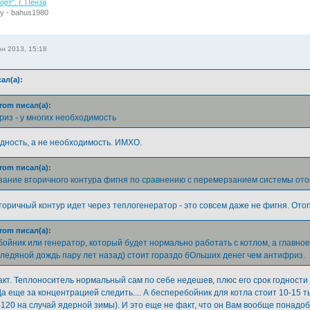
рт". г. Пенза
у - bahus1980
н 2013, 15:18
ал(а):
rom писал(а):
риз - у многих необходимость
дность, а не необходимость. ИМХО.
rom писал(а):
ание вторичного контура фигня по сравнению с перемерзанием системы ото
торичный контур идет через теплогенератор - это совсем даже не фигня. Отоп
rom писал(а):
ойник или генератор, который будет нормально работать с котлом, а главное 
ледяной дождь пару лет назад) стоит гораздо бОльших денег чем антифриз.
акт. Теплоноситель нормальный сам по себе недешев, плюс его срок годности н
а еще за концентрацией следить.... А бесперебойник для котла стоит 10-15 т
120 на случай ядерной зимы). И это еще не факт, что он Вам вообще понадобит