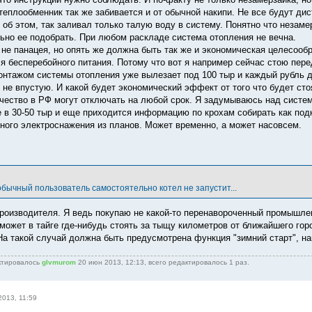
 теплообменник так же забивается и от обычной накипи. Не все будут д
 об этом, так заливал только талую воду в систему. Понятно что незаме
ьно ее подобрать. При любом раскладе система отопления не вечна.
о не панацея, но опять же должна быть так же и экономическая целесооб
я бесперебойного питания. Потому что вот я например сейчас стою перед
онтажом системы отопления уже вылезает под 100 тыр и каждый рубль д
 не впустую. И какой будет экономический эффект от того что будет ст
ичество в РФ могут отключать на любой срок. Я задумываюсь над систем
 в 30-50 тыр и еще приходится информацию по крохам собирать как подк
ного электроснажения из планов. Может временно, а может насовсем.
обычный пользователь самостоятельно котел не запустит...
производителя. Я ведь покупаю не какой-то перенавороченный промышлен
 может в тайге где-нибудь стоять за тыщу километров от ближайшего гор
 На такой случай должна быть предусмотрена функция "зимний старт", н
ктировалось
glvmurom
20 июн 2013, 12:13, всего редактировалось 1 раз.
2013, 11:59