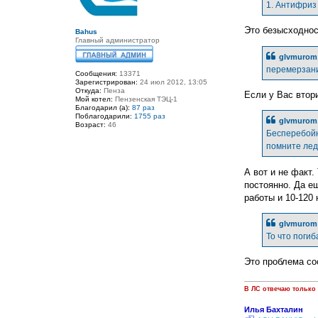
е
1. Антифриз
н
и
е
Это безысходнос
Bahus
Главный администратор
glvmurom 
перемерзани
Сообщения:
13371
Зарегистрирован:
24 июл 2012, 13:05
Откуда:
Пенза
Если у Вас втори
Мой котел:
Пензенская ТЭЦ-1
Благодарил (а):
87 раз
Поблагодарили:
1755 раз
glvmurom 
Возраст:
46
Бесперебойни
помните лед
А вот и не факт.
постоянно. Да ещ
работы и 10-120 
glvmurom 
То что поги
Это проблема со
В ЛС отвечаю только
Илья Бахталин