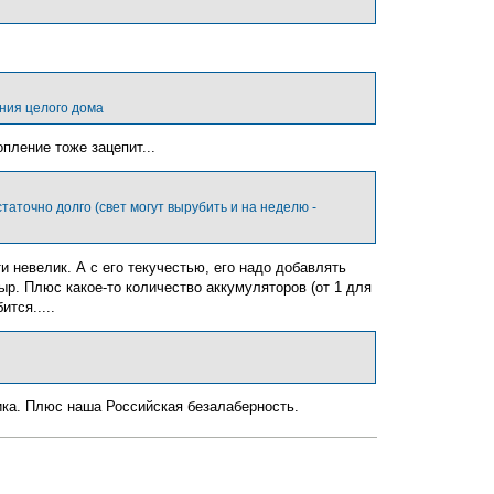
с
я
к
н
а
ч
а
ния целого дома
л
у
пление тоже зацепит...
таточно долго (свет могут вырубить и на неделю -
и невелик. А с его текучестью, его надо добавлять
тыр. Плюс какое-то количество аккумуляторов (от 1 для
тся.....
ика. Плюс наша Российская безалаберность.