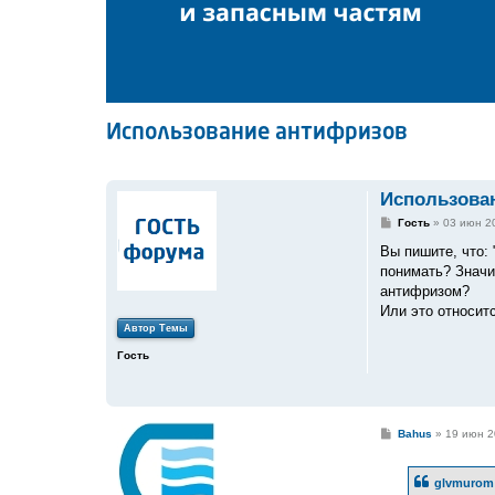
Использование антифризов
Использова
С
Гость
»
03 июн 2
о
о
Вы пишите, что:
б
понимать? Значи
щ
е
антифризом?
н
Или это относит
и
е
Автор Темы
Гость
С
Bahus
»
19 июн 2
о
о
б
glvmurom 
щ