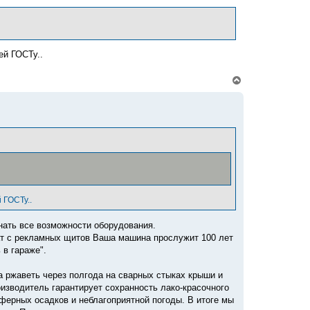
т
ь
с
я
к
ей ГОСТу..
н
а
ч
В
а
е
л
р
у
н
у
т
ь
с
я
к
н
а
ч
 ГОСТу..
а
л
знать все возможности оборудования.
у
ат с рекламных щитов Ваша машина прослужит 100 лет
 в гараже".
ла ржаветь через полгода на сварных стыках крыши и
оизводитель гарантирует сохранность лако-красочного
ферных осадков и неблагоприятной погоды. В итоге мы