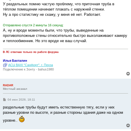
н
У раздельных помню частую проблему, что приточная труба в
и
е
тёплом помещении начинает плакать с наружней стенки.
Ну а про статистику не скажу, у меня её нет. Работает.
Отправлено спустя 2 минуты 16 секунд:
А, ну и вроде моменты были, что трубы, выведенные на
противоположные стены относительно быстро выхолаживают камеру
и теплообменник. Но это вроде не ваш случай.
В ЛС отвечаю только по работе форума
Илья Бахталин
АСЦ BAXI "Санфорт". г. Пенза
Подключение к Зонту - bahus1980
RADAR
Местный аксакал
С
04 июн 2026, 18:11
о
о
раздельные трубы будут иметь естественную тягу, если у них
б
разные уровни по высоте, и разные стороны здания даже на одном
щ
е
уровне..
н
и
е