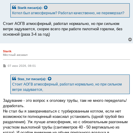
о
б
Starik
писал(а):
щ
е
Котел был атмосферным? Работал качественно, не перемерзал?
н
и
е
Стоит АОГВ атмосферный, работал нормально, но при сильном
ветре задувается, скорее всего при работе пилотной горелки, без
основной (раза 3-4 за год)
Starik
Местный аксакал
С
07 июн 2026, 08:01
о
о
б
Stas_tvr
писал(а):
щ
е
Стоит АОГВ атмосферный, работал нормально, но при сильном
н
ветре задувается,
и
е
Задувание - это вопрос к оголовку трубы, там не много переделать/
доработать.
Не стал бы я заморачиваться с турбированным котлом, если нет
возможности полноценный коаксиал установить (одной трубой без
разделения). Уж лучше атмосферник, но с обязательным разгонным
участком выхлопной трубы (сантиметров 40 - 50 вертикально из
котла). И особое внимание на объем приточного воздуха в