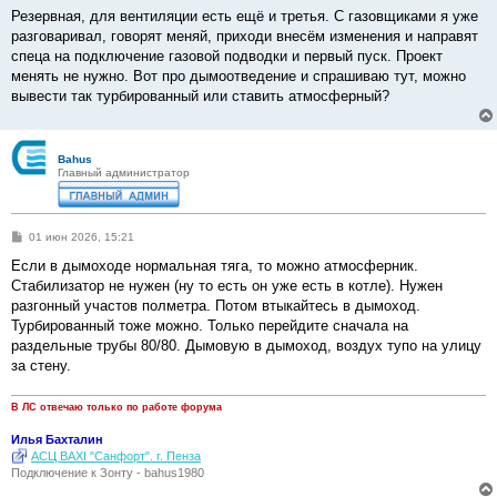
Резервная, для вентиляции есть ещё и третья. С газовщиками я уже
разговаривал, говорят меняй, приходи внесём изменения и направят
спеца на подключение газовой подводки и первый пуск. Проект
менять не нужно. Вот про дымоотведение и спрашиваю тут, можно
вывести так турбированный или ставить атмосферный?
Bahus
Главный администратор
С
01 июн 2026, 15:21
о
о
Если в дымоходе нормальная тяга, то можно атмосферник.
б
Стабилизатор не нужен (ну то есть он уже есть в котле). Нужен
щ
е
разгонный участов полметра. Потом втыкайтесь в дымоход.
н
Турбированный тоже можно. Только перейдите сначала на
и
е
раздельные трубы 80/80. Дымовую в дымоход, воздух тупо на улицу
за стену.
В ЛС отвечаю только по работе форума
Илья Бахталин
АСЦ BAXI "Санфорт". г. Пенза
Подключение к Зонту - bahus1980