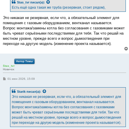
Stas_tvr
писал(а):
щ
е
Есть ещё одна такая же труба (резервная, стоит рядом),
н
и
е
Это никакая не резервная, если что, а обязательный элемент для
помещения с газовым оборудованием, вентканал называется.
Вопрос монтажа/замены котла без согласования с газовиками может
быть чреват серьёзными последствиями для тебя. Так что решай на
местном уровне, прежде всего и вопрос дымоотведения при
переходе на другую модель (изменение проекта называется).
Автор Темы
Stas_tvr
Новичок
С
01 июн 2026, 15:09
о
о
б
Starik
писал(а):
щ
е
Это никакая не резервная, если что, а обязательный элемент для
н
помещения с газовым оборудованием, вентканал называется.
и
е
Вопрос монтажа/замены котла без согласования с газовиками
может быть чреват серьёзными последствиями для тебя. Так что
решай на местном уровне, прежде всего и вопрос дымоотведения
при переходе на другую модель (изменение проекта называется).