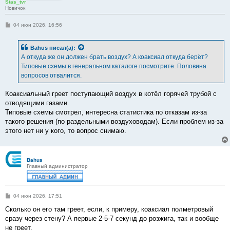
Stas_tvr
Новичок
С
04 июн 2026, 16:56
о
о
б
Bahus
писал(а):
щ
е
А откуда же он должен брать воздух? А коаксиал откуда берёт?
н
Типовые схемы в генеральном каталоге посмотрите. Половина
и
е
вопросов отвалится.
Коаксиальный греет поступающий воздух в котёл горячей трубой с
отводящими газами.
Типовые схемы смотрел, интересна статистика по отказам из-за
такого решения (по раздельными воздуховодам). Если проблем из-за
этого нет ни у кого, то вопрос снимаю.
Bahus
Главный администратор
С
04 июн 2026, 17:51
о
о
Сколько он его там греет, если, к примеру, коаксиал полметровый
б
сразу через стену? А первые 2-5-7 секунд до розжига, так и вообще
щ
е
не греет.