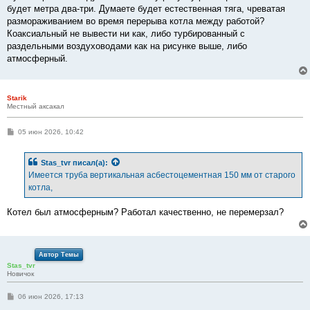
будет метра два-три. Думаете будет естественная тяга, чреватая
размораживанием во время перерыва котла между работой?
Коаксиальный не вывести ни как, либо турбированный с
раздельными воздуховодами как на рисунке выше, либо
атмосферный.
Starik
Местный аксакал
С
05 июн 2026, 10:42
о
о
б
Stas_tvr
писал(а):
щ
е
Имеется труба вертикальная асбестоцементная 150 мм от старого
н
котла,
и
е
Котел был атмосферным? Работал качественно, не перемерзал?
Автор Темы
Stas_tvr
Новичок
С
06 июн 2026, 17:13
о