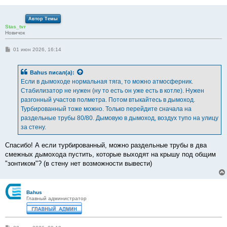
Автор Темы
Stas_tvr
Новичок
С
01 июн 2026, 16:14
о
о
б
Bahus
писал(а):
щ
е
Если в дымоходе нормальная тяга, то можно атмосферник.
н
Стабилизатор не нужен (ну то есть он уже есть в котле). Нужен
и
е
разгонный участов полметра. Потом втыкайтесь в дымоход.
Турбированный тоже можно. Только перейдите сначала на
раздельные трубы 80/80. Дымовую в дымоход, воздух тупо на улицу
за стену.
Спасибо! А если турбированный, можно раздельные трубы в два
смежных дымохода пустить, которые выходят на крышу под общим
"зонтиком"? (в стену нет возможности вывести)
Bahus
Главный администратор