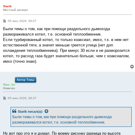
Starik
Местный аксакал
С
05 июн 2026, 09:07
о
о
Были темы о том, как при помощи раздельного дымохода
б
размораживался котел, т.е. основной теплообменник.
щ
е
Если турбированный котел, то только коаксиал, имхо, т.к. в нем нет
н
естественной тяги, а значит меньше греется улица (нет доп.
и
е
охлаждения теплообменника). При минус 30 если и не разморозится
котел, то расход газа будет значительно больше, чем с коаксиалом,
имхо (точно знаю).
Автор Темы
Stas_tvr
Новичок
С
05 июн 2026, 09:37
о
о
б
Starik
писал(а):
щ
е
Были темы о том, как при помощи раздельного дымохода
н
размораживался котел, т.е. основной теплообменник.
и
е
Ну вот про это я и думал. По моему рисунку разница по высоте