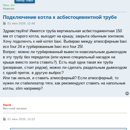
Автор Темы
Stas_tvr
Новичок
Подключение котла к асбестоцементной трубе
С
01 июн 2026, 12:46
о
о
Здравствуйте! Имеется труба вертикальная асбестоцементная 150
б
мм от старого котла, выходит на крышу, закрыта обычным зонтиком.
щ
е
Хочу подключть к ней котёл baxi. Выбираю между атмосферным baxi
н
eco four 24 и турбированным baxi eco four 25f.
и
е
Вопрос: можно ли турбированный вывести коаксиальным дымоходом
в эту трубу без переделок (или нужно специальный насадок на
крыше вместо зонта ставить?). Есть ещё одна такая же труба
(резервная, стоит рядом), можно ли сделать раздельным дымоходом
с одной приток, в другую выброс?
Или так нельзя, и ставить атмосферный? Если атмосферный, то
нужен ли стабилизатор тяги, как рекомендуют ставить на напольные
котлы, slim например?
Starik
Местный аксакал
С
01 июн 2026, 14:22
о
о
б