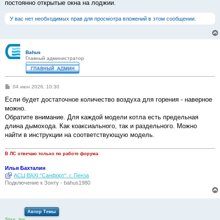
постоянно открытые окна на лоджии.
У вас нет необходимых прав для просмотра вложений в этом сообщении.
Bahus
Главный администратор
С
04 июн 2026, 10:30
о
о
Если будет достаточное количество воздуха для горения - наверное
б
можно.
щ
е
Обратите внимание. Для каждой модели котла есть предельная
н
длина дымохода. Как коаксиального, так и раздельного. Можно
и
е
найти в инструкции на соответствующую модель.
В ЛС отвечаю только по работе форума
Илья Бахталин
АСЦ BAXI "Санфорт". г. Пенза
Подключение к Зонту - bahus1980
Автор Темы
Stas_tvr