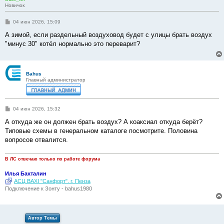
Новичок
С
04 июн 2026, 15:09
о
о
А зимой, если раздельный воздуховод будет с улицы брать воздух
б
"минус 30" котёл нормально это переварит?
щ
е
н
и
е
Bahus
Главный администратор
С
04 июн 2026, 15:32
о
о
А откуда же он должен брать воздух? А коаксиал откуда берёт?
б
Типовые схемы в генеральном каталоге посмотрите. Половина
щ
е
вопросов отвалится.
н
и
е
В ЛС отвечаю только по работе форума
Илья Бахталин
АСЦ BAXI "Санфорт". г. Пенза
Подключение к Зонту - bahus1980
Автор Темы