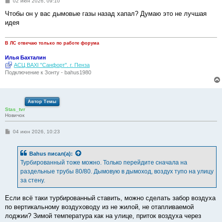
С
02 июн 2026, 09:10
о
о
Чтобы он у вас дымовые газы назад хапал? Думаю это не лучшая
б
идея
щ
е
н
и
В ЛС отвечаю только по работе форума
е
Илья Бахталин
АСЦ BAXI "Санфорт". г. Пенза
Подключение к Зонту - bahus1980
Автор Темы
Stas_tvr
Новичок
С
04 июн 2026, 10:23
о
о
б
Bahus
писал(а):
щ
е
Турбированный тоже можно. Только перейдите сначала на
н
раздельные трубы 80/80. Дымовую в дымоход, воздух тупо на улицу
и
е
за стену.
Если всё таки турбированный ставить, можно сделать забор воздуха
по вертикальному воздуховоду из не жилой, не отапливаемой
лоджии? Зимой температура как на улице, приток воздуха через